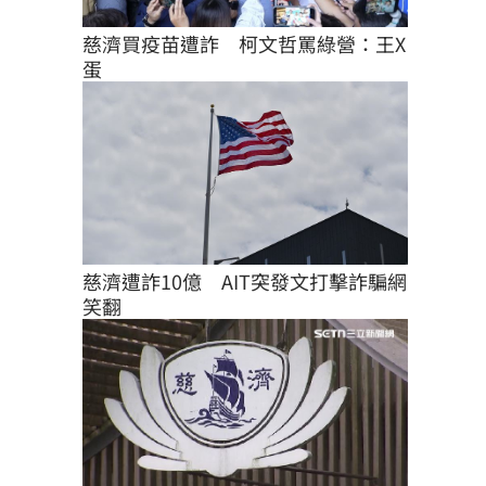
慈濟買疫苗遭詐　柯文哲罵綠營：王X
蛋
慈濟遭詐10億　AIT突發文打擊詐騙網
笑翻