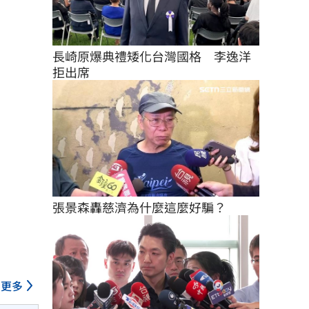
長崎原爆典禮矮化台灣國格　李逸洋
拒出席
張景森轟慈濟為什麼這麼好騙？
更多