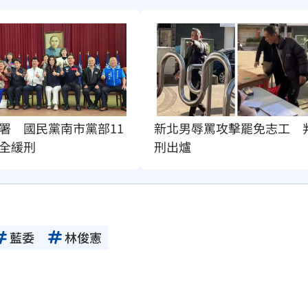
署　國民黨南市黨部11
新北男辱罵攻擊罷免志工　
全緩刑
刑出爐
藍委
林俊憲