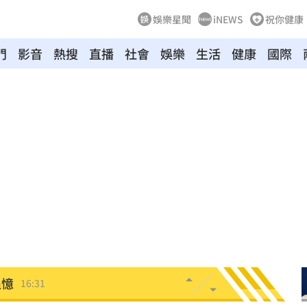
娛樂星聞
iNEWS
祝你健康
門
影音
熱搜
直播
社會
娛樂
生活
健康
國際
2勝
16:43
概念
16:38
金句
16:36
句
16:32
曝光
16:32
追憶
16:31