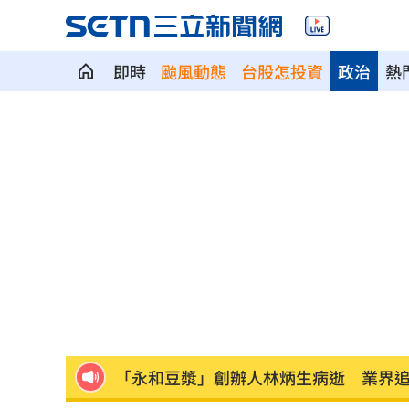
即時
颱風動態
台股怎投資
政治
熱
陳睦衡二軍5局無失分 超好投奪本季第
慈濟買BNT幕後 他：有人洗腦不科學
殘疾父為養身障兒當車手！檢起訴書寫
明年度國防預算將破1.1兆 藍營反問這
桃園明停水「最長11小時」 影響範圍
「永和豆漿」創辦人林炳生病逝 業界