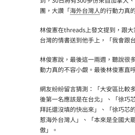
到，30日將有300多份來自加拿
團，大讚「
海外
台灣人
的行動力真
8國球員齊聚高雄 Formosa 7s掀足球
理想混蛋號召粉絲跨海追星吃美食！
18:
林俊憲在threads上發文提到，跟
台灣的情書送到他手上，「我會跟
林俊憲說，最後這一兩週，聽說很
動力真的不容小覷。最後林俊憲直
網友紛紛留言猜測：「大安區比較
後第一名應該是在台北」、「徐巧芯
拜託還沒填的快出來」、「徐巧芯
惹海外台灣人」、「本來是全國大
傲」。