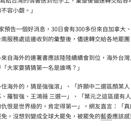
大、寫給台灣的情書送到他手上，彙整後儘速轉交給各
的不容小覷。」
熱潮
10:00
15
大家預告一個好消息，30日會有300多份來自加拿大
台南服務處這邊收到的彙整後，儘速轉交給各地罷團
多來自海外的連署書應該陸陸續續會到位，海外台灣
呼「大家要猜猜第一名是誰嗎？」
多住海外的，猜是強強滾」、「許願中二選區顏某人
、羅智強、王鴻薇 三選一」、「葉元之這區還有
的仇恨是世界級的，肯定得第一」，網友直言：「真
罷免，沒想到變成全球大罷免，被罷免的
藍委
應該感