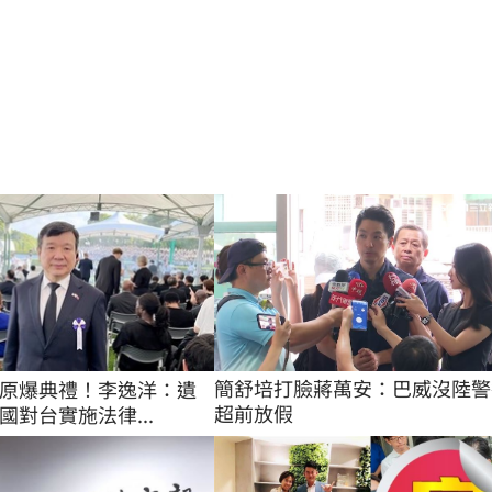
簡舒培打臉蔣萬安：巴威沒陸警
原爆典禮！李逸洋：遺
超前放假
國對台實施法律...