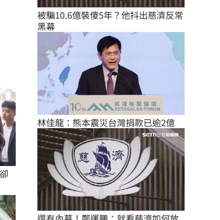
被騙10.6億裝傻5年？他抖出慈濟反常
黑幕
林佳龍：熊本震災台灣捐款已逾2億
卻
還有內幕！鄭運鵬：就看慈濟如何放