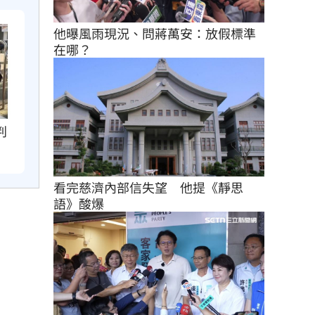
他曝風雨現況、問蔣萬安：放假標準
在哪？
判
看完慈濟內部信失望　他提《靜思
語》酸爆