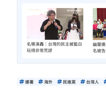
名導演轟：台灣的民主被藍白
幽靈連
玩得非常荒謬
名被告
連署
海外
民進黨
台灣人