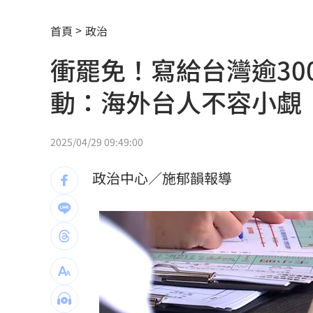
男星爆半年驗一次性病 曝等待結果超
首頁
政治
佐藤二朗爆騷擾爭議 電影衍生劇被迫
衝罷免！寫給台灣逾30
蜂蜜配鹹酥雞！蘇晏霈認證：宵夜天花
動：海外台人不容小覷
獨／鬼門開當心鬼上身 鬼月17禁忌一
鄭麗文稱台不是國家 綠委酸：講出心
2025/04/29 09:49:00
深藍區掃街遭民眾嗆擋路 沈伯洋回應
政治中心／施郁韻報導
漢光42／第五作戰區砲兵實施要域火殲
3歲就認愛姜厚任?姓名學家：超出玄學
國小校園2度偷吃國中妹！男大生慘了
16
田路路生活拮据!74歲司馬玉嬌不忍疾呼