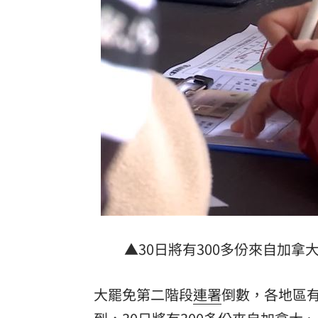
adidas推珍奶限定鞋！鞋墊藏微糖少冰
台鐵帽混中國國徽帽 日管處致歉
16:01
又見三颱共存 鯨魚殘骸生成琵鷺颱風
林安可7月手感火燙卻下二軍 日媒爆原
台灣彩券開獎直播中
20:31
LIVE三立+24小時直播
15:27
三立iNEWS新聞台線上直播
18:00
台彩父親節推新刮刮樂千萬頭獎超「爸
▲30日將有300多份來自加
商場戰國來臨 台中「頂奢大道」逐漸
大罷免第二階段
連署
倒數，各地區
「拍片人的多重宇宙」職涯論壇9/12登