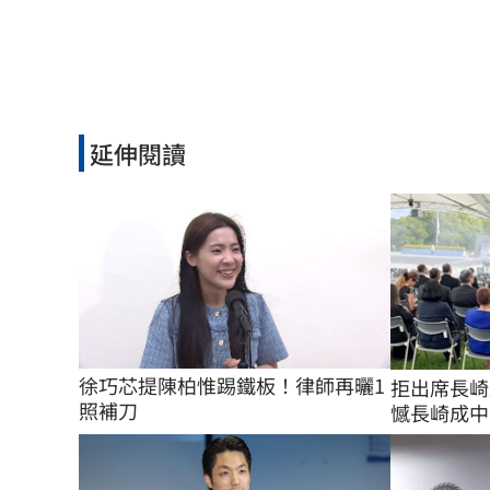
延伸閱讀
徐巧芯提陳柏惟踢鐵板！律師再曬1
拒出席長崎
照補刀
憾長崎成中