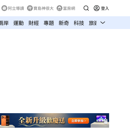
阿立導讀
寶島神很大
富房網
登入
兩岸
運動
財經
專題
新奇
科技
旅遊
汽車
寵物