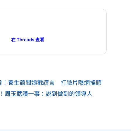
在 Threads 查看
分證！養生館闆娘戳謊言 打臉片曝網搖頭
」！周玉蔻讚一事：說到做到的領導人