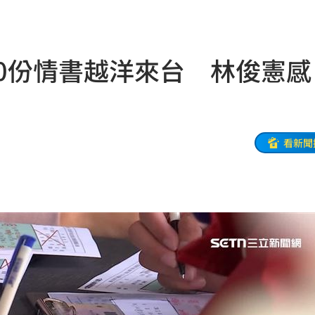
忐忑
16:30
喊停
16:29
0份情書越洋來台 林俊憲感
板
16:24
次看
16:23
裡話
16:20
看新聞
了
16:15
演練
16:15
範疇
16:14
:07
1事
16:05