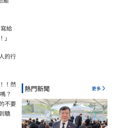
地罷
、寫給
！」
人的行
！！然
熱門新聞
更多
人嗎？
的不要
到驕