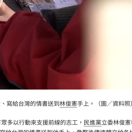
密碼
16:01
15:55
因
15:49
」氣
12:00
拿大、寫給台灣的情書送到
林俊憲
手上。（圖／資料照
成形
12:00
有眾多以行動來支援前線的志工，
民進黨
立委林俊憲
場！
10:30