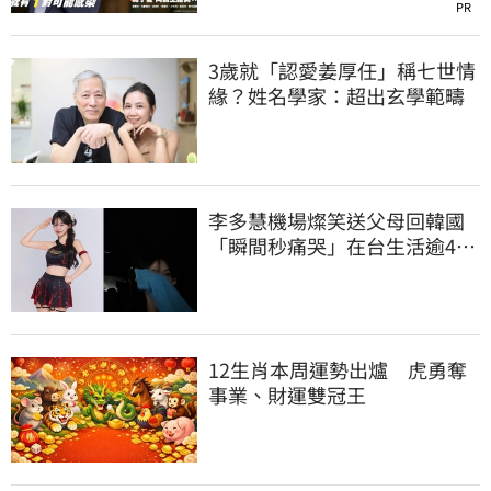
PR
3歲就「認愛姜厚任」稱七世情
緣？姓名學家：超出玄學範疇
李多慧機場燦笑送父母回韓國
「瞬間秒痛哭」在台生活逾4年
吐實：很難過
12生肖本周運勢出爐 虎勇奪
事業、財運雙冠王