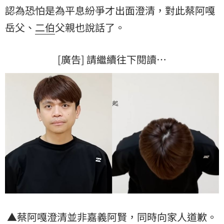
認為恐怕是為平息紛爭才出面澄清，對此蔡阿嘎
岳父
、
二伯
父親也說話了。
[廣告] 請繼續往下閱讀…
▲蔡阿嘎澄清並非嘉義阿賢，同時向家人道歉。