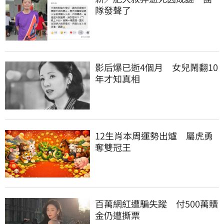
隊發聲了
影后爆已逝4個月　女兒鬧翻10
年才知真相
12生肖本周運勢出爐　屬虎勇
奪雙冠王
百萬網紅遭騙失蹤　付500萬贖
金仍遭撕票