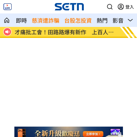
登入
即時
慈濟遭詐騙
台股怎投資
熱門
影音
熱
送檢
才痛批工會！田路路爆有新作 上百人找
鬼月住
她