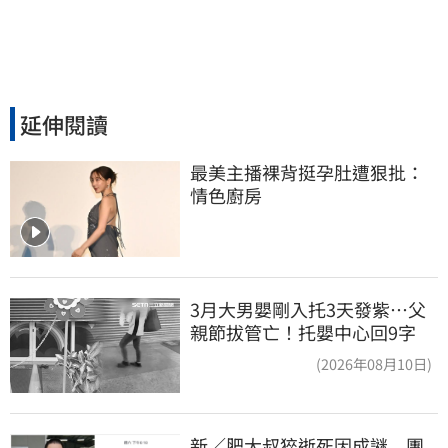
延伸閱讀
最美主播裸背挺孕肚遭狠批：
情色廚房
3月大男嬰剛入托3天發紫…父
親節拔管亡！托嬰中心回9字
(2026年08月10日)
新／肥大叔猝逝死因成謎　團