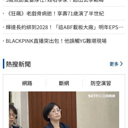
《狂飆》老戲骨病逝！享壽71歲演了半世紀
輝達長約綁到2028！「這ABF載板大廠」明年EPS上
看22元 目標價至1000元
BLACKPINK直播突出包！他誤觸YG難堪現場
熱搜新聞
更多
網路
斷網
防空演習