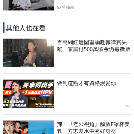
53分鐘前
其他人也在看
百萬網紅遭閨蜜騙赴菲律賓失
蹤 家屬付500萬贖金仍遭撕票
做到這點才有資格說愛你
PR
辣！「老公視角」解放F罩杯美
乳 方志友水中秀好身材