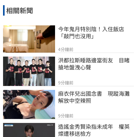
相關新聞
今年鬼月特別陰！入住飯店
「敲門也沒用」
4分鐘前
洪都拉斯睡路邊當街友　目睹
搶地盤洩心聲
9分鐘前
麻衣伴兒出國念書　現蹤海灘
解放中空辣照
9分鐘前
造謠金秀賢染指未成年　權英
燦遭移送檢方