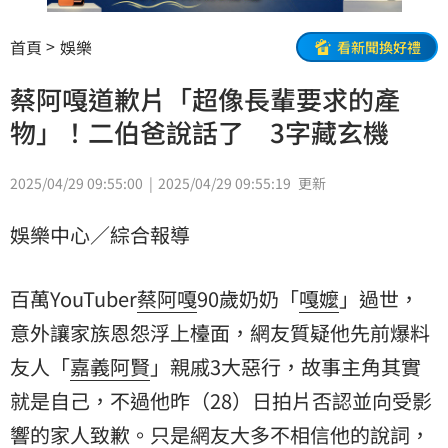
首頁
娛樂
看新聞換好禮
蔡阿嘎道歉片「超像長輩要求的產
物」！二伯爸說話了 3字藏玄機
2025/04/29 09:55:00
2025/04/29 09:55:19
更新
娛樂中心／綜合報導
百萬YouTuber
蔡阿嘎
90歲奶奶「
嘎嬤
」過世，
意外讓家族恩怨浮上檯面，網友質疑他先前爆料
友人「
嘉義
阿賢
」親戚3大惡行，故事主角其實
就是自己，不過他昨（28）日拍片否認並向受影
響的家人致歉。只是網友大多不相信他的說詞，