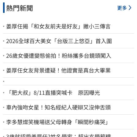
熱門新聞
更多
姜厚任揭「和女友前夫是好友」撇小三傳言
2026全球百大美女「台版三上悠亞」首入圍
26歲女優遭變態偷拍！粉絲攜多台鏡頭闖入
姜厚任女友背景遭疑！他證實是真台大畢業
「肥大叔」8/11直播突喊卡 原因曝光
車內強吻女星！知名經紀人硬辯又沒伸舌頭
李多慧燦笑機場送父母轉身「瞬間秒痛哭」
3歲就認愛姜厚任?姓名學家：超出玄學範疇