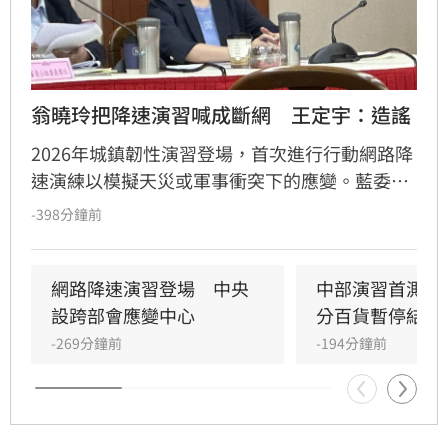
翁曉玲把降速演習喊成斷網　王定宇：造謠
2026年城鎮韌性演習登場，首次進行行動網路降
速演練以模擬天災或軍事衝突下的應變。藍委翁
曉玲質疑演習為「斷網」並要求國賠，遭綠委王
-398分鐘前
定宇痛批造謠，並質疑翁曉玲對中國切斷海纜的
實質傷害噤聲，卻對國軍演習刻意刁難，抨擊其
言行親痛仇快。
網路降速演習登場　中央
中部演習首測網
設跨部會應變中心
分百貨暫停結帳
-269分鐘前
-194分鐘前