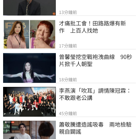
13分鐘前
才痛批工會！田路路爆有新
作　上百人找她
17分鐘前
曾馨瑩挖空戰袍洩曲線　90秒
片掀千人朝聖
18分鐘前
李燕演「吹耳」調情陳冠霖：
不敢跟老公講
45分鐘前
蕭敬騰遭造謠吸毒　兩地檢驗
親自闢謠