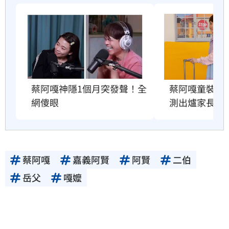
蔡阿嘎神隱1個月突發聲！全
蔡阿嘎童裝爆造
網傻眼
測出爐家長傻
蔡阿嘎
嘉義阿賢
阿賢
二伯
岳父
嘎嬤