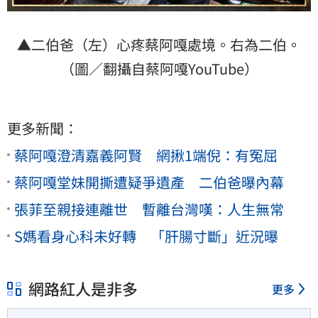
▲二伯爸（左）心疼蔡阿嘎處境。右為二伯。
（圖／翻攝自蔡阿嘎YouTube）
更多新聞：
蔡阿嘎澄清嘉義阿賢 網揪1端倪：有冤屈
蔡阿嘎堂妹開撕遭疑爭遺產 二伯爸曝內幕
張菲至親接連離世 暫離台灣嘆：人生無常
S媽看身心科未好轉 「肝腸寸斷」近況曝
網路紅人是非多
更多