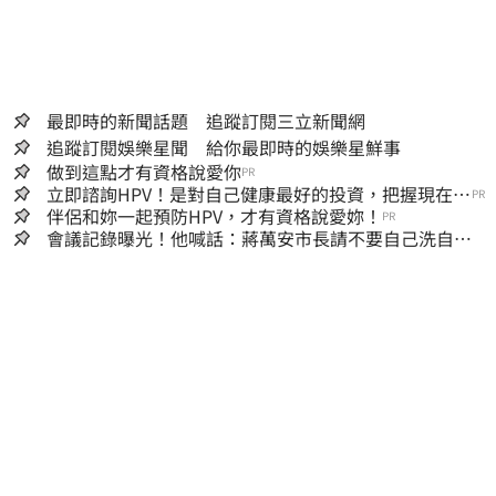
最即時的新聞話題 追蹤訂閱三立新聞網
追蹤訂閱娛樂星聞 給你最即時的娛樂星鮮事
做到這點才有資格說愛你
PR
立即諮詢HPV！是對自己健康最好的投資，把握現在不
PR
嫌晚！
伴侶和妳一起預防HPV，才有資格說愛妳！
PR
會議記錄曝光！他喊話：蔣萬安市長請不要自己洗自己
的記憶好嗎？