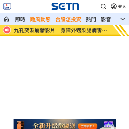
登入
即時
颱風動態
台股怎投資
熱門
影音
熱搜
毒險
女律師詐慈濟10.6億爽躺金條 搜索畫面
夏莉絲
曝
曝