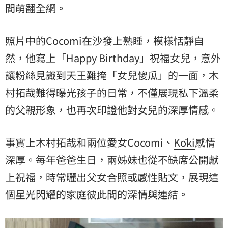
間萌翻全網。
照片中的Cocomi在沙發上熟睡，模樣恬靜自
然，他寫上「Happy Birthday」祝福女兒，意外
讓粉絲見識到天王難掩「女兒傻瓜」的一面，木
村拓哉難得曝光孩子的日常，不僅展現私下溫柔
的父親形象，也再次印證他對女兒的深厚情感。
事實上木村拓哉和兩位愛女Cocomi、
Kōki
感情
深厚。每年爸爸生日，兩姊妹也從不缺席公開獻
上祝福，時常曬出父女合照或感性貼文，展現這
個星光閃耀的家庭彼此間的深情與連結。