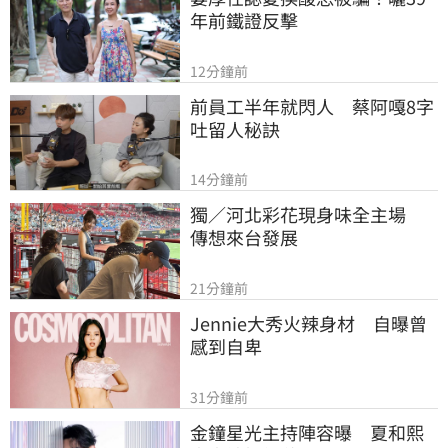
年前鐵證反擊
12分鐘前
前員工半年就閃人　蔡阿嘎8字
吐留人秘訣
14分鐘前
獨／河北彩花現身味全主場　
傳想來台發展
21分鐘前
Jennie大秀火辣身材　自曝曾
感到自卑
31分鐘前
金鐘星光主持陣容曝　夏和熙