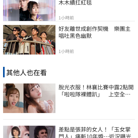
木木續扛紅毯
1小時前
好友離世成創作契機　樂團主
唱吐黑色幽默
1小時前
其他人也在看
脫光衣服！林襄比賽中露2點開
「啦啦隊裸體趴」 上空全裸
被看光光
差點是張菲的女人！「玉女掌
門人」痛斬10年婚…近況曝光