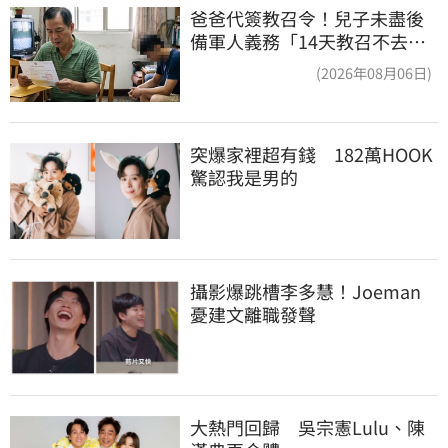
爸爸代簽教召令！兒子未盡後
備軍人義務「14天教召不去」
換3個月刑期
(2026年08月06日)
突爆家裡超有錢　182萬HOOK
驚認我是男的
攝影爆跳槽李多慧！Joeman
憂建文離職發聲
大熱門回歸　吳宗憲Lulu、陳