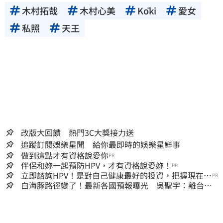
木村拓哉
木村心美
Kōki
愛女
私照
天王
改版大回饋 熱門3C大獎接力送
追蹤訂閱娛樂星聞 給你最即時的娛樂星鮮事
做到這點才有資格說愛你
PR
伴侶和妳一起預防HPV，才有資格說愛妳！
PR
立即諮詢HPV！是對自己健康最好的投資，把握現在不
PR
嫌晚！
白海豚路徑變了！最新各國預報曝光 吳聖宇：離台灣
又更近一點