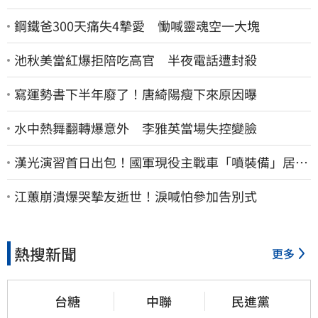
鋼鐵爸300天痛失4摯愛 慟喊靈魂空一大塊
池秋美當紅爆拒陪吃高官 半夜電話遭封殺
寫運勢書下半年廢了！唐綺陽瘦下來原因曝
水中熱舞翻轉爆意外 李雅英當場失控變臉
漢光演習首日出包！國軍現役主戰車「噴裝備」居民
撿到零件…軍方說話了
江蕙崩潰爆哭摯友逝世！淚喊怕參加告別式
熱搜新聞
更多
台糖
中聯
民進黨