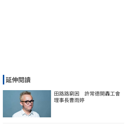
延伸閱讀
田路路窮困　許常德開轟工會
理事長曹雨婷