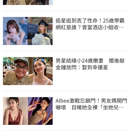
追星追到丟了性命！25歲學霸
網紅是誰？曾當酒店小姐收入
破億 警方證實
男星結緣小24歲嫩妻 婚後敲
金鐘放閃：娶到幸運星
Albee激戰忘鎖門！男友媽開門
嚇壞 目睹她全裸「坐她兒子
身上」