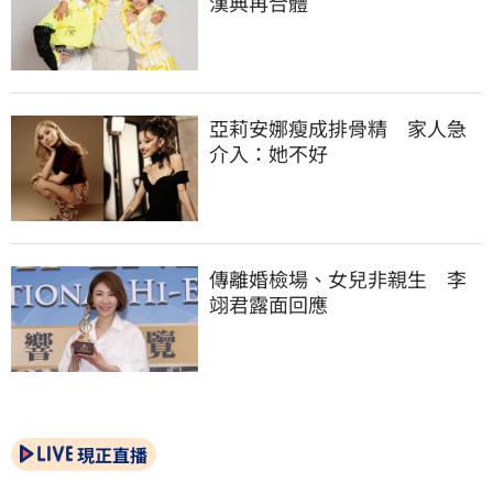
漢典再合體
亞莉安娜瘦成排骨精　家人急
介入：她不好
傳離婚檢場、女兒非親生　李
翊君露面回應
現正直播