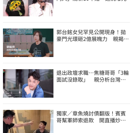
郭台銘女兒罕見公開現身！拋
豪門光環砸2億展魄力 親揭教
育殘酷真相
退出政壇求職…焦糖哥哥「3輪
面試沒錄取」 親分析台灣職
場現況這樣說
獨家／章魚燒討債翻版！賓賓
哥幫軍師索退款 開直播炒作
店家急報案