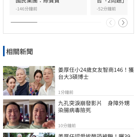
惡意抹黑。同時，高市府反擊指出王鴻薇曾收受
國民黨團：綠寶寶
哲「2問題」打
遭重罰的南僑油脂政治獻金，質疑其發言動機。
-146分鐘前
-52分鐘前
雙方陣營針對台糖人事布局與食安通報責任展開
激烈政治攻防，事件背後的政治角力與食安疑雲
恐將持續擴大，民眾對於食安把關的信任度亦備
受挑戰。
相關新聞
姜厚任小24歲女友智商146！獲
台大3碩博士
1分鐘前
九孔突淚崩發影片　身障外甥
染腸病毒險死
10分鐘前
姜厚任認愛挨酸恐被騙！曬39