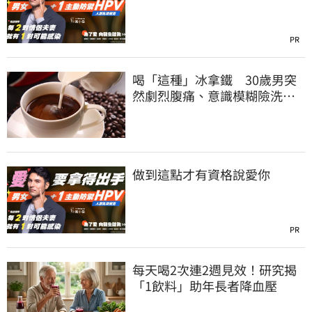
PR
喝「這種」冰拿鐵 30歲男突
然劇烈腹痛、意識模糊險洗
腎！
做到這點才有資格說愛你
PR
每天喝2次連2週見效！研究揭
「1飲料」助年長者降血壓