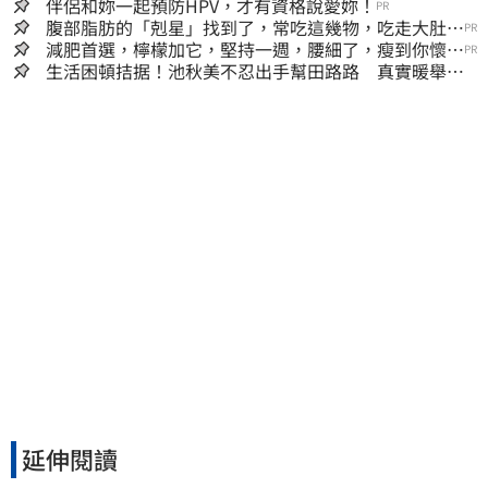
伴侶和妳一起預防HPV，才有資格說愛妳！
PR
腹部脂肪的「剋星」找到了，常吃這幾物，吃走大肚
PR
囊，瘦出小蠻腰
減肥首選，檸檬加它，堅持一週，腰細了，瘦到你懷疑
PR
人生
生活困頓拮据！池秋美不忍出手幫田路路 真實暖舉曝
光
延伸閱讀