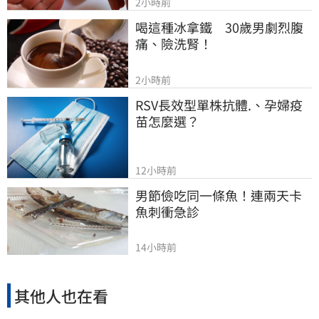
2小時前
喝這種冰拿鐵　30歲男劇烈腹
痛、險洗腎！
2小時前
RSV長效型單株抗體.、孕婦疫
苗怎麼選？
12小時前
男節儉吃同一條魚！連兩天卡
魚刺衝急診
14小時前
其他人也在看