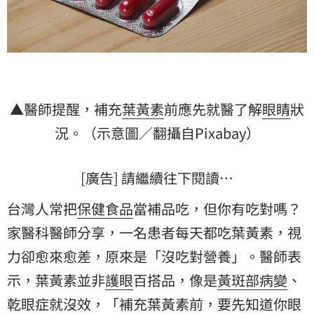
▲醫師提醒，補充
葉黃素
前應先就醫了解
眼睛
狀
況。（示意圖／翻攝自Pixabay）
[廣告] 請繼續往下閱讀…
台灣人常把
保健食品
當補品吃，但你有吃對嗎？
家醫科醫師分享，一名患者每天都吃葉黃素，視
力卻愈來愈差，原來是「沒吃對營養」。醫師表
示，葉黃素並非
護眼
百搭品，像是
黃斑部病變
、
乾眼症
就沒效，「補充葉黃素前，要先知道你眼