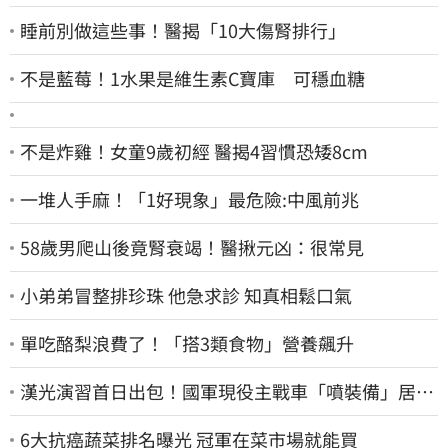
睡前別做這些事！醫揭「10大傷腎排行」
不是藍莓！1水果是維生素C寶庫 可穩血糖
不是炸雞！女童9歲初經 醫揭4習慣恐矮8cm
一堆人手麻！「1好現象」最危險:中風前兆
58歲男爬山後竟腎衰竭！醫揪元凶：很常見
小弟弟冒整排珍珠 他急求診 知真相鬆口氣
單吃酪梨浪費了！「搭3類食物」營養飆升
漢光演習首日出包！國軍現役主戰車「噴裝備」居民
撿到零件…軍方說話了
6大抗癌蔬菜排名曝光 冠軍在菜市場就能買