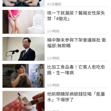
41分鐘前
咳一下就漏尿？醫揭女性尿失
禁「4徵兆」
1小時前
稱中聯未參與下架會議挨批 衛
福部:無欺瞞
1小時前
比加工食品毒！它害人愈吃愈
餓、生一堆病
1小時前
他前期糖尿病砸錢狂喝「能量
水」下場慘了