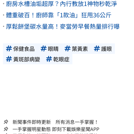
廚房水槽油垢超厚？內行教放1神物秒乾淨
體重破百！廚師靠「1款油」狂甩36公斤
厚鬆餅堡碳水量高！麥當勞早餐熱量排行曝
保健食品
眼睛
葉黃素
護眼
黃斑部病變
乾眼症
新聞事件即時更新 所有消息一手掌握！
一手掌握明星動態 即刻下載娛樂星聞APP