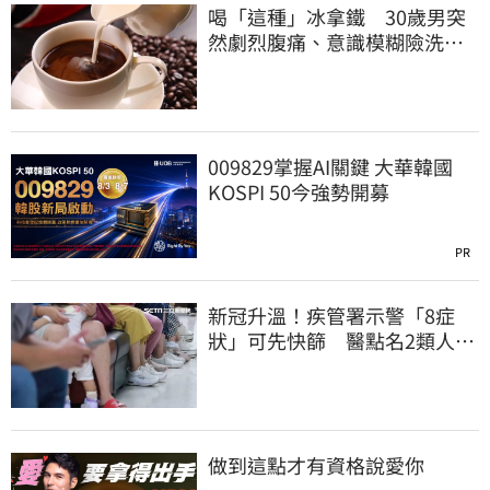
喝「這種」冰拿鐵 30歲男突
然劇烈腹痛、意識模糊險洗
腎！
009829掌握AI關鍵 大華韓國
KOSPI 50今強勢開募
PR
新冠升溫！疾管署示警「8症
狀」可先快篩 醫點名2類人重
症高風險
做到這點才有資格說愛你