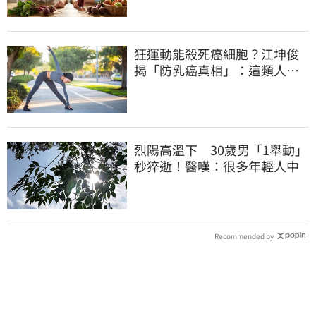
狂運動能殺死癌細胞？江坤俊
揭「防乳癌真相」：這類人可
降20%風險
烈陽高溫下 30歲男「1舉動」
秒猝逝！醫嘆：很多年輕人中
Recommended by