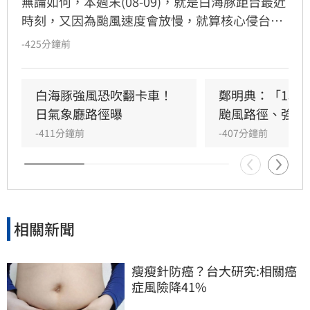
無論如何，本週末(08-09)，就是白海豚距台最近
時刻，又因為颱風速度會放慢，就算核心侵台機
率低，外圍環流的影響也會拉長到足足48小時
-425分鐘前
白海豚強風恐吹翻卡車！
鄭明典：「1現
日氣象廳路徑曝
颱風路徑、強度
-411分鐘前
-407分鐘前
相關新聞
瘦瘦針防癌？台大研究:相關癌
症風險降41%