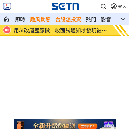
登入
即時
颱風動態
台股怎投資
熱門
影音
熱搜
更新
用AI改履歷應徵 收面試通知才發現被誇
江蕙崩
大
式