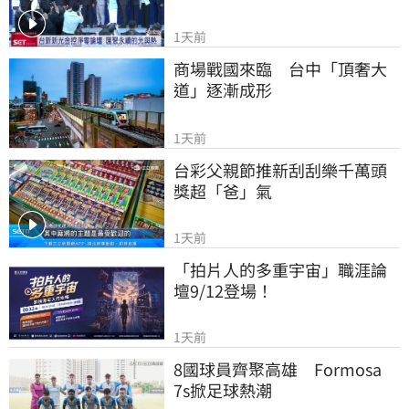
1天前
商場戰國來臨　台中「頂奢大
道」逐漸成形
1天前
台彩父親節推新刮刮樂千萬頭
獎超「爸」氣
1天前
「拍片人的多重宇宙」職涯論
壇9/12登場！
1天前
8國球員齊聚高雄　Formosa 
7s掀足球熱潮