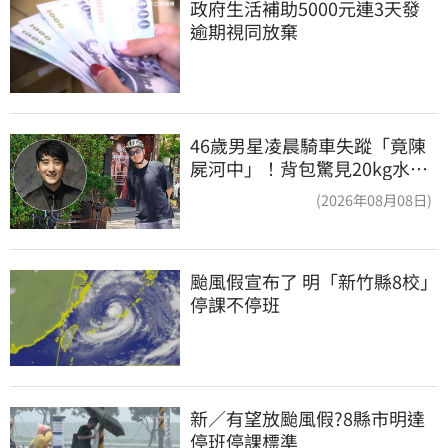
政府生活補助5000元連3天發 
逾期視同放棄
46歲男星凌晨騎車失蹤「竟陳
屍河中」！背包驚見20kg水泥
塊 死因成謎
(2026年08月08日)
颱風假宣布了 明「新竹縣8校」
停課不停班
新／有望放颱風假?8縣市明達
停班停課標準