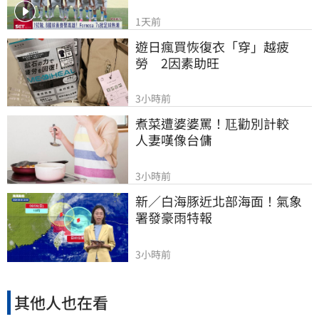
1天前
遊日瘋買恢復衣「穿」越疲
勞　2因素助旺
3小時前
煮菜遭婆婆罵！尫勸別計較　
人妻嘆像台傭
3小時前
新／白海豚近北部海面！氣象
署發豪雨特報
3小時前
其他人也在看