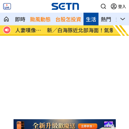
登入
即時
颱風動態
台股怎投資
生活
熱門
影音
像台
新／白海豚近北部海面！氣象署發豪雨特
南電Q
報