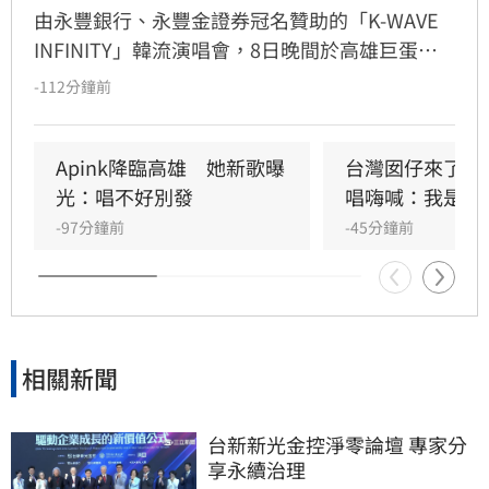
由永豐銀行、永豐金證券冠名贊助的「K-WAVE 
INFINITY」韓流演唱會，8日晚間於高雄巨蛋熱
力開唱，集結NEWBEAT、FLARE U、CRAVITY、
-112分鐘前
Apink及HIGHLIGHT五組人氣韓星，從新生代團
體到韓流經典代表接力登台，滿場粉絲高舉手燈
熱情應援，尖叫與歡呼聲一路未停，最後由
Apink降臨高雄　她新歌曝
台灣囡仔來了　
HIGHLIGHT壓軸接管舞台，將現場氣氛推向最高
光：唱不好別發
唱嗨喊：我是誰
潮。
-97分鐘前
-45分鐘前
相關新聞
台新新光金控淨零論壇 專家分
享永續治理