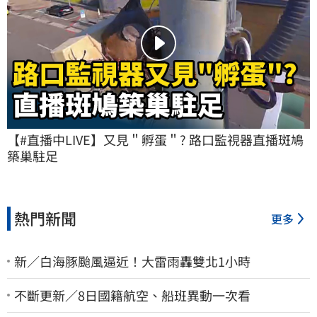
【#直播中LIVE】又見＂孵蛋＂? 路口監視器直播斑鳩
築巢駐足
熱門新聞
更多
新／白海豚颱風逼近！大雷雨轟雙北1小時
不斷更新／8日國籍航空、船班異動一次看