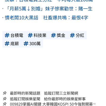
「月薪5萬↓別婚」妹子慘案勸世：賭一生
慣老闆10大黑話 社畜爆共鳴：最恨4字
台積電
科技業
獎金
分紅
底薪
300萬
最即時的新聞話題 追蹤訂閱三立新聞網
追蹤訂閱娛樂星聞 給你最即時的娛樂星鮮事
009829掌握AI關鍵 大華韓國KOSPI 50今強勢開募
PR