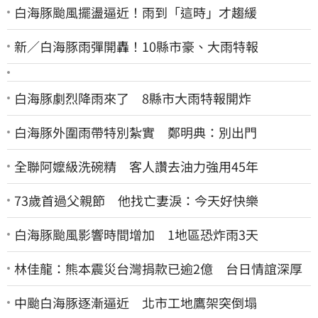
白海豚颱風擺盪逼近！雨到「這時」才趨緩
新／白海豚雨彈開轟！10縣市豪、大雨特報
白海豚劇烈降雨來了 8縣市大雨特報開炸
白海豚外圍雨帶特別紮實 鄭明典：別出門
全聯阿嬤級洗碗精 客人讚去油力強用45年
73歲首過父親節 他找亡妻淚：今天好快樂
白海豚颱風影響時間增加 1地區恐炸雨3天
林佳龍：熊本震災台灣捐款已逾2億 台日情誼深厚
中颱白海豚逐漸逼近 北市工地鷹架突倒塌