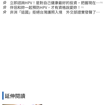
立即諮詢HPV！是對自己健康最好的投資，把握現在不
PR
嫌晚！
伴侶和妳一起預防HPV，才有資格說愛妳！
PR
非洲「這國」拒絕台灣護照入境 外交部證實發聲了：
持續交涉聯繫
延伸閱讀