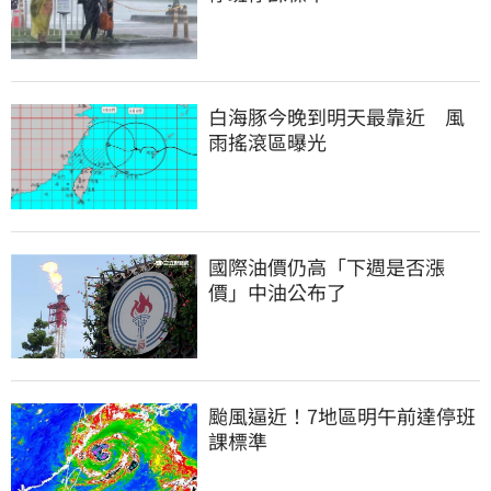
白海豚今晚到明天最靠近　風
雨搖滾區曝光
國際油價仍高「下週是否漲
價」中油公布了
颱風逼近！7地區明午前達停班
課標準