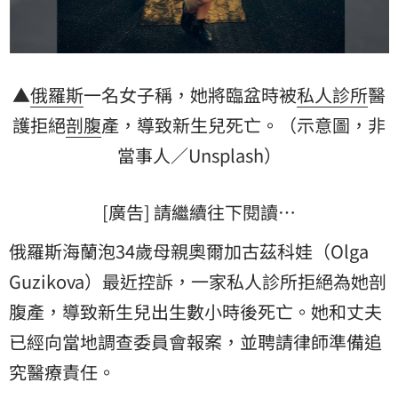
▲
俄羅斯
一名女子稱，她將臨盆時被
私人診所
醫
護拒絕
剖腹
產，導致新生兒死亡。（示意圖，非
當事人／Unsplash）
[廣告] 請繼續往下閱讀…
俄羅斯海蘭泡34歲母親奧爾加古茲科娃（Olga
Guzikova）最近控訴，一家私人診所拒絕為她剖
腹產，導致新生兒出生數小時後死亡。她和丈夫
已經向當地調查委員會報案，並聘請律師準備追
究醫療責任。