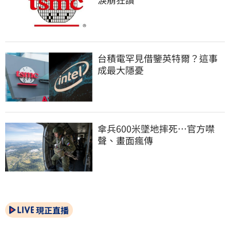
台積電罕見借鑒英特爾？這事
成最大隱憂
傘兵600米墜地摔死…官方噤
聲、畫面瘋傳
現正直播