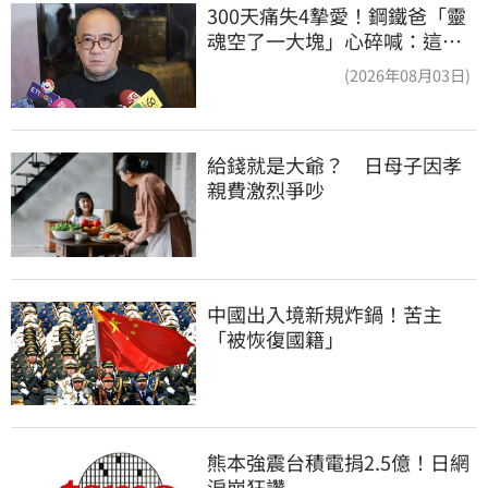
300天痛失4摯愛！鋼鐵爸「靈
魂空了一大塊」心碎喊：這輩
子最痛的路
(2026年08月03日)
給錢就是大爺？　日母子因孝
親費激烈爭吵
中國出入境新規炸鍋！苦主
「被恢復國籍」
熊本強震台積電捐2.5億！日網
淚崩狂讚