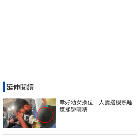
延伸閱讀
幸好幼女換位　人妻搭機熟睡
遭揉臀噴精