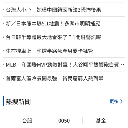
台灣人小心！她曝中國鎖國新法3恐怖後果
新／日本熊本爆5.1地震！多縣市明顯搖晃
台日韓半導體最大地雷來了？1關鍵警訊曝
生在機車上！孕婦半路急產男嬰卡褲管
MLB／和國聯MVP勁敵對轟！大谷翔平雙響砲白費
道奇連2系列賽慘遭橫掃
首爾富人區冷氣開最強 貧民窟窮人熱到暈
熱搜新聞
更多
台股
0050
基金