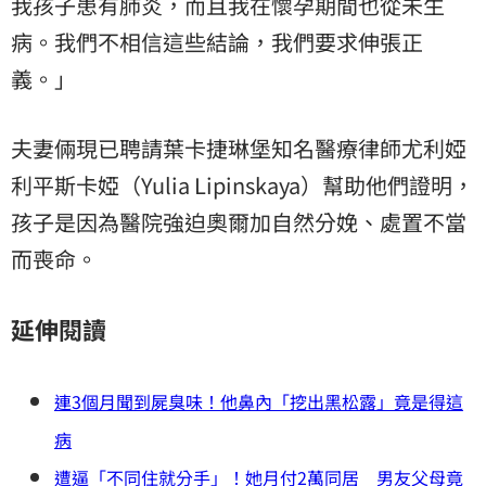
我孩子患有肺炎，而且我在懷孕期間也從未生
病。我們不相信這些結論，我們要求伸張正
義。」
夫妻倆現已聘請葉卡捷琳堡知名醫療律師尤利婭
利平斯卡婭（Yulia Lipinskaya）幫助他們證明，
孩子是因為醫院強迫奧爾加自然分娩、處置不當
而喪命。
延伸閱讀
連3個月聞到屍臭味！他鼻內「挖出黑松露」竟是得這
病
遭逼「不同住就分手」！她月付2萬同居 男友父母竟