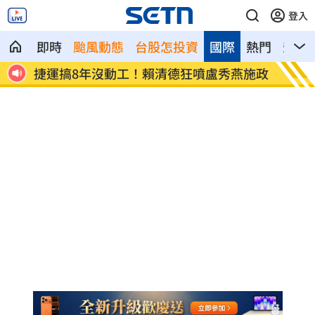
登入
即時
颱風動態
台股怎投資
國際
熱門
影音
場慘
捷運搞8年沒動工！賴清德狂噴盧秀燕施政
鋼鐵爸
骨