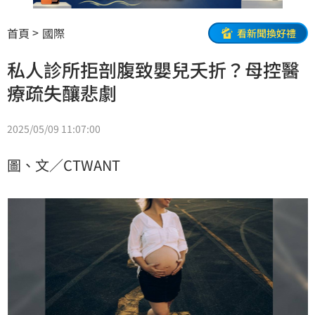
首頁
國際
看新聞換好禮
私人診所拒剖腹致嬰兒夭折？母控醫
療疏失釀悲劇
2025/05/09 11:07:00
圖、文／CTWANT