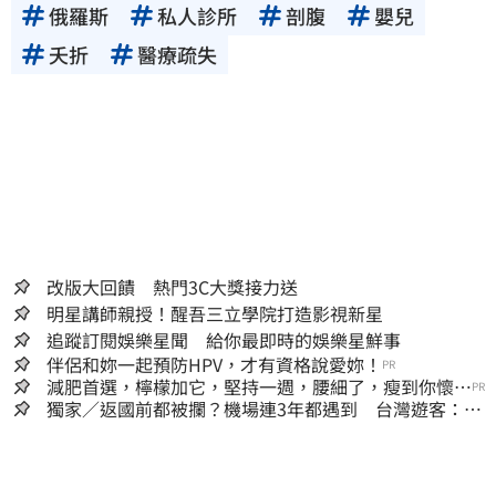
俄羅斯
私人診所
剖腹
嬰兒
其真實性、正確性、即時性、完整性或合法
性。三立新聞網所提供的資訊內容，若其著作
夭折
醫療疏失
權不屬於三立集團所有，使用者未取得內容提
供者（著作權人）許可之前，亦不得擅自轉
貼、重製、變更、散布，否則概由使用者自負
全責。
改版大回饋 熱門3C大獎接力送
明星講師親授！醒吾三立學院打造影視新星
追蹤訂閱娛樂星聞 給你最即時的娛樂星鮮事
伴侶和妳一起預防HPV，才有資格說愛妳！
PR
減肥首選，檸檬加它，堅持一週，腰細了，瘦到你懷疑
PR
人生
獨家／返國前都被攔？機場連3年都遇到 台灣遊客：難
怪日本觀光這麼強