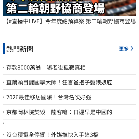
【#直播中LIVE】今年度總預算案 第二輪朝野協商登場
熱門新聞
更多
存款8000萬翁 曝老後孤寂真相
直銷頭目變國學大師！狂言爸抱子變娘娘腔
2026最佳移居國曝！台灣名次好強
京都岡林院焚毀 陸客嗆：日遲早是中國的
沒台積電全停擺！外媒推快入手這3檔