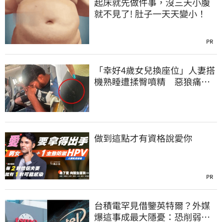
起床就先做件事，沒三天小腹
就不見了! 肚子一天天變小！
PR
「幸好4歲女兒換座位」人妻搭
機熟睡遭揉臀噴精 惡狼痛哭
下跪磕頭求饒
做到這點才有資格說愛你
PR
台積電罕見借鑒英特爾？外媒
爆這事成最大隱憂：恐削弱領