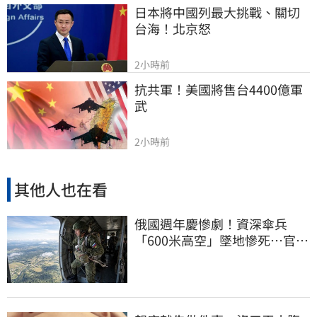
日本將中國列最大挑戰、關切
台海！北京怒
2小時前
抗共軍！美國將售台4400億軍
武
2小時前
其他人也在看
俄國週年慶慘劇！資深傘兵
「600米高空」墜地慘死…官方
噤聲、畫面瘋傳