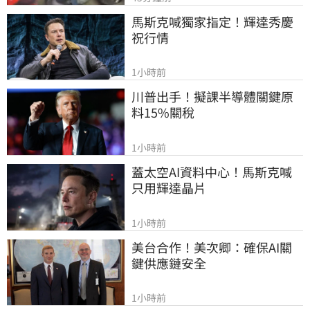
馬斯克喊獨家指定！輝達秀慶
祝行情
1小時前
川普出手！擬課半導體關鍵原
料15%關稅
1小時前
蓋太空AI資料中心！馬斯克喊
只用輝達晶片
1小時前
美台合作！美次卿：確保AI關
鍵供應鏈安全
1小時前