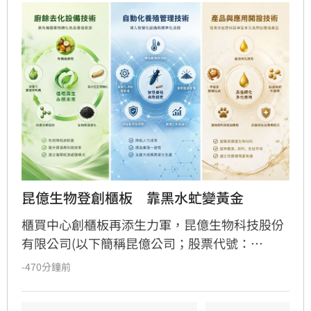
昆億生物登創櫃板　靠黑水虻變黃金
櫃買中心創櫃板再添生力軍，昆億生物科技股份
有限公司(以下簡稱昆億公司；股票代號：
7423；產業類別：綠能環保)於日前正式登錄創
-470分鐘前
櫃板。昆億公司為生物技術應用企業，主要利用
黑水虻（Black Soldier Fly）之生物特性，針對