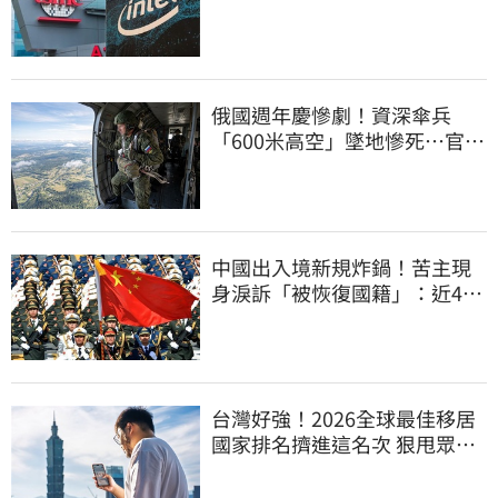
先優勢
俄國週年慶慘劇！資深傘兵
「600米高空」墜地慘死…官方
噤聲、畫面瘋傳
中國出入境新規炸鍋！苦主現
身淚訴「被恢復國籍」：近4億
資產全停擺
台灣好強！2026全球最佳移居
國家排名擠進這名次 狠甩眾多
歐美熱門國家