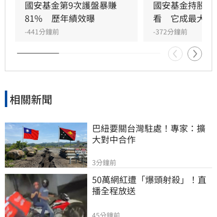
有機廢棄物進行高效去化與資源化再利用。
國安基金第9次護盤暴賺
國安基金持股名
81%　歷年績效曝
看　它成最大功
-441分鐘前
-372分鐘前
相關新聞
巴紐要關台灣駐處！專家：擴
大對中合作
3分鐘前
50萬網紅遭「爆頭射殺」！直
播全程放送
45分鐘前