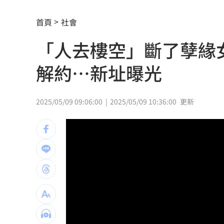
北市教育局再喊虐童案遭渲染！林月琴
首頁
社會
疊單計薪遭控違法 UberEats都說了
23
「人去樓空」斷了孽緣
兆基前董座聲押禁見 林佑任200萬交保
解約…新址曝光
白海豚「一路搖擺」！週末各地風雨時
跨縣市「送肉粽」碰音樂節！遊客正面
2025/05/09 09:06:00
2025/05/09 10:36:00
更新
橘貓「阿咪」離家百天 主人祭20萬元
挺蘇巧慧！回顧蔡英文新北寫下1驚人紀
勝騎士7局失2分好投 兄弟本季澄清湖
大盤回神誰最猛？18檔台股ETF失土收復
自癒能力超群？柯P才拄拐杖 隔天能跳