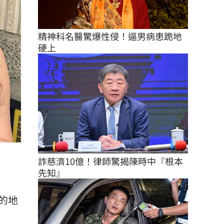
精神科名醫驚爆性侵！逼男病患跪地
硬上
詐慈濟10億！律師驚揭陳時中『根本
先知』
的地