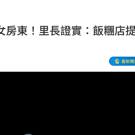
開嗆
23:33
:33
女房東！里長證實：飯糰店
23:26
程曝
23:26
迎煞
23:21
看新聞
懸賞
23:21
錄
23:18
首勝
23:15
23:07
23:07