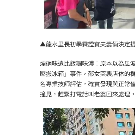
▲龍水里長初學霖證實夫妻倆決定
煙硝味遠比飯糰味濃！原本以為風
壓搬冰箱」事件，邵女突襲店休的
名專業技師評估，確實發現與正常
撞見，趕緊打電話叫老婆回來處理