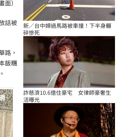
畫面）
放話被
新／台中婦過馬路被車撞！下半身輾
碎慘死
華路，
本飯糰
。
詐慈濟10.6億住豪宅　女律師豪奢生
活曝光