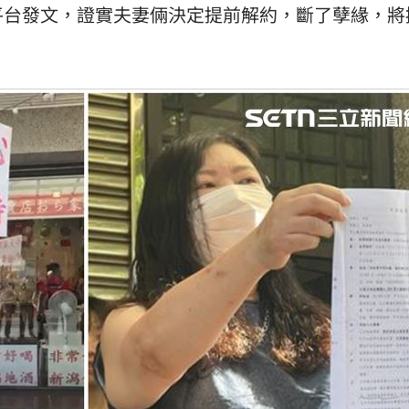
平台發文，證實夫妻倆決定提前解約，斷了孽緣，將
熱潮
10:00
15