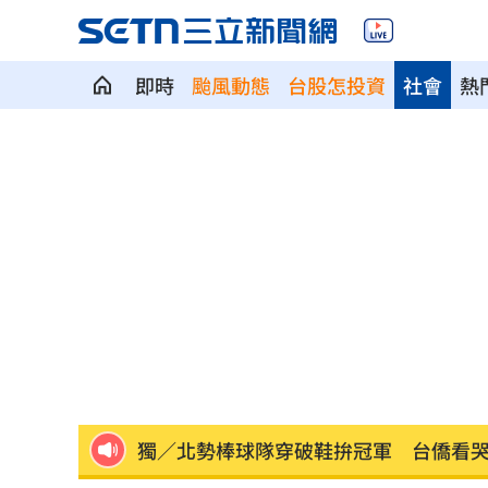
即時
颱風動態
台股怎投資
社會
熱
每股配12.8元的它 Ｑ2營收曝光
00:00
連續2場安打！ 林安可掃二壘打貢獻1
歐洲避暑天堂失守！地中海熱到像溫泉
3歲米格魯偷吃軟糖 被催吐後好有戲
23
獨／北勢棒球隊穿破鞋拚冠軍 台僑看
南港Lalaport鷹架坍塌！3櫃位暫停營業