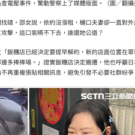
為查電壓事件，驚動警察上了媒體版面。（圖／翻攝
門找碴，邵女說，依約沒漲租，樋口夫妻卻一直對外
友攻擊，這口氣嚥不下去，誰還她公道？
文「飯糰店已經決定要提早解約，新的店面位置在翠
那邊多捧捧場。」證實飯糰店決定搬遷，他也呼籲日
內不再重複張貼相關訊息，避免引發不必要社群紛爭