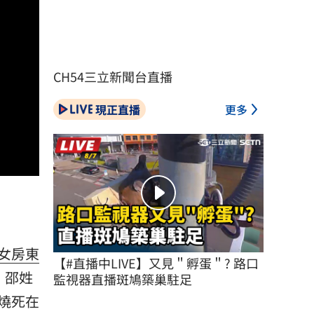
CH54三立新聞台直播
現正直播
更多
女房東
【#直播中LIVE】又見＂孵蛋＂? 路口
，邵姓
監視器直播斑鳩築巢駐足
燒死在