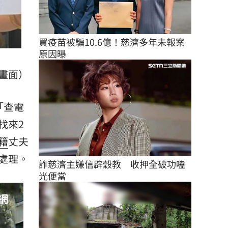
買疫苗被騙10.6億！慈濟多年未報案
原因曝
畫面）
「查電
找來2
籍
丈夫
處理。
詐慈濟主嫌信辟穀教　收押全破功嗑
光便當