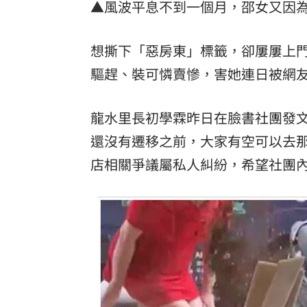
▲風波平息不到一個月，邵女又因
想撕下「惡房東」標籤，卻屢屢上
驅趕、裝可憐賣慘，害她連日被網
龍水里長初學霖昨日在臉書社團發
還沒有遷移之前，大家有空可以去
店相關爭議屬私人糾紛，希望社團