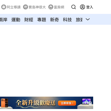
阿立導讀
寶島神很大
富房網
登入
兩岸
運動
財經
專題
新奇
科技
旅遊
汽車
寵物