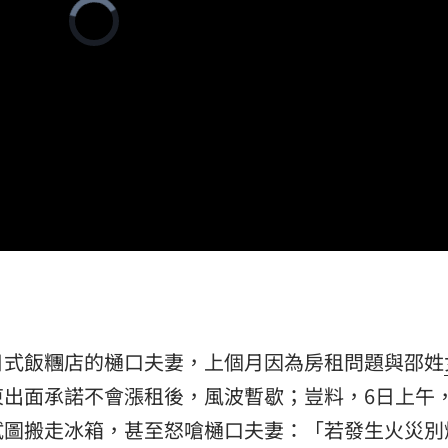
Video
禁見
Player
23:05
is
loading.
年
22:55
成形
22:54
22:52
成形
12:00
日式飯糰店的樋口夫妻，上個月因為房租問題與邵姓
」氣
12:00
東出面承諾不會漲租後，風波暫歇；豈料，6日上午
試圖搬走冰箱，甚至怒嗆樋口夫妻：「若發生火災別
場！
10:30