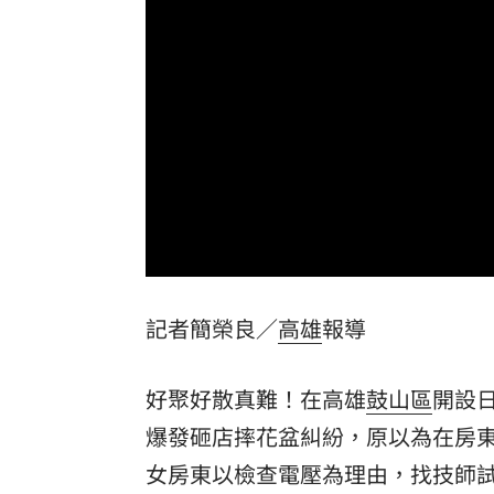
兆基債務風暴！李建成遭當庭逮補聲押
父逝世也不敢回家！男殺友後躲深山21
蔡英文重磅出手！民進黨「第二戰場」
吹冷氣30小時出事！女子全身抽搐送醫
台灣彩券開獎直播中
20:31
Loaded
:
Unmute
LIVE三立+24小時直播
15:27
0%
記者簡榮良／
高雄
報導
三立iNEWS新聞台線上直播
18:00
商場戰國來臨 台中「頂奢大道」逐漸
好聚好散真難！在高雄
鼓山區
開設
台彩父親節推新刮刮樂千萬頭獎超「爸
爆發砸店摔花盆糾紛，原以為在房
女房東以檢查電壓為理由，找技師
「拍片人的多重宇宙」職涯論壇9/12登