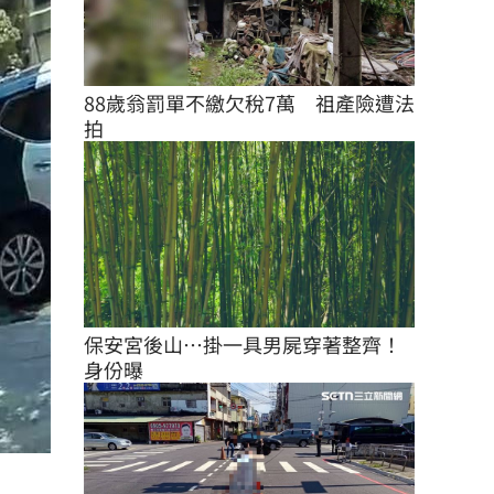
88歲翁罰單不繳欠稅7萬　祖產險遭法
拍
保安宮後山…掛一具男屍穿著整齊！
身份曝