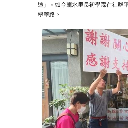
這」。如今龍水里長初學霖在社群
8國球員齊聚高雄 Formosa 7s掀足球
翠華路。
理想混蛋號召粉絲跨海追星吃美食！
18: