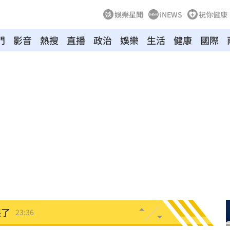
娛樂星聞
iNEWS
祝你健康
門
影音
熱搜
直播
政治
娛樂
生活
健康
國際
打點
23:59
23:53
:48
哭了
23:36
23:34