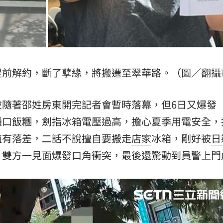
提前解約，斷了孽緣，將搬遷至翠華路。（圖／翻攝
波隨著邵姓房東開完記者會暫時落幕，但6日又爆發
樋口飯糰，劍指冰箱電壓過高，擔心夏季用電安全，
值有落差，二話不說擅自要搬走
店家
冰箱，剛好被
日
，雙方一見面爆發口角衝突，最後還驚動到員警上門