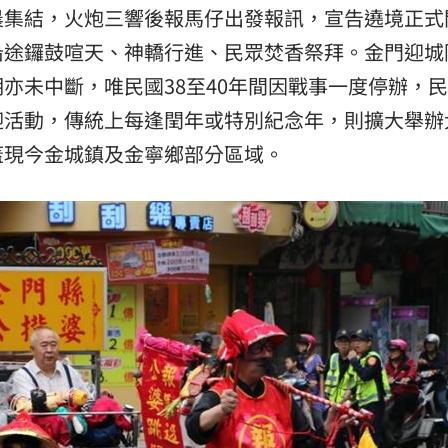
晨集結，火炮三響後報馬仔出發報訊，宣告遶境正式
沿途鑼鼓喧天、神轎行進、民眾焚香祭拜。金門迎城
亦未中斷，唯民國38至40年間因戰事一度停辦，民
迎活動，傳統上每逢閏年或特別紀念年，則擴大舉辦
蓋現今金城鎮及金寧鄉部分區域。