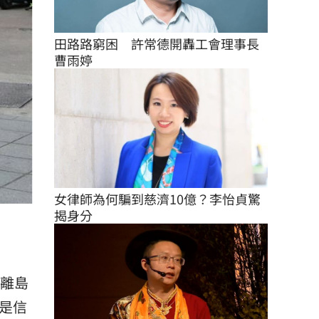
田路路窮困　許常德開轟工會理事長
曹雨婷
女律師為何騙到慈濟10億？李怡貞驚
揭身分
是離島
是信