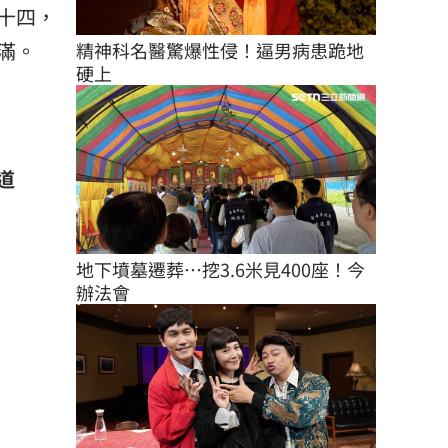
十四，
滿。
精神科名醫驚爆性侵！逼男病患跪地
硬上
道
地下墳墓遷葬…挖3.6米見400座！今
辦法會