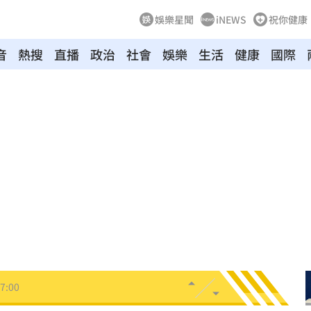
娛樂星聞
iNEWS
祝你健康
音
熱搜
直播
政治
社會
娛樂
生活
健康
國際
翻車
07:17
險
07:13
歸
07:11
中
07:08
07:00
7:00