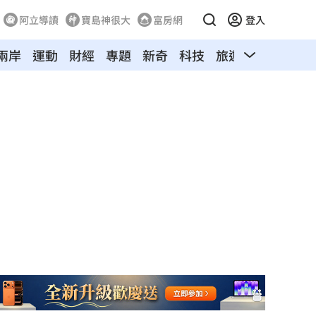
阿立導讀
寶島神很大
富房網
登入
兩岸
運動
財經
專題
新奇
科技
旅遊
汽車
寵物