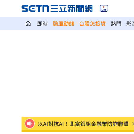
即時
颱風動態
台股怎投資
熱門
影
慈濟遭詐10億 柯文哲當年嗆陳時中慘
揭美中角力暗潮 謝金河：台灣1類人危
車界女神忍7年職場性騷！李冠儀強勢回
醫曝「1情緒」恐是失智症警訊:大腦發炎
平均大賺88%！「10檔」台股老牌基金
以AI對抗AI！北富銀組金融業防詐聯盟
0
肉搜黃爸慘了！惹毛輝達下場曝
06:54