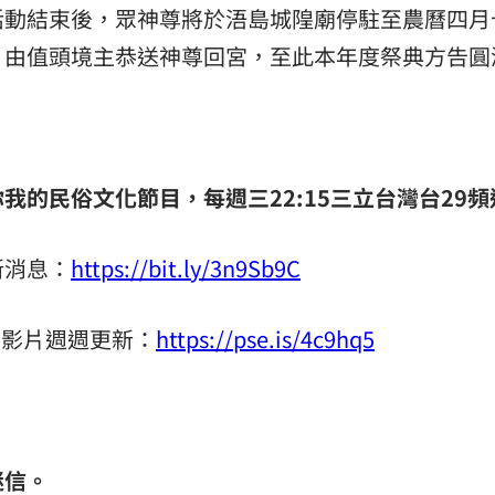
活動結束後，眾神尊將於浯島城隍廟停駐至農曆四月
，由值頭境主恭送神尊回宮，至此本年度祭典方告圓
我的民俗文化節目，每週三22:15
三立台灣台
29
頻
新消息：
https://bit.ly/3n9Sb9C
！神影片週週更新：
https://pse.is/4c9hq5
迷信。