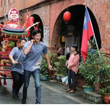
07
機率
06:06
05
命
06:04
15