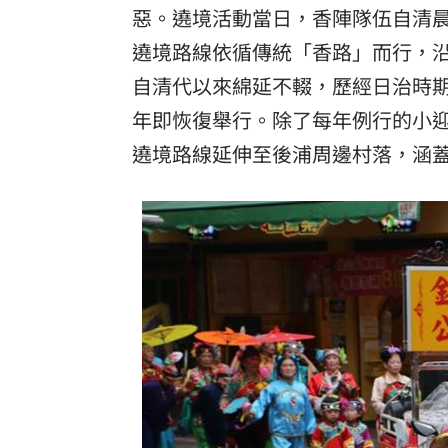
惡。遶境活動當日，香陣隊伍自清
遶境路線依循傳統「香路」而行，
自清代以來綿延不輟，歷經日治時期
年即恢復舉行。除了每年例行的小
遶境路線延伸至後浦周邊村落，涵