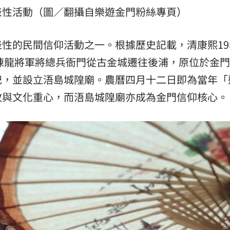
表性活動（圖／翻攝自樂遊金門粉絲專頁）
性的民間信仰活動之一。根據歷史記載，清康熙19
的陳龍將軍將總兵衙門從古金城遷往後浦，原位於金
祀，並設立浯島城隍廟。農曆四月十二日即為當年「
政與文化重心，而浯島城隍廟亦成為金門信仰核心。