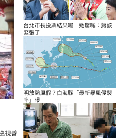
台北市長投票結果曝　她驚喊：蔣該
緊張了
明放颱風假？白海豚「最新暴風侵襲
率」曝
巡視善