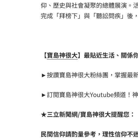
仰、歷史與社會凝聚的總體展演。
完成「拜榜下」與「聽訟問疾」後
【
寶島神很大
】最貼近生活、關係你
►按讚寶島神很大粉絲團，掌握最
►訂閱寶島神很大Youtube頻道
★
三立新聞網
/
寶島神很大提醒您：
民間信仰請酌量參考，理性信仰不