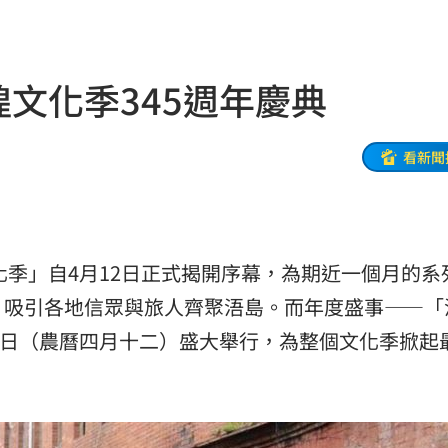
旅遊
06:50
隍文化季345週年慶典
」
06:41
昏迷
06:39
看新聞
3天
06:38
送醫
06:24
彈
化季」自4月12日正式揭開序幕，為期近一個月的系
06:21
，吸引各地信眾與旅人齊聚浯島。而年度盛事——「
點
06:12
9日（農曆四月十二）盛大舉行，為整個文化季掀起
爆
06:10
鍵
06:08