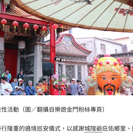
表性活動（圖／翻攝自樂遊金門粉絲專頁）
舉行隆重的遶境巡安儀式，以感謝
城隍爺
庇佑鄉里、