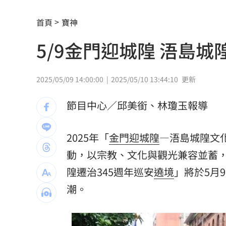
川普簽行政命令！限出生公民權禁生育
首頁
寶神
5/9金門迎城隍 浯島城
王凱靈堂照惹淚 竟是「送媽媽的禮物
新／國道事故！車卡匝道…駕駛受困、
2025/05/09 14:00:00
2025/05/10 13:44:10
更新
7縣市大雨特報開轟 白海豚減慢、雨炸
節目中心／邱美銜、林瓊玉報導
國道傳嚴重事故！2車碰撞「撇頭」3人
盤前／台指夜盤彈285點 台股拚延續反
2025年「
金門迎城隍
—浯島城隍文
動，以宗教、文化與觀光兼容並蓄
美股多收黑！道瓊跌464點 費半小漲39
隍遷治345週年巡安
遶境
」將於5月
今迎立秋！「5星座、5生肖」財運旺到
潮。
白海豚恐發陸警？專家曝暴風圈觸陸2關