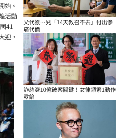
開始。
隍活動
父代簽…兒「14天教召不去」付出慘
國41
痛代價
大迎，
詐慈濟10億破案關鍵！女律頻繁1動作
露餡