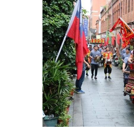
網紅肥大叔猝逝！網淚：一直覺得怪
06:
白海豚最快今發海警！專家曝停班停課
「這10檔」領漲狂飆！海外ETF反攻
06:
19歲男上國道「離奇火燒車」3人急逃保
台灣彩券開獎直播中
20:31
LIVE三立+24小時直播
15:27
三立iNEWS新聞台線上直播
18:00
理想混蛋號召粉絲跨海追星吃美食！
18: