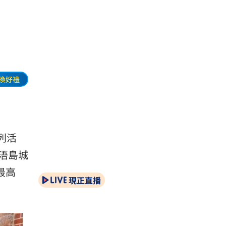
換好禮
列活
浯島城
最高
現正直播