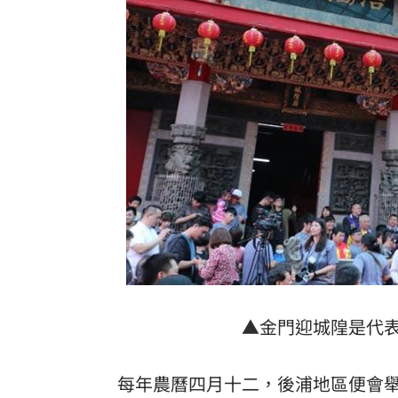
▲金門迎城隍是代
每年農曆四月十二，後浦地區便會