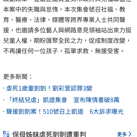
本案中的失職與怠惰。本次集會號召社福、教
育、醫療、法律、媒體等跨界專業人士共同聲
援，也邀請多位藝人與網路意見領袖站出來力挺
兒童人權，期盼匯聚全民之力，促成制度改變，
不再讓任何一位孩子，孤單求救、無援受害。
更多新聞：
虐死1歲童剴剴！劉彩萱認罪3變
「終結兒虐」凱道集會 宣布陳情書破8萬
聲援剴剴案！510號召上凱道 6大訴求曝光
保母姊妹虐死剴剴遭重判
更多