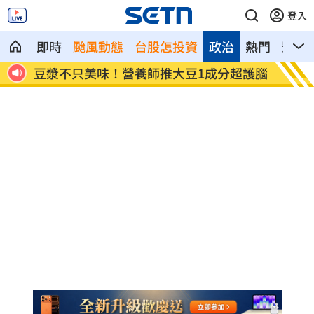
登入
即時
颱風動態
台股怎投資
政治
熱門
影音
查進
豆漿不只美味！營養師推大豆1成分超護腦
槍砲通
法