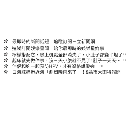
最即時的新聞話題 追蹤訂閱三立新聞網
追蹤訂閱娛樂星聞 給你最即時的娛樂星鮮事
檸檬搭配它，臉上斑點全部消失了，小肚子都變平坦了
PR
起床就先做件事，沒三天小腹就不見了! 肚子一天天變
PR
小！
伴侶和妳一起預防HPV，才有資格說愛妳！
PR
白海豚擦過近海「劇烈降雨來了」！8縣市大雨特報開
轟 今明風雨最集中