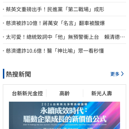
蔡英文重磅出手！民進黨「第二戰場」成形
慈濟被詐10億！蔣萬安「名言」翻車被酸爆
太可愛！總統致詞中「他」無預警衝上台 賴清德笑
喊：卸任再交棒給你
慈濟遭詐10.6億！醫「神比喻」眾一看秒懂
熱搜新聞
更多
台新新光金控
高齡
新光人壽