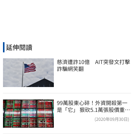
延伸閱讀
慈濟遭詐10億　AIT突發文打擊
詐騙網笑翻
99萬股東心碎！外資開殺第一
是「它」 狠砍5.1萬張股價重挫
近5%
(2020年09月30日)