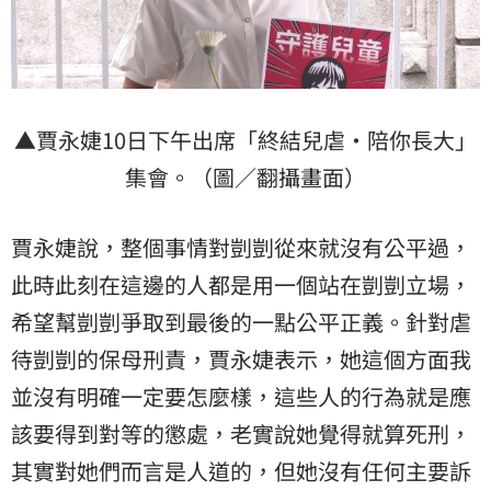
▲賈永婕10日下午出席「終結兒虐・陪你長大」
集會。（圖／翻攝畫面）
賈永婕說，整個事情對剴剴從來就沒有公平過，
此時此刻在這邊的人都是用一個站在剴剴立場，
希望幫剴剴爭取到最後的一點公平正義。針對虐
待剴剴的保母刑責，賈永婕表示，她這個方面我
並沒有明確一定要怎麼樣，這些人的行為就是應
該要得到對等的懲處，老實說她覺得就算死刑，
其實對她們而言是人道的，但她沒有任何主要訴