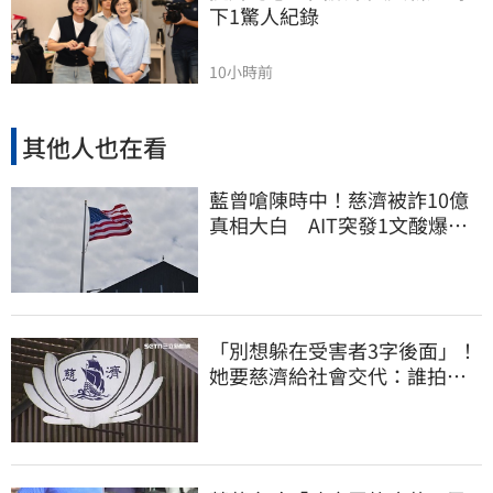
下1驚人紀錄
10小時前
其他人也在看
藍曾嗆陳時中！慈濟被詐10億
真相大白 AIT突發1文酸爆…
他笑：真的很會
「別想躲在受害者3字後面」！
她要慈濟給社會交代：誰拍板
付10.6億