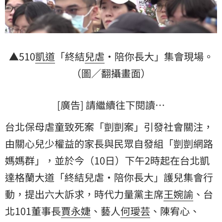
▲510
凱道
「終結
兒虐
・陪你長大」集會現場。
（圖／翻攝畫面）
[廣告] 請繼續往下閱讀…
台北保母虐童致死案「剴剴案」引發社會關注，
由關心兒少權益的家長與民眾自發組「剴剴網路
媽媽群」，並於今（10日）下午2時起在台北凱
達格蘭大道「終結兒虐・陪你長大」護兒集會行
動，提出六大訴求，時代力量黨主席
王婉諭
、台
北101董事長
賈永婕
、藝人
何璦芸
、陳宥心、