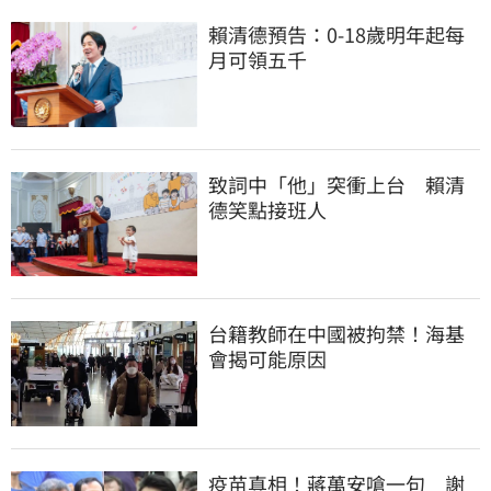
賴清德預告：0-18歲明年起每
月可領五千
致詞中「他」突衝上台　賴清
德笑點接班人
台籍教師在中國被拘禁！海基
會揭可能原因
疫苗真相！蔣萬安嗆一句　謝