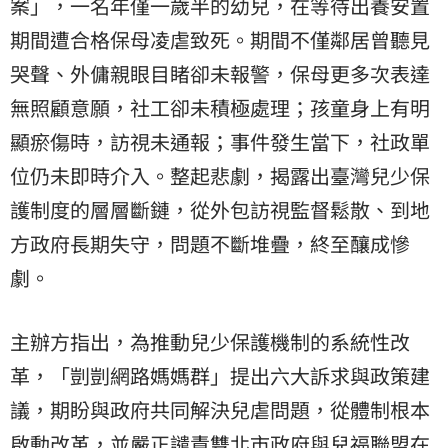
案」，一名年僅一歲半的幼兒，在等待出養安置
期間遭合格保母凌虐致死。期間不僅鄰居曾聽見
哭聲、外傭親眼目睹卻未報警，保母更多次表達
無照顧意願，社工卻未積極處理；孩童身上有明
顯瘀傷時，訪視未通報；事件發生當下，社政單
位仍未即時介入。整起悲劇，揭露出臺灣兒少保
護制度的層層斷鏈，從外包訪視監督鬆散、到地
方政府長期失守，問題不斷堆疊，終至釀成慘
劇。
主辦方指出，為推動兒少保護機制的系統性改
革，「剴剴網路媽媽群」提出六大訴求與政策建
議，期盼與政府共同解決兒虐問題，從體制根本
啟動改革，並嚴正譴責雙北市政府與兒福聯盟在