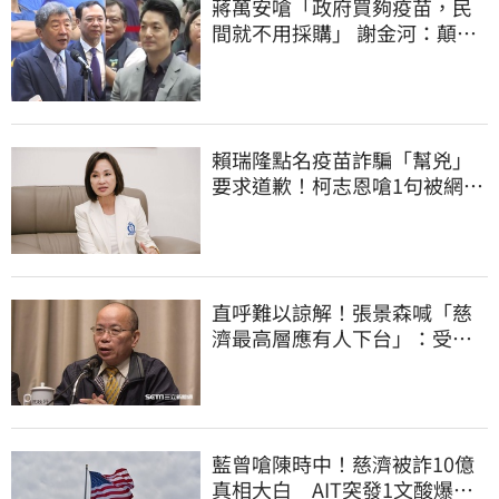
蔣萬安嗆「政府買夠疫苗，民
間就不用採購」 謝金河：顛倒
黑白令人痛心
賴瑞隆點名疫苗詐騙「幫兇」
要求道歉！柯志恩嗆1句被網罵
爆
直呼難以諒解！張景森喊「慈
濟最高層應有人下台」：受害
者是捐款的大眾
藍曾嗆陳時中！慈濟被詐10億
真相大白 AIT突發1文酸爆…