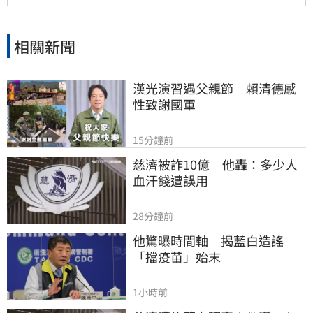
MSCI ESG AAA最高評級，展現其帶領產業接軌
國際、推進淨零韌性家園的決心，持續成為企業
邁向永續發展的強力後盾。
相關新聞
漢光演習遇父親節　賴清德感
性致謝國軍
15分鐘前
慈濟被詐10億　他轟：多少人
血汗錢遭誤用
28分鐘前
他驚曝時間軸　揭藍白造謠
「擋疫苗」始末
1小時前