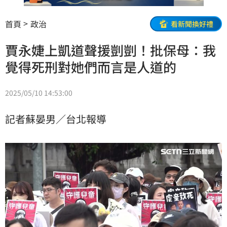
首頁
政治
看新聞換好禮
賈永婕上凱道聲援剴剴！批保母：我
覺得死刑對她們而言是人道的
2025/05/10 14:53:00
記者蘇晏男／台北報導