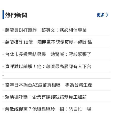
熱門新聞
更多
慈濟買BNT遭詐 蔡英文：務必相信專業
慈濟遭詐10億 國民黨不認錯反嗆⋯網炸鍋
台北市長投票結果曝 她驚喊：蔣該緊張了
直呼難以諒解！他：慈濟最高層應有人下台
當年日本捐台AZ疫苗真相曝 專為台灣生產
賴清德呼籲：企業有賺錢就該幫員工加薪
解散統促黨？他曝翁曉玲一招：恐白忙一場