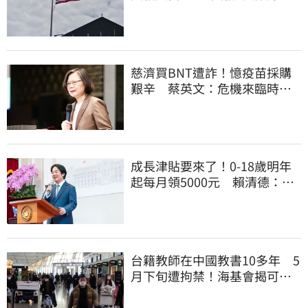
他笑：真的很會
慈濟買BNT遭詐！憶疫苗採購
艱辛 蔡英文：危機來臨時務
必相信專業
成長津貼要來了！0-18歲明年
起每月領5000元 賴清德：此
時不生更待何時
台籍教師在中國教書10多年 5
月下旬遭拘禁！海基會揭可能
原因