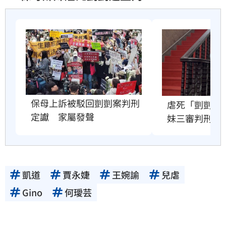
保母上訴被駁回剴剴案判刑
虐死「剴剴」
定讞　家屬發聲
妹三審判刑定
凱道
賈永婕
王婉諭
兒虐
Gino
何璦芸