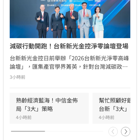
減碳行動開跑！台新新光金控淨零論壇登場
台新新光金控日前舉辦「2026台新新光淨零高峰
論壇」，匯集產官學界菁英，針對台灣減碳政
策、碳定價制度及企業轉型策略進行深度對話。
3小時前
國發會主委葉俊顯與環境部部長彭啟明出席，強
調台灣正邁向碳定價市場機制時代。台新新光金
控總經理林維俊指出，論壇邁入第五年，致力協
熟齡經濟藍海！中信金佈
幫忙照顧好銀髮
助企業將永續轉化為國際競爭力。會中上銀、強
局「3大」策略
台新「3大」防
茂、宏碁及金寶等指標企業分享低碳實踐經驗。
4小時前
4小時前
台新新光金控憑藉優異的永續績效，不僅連續三
年獲標普全球永續年鑑銀行業全球前1%，更獲