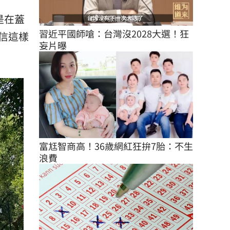
是在蓋
習近平國師嗆：台灣沒2028大選！狂
信這樣
妄片曝
富尪智商高！36歲網紅狂拚7胎：不生
浪費