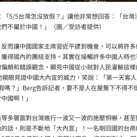
熱潮
10:00
：「5/5台灣怎沒放假？」讓他非常想回答：「台灣沒
15
我們不屬於中國！」（圖／受訪者提供）
，反而讓中國國家主席習近平逮到機會，可以將許多
」獲得國內的團結支持。其實在接觸許多中國人時也
的偏頗和錯誤觀念，顯見中國從小就對人民灌輸這樣
，他親眼見證中國大內宣的威力，笑說：「第一天客
假嗎？」Berg告訴記者，要不是人在屋簷下不得不
於中國啊！」
治等多層面對台灣進行一波又一波的施壓恫嚇，甚至
的話，則是不斷地「大內宣」！一名剛回國的台商B