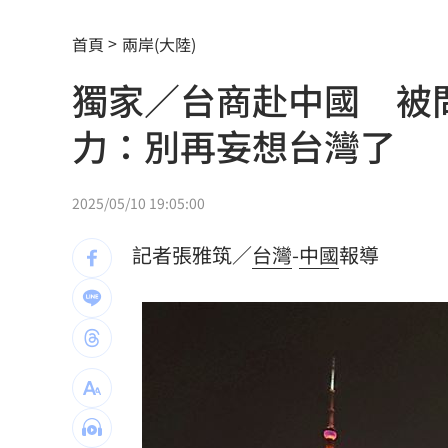
買疫苗被詐10億！昔日半導體CEO認了
首頁
兩岸(大陸)
劉若雪首度回應！捲入周杰倫私生子風
獨家／台商赴中國 被問
選手一開口驚豔全場 歌王聽到一半變
力：別再妄想台灣了
蔡英文助攻蘇巧慧 李四川曝「大咖」
中企署攜3科技公司 助中小企業數位轉
2025/05/10 19:05:00
涉湮滅學生失蹤案證據 墨西哥前州長
記者張雅筑／
台灣
-
中國
報導
統一火力低迷需要洋砲？ 外籍打教給
漢光42／戰時聯合運輸實兵演練 現場
職涯剛起步 24歲足球員「上場被雷劈
新／華邦電營收年增160.97% 股價評