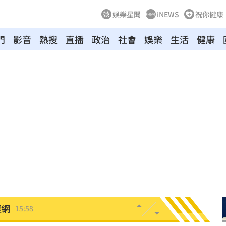
娛樂星聞
iNEWS
祝你健康
門
影音
熱搜
直播
政治
社會
娛樂
生活
健康
理
16:06
灣隊
16:06
懂買
16:04
穢物
16:01
阿咪
16:01
壞網
15:58