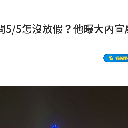
被騙
15:58
波
15:56
5/5怎沒放假？他曝大內宣
臉
15:55
應戰
15:52
型
15:48
看新聞
被捕
15:46
看法
15:45
曝
15:44
死」
15:44
析
15:42