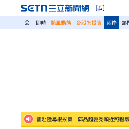
即時
颱風動態
台股怎投資
兩岸
熱
白推交通罰款專用公投！綠：可直接處
瓊斯盃領隊出爐 陳立宗與張維正挺台
日人扛回35公斤戰利品曝 台人一看：
台中女里長掃街拜票遭潑糞⋯全身沾滿
彰化橘色虎斑貓走失！飼主懸賞20萬找
昔赴陸尋根挨轟 郭品超變禿頭近照嚇