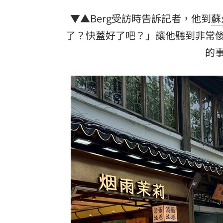
▼▲Berg受訪時告訴記者，他到
蘇
了？快蓋好了吧？」讓他聽到非常
的