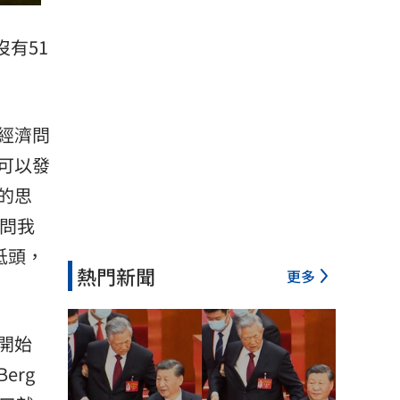
有51
經濟問
可以發
的思
人問我
低頭，
熱門新聞
更多
開始
erg