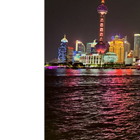
新／4高中生三峽河戲水 1溺水救起命
楠梓科學園區爆意外！電子廠鷹架剝離
伊禁美以船通行荷莫茲海峽 違者罰貨值2
吃堅果害上火、嘴破？醫曝：搭1物抗發
台灣彩券開獎直播中
20:31
LIVE三立+24小時直播
15:27
三立iNEWS新聞台線上直播
18:00
商場戰國來臨 台中「頂奢大道」逐漸
台彩父親節推新刮刮樂千萬頭獎超「爸
「拍片人的多重宇宙」職涯論壇9/12登