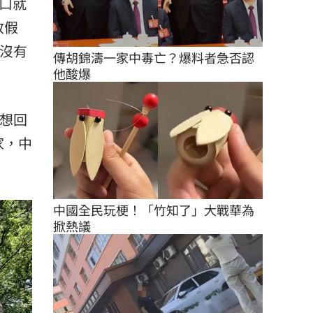
口就
放假
灣沒有
傳胡錦濤一家中毒亡？爆料者急否認
他酸爆
真想回
家，中
中國全民玩梗！「竹知了」大戰華為
掀熱議