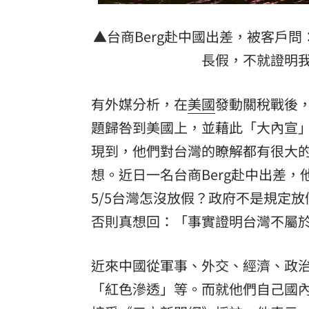
8國球員齊聚高雄 Formosa 7s掀足球
▲台商Berg赴中國出差，被客戶問
理想混蛋號召粉絲跨海追星吃美食！
18:
長假，不就證明
有外媒分析，在
美國
發動關稅戰後
題歸咎到美國上，並藉此「大內宣
現到，他們對台灣的瞭解都有很大
想。近日一名台商Berg赴中出差
5/5台灣怎沒放假？政府不是規定放
否則真想回：「事實證明台灣不屬
近來中國從軍事、外交、經濟、政
「紅色滲透」等。而就他們自己國內