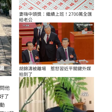
妻嗨中頭獎：繼續上班！2700萬全匯
給老公
胡錦濤被離場　惹怒習近平關鍵外媒
拍到了
詢問他
好了
動