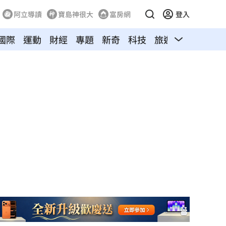
阿立導讀
寶島神很大
富房網
登入
國際
運動
財經
專題
新奇
科技
旅遊
汽車
寵物