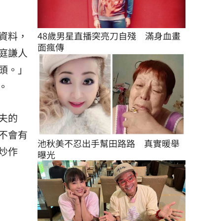
資料，
48歲男星直播突亮刀自殘　滿身血畫
面瘋傳
庭謙人
頭。」
。
夫的
不會有
池秋美不忍出手幫田路路　真實暖舉
炒作
曝光