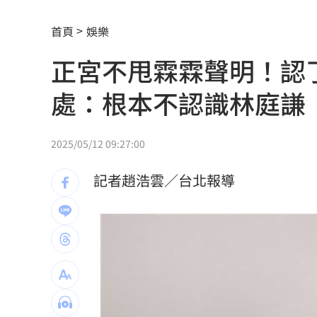
射頻器材全卡關 他：NCC卡越久越多人
首頁
娛樂
新／美股開盤費半下挫 台指期失守4400
正宮不甩霖霖聲明！認
黃禎憲診所挺蔣舊照遭出征！老病患不
處：根本不認識林庭謙
陳傑憲炸裂2分砲 統一狂掃13安痛宰味
偷吃人妻挨告 小王反控她是時間管理
2025/05/12 09:27:00
公車毒駕出事故？欣欣客運全員尿檢出
記者趙浩雲／台北報導
知名YouTuber命喪喬治亞 死因曝光
21
臉還要再動刀？王彩樺突爆：最後一次
中國製路由器資安漏洞！逾20設備藏後
IU社群發前男友 韓網替她抱不平：該