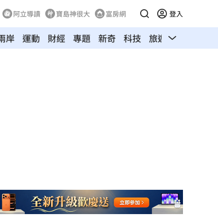
阿立導讀
寶島神很大
富房網
登入
兩岸
運動
財經
專題
新奇
科技
旅遊
汽車
寵物