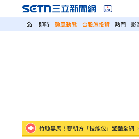
即時
颱風動態
台股怎投資
熱門
影
地方高官16歲女偷約男網友 遭性虐拍
台人成田機場聽中文5字秒回頭 狂推這
媽媽帶孩童偷辣椒罐 業者：一看是慣
SpaceX9億股解禁潮來襲 估恐引爆賣
羅志祥戲份遭重砍 回應：有存在感就
王祖賢現蹤機場！踩4萬CHANEL真實狀
竹縣黑馬！鄭朝方「技能包」驚豔全網