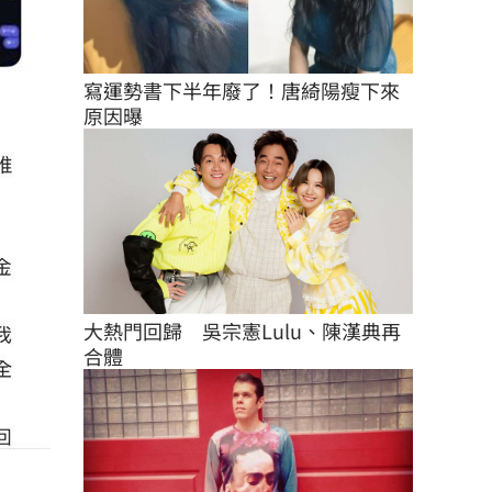
寫運勢書下半年廢了！唐綺陽瘦下來
原因曝
大熱門回歸　吳宗憲Lulu、陳漢典再
合體