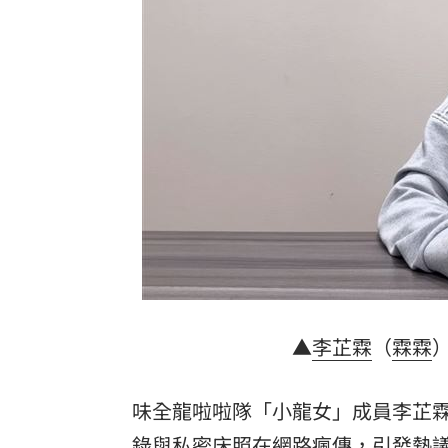
二手菸超毒！她陪夫看病 意外查出肺
NCC無委員唱獨立空城計 iPhone 18
詐慈濟10億！律師驚揭陳時中『根本先
台灣彩券開獎直播中
20:31
LIVE三立+24小時直播
15:27
三立iNEWS新聞台線上直播
18:00
理想混蛋號召粉絲跨海追星吃美食！
18:
▲
李芷霖
（
霖霖
味全龍啦啦隊「小龍女」成員李芷
錄與私密床照在網路瘋傳，引發熱議