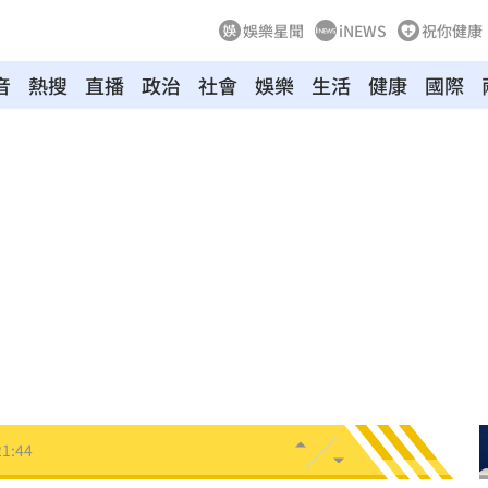
娛樂星聞
iNEWS
祝你健康
音
熱搜
直播
政治
社會
娛樂
生活
健康
國際
裸照
21:57
物
21:52
竊
21:51
壓
21:49
好
21:49
態曝
21:48
21:44