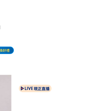
出
換好禮
現正直播