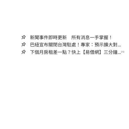
新聞事件即時更新 所有消息一手掌握！
巴紐宣布關閉台灣駐處！專家：預示擴大對...
下個月房租差一點？快上【易借網】三分鐘...
PR