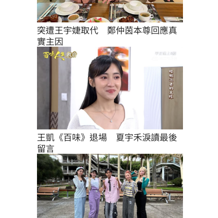
突遭王宇婕取代　鄭仲茵本尊回應真
實主因
王凱《百味》退場　夏宇禾淚讀最後
留言