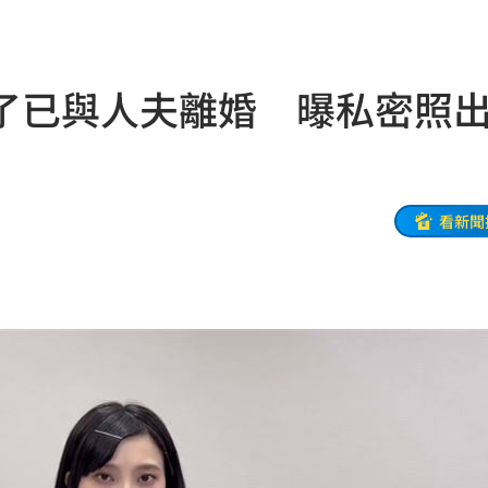
受害
21:43
0點
21:42
了已與人夫離婚 曝私密照
忍了
21:41
全
21:41
大師
21:32
看新聞
爐！
21:26
:26
了
21:21
門
21:18
避嫌
21:17