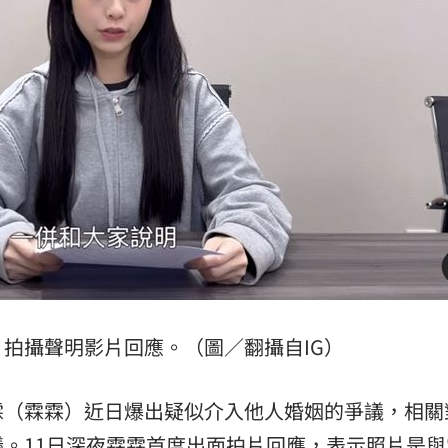
腺癌
21:13
照登台
21:10
知』
21:10
15
）拍攝聲明影片回應。（圖／翻攝自IG）
霖（霖霖）近日爆出疑似介入他人婚姻的爭議，相關
。11日深夜霖霖首度出面拍片回應，表示
照片
是與