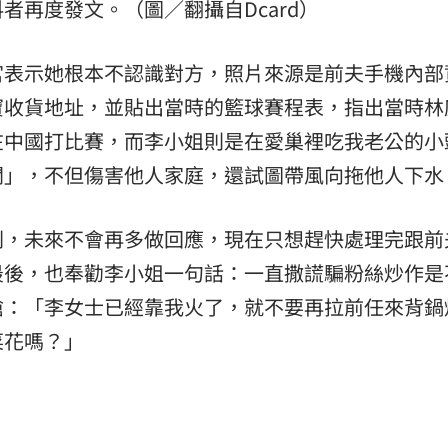
爆料者再度發文。（圖／翻攝自Dcard）
宮表示她根本不認識對方，照片來源是前夫手機內部
寶收貨地址，並貼出當時的籃球賽程表，指出當時林
在中國打比賽，而李小姐則是在愛巢裡吃我老公的小
聞」，不但傷害他人家庭，還試圖帶風向拖他人下水
刺，未來不會再多做回應，現在只想趕快處理完跟前
最後，也奉勸李小姐一句話：一直撒謊騙粉絲炒作是
嗆：「李女士已經靠我火了，就不要再拉前任來背鍋
菜花嗎？」