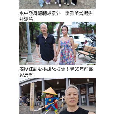
水中熱舞翻轉爆意外　李雅英當場失
控變臉
姜厚任認愛挨酸恐被騙！曬39年前鐵
證反擊