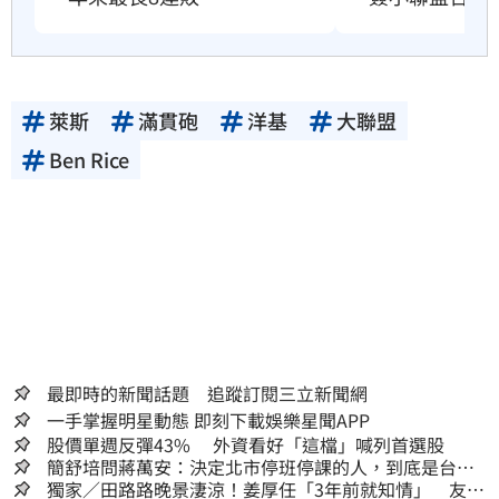
萊斯
滿貫砲
洋基
大聯盟
Ben Rice
最即時的新聞話題 追蹤訂閱三立新聞網
一手掌握明星動態 即刻下載娛樂星聞APP
股價單週反彈43% 外資看好「這檔」喊列首選股
簡舒培問蔣萬安：決定北市停班停課的人，到底是台北
市長，還是氣象署？
獨家／田路路晚景淒涼！姜厚任「3年前就知情」 友人