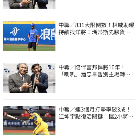
中職／831大限倒數！林威助曝
持續找洋將：瑪蒂斯先驗貨、
威哥神會再試
中職／陪伴富邦悍將10年！
「喇叭」潘忠韋暫別主場轉
播 感性發聲了
中職／連3個月打擊率破3成！
江坤宇點復活關鍵 攜2小將赴
美特訓見成效