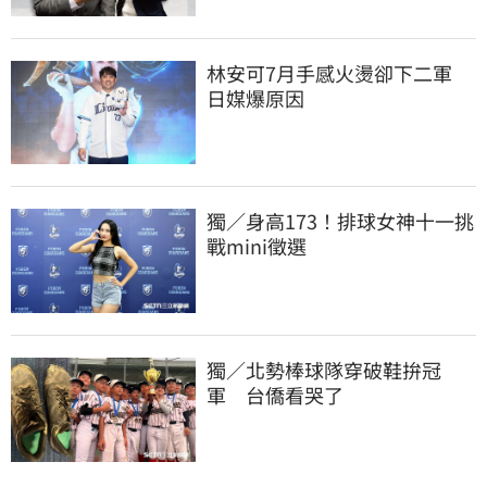
林安可7月手感火燙卻下二軍　
日媒爆原因
獨／身高173！排球女神十一挑
戰mini徵選
獨／北勢棒球隊穿破鞋拚冠
軍　台僑看哭了