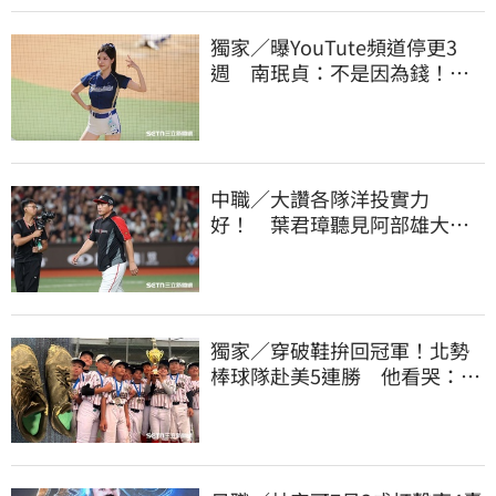
獨家／曝YouTute頻道停更3
週 南珉貞：不是因為錢！粉
絲這句讓她不放棄
中職／大讚各隊洋投實力
好！ 葉君璋聽見阿部雄大被
註銷好吃驚
獨家／穿破鞋拚回冠軍！北勢
棒球隊赴美5連勝 他看哭：台
灣囡仔的韌性