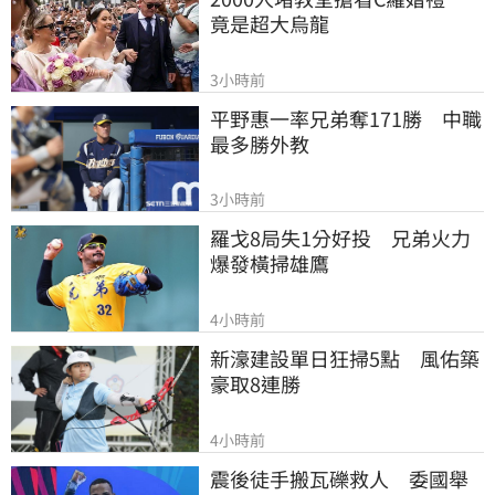
竟是超大烏龍
3小時前
平野惠一率兄弟奪171勝　中職
最多勝外教
3小時前
羅戈8局失1分好投　兄弟火力
爆發橫掃雄鷹
4小時前
新濠建設單日狂掃5點　風佑築
豪取8連勝
4小時前
震後徒手搬瓦礫救人　委國舉