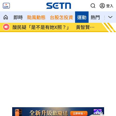
登入
即時
颱風動態
台股怎投資
運動
熱門
影音
」
酸民疑「是不是有她X照？」 黃智賢回
歐洲最
嗆
冠