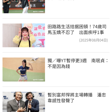
田路路生活拮据困頓！74歲司
馬玉嬌不忍了 出面疾呼1事
(2025年08月04日)
獨／曝YT暫停更3週　南珉貞：
不是因為錢
暫別富邦悍將主場轉播　潘忠
韋感性發聲了