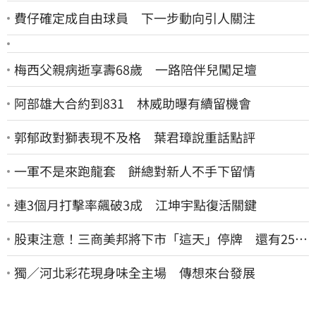
費仔確定成自由球員 下一步動向引人關注
梅西父親病逝享壽68歲 一路陪伴兒闖足壇
阿部雄大合約到831 林威助曝有續留機會
郭郁政對獅表現不及格 葉君璋說重話點評
一軍不是來跑龍套 餅總對新人不手下留情
連3個月打擊率飆破3成 江坤宇點復活關鍵
股東注意！三商美邦將下市「這天」停牌 還有252
名千張大戶
獨／河北彩花現身味全主場 傳想來台發展