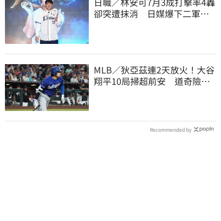
日職／林安可7月3成打擊率4轟
卻突遭抹消 日媒爆下二軍背
後原因
MLB／狄亞茲連2天放火！大谷
翔平10局掃超前安 道奇險逃9
年來最長8連敗
Recommended by