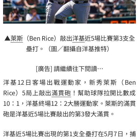
▲
萊斯
（Ben Rice）敲出
洋基
近5場比賽第3支全
壘打。（圖／翻攝自洋基推特）
[廣告] 請繼續往下閱讀…
洋基12日客場出戰運動家，新秀萊斯（Ben
Rice）5局上敲出
滿貫砲
！幫助球隊拉開比數成
10：1，洋基終場12：2大勝運動家。萊斯的滿貫
砲是洋基近5場比賽敲出的第3發大滿貫。
洋基近5場比賽出現的第1支全壘打在5月7日，捕