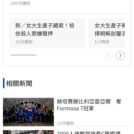
後，她竟將遺體藏於房內數日，直至飄散異味才
-289分鐘前
由家屬發現並報案。檢方初步相驗後，考量嬰屍
狀態與案情疑點，將擇期解剖釐清確切死因。鄒
女雖涉犯殺人罪嫌重大，且有湮滅證據之虞遭檢
新／女大生產子藏屍！檢
女大生產子案暫
方聲請羈押，但台北地方法院審理後，認定其無
依殺人罪嫌聲押
擇期解剖釐清死
逃亡之虞，裁定無保請回。此案揭露了年輕女性
15分鐘前
1小時前
隱匿懷孕的社會隱憂，全案目前正由檢警深入調
查中，釐清嬰兒死亡真相與鄒女當時的犯罪動
機，後續司法進度備受各界高度關注。
相關新聞
赫塔費勝比利亞雷亞爾　奪
Formosa 7冠軍
12分鐘前
2000人堵教堂搶看C羅婚禮　