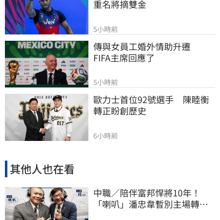
重名將摘雙金
5小時前
傳與女員工婚外情助升遷　
FIFA主席回應了
5小時前
歐力士首位92號選手　陳睦衡
轉正盼創歷史
6小時前
其他人也在看
中職／陪伴富邦悍將10年！
「喇叭」潘忠韋暫別主場轉
播 感性發聲了