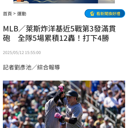
首頁
運動
看新聞換好禮
MLB／萊斯炸洋基近5戰第3發滿貫
砲 全隊5場累積12轟！打下4勝
2025/05/12 15:55:00
記者劉彥池／綜合報導