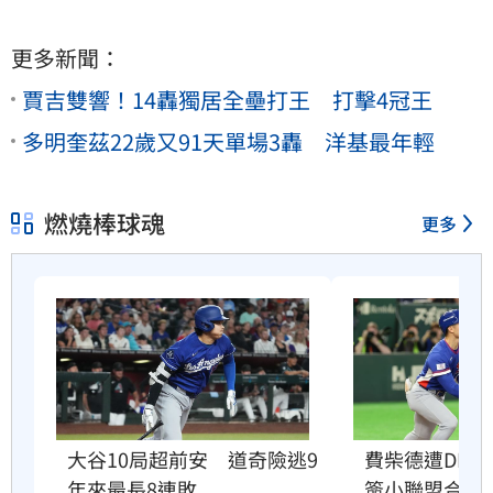
更多新聞：
賈吉雙響！14轟獨居全壘打王 打擊4冠王
多明奎茲22歲又91天單場3轟 洋基最年輕
燃燒棒球魂
更多
費柴德遭DFA
大谷10局超前安　道奇險逃9
簽小聯盟合約
年來最長8連敗