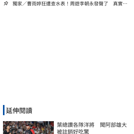
私下援助內幕曝光
獨家／曹雨婷狂遭查水表！周遊李朝永發聲了 真實看
法曝光
延伸閱讀
葉總讚各隊洋將　聞阿部雄大
被註銷好吃驚