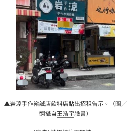
▲岩涼手作裕誠店飲料店貼出招租告示。（圖／
翻攝自
王浩宇
臉書）