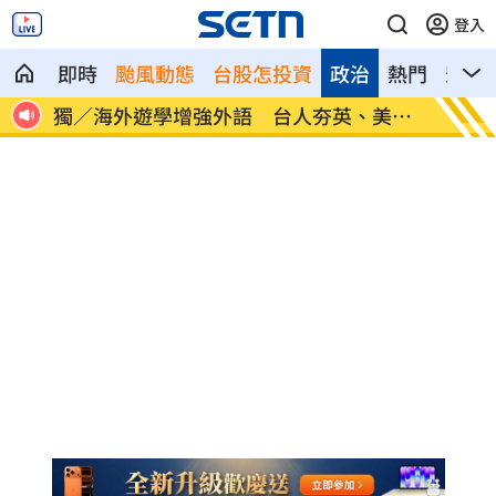
登入
即時
颱風動態
台股怎投資
政治
熱門
影音
30
獨／海外遊學增強外語 台人夯英、美、
長尾獼
加
因