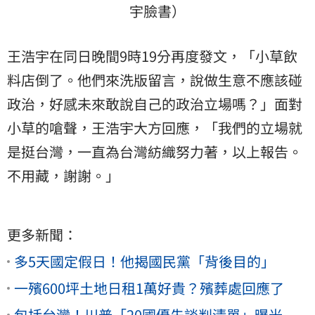
宇臉書）
王浩宇在同日晚間9時19分再度發文，「小草飲
料店倒了。他們來洗版留言，說做生意不應該碰
政治，好感未來敢說自己的政治立場嗎？」面對
小草的嗆聲，王浩宇大方回應，「我們的立場就
是挺台灣，一直為台灣紡織努力著，以上報告。
不用藏，謝謝。」
更多新聞：
多5天國定假日！他揭國民黨「背後目的」
一殯600坪土地日租1萬好貴？殯葬處回應了
包括台灣！川普「20國優先談判清單」曝光