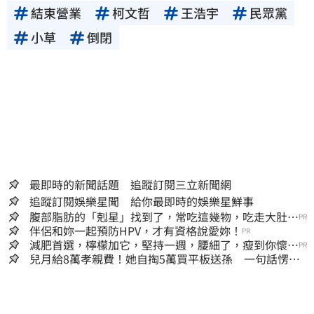
結束營業
柯文哲
王浩宇
民眾黨
小草
倒閉
最即時的新聞話題 追蹤訂閱三立新聞網
追蹤訂閱娛樂星聞 給你最即時的娛樂星鮮事
腹部脂肪的「剋星」找到了，常吃這幾物，吃走大肚
PR
囊，瘦出小蠻腰
伴侶和妳一起預防HPV，才有資格說愛妳！
PR
減肥首選，檸檬加它，堅持一週，腰細了，瘦到你懷疑
PR
人生
兒月給8萬孝親費！她自掏5萬買平板送孫 一句話愣原
地「傷心不已」