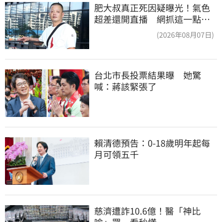
肥大叔真正死因疑曝光！氣色
超差還開直播 網抓這一點超
不合理
(2026年08月07日)
台北市長投票結果曝　她驚
喊：蔣該緊張了
賴清德預告：0-18歲明年起每
月可領五千
慈濟遭詐10.6億！醫「神比
喻」眾一看秒懂