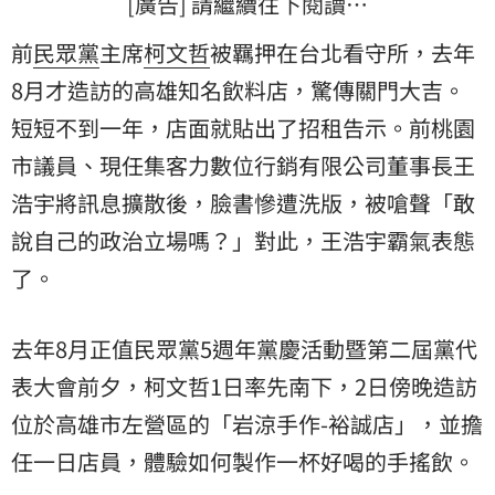
[廣告] 請繼續往下閱讀…
前
民眾黨
主席
柯文哲
被羈押在台北看守所，去年
8月才造訪的高雄知名飲料店，驚傳關門大吉。
短短不到一年，店面就貼出了招租告示。前桃園
市議員、現任集客力數位行銷有限公司董事長王
浩宇將訊息擴散後，臉書慘遭洗版，被嗆聲「敢
說自己的政治立場嗎？」對此，王浩宇霸氣表態
了。
去年8月正值民眾黨5週年黨慶活動暨第二屆黨代
表大會前夕，柯文哲1日率先南下，2日傍晚造訪
位於高雄市左營區的「岩涼手作-裕誠店」，並擔
任一日店員，體驗如何製作一杯好喝的手搖飲。