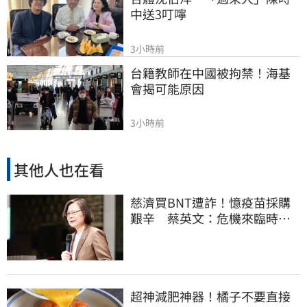
中送3叮嚀
3小時前
台籍教師在中國被拘禁！海基
會揭可能原因
3小時前
其他人也在看
慈濟買BNT遭詐！憶疫苗採購
艱辛 蔡英文：危機來臨時務
必相信專業
超神減肥神器！橘子不要直接