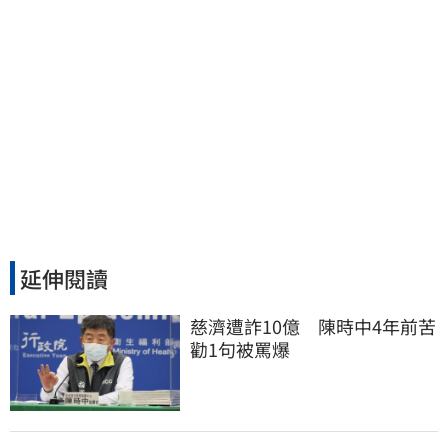
延伸閱讀
慈濟遭詐10億　陳時中4年前苦
勸1句被罵爆