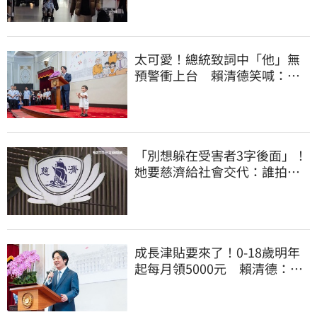
太可愛！總統致詞中「他」無
預警衝上台 賴清德笑喊：卸
任再交棒給你
「別想躲在受害者3字後面」！
她要慈濟給社會交代：誰拍板
付10.6億
成長津貼要來了！0-18歲明年
起每月領5000元 賴清德：此
時不生更待何時