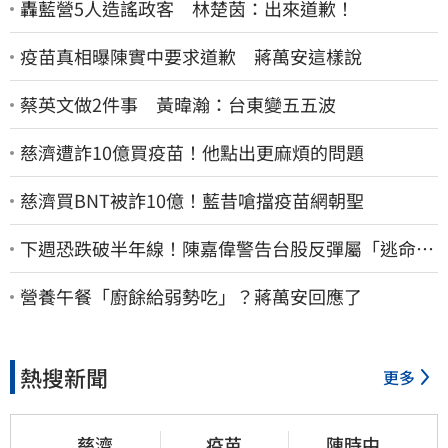
轟藍營5人造謠政客 林楚茵：出來道歉！
疫苗真相曝陳實中要求道歉 蔣萬安這樣說
蔡英文做2件事 黃暐瀚：台東變五五波
慈濟遭詐10億買疫苗！他點出更麻煩的問題
慈濟買BNT被詐10億！藍昔嗆擋疫苗網朝聖
下週恐跌破半年線！陳嘉偉警告台股反彈屬「逃命
波」：空頭大屠殺剛開始
營養午餐「廚餘給弱勢吃」？蔣萬安回應了
熱搜新聞
更多
慈濟
疫苗
陳時中