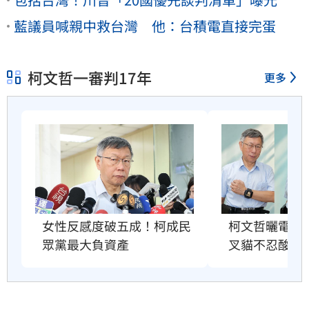
藍議員喊親中救台灣 他：台積電直接完蛋
柯文哲一審判17年
更多
柯文哲曬電子
女性反感度破五成！柯成民
叉貓不忍酸爆
眾黨最大負資產