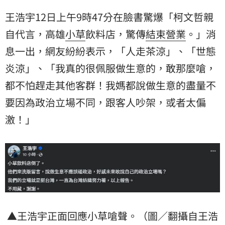
王浩宇12日上午9時47分在臉書驚爆「柯文哲親
自代言，高雄
小草
飲料店，驚傳
結束營業
。」消
息一出，網友紛紛表示，「人走茶涼」、「世態
炎涼」、「我真的很佩服做生意的，敢那麼嗆，
都不怕趕走其他客群！我媽都說做生意的盡量不
要因為政治立場不同，跟客人吵架，或者太偏
激！」
▲王浩宇正面回應小草嗆聲。（圖／翻攝自王浩