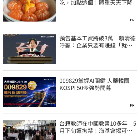
吃，加點這個！體重天天下降
PR
預告基本工資將破3萬 賴清德
呼籲：企業只要有賺錢「就該
幫員工加薪」
009829掌握AI關鍵 大華韓國
KOSPI 50今強勢開募
PR
台籍教師在中國教書10多年 5
月下旬遭拘禁！海基會揭可能
原因