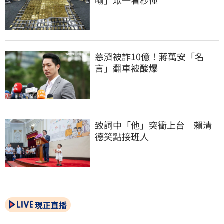
慈濟被詐10億！蔣萬安「名
言」翻車被酸爆
致詞中「他」突衝上台　賴清
德笑點接班人
現正直播