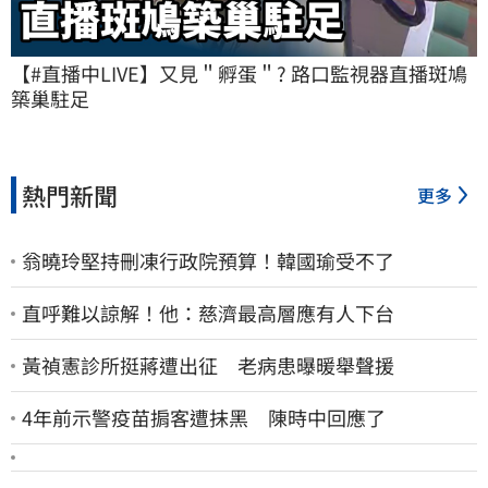
【#直播中LIVE】又見＂孵蛋＂? 路口監視器直播斑鳩
築巢駐足
熱門新聞
更多
翁曉玲堅持刪凍行政院預算！韓國瑜受不了
直呼難以諒解！他：慈濟最高層應有人下台
黃禎憲診所挺蔣遭出征 老病患曝暖舉聲援
4年前示警疫苗掮客遭抹黑 陳時中回應了