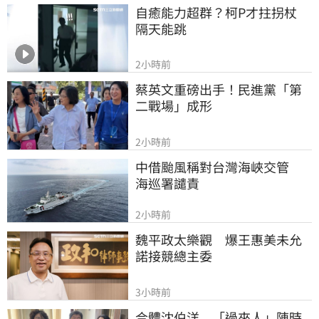
自癒能力超群？柯P才拄拐杖　
隔天能跳
2小時前
蔡英文重磅出手！民進黨「第
二戰場」成形
2小時前
中借颱風稱對台灣海峽交管　
海巡署譴責
2小時前
魏平政太樂觀　爆王惠美未允
諾接競總主委
3小時前
合體沈伯洋　「過來人」陳時