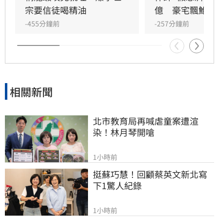
顯得被動且不尋常。
宗要信徒喝精油
億　豪宅飄鮑魚
-455分鐘前
-257分鐘前
相關新聞
北市教育局再喊虐童案遭渲
染！林月琴開嗆
1小時前
挺蘇巧慧！回顧蔡英文新北寫
下1驚人紀錄
1小時前