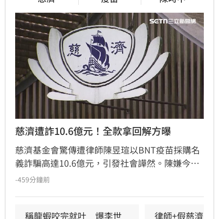
慈濟遭詐10.6億元！全款拿回解方曝
慈濟基金會驚傳遭律師陳昱瑄以BNT疫苗採購名
義詐騙高達10.6億元，引發社會譁然。陳嫌今年
5月已遭羈押，但慈濟直到起訴曝光才發表聲
-459分鐘前
明，表示待法院判決有罪後，將依法請求發還犯
罪所得並保留民事求償權。此舉遭外界質疑慈濟
內部審核機制疏漏，更有法界人士認為聲明內容
稱龍蝦咬完就吐　爆李世
律師+假慈濟青年