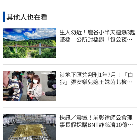
其他人也在看
生人勿近！鹿谷小半天連爆3起
墜橋 公所封橋辦「包公夜
審」替亡魂伸冤
涉地下匯兌判刑1年7月！「白
狼」張安樂兒媳王姝茵北檢報
到、今發監執行
快訊／震撼！前彰律師公會理
事長假採購BNT詐慈濟10億、
洗錢囤232kg黃金