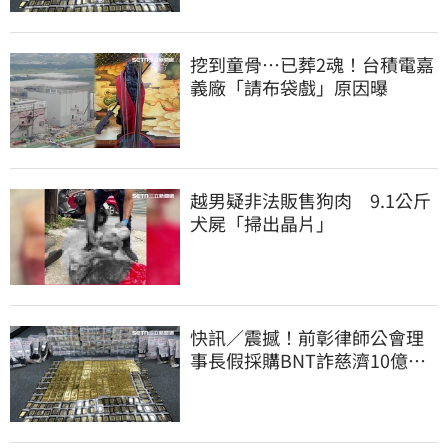
挖到童骨…已葬2魂！台積電嘉
義廠「請布袋戲」原因曝
越男疑非法販售狗肉 9.1公斤
犬屍「掃出晶片」
快訊／震撼！前彰律師公會理
事長假採購BNT詐慈濟10億、
洗錢囤232kg黃金