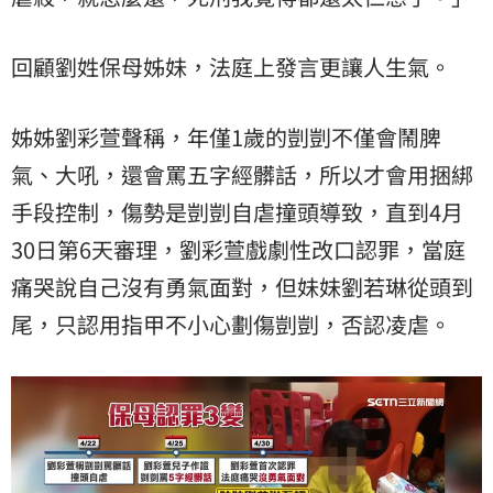
回顧劉姓保母姊妹，法庭上發言更讓人生氣。
姊姊劉彩萱聲稱，年僅1歲的剴剴不僅會鬧脾
氣、大吼，還會罵五字經髒話，所以才會用捆綁
手段控制，傷勢是剴剴自虐撞頭導致，直到4月
30日第6天審理，劉彩萱戲劇性改口認罪，當庭
痛哭說自己沒有勇氣面對，但妹妹劉若琳從頭到
尾，只認用指甲不小心劃傷剴剴，否認凌虐。