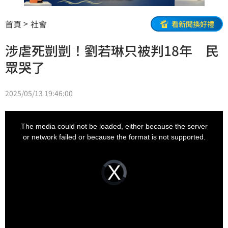
首頁
社會
看新聞換好禮
涉虐死剴剴！劉若琳只被判18年 民
眾哭了
2025/05/13 19:46:00
This
is
a
The media could not be loaded, either because the server
modal
window.
or network failed or because the format is not supported.
Video
Player
is
loading.