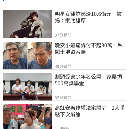
明星女律詐慈濟10.6億元！被
揭：家底雄厚
37分鐘前
晚安小雞痛訴付不起30萬！私
闖土地遭索賠
39分鐘前
割頸受害少年名公開！家屬捐
500萬獎學金
52分鐘前
高虹安著作權法案開庭　2大爭
點下次辯論
1小時前