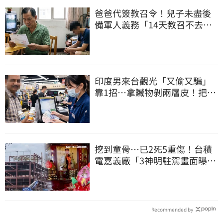
爸爸代簽教召令！兒子未盡後
備軍人義務「14天教召不去」
換3個月刑期
印度男來台觀光「又偷又騙」
靠1招…拿贓物剝兩層皮！把全
聯當提款機
挖到童骨…已2死5重傷！台積
電嘉義廠「3神明駐駕畫面曝
光」
Recommended by