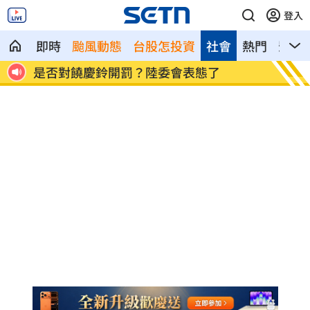
登入
即時
颱風動態
台股怎投資
社會
熱門
影音
Mina遭網暴離世！曾並肩追星路人淚憶暖
范曉萱
舉