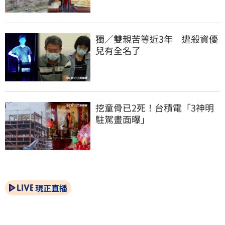
獨／雙親苦等近3年　遭殺資優
兒有全名了
挖童骨已2死！台積電「3神明
駐駕畫面曝」
現正直播