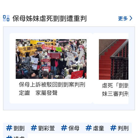
保母姊妹虐死剴剴遭重判
更多
保母上訴被駁回剴剴案判刑
虐死「剴剴」
定讞　家屬發聲
妹三審判刑定
剴剴
劉彩萱
保母
虐童
判刑