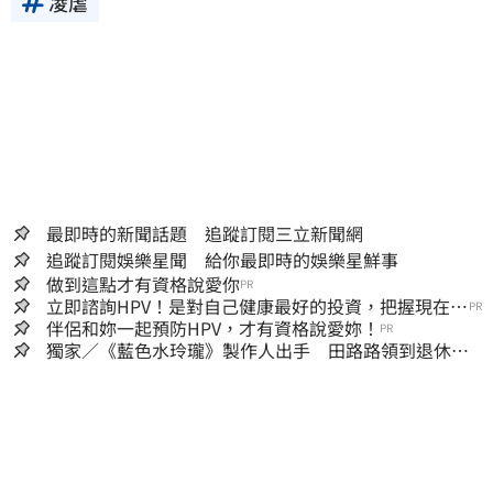
凌虐
最即時的新聞話題 追蹤訂閱三立新聞網
追蹤訂閱娛樂星聞 給你最即時的娛樂星鮮事
做到這點才有資格說愛你
PR
立即諮詢HPV！是對自己健康最好的投資，把握現在不
PR
嫌晚！
伴侶和妳一起預防HPV，才有資格說愛妳！
PR
獨家／《藍色水玲瓏》製作人出手 田路路領到退休
金！隱忍6年吐內幕