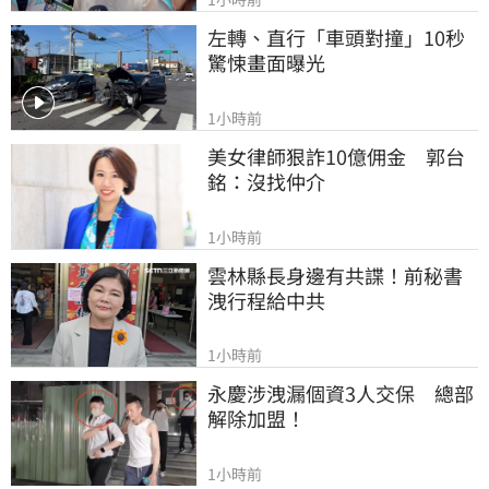
左轉、直行「車頭對撞」10秒
驚悚畫面曝光
1小時前
美女律師狠詐10億佣金　郭台
銘：沒找仲介
1小時前
雲林縣長身邊有共諜！前秘書
洩行程給中共
1小時前
永慶涉洩漏個資3人交保　總部
解除加盟！
1小時前