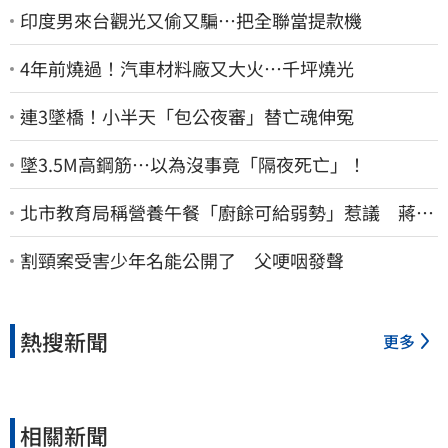
印度男來台觀光又偷又騙…把全聯當提款機
4年前燒過！汽車材料廠又大火…千坪燒光
連3墜橋！小半天「包公夜審」替亡魂伸冤
墜3.5M高鋼筋…以為沒事竟「隔夜死亡」！
北市教育局稱營養午餐「廚餘可給弱勢」惹議 蔣萬
安急喊：不會這樣做
割頸案受害少年名能公開了 父哽咽發聲
熱搜新聞
更多
相關新聞