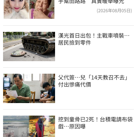
手幫田路路 真實暖舉曝光
(2026年08月05日)
漢光首日出包！主戰車噴裝…
居民撿到零件
父代簽…兒「14天教召不去」
付出慘痛代價
挖到童骨已2死！台積電請布袋
戲…原因曝