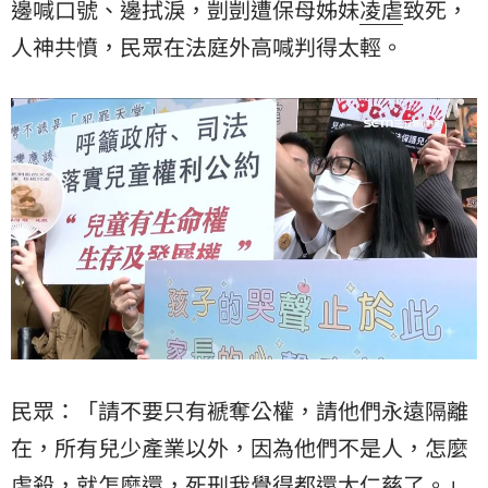
邊喊口號、邊拭淚，剴剴遭保母姊妹
凌虐
致死，
人神共憤，民眾在法庭外高喊判得太輕。
民眾：「請不要只有褫奪公權，請他們永遠隔離
在，所有兒少產業以外，因為他們不是人，怎麼
虐殺，就怎麼還，死刑我覺得都還太仁慈了。」