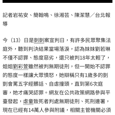
記者岩祐安、簡翰鳴、徐湘芸、陳潔慧／台北報
導
今（13）日是
剴剴
案宣判日，有許多民眾聚集法
庭外，聽到判決結果當場落淚，認為妹妹劉若琳
不僅不認罪、態度惡劣，還只被判18年太輕了，
姐姐
劉彩萱
雖然被判無期徒刑，但一開始不認罪
的態度一樣讓大眾憤怒，她辯稱只有1歲多的剴
剴會罵五字經髒話、自虐撞頭，直到第6次庭
審，她才痛哭認罪。網友在公共政策網路參與平
臺發起，
虐童
致死者判處無期徒刑、死刑連署，
現在已經有14萬人參與附議，相關主管機關必須