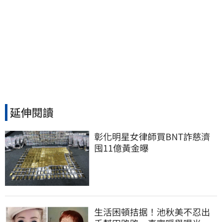
延伸閱讀
彰化明星女律師買BNT詐慈濟 
囤11億黃金曝
生活困頓拮据！池秋美不忍出