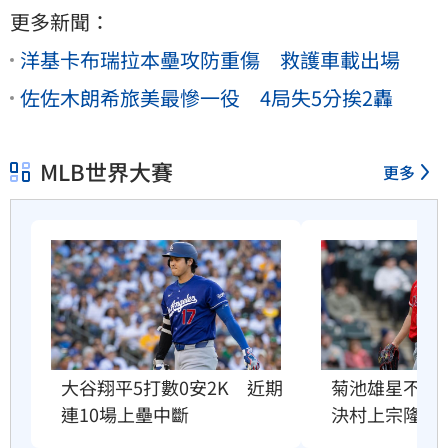
更多新聞：
洋基卡布瑞拉本壘攻防重傷 救護車載出場
佐佐木朗希旅美最慘一役 4局失5分挨2轟
MLB世界大賽
更多
大谷翔平5打數0安2K　近期
菊池雄星不適
連10場上壘中斷
決村上宗隆1