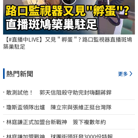
【#直播中LIVE】又見＂孵蛋＂? 路口監視器直播斑鳩
築巢駐足
熱門新聞
更多
敢測試他！ 郭天信阻殺守助完封嗨翻蔣銲
瓊斯盃領隊出爐 陳立宗與張維正挺台灣隊
林庭謙正式加盟台新戰神 簽下複數年約
林庭謙加盟戰神 球團街頭狂發3000份特報