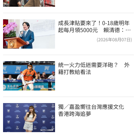
成長津貼要來了！0-18歲明年
起每月領5000元 賴清德：此
時不生更待何時
(2026年08月07日)
統一火力低迷需要洋砲？　外
籍打教給看法
獨／嘉盈嚮往台灣應援文化　
香港跨海追夢