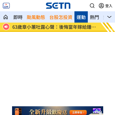
登入
即時
颱風動態
台股怎投資
運動
熱門
影音
查槓
63歲章小蕙吐露心聲：後悔當年嫁給鍾鎮
白海豚
濤
緩