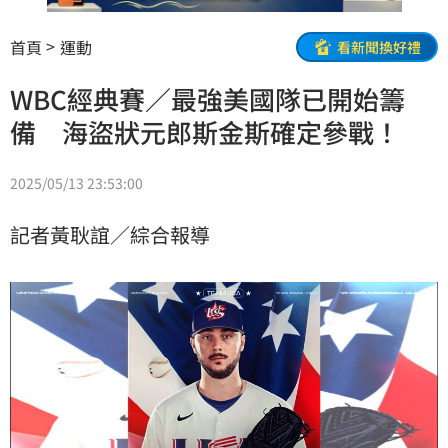
首頁
運動
看新聞換好禮
WBC經典賽／最強美國隊已開始籌
備 海盜狀元郎斯金斯確定參戰！
2025/05/13 23:53:00
記者黃耿誼／綜合報導