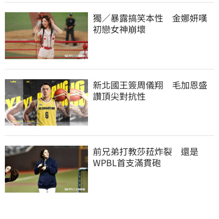
獨／暴露搞笑本性　金娜妍嘆
初戀女神崩壞
新北國王簽周儀翔　毛加恩盛
讚頂尖對抗性
前兄弟打教莎菈炸裂　還是
WPBL首支滿貫砲