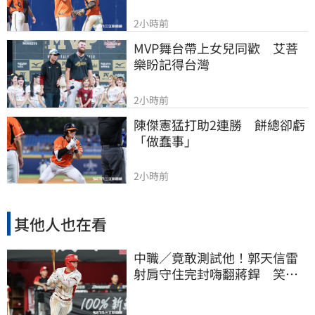
2小時前
MVP舞台帶上女兒同歡　艾菩
樂盼記得台灣
2小時前
陳傑憲猛打助2連勝　餅總卻虧
「做蠢事」
2小時前
其他人也在看
中職／竟敢測試他！郭天信雷
射肩守住完封嗨翻蔣銲 笑談
和鋼龍爭三振王