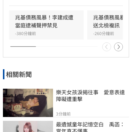
佑任。調查指出，李建成涉嫌將2020年發行公司
債籌得的18億元資金中，挪用約7億元作為個人
私用及支付前妻開銷，涉犯侵占與背信罪，檢方
兆基債務風暴！李建成遭
兆基債務風暴！
複訊後將其當庭逮捕並聲押禁見。林佑任則以
當庭逮補聲押禁見
送北檢複訊
200萬元交保。此外，宏碁集團因發現兆基內部
-380分鐘前
-260分鐘前
管理缺失，宣布法人代表李文詳辭去兆基董事長
職務。
相關新聞
樂天女孩淚揭往事　愛意表達
障礙遭重擊
3分鐘前
最遺憾童年記憶空白　禹菡：
當年真不懂事