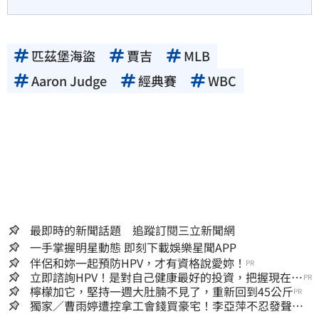
匹茲堡海盜
賈吉
MLB
Aaron Judge
經典賽
WBC
最即時的新聞話題 追蹤訂閱三立新聞網
一手掌握明星動態 即刻下載娛樂星聞APP
伴侶和妳一起預防HPV，才有資格說愛妳！
PR
立即諮詢HPV！是對自己健康最好的投資，把握現在不
PR
嫌晚！
檸檬加它，堅持一週大肚腩不見了，重新回到45公斤
PR
獨家／曹雨婷遭控拿工會錢買豪宅！李亞萍不忍發聲：