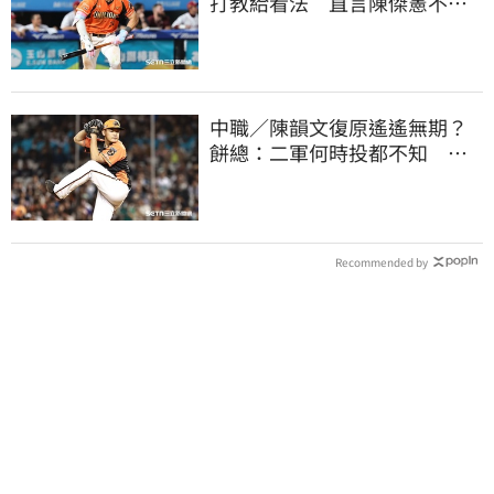
打教給看法 直言陳傑憲不能
天天4安扛全隊
中職／陳韻文復原遙遙無期？
餅總：二軍何時投都不知 蘇
智傑歸隊也生變
Recommended by