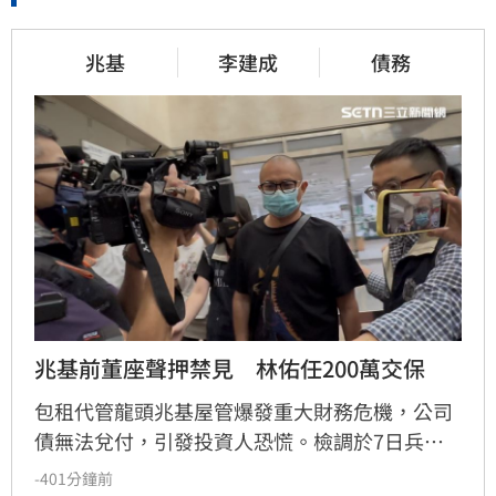
兆基
李建成
債務
兆基前董座聲押禁見　林佑任200萬交保
包租代管龍頭兆基屋管爆發重大財務危機，公司
債無法兌付，引發投資人恐慌。檢調於7日兵分
多路搜索，約談前董事長李建成及共同創辦人林
-401分鐘前