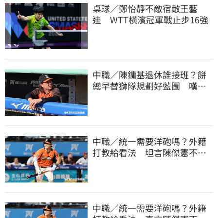
桌球／鄭怡靜不敵宿敵王藝
迪 WTT橫濱冠軍戰止步16強
中職／陳鏞基退休誰接班？餅
總早替獅隊規劃好藍圖 嘆新
生代安定感不足
中職／統一需要洋砲嗎？外籍
打教給看法 坦言陳傑憲不能
天天4安扛全隊
中職／統一需要洋砲嗎？外籍