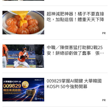
超神減肥神器！橘子不要直接
吃，加點這個！體重天天下降
PR
中職／陳傑憲猛打助獅2戰25
安！餅總卻虧做了蠢事 張翔
短打傷退不樂觀
009829掌握AI關鍵 大華韓國
KOSPI 50今強勢開募
PR