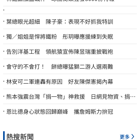
葉總眼光超細 陳子豪：表現不好抓我特訓
獨／姐姐是悍將鐵粉 彤玥曝應援練到失眠
告別洋基工程 領航猿宣佈陳昱瑞重披戰袍
會守的不會打！ 餅總曝猛獅二游人選兩難
林安可二軍連轟有原因 好友陳傑憲揭內幕
熊本強震台灣「捐一物」神救援 日網見物資、捐款
喊：給台灣統治算了
恩比德身心狀態回歸巔峰 攜詹姆斯力拚冠
熱搜新聞
更多