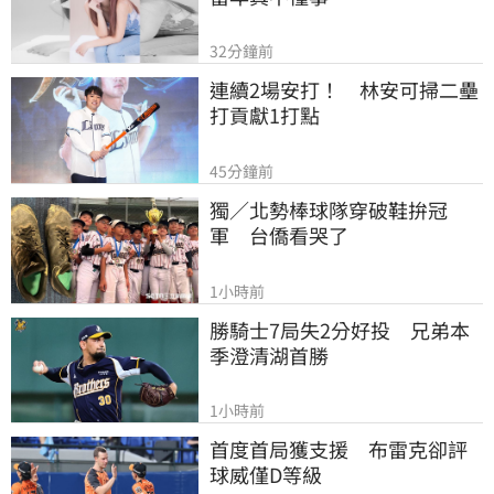
32分鐘前
連續2場安打！　林安可掃二壘
打貢獻1打點
45分鐘前
獨／北勢棒球隊穿破鞋拚冠
軍　台僑看哭了
1小時前
勝騎士7局失2分好投　兄弟本
季澄清湖首勝
1小時前
首度首局獲支援　布雷克卻評
球威僅D等級