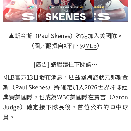
▲斯金斯（Paul Skenes）確定加入美國隊。
（圖／翻攝自X平台 @
MLB
）
[廣告] 請繼續往下閱讀…
MLB官方13日發布消息，
匹茲堡海盜
狀元郎斯金
斯（Paul Skenes）將確定加入2026世界棒球
經
典賽
美國隊，也成為
WBC
美國隊在
賈吉
（Aaron
Judge）確定接下隊長後，首位公布的陣中球
員。