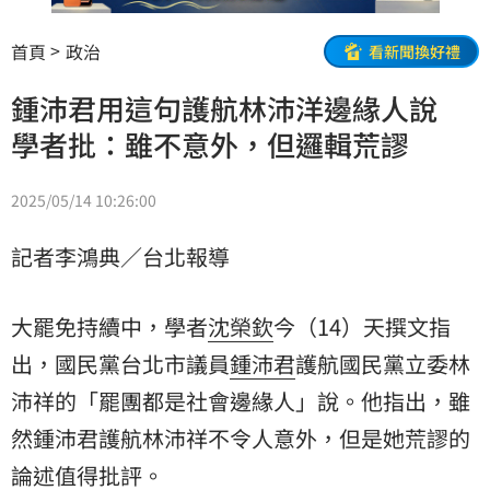
首頁
政治
看新聞換好禮
鍾沛君用這句護航林沛洋邊緣人說
學者批：雖不意外，但邏輯荒謬
2025/05/14 10:26:00
記者李鴻典／台北報導
大罷免持續中，學者
沈榮欽
今（14）天撰文指
出，國民黨台北市議員
鍾沛君
護航國民黨立委
林
沛祥
的「罷團都是社會邊緣人」說。他指出，雖
然鍾沛君護航林沛祥不令人意外，但是她荒謬的
論述值得批評。