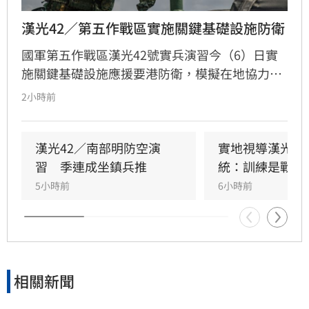
漢光42／第五作戰區實施關鍵基礎設施防衛
國軍第五作戰區漢光42號實兵演習今（6）日實
施關鍵基礎設施應援要港防衛，模擬在地協力者
襲擾港區重要設施，由港務警察先期應處，並依
2小時前
機制向第五作戰區請求應援，戰備部隊迅速投入
應援，驗證軍警消及海巡協同重要目標防護能
力。
漢光42／南部明防空演
實地視導漢光演
習　季連成坐鎮兵推
統：訓練是戰力
5小時前
6小時前
相關新聞