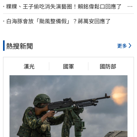
粿粿、王子偷吃消失演藝圈！賴銘偉鬆口回應了 兩
人最新近況曝光
白海豚會放「颱風整備假」？蔣萬安回應了
熱搜新聞
更多
漢光
國軍
國防部