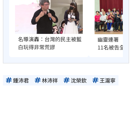
名導演轟：台灣的民主被藍
幽靈連署　國
白玩得非常荒謬
11名被告全緩
鍾沛君
林沛祥
沈榮欽
王滬寧