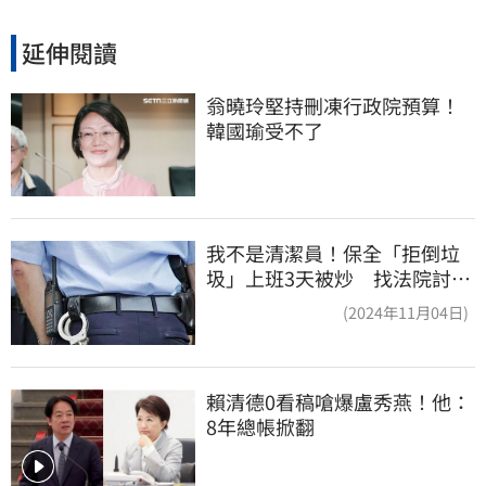
延伸閱讀
翁曉玲堅持刪凍行政院預算！
韓國瑜受不了
我不是清潔員！保全「拒倒垃
圾」上班3天被炒 找法院討公
道結果出爐
(2024年11月04日)
賴清德0看稿嗆爆盧秀燕！他：
8年總帳掀翻