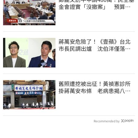
金會證實「沒撤案」 預算被
砍960萬
蔣萬安危險了！《壹蘋》台北
市長民調出爐 沈伯洋僅落後
5%
舊照遭挖被出征！黃禎憲診所
掛蔣萬安布條 老病患揭八仙
塵爆暖舉聲援
Recommended by