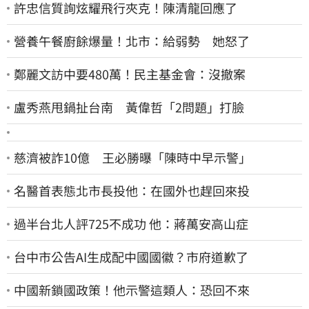
許忠信質詢炫耀飛行夾克！陳清龍回應了
營養午餐廚餘爆量！北市：給弱勢 她怒了
鄭麗文訪中要480萬！民主基金會：沒撤案
盧秀燕甩鍋扯台南 黃偉哲「2問題」打臉
慈濟被詐10億 王必勝曝「陳時中早示警」
名醫首表態北市長投他：在國外也趕回來投
過半台北人評725不成功 他：蔣萬安高山症
台中市公告AI生成配中國國徽？市府道歉了
中國新鎖國政策！他示警這類人：恐回不來