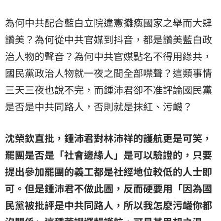
為何中共配合藍白立院違憲攤瘓國家之舉而大肆
讚美？為何從中共官媒到抖音，都是讚美藍白政
治人物的聲音？為何中共官媒點名不得用綠共，
國民黨政治人物就一夜之間全部噤聲？這類事情
三天三夜也說不完，而鍾沛君卻不准評論國民黨
是否是中共同路人，否則就是抹紅、污衊？
沈榮欽直批，鍾沛君對林沛祥的護航更是可笑，
罷團是否是「社會邊緣人」是可以驗證的，只要
提出參加罷團的義工都是社經地位較低的人士即
可。但是鍾沛君不做此圖，反而硬要用「因為國
民黨被批評是中共同路人，所以我怎麼污衊你都