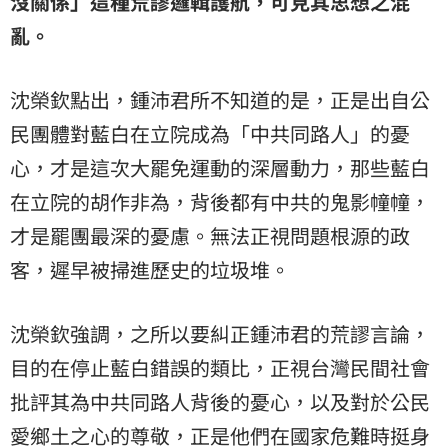
沒關係」這種荒謬邏輯護航，可見其思想之混
亂。
沈榮欽點出，鍾沛君所不知道的是，正是出自公
民團體對藍白在立院成為「中共同路人」的憂
心，才是這次大罷免運動的深層動力，那些藍白
在立院的胡作非為，背後都有中共的鬼影幢幢，
才是罷團最深的憂慮。無法正視問題根源的政
客，遲早被掃進歷史的垃圾堆。
沈榮欽強調，之所以要糾正鍾沛君的荒謬言論，
目的在停止藍白錯誤的類比，正視台灣民間社會
批評其為中共同路人背後的憂心，以及對於公民
愛鄉土之心的尊敬，正是他們在國家危難時挺身