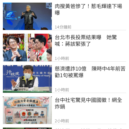
肉搜黃爸慘了！惹毛輝達下場
曝
14分鐘前
台北市長投票結果曝　她驚
喊：蔣該緊張了
1小時前
慈濟遭詐10億　陳時中4年前苦
勸1句被罵爆
1小時前
台中社宅驚見中國國徽！網全
炸鍋
2小時前