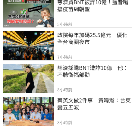
慈濟買BNT被詐10億！藍昔嗆
擋疫苗網朝聖
5小時前
政院每年加碼25.5億元　優化
全台商圈夜市
7小時前
慈濟採購BNT遭詐10億　他：
不聽衛福部勸
8小時前
蔡英文做2件事　黃暐瀚：台東
變五五波
8小時前