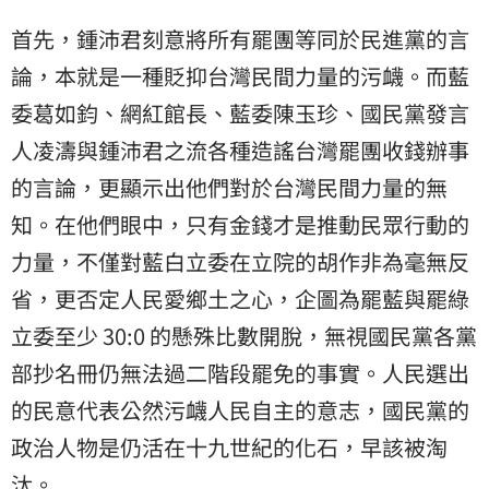
首先，鍾沛君刻意將所有罷團等同於民進黨的言
論，本就是一種貶抑台灣民間力量的污衊。而藍
委葛如鈞、網紅館長、藍委陳玉珍、國民黨發言
人凌濤與鍾沛君之流各種造謠台灣罷團收錢辦事
的言論，更顯示出他們對於台灣民間力量的無
知。在他們眼中，只有金錢才是推動民眾行動的
力量，不僅對藍白立委在立院的胡作非為毫無反
省，更否定人民愛鄉土之心，企圖為罷藍與罷綠
立委至少 30:0 的懸殊比數開脫，無視國民黨各黨
部抄名冊仍無法過二階段罷免的事實。人民選出
的民意代表公然污衊人民自主的意志，國民黨的
政治人物是仍活在十九世紀的化石，早該被淘
汰。