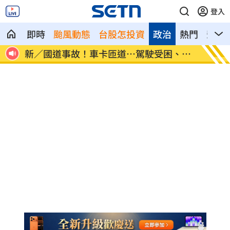
登入
即時
颱風動態
台股怎投資
政治
熱門
影音
、昏
7縣市大雨特報開轟 白海豚減慢、雨炸3
國道傳
天
醫