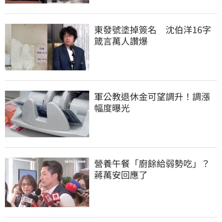
東發號塗掉簽名　沈伯洋16字
箴言萬人讚爆
軍公教退休金可望調升！調漲
幅度曝光
營養午餐「廚餘給弱勢吃」？
蔣萬安回應了