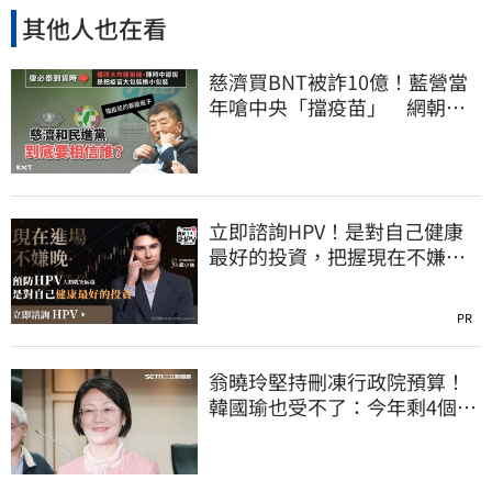
其他人也在看
慈濟買BNT被詐10億！藍營當
年嗆中央「擋疫苗」 網朝
聖：大型翻車現場
立即諮詢HPV！是對自己健康
最好的投資，把握現在不嫌
晚！
PR
翁曉玲堅持刪凍行政院預算！
韓國瑜也受不了：今年剩4個月
你思考一下