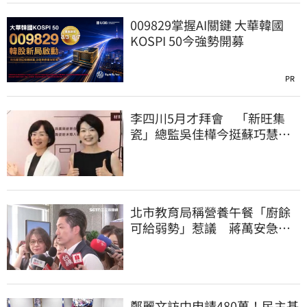
009829掌握AI關鍵 大華韓國
KOSPI 50今強勢開募
PR
李四川5月才拜會 「新旺集
瓷」總監吳佳樺今挺蘇巧慧：
人生中的超人
北市教育局稱營養午餐「廚餘
可給弱勢」惹議 蔣萬安急
喊：不會這樣做
鄭麗文訪中申請480萬！民主基