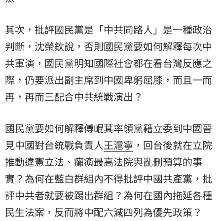
其次，批評國民黨是「中共同路人」是一種政治
判斷，沈榮欽說，否則國民黨要如何解釋每次中
共軍演，國民黨明知國際社會都在看台灣反應之
際，仍要派出副主席到中國卑躬屈膝，而且一而
再，再而三配合中共統戰演出？
國民黨要如何解釋傅崐萁率領黨籍立委到中國晉
見中國對台統戰負責人
王滬寧
，回台後就在立院
推動違憲立法、癱瘓最高法院與亂刪預算的事
實？為何在藍白群組內不得批評中國共產黨，批
評中共者就要被踢出群組？為何在國內拖延各種
民生法案，反而將中配六減四列為優先政策？