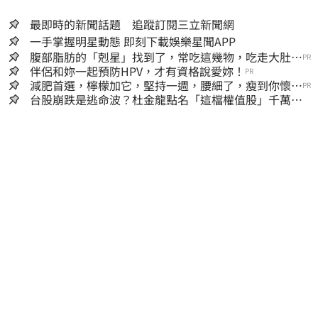
最即時的新聞話題 追蹤訂閱三立新聞網
一手掌握明星動態 即刻下載娛樂星聞APP
腹部脂肪的「剋星」找到了，常吃這幾物，吃走大肚
PR
囊，瘦出小蠻腰
伴侶和妳一起預防HPV，才有資格說愛妳！
PR
減肥首選，檸檬加它，堅持一週，腰細了，瘦到你懷疑
PR
人生
台股崩跌是逃命波？杜金龍點名「這檔權值股」千萬別
長抱