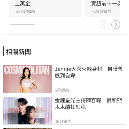
（2834）最慘，被提了2萬多張。
上萬金
賣超前十一次看
-334分鐘前
-323分鐘前
相關新聞
Jennie大秀火辣身材　自曝曾
感到自卑
6分鐘前
金鐘星光主持陣容曝　夏和熙
木木續扛紅毯
36分鐘前