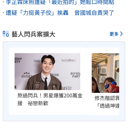
李芷霖床照遭疑「最近拍的」她鬆口時間點
遭疑「力挺黃子佼」挨轟 曾國城自責哭了
藝人閃兵案擴大
更多
熬過閃兵！男星爆獲200萬金
修杰楷認罪求
援　祕戀新歡
「透過坤達」