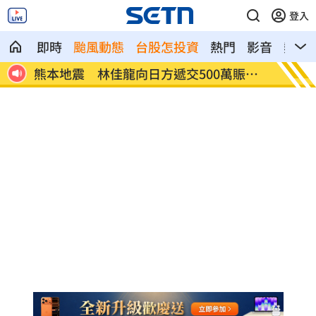
登入
即時
颱風動態
台股怎投資
熱門
影音
熱搜
賑災
新北小小學童消防夏令營 讓學童擬真體
白海豚
驗
動