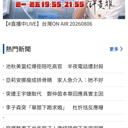
【#直播中LIVE】台灣ON AIR 20260806
熱門新聞
更多
池秋美當紅爆拒陪吃高官 半夜電話遭封殺
亞莉安娜瘦成排骨精 家人急介入：她不好
突遭王宇婕取代 鄭仲茵本尊回應真實主因
李子森突「單膝下跪求婚」 杜忻恬反應曝
寫運勢書下半年廢了！唐綺陽瘦下來原因曝