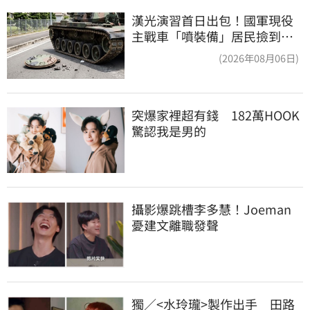
漢光演習首日出包！國軍現役
主戰車「噴裝備」居民撿到零
件…軍方說話了
(2026年08月06日)
突爆家裡超有錢　182萬HOOK
驚認我是男的
攝影爆跳槽李多慧！Joeman
憂建文離職發聲
獨／<水玲瓏>製作出手　田路