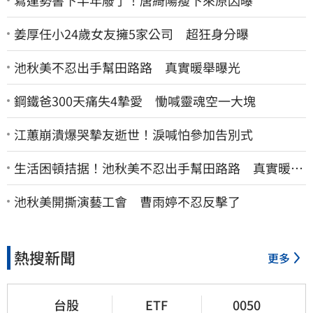
姜厚任小24歲女友擁5家公司 超狂身分曝
池秋美不忍出手幫田路路 真實暖舉曝光
鋼鐵爸300天痛失4摯愛 慟喊靈魂空一大塊
江蕙崩潰爆哭摯友逝世！淚喊怕參加告別式
生活困頓拮据！池秋美不忍出手幫田路路 真實暖舉
曝光
池秋美開撕演藝工會 曹雨婷不忍反擊了
熱搜新聞
更多
台股
ETF
0050