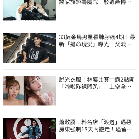
談家族短壽魔咒 駁遺產傳
聞：找到我捐一半
33歲金馬男星罹肺腺癌4期！最
新「搶命現況」曝光 父淚
崩：為何不是我
脫光衣服！林襄比賽中露2點開
「啦啦隊裸體趴」 上空全裸
被看光光
蕭敬騰日料名店「渡邉」遇惡
房東強制18天內搬走！逼留裝
潢：好聚好散