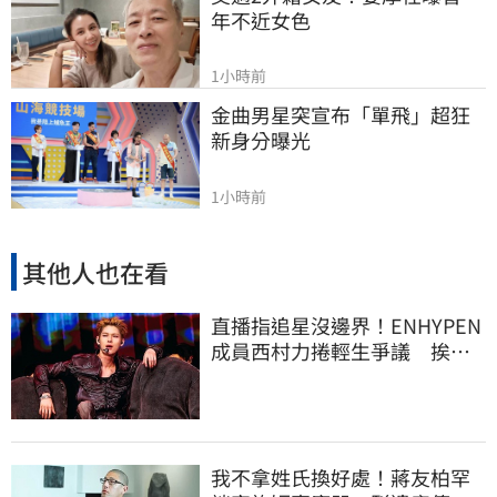
年不近女色
1小時前
金曲男星突宣布「單飛」超狂
新身分曝光
1小時前
其他人也在看
直播指追星沒邊界！ENHYPEN
成員西村力捲輕生爭議 挨
批：獨厚國外粉絲
我不拿姓氏換好處！蔣友柏罕