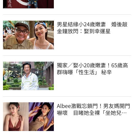
男星結緣小24歲嫩妻 婚後敲
金鐘放閃：娶到幸運星
獨家／娶小20歲嫩妻！65歲高
群嗨曝「性生活」 秘辛
Albee激戰忘鎖門！男友媽開門
嚇壞 目睹她全裸「坐她兒子
身上」