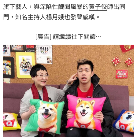
旗下藝人，與深陷性醜聞風暴的
黃子佼
師出同
門，知名主持人
楊月娥
也發聲感嘆。
[廣告] 請繼續往下閱讀…