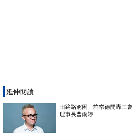
延伸閱讀
田路路窮困　許常德開轟工會
理事長曹雨婷