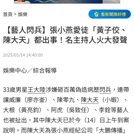
首頁
娛樂
看新聞換好禮
【藝人閃兵】張小燕愛徒「黃子佼、
陳大天」都出事！名主持人火大發聲
2025/05/14 14:40:00
娛樂中心／綜合報導
33歲男星
王大陸
涉嫌砸百萬偽造病歷
閃兵
，連帶
讓威廉（廖亦崟）、陳零九、
陳大天
（小蝦）、
大根（黃亮鈞）、阿虎（吳致任）、李銓等藝人
也被扯出，其中陳大天已於今（14）日上午到案
說明。而陳大天為
張小燕
經紀公司「大鵬傳播」