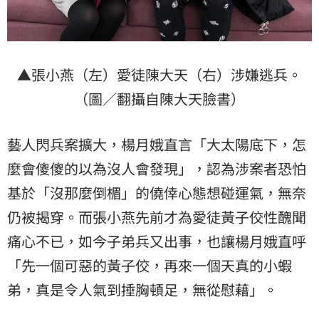
▲張小燕（左）愛徒陳大天（右）涉嫌逃兵。
（圖／翻攝自陳大天臉書）
藝人閃兵案擴大，楊月娥直言「大太陽底下，怎
麼會傻傻的以為沒人會發現」，認為涉案者恐怕
基於「沒那麼倒楣」的僥倖心態想碰運氣，無奈
仍被揭穿。而張小燕先前才為愛徒黃子佼性醜聞
痛心不已，如今子弟兵又出事，也讓楊月娥直呼
「先一個可惡的黃子佼，再來一個天真的小蝦
弟，真是令人氣到捶胸頓足，無從慰藉」。