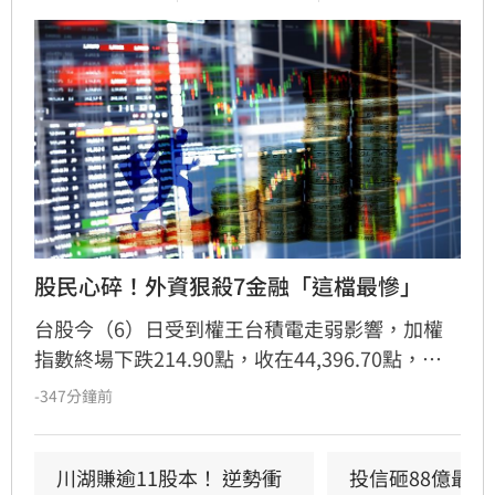
股民心碎！外資狠殺7金融「這檔最慘」
台股今（6）日受到權王台積電走弱影響，加權
指數終場下跌214.90點，收在44,396.70點，跌
幅0.48%。外資相較昨天狂買903億，今天買超
-347分鐘前
大幅縮水至20.2億元，力積電（6770）最受青
睞，獲加碼近3.9萬張。值得注意的是，外資今賣
超前十大個股中，多家金融股上榜，又以臺企銀
川湖賺逾11股本！ 逆勢衝
投信砸88億最愛