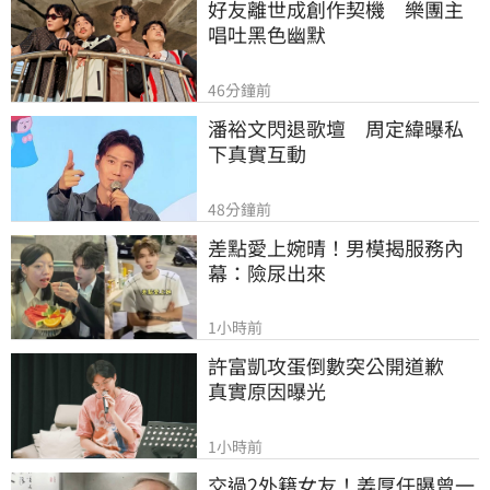
好友離世成創作契機　樂團主
唱吐黑色幽默
46分鐘前
潘裕文閃退歌壇　周定緯曝私
下真實互動
48分鐘前
差點愛上婉晴！男模揭服務內
幕：險尿出來
1小時前
許富凱攻蛋倒數突公開道歉　
真實原因曝光
1小時前
交過2外籍女友！姜厚任曝曾一