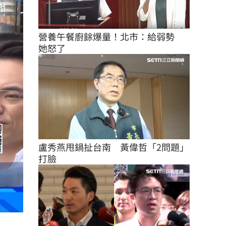
營養午餐廚餘爆量！北市：給弱勢　
她怒了
盧秀燕甩鍋扯台南　黃偉哲「2問題」
打臉