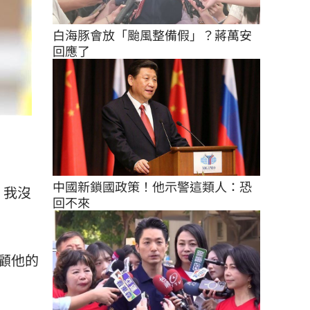
白海豚會放「颱風整備假」？蔣萬安
回應了
中國新鎖國政策！他示警這類人：恐
，我沒
回不來
顧他的