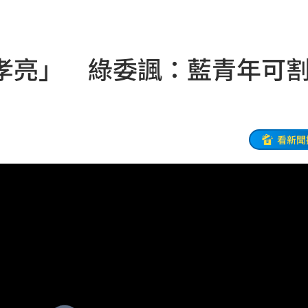
全
21:41
忍了
21:41
孝亮」 綠委諷：藍青年可
大師
21:32
爐！
21:26
:26
看新聞
了
21:21
門
21:18
避嫌
21:17
腺癌
21:13
照登台
21:10