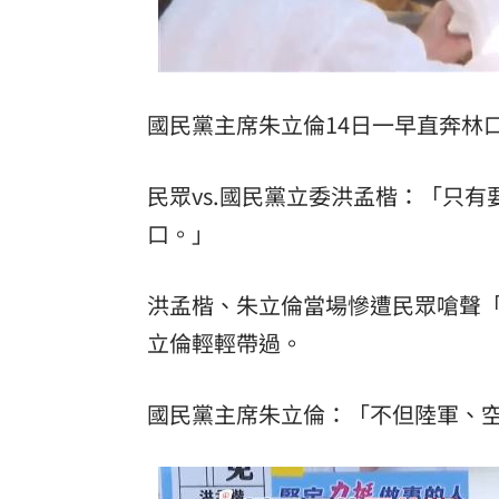
國民黨主席朱立倫14日一早直奔林
民眾vs.國民黨立委洪孟楷：「只
口。」
洪孟楷、朱立倫當場慘遭民眾嗆聲
立倫輕輕帶過。
國民黨主席朱立倫：「不但陸軍、