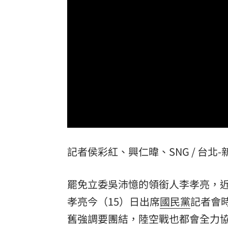
詐慈濟10億！律師驚揭陳時中『根本先
650萬冊神話崩!《週刊少年Jump》跌
贓款換黃金藏豪宅 律師勾宗教世家關
32歲女網購43億動漫周邊2000筆惡意棄
台灣彩券開獎直播中
20:31
Loaded
:
Unmute
LIVE三立+24小時直播
15:27
0%
記者侯彩紅、興仁暐、SNG / 台北
三立iNEWS新聞台線上直播
18:00
理想混蛋號召粉絲跨海追星吃美食！
18:
罷免立委吳沛憶的領銜人李孝亮，
孝亮今（15）日出席
國民黨
記者會
舊強調要團結，陸空戰也都會全力