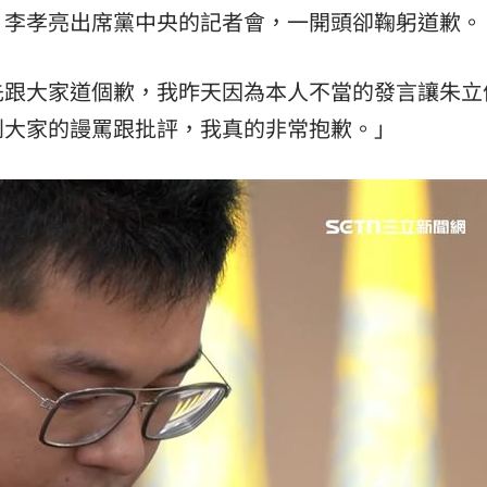
，李孝亮出席黨中央的記者會，一開頭卻鞠躬道歉。
先跟大家道個歉，我昨天因為本人不當的發言讓朱立
到大家的謾罵跟批評，我真的非常抱歉。」