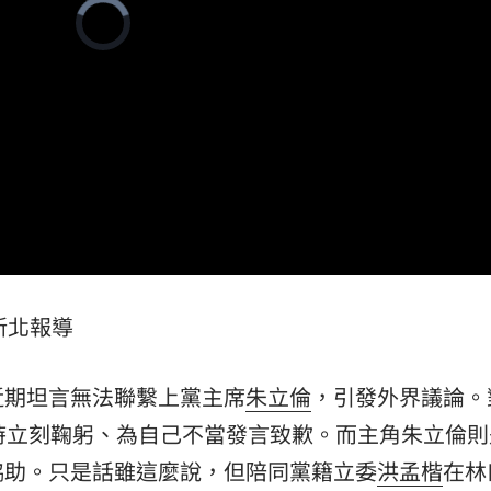
Video
知』
Player
21:10
is
loading.
破百萬
21:08
係曝
21:08
單
21:05
-新北報導
15
近期坦言無法聯繫上黨主席
朱立倫
，引發外界議論。
時立刻鞠躬、為自己不當發言致歉。而主角朱立倫則
協助。只是話雖這麼說，但陪同黨籍立委
洪孟楷
在林