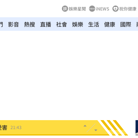
娛樂星聞
iNEWS
祝你健康
門
影音
熱搜
直播
社會
娛樂
生活
健康
國際
壓
21:49
好
21:49
態曝
21:48
21:44
受害
21:43
0點
21:42