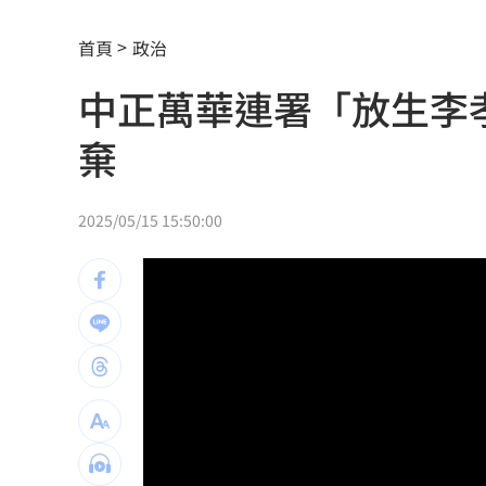
陳傑憲炸裂2分砲 統一狂掃13安痛宰味
首頁
政治
黃禎憲診所挺蔣舊照遭出征！老病患不
中正萬華連署「放生李
偷吃人妻挨告 小王反控她是時間管理
棄
公車毒駕出事故？欣欣客運全員尿檢出
知名YouTuber命喪喬治亞 死因曝光
21
2025/05/15 15:50:00
臉還要再動刀？王彩樺突爆：最後一次
中國製路由器資安漏洞！逾20設備藏後
IU社群發前男友 韓網替她抱不平：該
二手菸超毒！她陪夫看病 意外查出肺
NCC無委員唱獨立空城計 iPhone 18