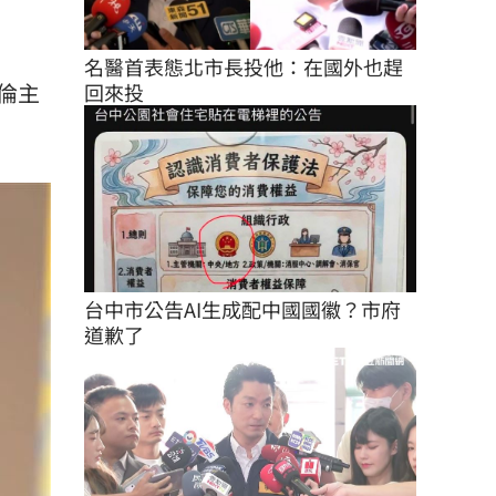
名醫首表態北市長投他：在國外也趕
倫主
回來投
台中市公告AI生成配中國國徽？市府
道歉了