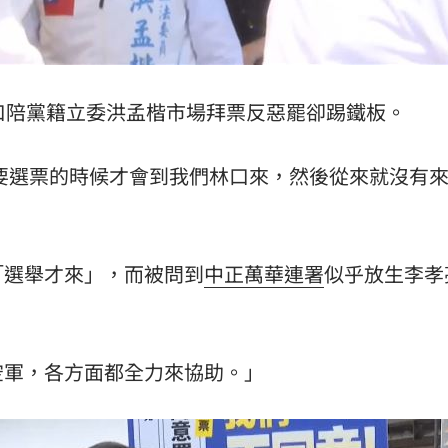
口陪黨籍立委洪孟楷市場拜票反惡罷卻踢鐵板。
有要選票的時候才會到我們林口來，然後從來就沒有
「選舉才來」，而被問到
中正萬華
連署
似乎放生李孝
空軍，各方面都全力來協助。」