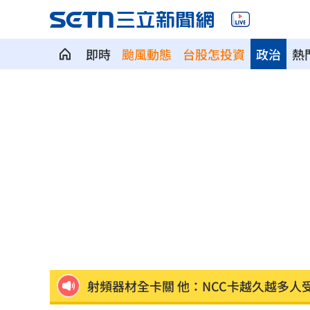
即時
颱風動態
台股怎投資
政治
熱
SpaceX9億股解禁潮來襲 估恐引爆賣
羅志祥戲份遭重砍 回應：有存在感就
王祖賢現蹤機場！踩4萬CHANEL真實狀
竹縣黑馬！鄭朝方「技能包」驚豔全網
射頻器材全卡關 他：NCC卡越久越多人
新／美股開盤費半下挫 台指期失守4400