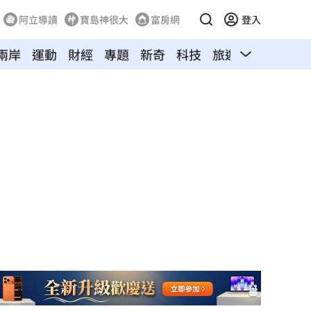
阿立導讀
寶島神很大
富房網
登入
兩岸
運動
財經
專題
新奇
科技
旅遊
汽車
寵物