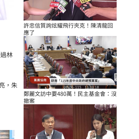
許忠信質詢炫耀飛行夾克！陳清龍回
應了
來過林
亮，朱
鄭麗文訪中要480萬！民主基金會：沒
撤案