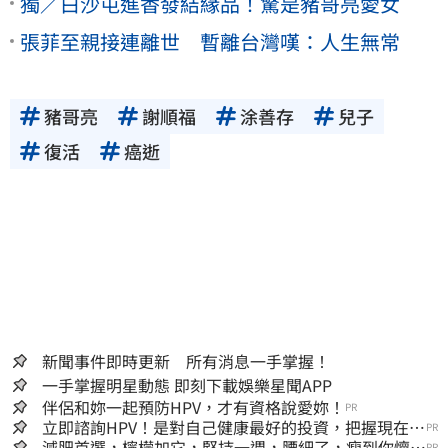
獨／白沙屯進香發結緣品！驚是豬哥亮愛女
張菲至親接連離世 暫離台灣嘆：人生無常
豬哥亮
謝順福
涂善存
兒子
復活
癌逝
新聞事件即時更新 所有消息一手掌握！
一手掌握明星動態 即刻下載娛樂星聞APP
伴侶和妳一起預防HPV，才有資格說愛妳！
PR
立即諮詢HPV！是對自己健康最好的投資，把握現在不
PR
嫌晚！
減肥首選，檸檬加它，堅持一週，腰細了，瘦到你懷疑
PR