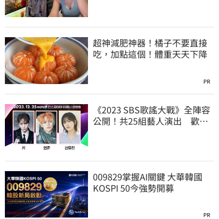
超神減肥神器！橘子不要直接
吃，加點這個！體重天天下降
PR
《2023 SBS歌謠大戰》全陣容
公開！共25組藝人演出 歡慶
聖誕節
009829掌握AI關鍵 大華韓國
KOSPI 50今強勢開募
PR