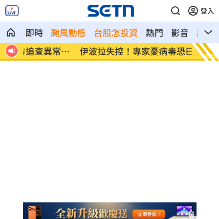
登入
即時
颱風動態
台股怎投資
熱門
影音
熱搜
常原
伊波拉失控！專家憂病毒恐已突變
飲料空
警