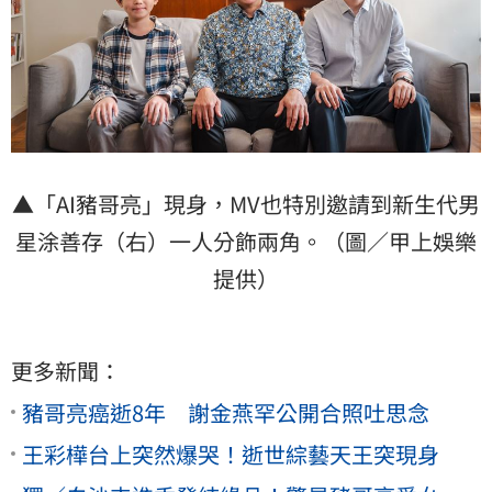
▲「AI豬哥亮」現身，MV也特別邀請到新生代男
星涂善存（右）一人分飾兩角。（圖／甲上娛樂
提供）
更多新聞：
豬哥亮癌逝8年 謝金燕罕公開合照吐思念
王彩樺台上突然爆哭！逝世綜藝天王突現身