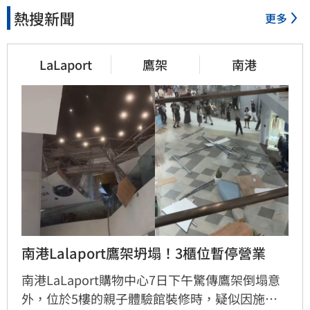
熱搜新聞
更多
LaLaport
鷹架
南港
南港Lalaport鷹架坍塌！3櫃位暫停營業
南港LaLaport購物中心7日下午驚傳鷹架倒塌意
外，位於5樓的親子體驗館裝修時，疑似因施工