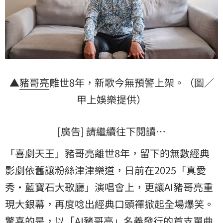
▲
豬哥亮
離世8年，新歌今無預警上架。（圖／
甲上娛樂提供）
[廣告] 請繼續往下閱讀…
「喜劇天王」豬哥亮離世8年，留下的無數經典
影劇依舊讓粉絲津津樂道，日前在2025「真愛
秀・藍寶石大歌廳」演唱會上，更讓AI豬哥亮重
現大銀幕，再度唸出經典口頭禪掀起全場爆笑。
驚喜的是，以「AI豬哥亮」名義發行的首支單曲