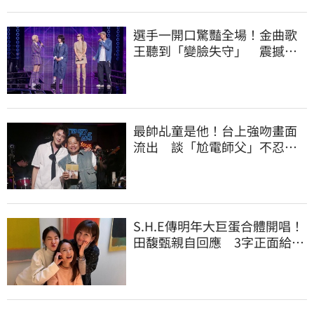
選手一開口驚豔全場！金曲歌
王聽到「變臉失守」 震撼畫
面全被拍
最帥乩童是他！台上強吻畫面
流出 談「尬電師父」不忍發
聲了
S.H.E傳明年大巨蛋合體開唱！
田馥甄親自回應 3字正面給答
案了