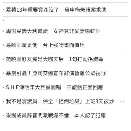
累積13年重要資產沒了 吳申梅急報案求助
周渝民義大利追愛 女神竟非愛妻喻虹淵
最帥乩童是他 台上強吻畫面流出
范曉萱好友竟是大咖天后 1句打動孫淑媚
暴瘦引憂！亞莉安娜宣布辭演暫離公眾視野
S.H.E傳明年大巨蛋開唱 田馥甄正面回應
我不是清潔員！保全「拒倒垃圾」上班3天被炒 找
法院討公道結果出爐
樂團成員錄音間激戰爆不倫 本人認了犯錯