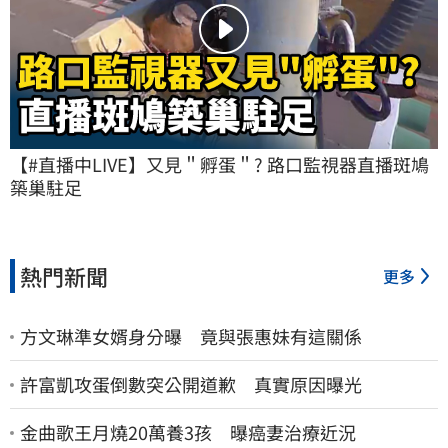
【#直播中LIVE】又見＂孵蛋＂? 路口監視器直播斑鳩
築巢駐足
熱門新聞
更多
方文琳準女婿身分曝 竟與張惠妹有這關係
許富凱攻蛋倒數突公開道歉 真實原因曝光
金曲歌王月燒20萬養3孩 曝癌妻治療近況