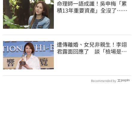
命理師一語成讖！吳申梅「累
積13年重要資產」全沒了…急
報案求助
遭傳離婚、女兒非親生！李翊
君露面回應了 談「檢場是否
驗DNA」反應曝
Recommended by