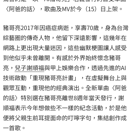
〈阿爸的話〉，歌曲及MV於今（15）日上架。
豬哥亮2017年因癌症病逝，享壽70歲，身為台灣
綜藝圈的傳奇人物，他留下深遠影響，這幾年在
網路上更出現大量迷因，這些幽默梗圖讓人感受
到他似乎未曾離開。有感於外界始終懷念豬哥
亮，
兒子
謝順福
與甲上娛樂合作，透過先進的AI
技術啟動「重現豬哥亮計畫」，在虛擬舞台上與
觀眾互動，重現他的經典演出。全新單曲〈阿爸
的話〉特別選在豬哥亮離世8週年當天發行，謝
順福表示今年想做些不一樣的紀念活動，於是他
便將父親生前耳提面命的叮嚀字句，集結創作成
一首歌。