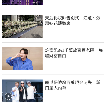
天后化妝師告別式　江蕙、張
惠妹花籃致哀
許富凱為1千萬放棄百老匯　嗨
喊財富自由
胡瓜保險箱百萬現金消失　鬆
口驚人內幕