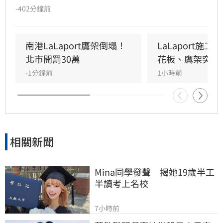
未固定妥當，導致鷹架與天花板崩落，現場粉塵
-402分鐘前
瀰漫引發顧客驚慌。一名65歲婦人不幸遭砸傷，
頭部紅腫送醫後意識清楚。受此影響，業者宣布
3樓部分櫃位暫停營業，其餘區域則維持正常運
南港LaLaport鷹架倒塌！
LaLaport施
作，目前相關單位正積極介入調查，以確保商場
北市開罰30萬
花板、鷹架突掉
消費安全。
-1分鐘前
1小時前
相關新聞
Mina同學發聲　揭她19歲半工
半讀考上名校
7小時前