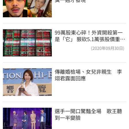
99萬股東心碎！外資開殺第一
是「它」 狠砍5.1萬張股價重挫
近5%
(2020年09月30日)
傳離婚檢場、女兒非親生　李
翊君露面回應
選手一開口驚豔全場　歌王聽
到一半變臉