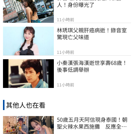
人！身份曝光了
11小時前
林琇琪父親肝癌病逝！錄音室
驚現亡父味道
11小時前
小秦漢張海漢逝世享壽68歲！
後事低調舉辦
11小時前
其他人也在看
50歲五月天阿信現身泰國！朝
聖火辣水果西施攤 反應全曝
光