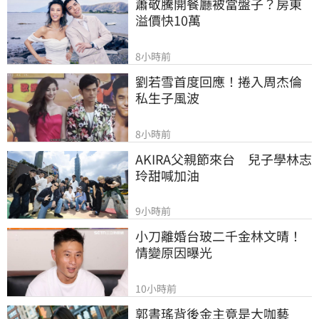
蕭敬騰開餐廳被當盤子？房東
溢價快10萬
8小時前
劉若雪首度回應！捲入周杰倫
私生子風波
8小時前
AKIRA父親節來台　兒子學林志
玲甜喊加油
9小時前
小刀離婚台玻二千金林文晴！
情變原因曝光
10小時前
郭書瑤背後金主竟是大咖藝