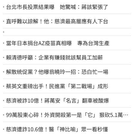
台北市長投票結果曝 她驚喊：蔣該緊張了
直呼難以諒解！他：慈濟最高層應有人下台
當年日本捐台AZ疫苗真相曝 專為台灣生產
賴清德呼籲：企業有賺錢就該幫員工加薪
解散統促黨？他曝翁曉玲一招：恐白忙一場
蔡英文重磅出手！民進黨「第二戰場」成形
慈濟被詐10億！蔣萬安「名言」翻車被酸爆
99萬股東心碎！外資開殺第一是「它」 狠砍5.1萬張
股價重挫近5%
慈濟遭詐10.6億！醫「神比喻」眾一看秒懂