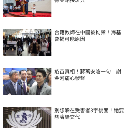
台籍教師在中國被拘禁！海基
會揭可能原因
疫苗真相！蔣萬安嗆一句　謝
金河痛心發聲
別想躲在受害者3字後面！她要
慈濟給交代