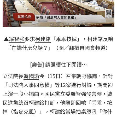
▲
羅智強
要求
柯建銘
「乖乖按掉」，柯建銘反嗆
「在講什麼鬼話？」（圖／翻攝自國會頻道）
[廣告] 請繼續往下閱讀…
立法院長
韓國瑜
今（15日）召集朝野協商，針對
「司法院人事同意權」等12案進行討論，期間卻
上演一段小插曲。國民黨立委羅智強發言時，遭
民進黨總召柯建銘打斷，他隨即回嗆「乖乖，按
掉（指
麥克風
）」，柯建銘當場拍桌怒吼「你什