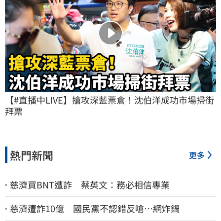
【#直播中LIVE】搶攻深藍票倉！沈伯洋成功市場掃街
拜票
熱門新聞
更多
慈濟買BNT遭詐 蔡英文：務必相信專業
慈濟遭詐10億 國民黨不認錯反嗆⋯網炸鍋