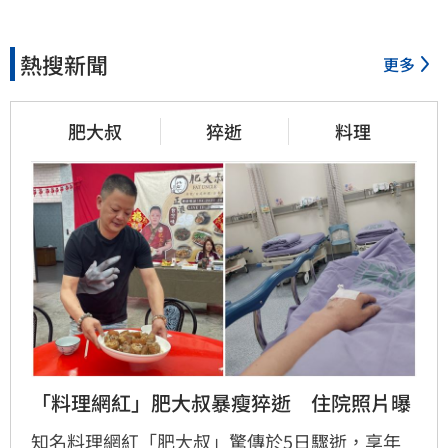
熱搜新聞
更多
肥大叔
猝逝
料理
「料理網紅」肥大叔暴瘦猝逝　住院照片曝
知名料理網紅「肥大叔」驚傳於5日驟逝，享年