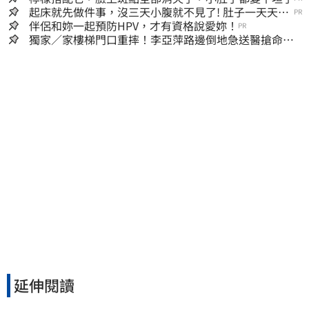
起床就先做件事，沒三天小腹就不見了! 肚子一天天變
PR
小！
伴侶和妳一起預防HPV，才有資格說愛妳！
PR
獨家／家樓梯門口重摔！李亞萍路邊倒地急送醫搶命
「最新傷況」曝
延伸閱讀