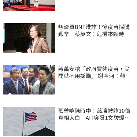
慈濟買BNT遭詐！憶疫苗採購
艱辛 蔡英文：危機來臨時務
必相信專業
蔣萬安嗆「政府買夠疫苗，民
間就不用採購」 謝金河：顛倒
黑白令人痛心
藍曾嗆陳時中！慈濟被詐10億
真相大白 AIT突發1文酸爆…
他笑：真的很會