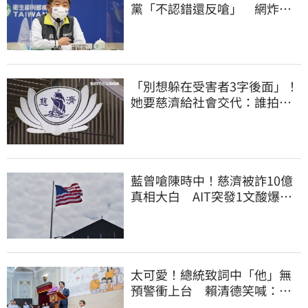
黨「不認錯還反嗆」 網炸
鍋：道歉很難？
「別想躲在受害者3字後面」！
她要慈濟給社會交代：誰拍板
付10.6億
藍曾嗆陳時中！慈濟被詐10億
真相大白 AIT突發1文酸爆…
他笑：真的很會
太可愛！總統致詞中「他」無
預警衝上台 賴清德笑喊：卸
任再交棒給你