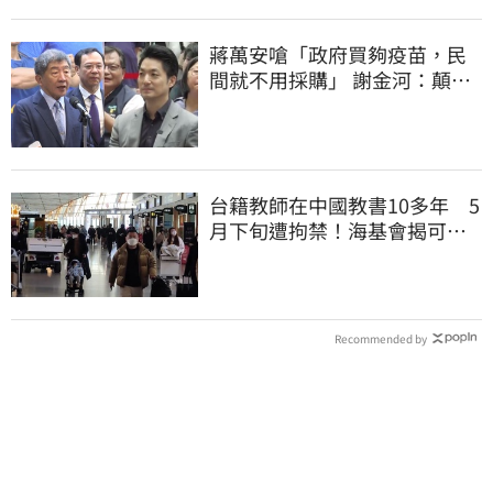
蔣萬安嗆「政府買夠疫苗，民
間就不用採購」 謝金河：顛倒
黑白令人痛心
台籍教師在中國教書10多年 5
月下旬遭拘禁！海基會揭可能
原因
Recommended by