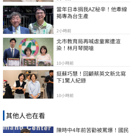
當年日本捐我AZ秘辛！他牽線
揭專為台生產
2小時前
北市教育局再喊虐童案遭渲
染！林月琴開嗆
10小時前
挺蘇巧慧！回顧蔡英文新北寫
下1驚人紀錄
10小時前
其他人也在看
陳時中4年前苦勸被罵爆！國民