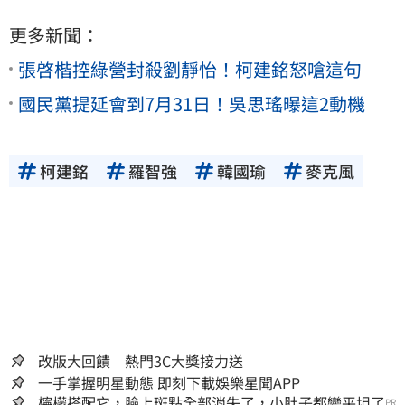
更多新聞：
張啓楷控綠營封殺劉靜怡！柯建銘怒嗆這句
國民黨提延會到7月31日！吳思瑤曝這2動機
柯建銘
羅智強
韓國瑜
麥克風
改版大回饋 熱門3C大獎接力送
一手掌握明星動態 即刻下載娛樂星聞APP
檸檬搭配它，臉上斑點全部消失了，小肚子都變平坦了
PR