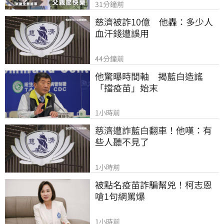
31分鐘前
慈濟被詐10億　他轟：多少人
血汗錢遭誤用
44分鐘前
他驚曝時間軸　揭藍白造謠
「擋疫苗」始末
1小時前
慈濟遭詐藍白翻車！他嘆：有
些人聽不見了
1小時前
被點名疫苗詐騙幫兇！柯志恩
嗆1句網罵爆
1小時前