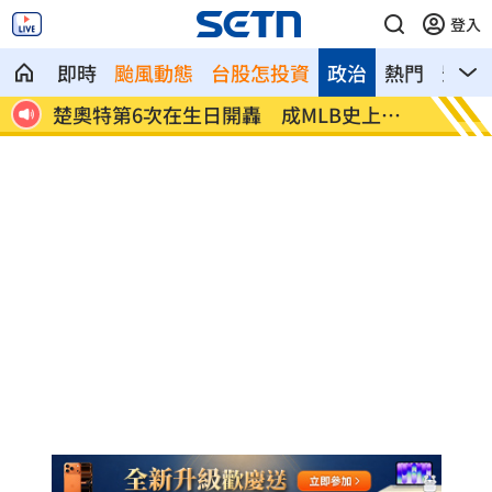
登入
即時
颱風動態
台股怎投資
政治
熱門
影音
第3
父親節少了爸爸 林逸欣哭揭他生前暖舉
漢光演