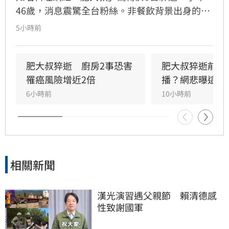
46歲，消息震驚全台粉絲。非餐飲背景出身的
他，憑藉親切教學與拚勁，將直播事業經營得有
5小時前
聲有色，創下年營收破億的輝煌佳績。然而粉絲
回顧其生前直播，發現他身形明顯消瘦、雙頰凹
陷，狀態顯得相當疲憊。肥大叔自2021年起頻傳
肥大叔猝逝　廚房2事恐害
肥大叔猝逝前為
健康警訊，雖曾於2022年住院開刀，但出院後仍
罹癌風險增近2倍
播？網悲曝這原
堅持返回工作崗位，直到最後一刻仍心繫直播。
6小時前
10小時前
對於肥大叔的確切死因，家屬目前尚未對外說
明。
相關新聞
漢光演習遇父親節　賴清德感
性致謝國軍