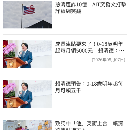
慈濟遭詐10億　AIT突發文打擊
詐騙網笑翻
成長津貼要來了！0-18歲明年
起每月領5000元 賴清德：此
時不生更待何時
(2026年08月07日)
賴清德預告：0-18歲明年起每
月可領五千
致詞中「他」突衝上台　賴清
德笑點接班人