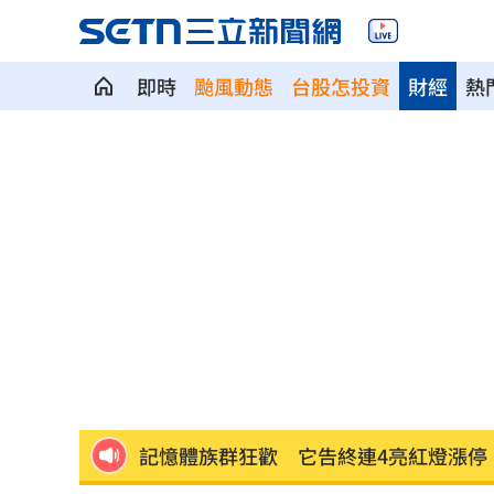
即時
颱風動態
台股怎投資
財經
熱
傅子純離世2個月 妻淚曝他「最後遺願
「央行總裁惱羞成怒」真相曝 阮慕驊
苗栗離奇命案！26歲男消失16天…死在
漢光42／跨區增援！契努克、黑鷹兵力
稱中聯未參與下架會議挨批 衛福部:無欺
記憶體族群狂歡 它告終連4亮紅燈漲停