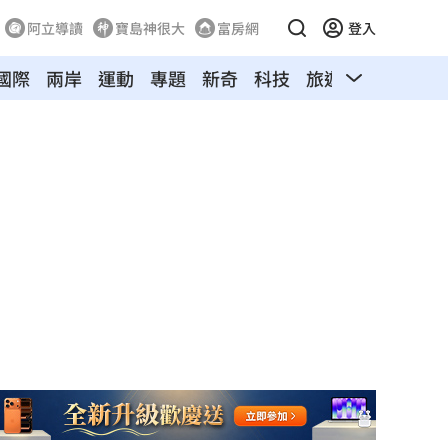
阿立導讀
寶島神很大
富房網
登入
國際
兩岸
運動
專題
新奇
科技
旅遊
汽車
寵物