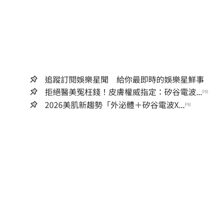
追蹤訂閱娛樂星聞 給你最即時的娛樂星鮮事
拒絕醫美冤枉錢！皮膚權威指定：矽谷電波...
PR
2026美肌新趨勢「外泌體＋矽谷電波X...
PR