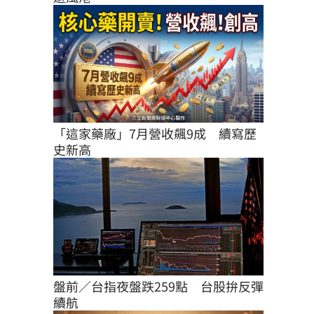
「這家藥廠」7月營收飆9成　續寫歷
史新高
盤前／台指夜盤跌259點　台股拚反彈
續航