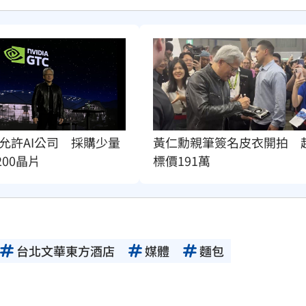
允許AI公司　採購少量
黃仁勳親筆簽名皮衣開拍　
200晶片
標價191萬
台北文華東方酒店
媒體
麵包