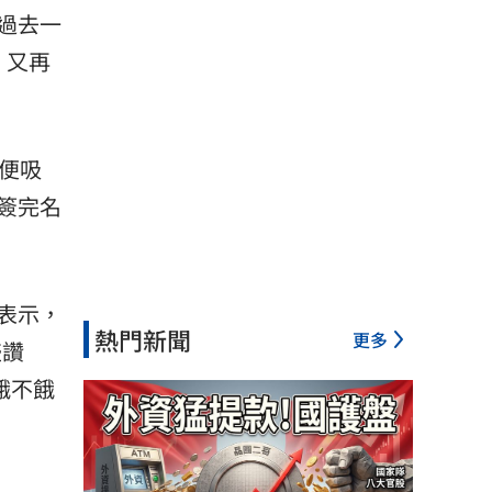
過去一
，又再
便吸
簽完名
表示，
熱門新聞
更多
盛讚
餓不餓