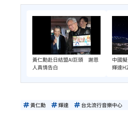
黃仁勳赴日結盟AI巨頭　謝恩
中國擬
人真情告白
輝達H
黃仁勳
輝達
台北流行音樂中心