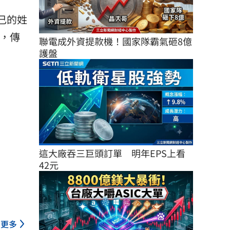
自己的姓
程，傳
聯電成外資提款機！國家隊霸氣砸8億
護盤
這大廠吞三巨頭訂單　明年EPS上看
42元
更多