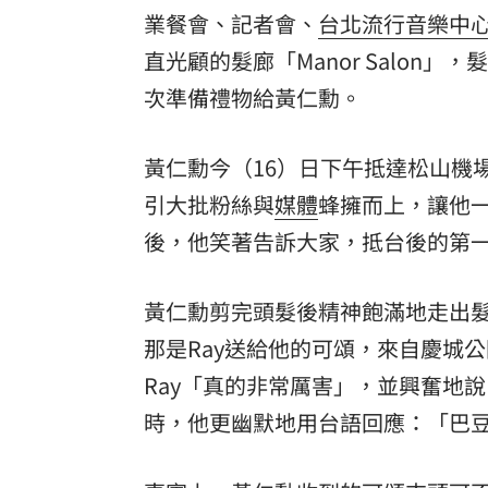
業餐會、記者會、
台北流行音樂中
罕病博士彭士齊 輪椅上的生命覺醒！
11
直光顧的髮廊「Manor Salon
酷澎「爸氣父親節」國際官方品牌齊聚
次準備禮物給黃仁勳。
黃仁勳今（16）日下午抵達松山機
引大批粉絲與
媒體
蜂擁而上，讓他
後，他笑著告訴大家，抵台後的第
黃仁勳剪完頭髮後精神飽滿地走出
那是Ray送給他的可頌，來自慶城
Ray「真的非常厲害」，並興奮地
時，他更幽默地用台語回應：「巴