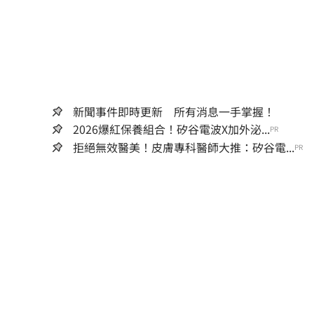
新聞事件即時更新 所有消息一手掌握！
2026爆紅保養組合！矽谷電波X加外泌...
PR
拒絕無效醫美！皮膚專科醫師大推：矽谷電...
PR