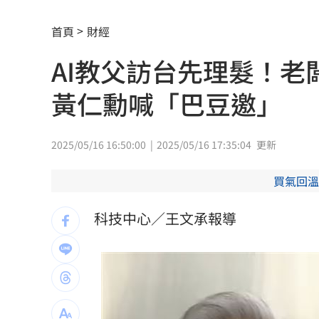
鋼鐵爸悲慟回憶300天！父母愛犬摯友過
首頁
財經
《玫瑰瞳鈴眼》隔27年突翻紅 老粉全
AI教父訪台先理髮！
長榮航12/1直飛印度德里 放眼商務與
黃仁勳喊「巴豆邀」
黃仁勳個資外洩 「黑夜奇俠」等12人
連戰二媳動怒點名財政部 開轟：不負
2025/05/16 16:50:00
2025/05/16 17:35:04
更新
比加工食品毒！它害人愈吃愈餓、生一
買氣回溫
原民抗議傅崐萁被架走 4小黨要求究責
科技中心／王文承報導
攝影爆跳槽李多慧！Joeman憂建文離
專家：「這裡」有機會單獨發白海豚陸
印度男來台觀光又偷又騙…把全聯當提