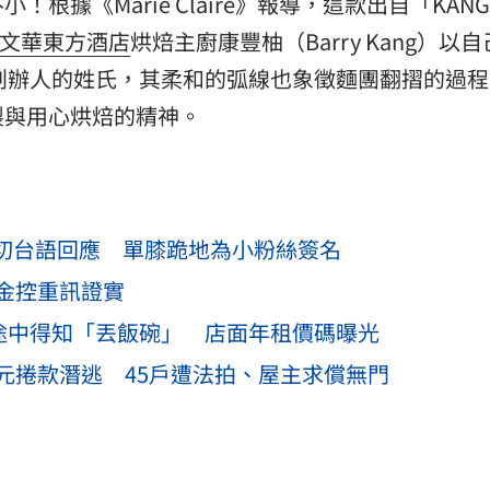
據《Marie Claire》報導，這款出自「KANG
文華東方酒店
烘焙主廚康豐柚（Barry Kang）以
代表創辦人的姓氏，其柔和的弧線也象徵麵團翻摺的過
製與用心烘焙的精神。
親切台語回應 單膝跪地為小粉絲簽名
金控重訊證實
班途中得知「丟飯碗」 店面年租價碼曝光
元捲款潛逃 45戶遭法拍、屋主求償無門