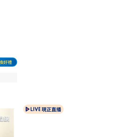
可頌
換好禮
現正直播