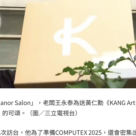
0％
11:04
買房
11:04
喜歡
11:02
擊
11:02
nor Salon」，老闆王永泰為送黃仁勳《KANG Arti
可能
12:00
ry》的可頌。（圖／三立電視台）
」
18:00
訪台，他為了準備COMPUTEX 2025，還會密集
意
13:00