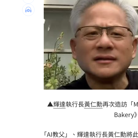
白海豚暴風侵襲率北北基破4成！1縣市6
來台搭北捷偷卡盜刷！港男撈百萬準備
東發號遭出征！蔣萬安：麵線油飯我都
傳陸客在港投保收益需繳稅 保險股衝
台灣彩券開獎直播中
20:31
LIVE三立+24小時直播
15:27
三立iNEWS新聞台線上直播
18:00
▲
輝達
執行長
黃仁勳
再次造訪「Ma
市場到酒場料理！可果美蕃茄醬創無限
Bake
父親節送會拉筋的按摩椅 爸爸「筋歡喜
「AI教父」、輝達執行長黃仁勳將此次
油品食安事件引關注 挑選保健食品要注