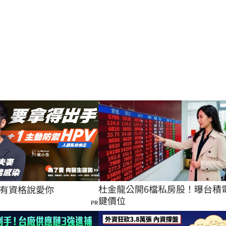
杜金龍公開6檔私房股！曝台積
有資格說愛你
鍵價位
PR