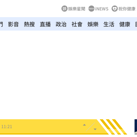
娛樂星聞
iNEWS
祝你健康
門
影音
熱搜
直播
政治
社會
娛樂
生活
健康
」
11:26
怒轟
11:26
田裡
11:23
投送
11:22
瞞
11:21
11:21