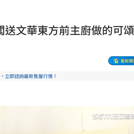
世
11:20
瘋了
11:19
老闆送文華東方前主廚做的
轉運
11:19
起訴
11:17
責任
11:15
看新聞
堆病
11:14
，立即諮詢最新售屋行情！
11:10
職發聲
11:08
警
11:08
款機
11:06