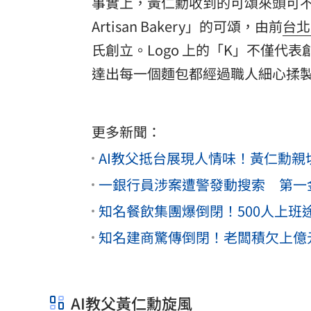
事實上，黃仁勳收到的可頌來頭可不小！根
Artisan Bakery」的可頌，由前
台北
氏創立。Logo 上的「K」不僅
達出每一個麵包都經過職人細心揉
更多新聞：
AI教父抵台展現人情味！黃仁勳
一銀行員涉案遭警發動搜索 第一
知名餐飲集團爆倒閉！500人上
知名建商驚傳倒閉！老闆積欠上億
AI教父黃仁勳旋風