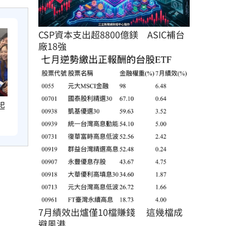
CSP資本支出超8800億鎂　ASIC補台
廠18強
起
7月績效出爐僅10檔賺錢 　這幾檔成
避風港