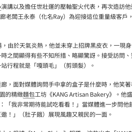
心
演講以及擔任世壯運的壓軸聖火代表，再次造訪他
:00
」，髮廊老闆王永泰（化名Ray）為迎接這位重量級客戶
11:00
場，由於天氣炎熱，他並未穿上招牌黑皮衣，一現身
一時之間顯得有些不知所措、略顯驚訝。接受訪問、
一站行程就是「嘎頭毛」（剪頭髮）。
髮廊，面對媒體詢問手中拿的盒子是什麼時，他笑著
公園的精緻
麵包
工坊《KANG Artisan Bakery》。他
說：「我非常期待能試吃看看！」當媒體進一步問他
豆邀！」（肚子餓）展現風趣又親民的一面。