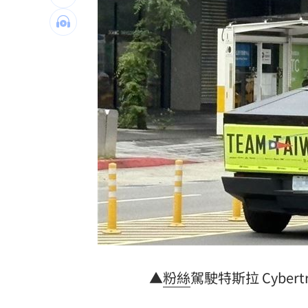
經紀人車內強吻女星挨告！最終栽在錄
李茂珍槓上前東家 21億韓元官司將宣
獨／曹雨婷狂遭查水表！周遊李朝永發
台灣彩券開獎直播中
20:31
LIVE三立+24小時直播
15:27
三立iNEWS新聞台線上直播
18:00
商場戰國來臨 台中「頂奢大道」逐漸
台彩父親節推新刮刮樂千萬頭獎超「爸
「拍片人的多重宇宙」職涯論壇9/12登
▲
粉絲
駕駛特斯拉 Cybe
8國球員齊聚高雄 Formosa 7s掀足球