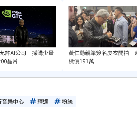
允許AI公司　採購少量
黃仁勳親筆簽名皮衣開拍　
200晶片
標價191萬
行音樂中心
輝達
粉絲