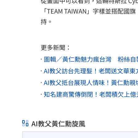
從畫面中可以看到，這輛特斯拉 Cyb
「TEAM TAIWAN」字樣並搭
持。
更多新聞：
圖輯／黃仁勳魅力瘋台灣 粉絲自製輝
AI教父訪台先理髮！老闆送文華
AI教父抵台展現人情味！黃仁勳
知名建商驚傳倒閉！老闆積欠上億
AI教父黃仁勳旋風