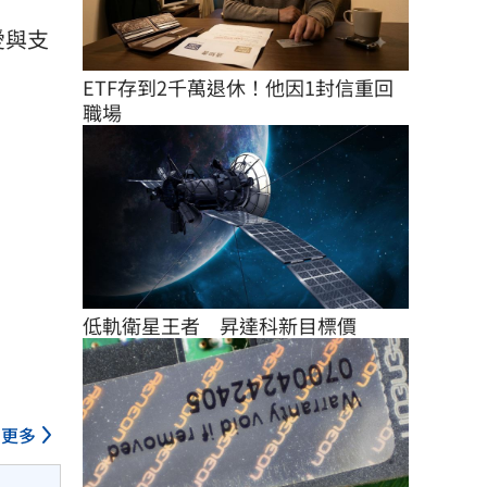
愛與支
ETF存到2千萬退休！他因1封信重回
職場
低軌衛星王者　昇達科新目標價
更多