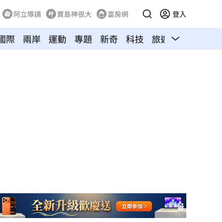
阿立導讀
寶島神很大
富房網
登入
國際
兩岸
運動
專題
新奇
科技
旅遊
汽車
寵物