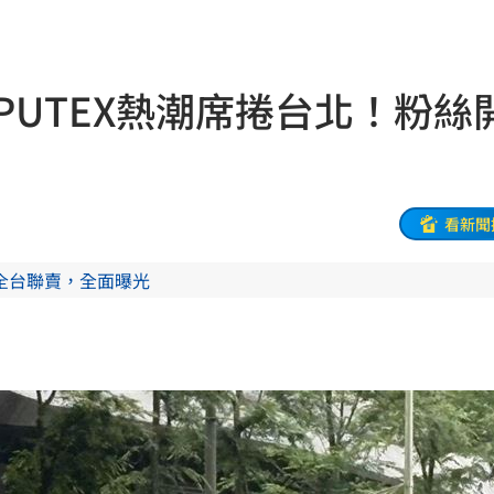
上工
15:27
交易
15:23
PUTEX熱潮席捲台北！粉絲
曝光
15:22
缸
15:19
死光
15:19
看新聞
做
15:18
全台聯賣，全面曝光
了
15:16
15:13
塗黑
15:11
15:08