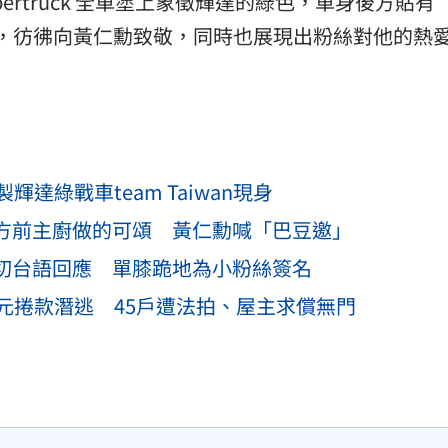
ertruck 全車塗上象徵輝達的綠色，車身後方貼有
配國旗，彷彿向黃仁勳致敬，同時也展現出粉絲對他的熱
達綠戰車team Taiwan現身
東方前主廚做的可頌 黃仁勳喊「巴豆邀」
親切台語回應 單膝跪地為小粉絲簽名
元捲款潛逃 45戶遭法拍、屋主求償無門