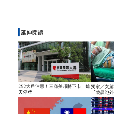
延伸閱讀
252大戶注意！三商美邦將下市　這
獨家／女駕
天停牌
「凌晨跑外