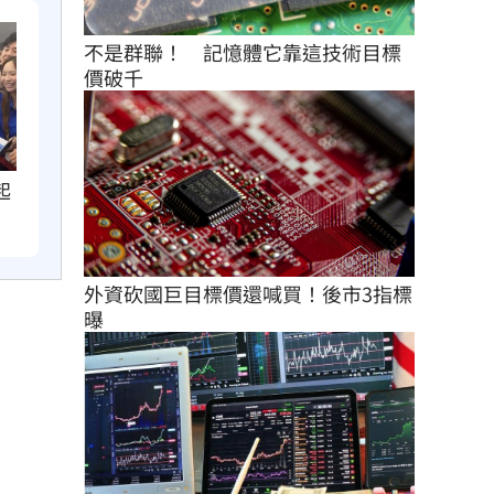
不是群聯！　記憶體它靠這技術目標
價破千
起
外資砍國巨目標價還喊買！後市3指標
曝