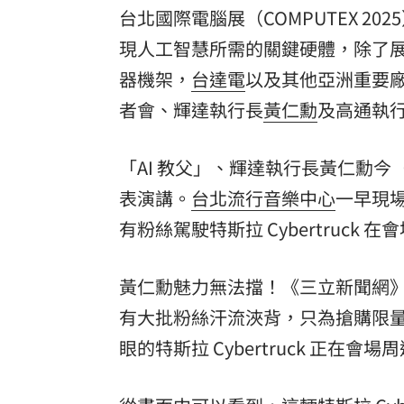
台北國際電腦展（COMPUTEX 2
理想混蛋號召粉絲跨海追星吃美食！
18:
現人工智慧所需的關鍵硬體，除了
器機架，
台達電
以及其他亞洲重要廠商
者會、輝達執行長
黃仁勳
及高通執
「AI 教父」、輝達執行長黃仁勳今（1
表演講。
台北流行音樂中心
一早現
有粉絲駕駛特斯拉 Cybertruc
黃仁勳魅力無法擋！《三立新聞網
有大批粉絲汗流浹背，只為搶購限
眼的特斯拉 Cybertruck 正