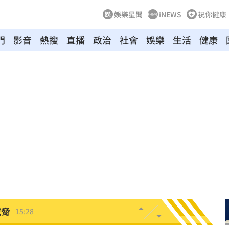
娛樂星聞
iNEWS
祝你健康
門
影音
熱搜
直播
政治
社會
娛樂
生活
健康
押
15:35
倒
15:33
哭了
15:29
送
15:29
況
15:28
威脅
15:28
選股
15:28