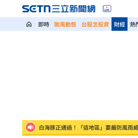
即時
颱風動態
台股怎投資
財經
熱
新／女大生產子藏屍！檢依殺人罪嫌聲
白海豚挾暴風擾台 飲料店玻璃門被吹
林逸欣曬林春銘生前珍貴身影 全網看
淡水社區高空拋物砸4車 1家3口遭警函
新／温嵐病後首公開露面 親揭健康現
白海豚正通過！「這地區」要嚴防風雨
股價單週反彈43% 外資看好這檔列首