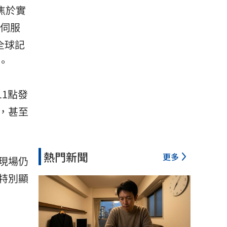
焦於實
伺服
全球記
。
11點發
，甚至
熱門新聞
更多
現場仍
特別顯