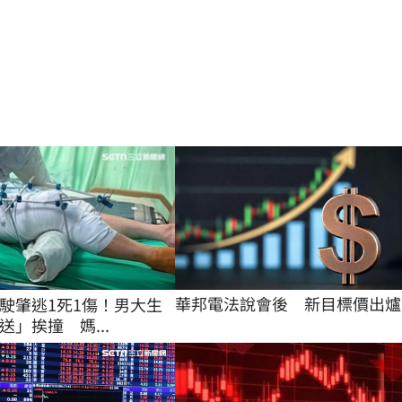
華邦電法說會後　新目標價出爐
駛肇逃1死1傷！男大生
送」挨撞 媽...