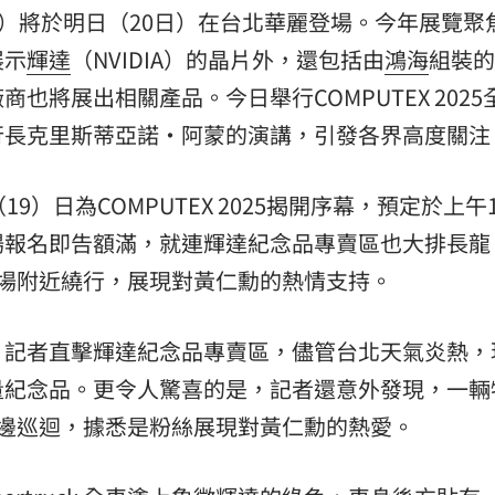
025）將於明日（20日）在台北華麗登場。今年展覽聚
15
展示
輝達
（NVIDIA）的晶片外，還包括由
鴻海
組裝的
也將展出相關產品。今日舉行COMPUTEX 2025
行長克里斯蒂亞諾·阿蒙的演講，引發各界高度關注
9）日為COMPUTEX 2025揭開序幕，預定於上午
場報名即告額滿，就連輝達紀念品專賣區也大排長龍
k 在會場附近繞行，展現對黃仁勳的熱情支持。
》記者直擊輝達紀念品專賣區，儘管台北天氣炎熱，
量紀念品。更令人驚喜的是，記者還意外發現，一輛
在會場周邊巡迴，據悉是粉絲展現對黃仁勳的熱愛。