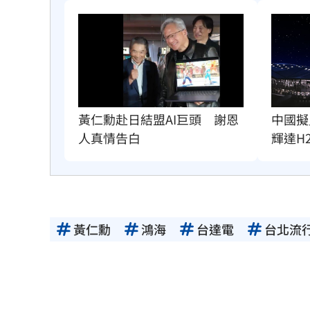
黃仁勳赴日結盟AI巨頭　謝恩
中國擬
人真情告白
輝達H
黃仁勳
鴻海
台達電
台北流