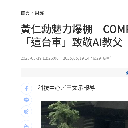
颱風發威！陽明山風強雨驟 包商冒雨
首頁
財經
不用熬夜操盤！ 那斯達克拍板23小時
黃仁勳魅力爆棚 COM
《勸世三姊妹》進軍百老匯 驚人代價
「這台車」致敬AI教父
新／高雄旅館命案！長租男全裸倒臥浴
問AI種田出事 老農照配方噴藥結果全
2025/05/19 12:26:00
2025/05/19 14:46:29
更新
命理師曝鬼月8禁忌示警：這件事千萬別
柯文哲拒不道歉還爆粗口 吳思瑤說話
科技中心／王文承報導
比花還搶鏡！張員瑛「1提問」粉絲嗨翻
早知疫苗採購困境？蔣萬安：資料都被
捷星、卡達航空險相撞 驚險畫面曝光