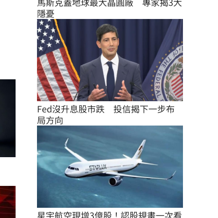
馬斯克蓋地球最大晶圓廠　專家揭3大
隱憂
Fed沒升息股市跌　投信揭下一步布
局方向
星宇航空現增3億股！認股規畫一次看