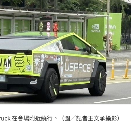
音檔
15:07
判
15:06
聲了
15:03
成形
12:00
」氣
12:00
場！
10:30
rtruck 在會場附近繞行。（圖／記者王文承攝影）
熱潮
10:00