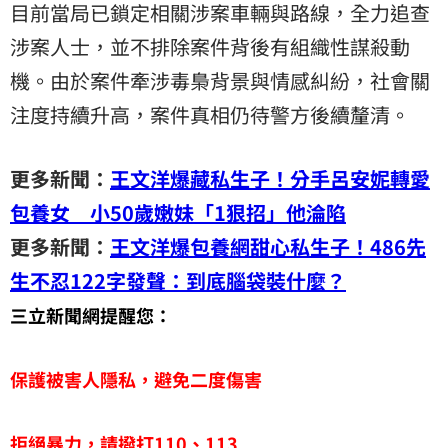
目前當局已鎖定相關涉案車輛與路線，全力追查
涉案人士，並不排除案件背後有組織性謀殺動
機。由於案件牽涉毒梟背景與情感糾紛，社會關
注度持續升高，案件真相仍待警方後續釐清。
更多新聞：
王文洋爆藏私生子！分手呂安妮轉愛
包養女 小50歲嫩妹「1狠招」他淪陷
更多新聞：
王文洋爆包養網甜心私生子！486先
生不忍122字發聲：到底腦袋裝什麼？
三立新聞網提醒您：
保護被害人隱私，避免二度傷害
拒絕暴力，請撥打110、113