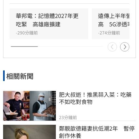
OpenAI等熱門AI標的，導致股價震盪加劇。雖有
部分長期信仰者看好前景，但隨著禁售條款分批
華邦電：記憶體2027年更
遠傳上半年營收
解禁，市場預期短期內拋售潮將持續衝擊股價。
吃緊　高雄廠擴建
高　5G滲透率居
-290分鐘前
-274分鐘前
相關新聞
肥大叔逝！推黑蒜入菜：吃藥
不如吃對食物
23分鐘前
鄭靚歆德籍妻抗低潮2年　暫停
創作休養