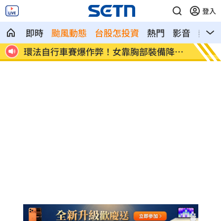
登入
即時
颱風動態
台股怎投資
熱門
影音
熱搜
法自行車賽爆作弊！女靠胸部裝備降風
學霸牙醫槓離職