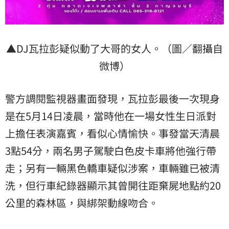
▲DJ瓦拉彭疑似動了大哥的女人。（圖／翻攝自
微博）
警方調閱監視器畫面發現，瓦拉彭最後一次現身
是在5月14日凌晨，當時他在一場女性生日派對
上擔任表演嘉賓，看似心情愉快。事發當天清晨
3點54分，兩名男子駕駛白色皮卡車將他強行帶
走；另有一輛黑色轎車疑似涉案，車輛雖已被清
洗，但行車紀錄器顯示其曾開往距棄屍地點約20
公里的森林區，與綁架動線吻合。