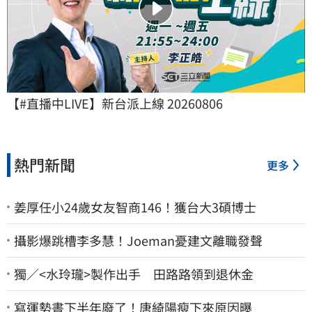
【#直播中LIVE】新台派上線 20260806
熱門新聞
更多
姜厚任小24歲女友智商146！獲台大3碩博士
攝影爆跳槽李多慧！Joeman憂建文離職發聲
獨／<水玲瓏>製作出手 田路路領到退休金
寫運勢書下半年廢了！唐綺陽瘦下來原因曝