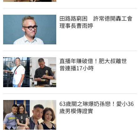
田路路窮困　許常德開轟工會
理事長曹雨婷
直播年賺破億！肥大叔離世　
曾連播17小時
63歲關之琳爆奶孫戀！愛小36
歲男模傳證實