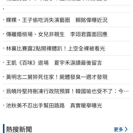
粿粿、王子偷吃消失演藝圈 賴銘偉曝近況
傳離婚檢場、女兒非親生 李翊君露面回應
林襄比賽露2點開裸體趴！上空全裸被看光
王凱《百味》退場 夏宇禾淚讀最後留言
黃明志二舅猝死住家！屍體發臭一週才發現
翁曉玲堅持刪凍行政院預算！韓國瑜也受不了：今年
剩4個月你思考一下
池秋美不忍出手幫田路路 真實暖舉曝光
熱搜新聞
更多