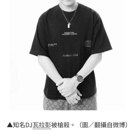
▲知名DJ
瓦拉彭
被槍殺。（圖／翻攝自微博）