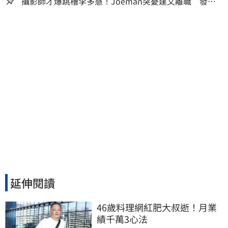
攝影師才爆跳槽李多慧！Joeman突憂建文離職 發聲
「其實我很清楚」
延伸閱讀
46歲料理網紅肥大叔逝！月業
績千萬3心法