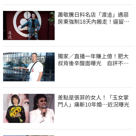
蕭敬騰日料名店「渡邉」遇惡
房東強制18天內搬走！逼留裝
潢：好聚好散
獨家／直播一年賺上億！肥大
叔背後辛酸面曝光 自評不及
格
差點是張菲的女人！「玉女掌
門人」痛斬10年婚…近況曝光