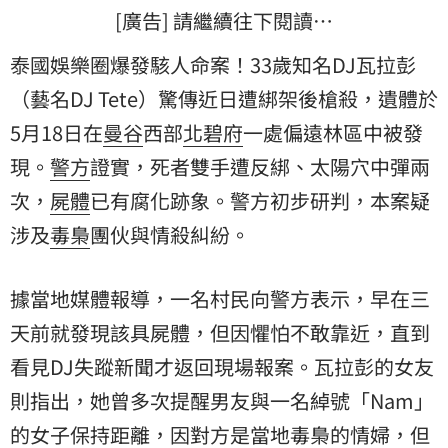
[廣告] 請繼續往下閱讀…
泰國娛樂圈爆發駭人命案！33歲知名DJ瓦拉彭
（藝名DJ Tete）驚傳近日遭綁架後槍殺，遺體於
5月18日在
曼谷
西部
北碧府
一處偏遠林區中被發
現。
警方
證實，死者雙手遭反綁、太陽穴中彈兩
次，
屍體
已有腐化跡象。警方初步研判，本案疑
涉及
毒梟
團伙與情殺糾紛。
據當地媒體報導，一名村民向警方表示，早在三
天前就發現該具屍體，但因懼怕不敢靠近，直到
看見DJ失蹤新聞才返回現場報案。瓦拉彭的女友
則指出，她曾多次提醒男友與一名綽號「Nam」
的女子保持距離，因對方是當地毒梟的情婦，但