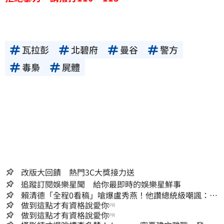
瓦拉彭
北碧府
曼谷
警方
毒梟
屍體
改版大回饋 熱門3C大獎接力送
追蹤訂閱娛樂星聞 給你最即時的娛樂星鮮事
賴清德「全程0看稿」嗆爆盧秀燕！他讚總統級嘲諷：把
8年總帳一次掀翻
做到這點才有資格說愛你
PR
做到這點才有資格說愛你
PR