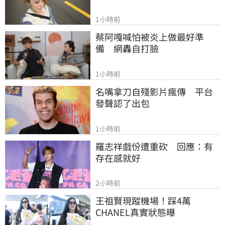
1小時前
蔡阿嘎喊怕被炎上做最好準
備　網轟自打臉
1小時前
名嘴拿刀自殘影片瘋傳　平台
發聲認了出包
1小時前
羅志祥戲份遭重砍　回應：有
存在感就好
2小時前
王祖賢現蹤機場！踩4萬
CHANEL真實狀態曝