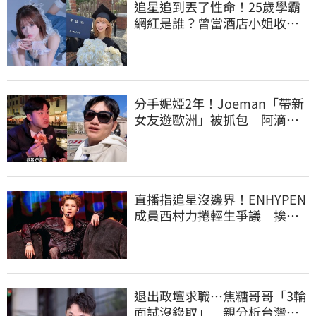
追星追到丟了性命！25歲學霸
網紅是誰？曾當酒店小姐收入
破億 警方證實
分手妮婭2年！Joeman「帶新
女友遊歐洲」被抓包 阿滴發
聲救火網不信
直播指追星沒邊界！ENHYPEN
成員西村力捲輕生爭議 挨
批：獨厚國外粉絲
退出政壇求職…焦糖哥哥「3輪
面試沒錄取」 親分析台灣職