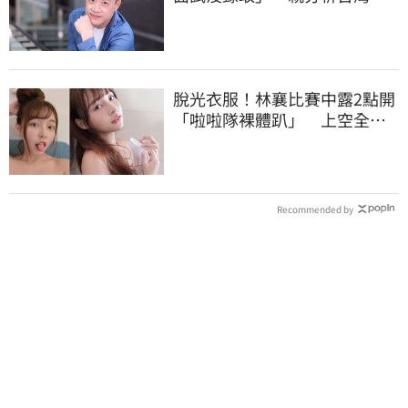
場現況這樣說
脫光衣服！林襄比賽中露2點開
「啦啦隊裸體趴」 上空全裸
被看光光
Recommended by