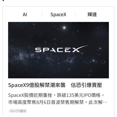
AI
SpaceX
輝達
SpaceX9億股解禁潮來襲　估恐引爆賣壓
SpaceX股價近期重挫，跌破135美元IPO價格，
市場高度聚焦8月6日首波禁售期解禁。此次解禁
預計將釋放約9.12億股，使公開流通股數翻倍。
-360分鐘前
分析師指出，許多早期投資人急於退場轉投