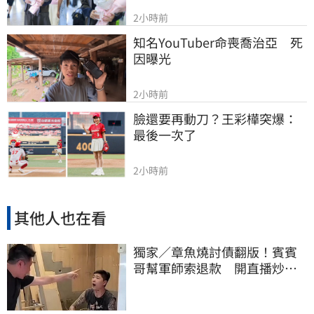
2小時前
知名YouTuber命喪喬治亞　死
因曝光
2小時前
臉還要再動刀？王彩樺突爆：
最後一次了
2小時前
其他人也在看
獨家／章魚燒討債翻版！賓賓
哥幫軍師索退款 開直播炒作
店家急報案