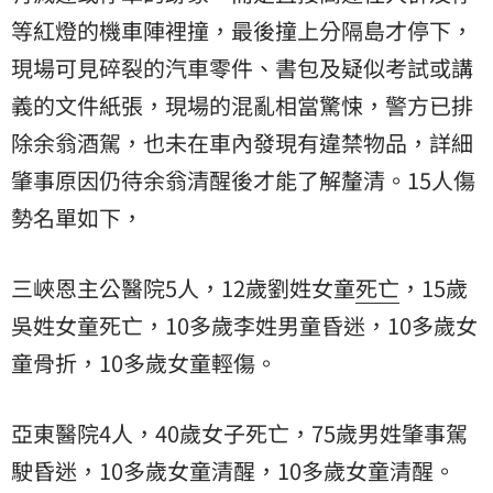
等紅燈的機車陣裡撞，最後撞上分隔島才停下，
現場可見碎裂的汽車零件、書包及疑似考試或講
義的文件紙張，現場的混亂相當驚悚，警方已排
除余翁酒駕，也未在車內發現有違禁物品，詳細
肇事原因仍待余翁清醒後才能了解釐清。15人傷
勢名單如下，
三峽恩主公醫院5人，12歲劉姓女童
死亡
，15歲
吳姓女童死亡，10多歲李姓男童昏迷，10多歲女
童骨折，10多歲女童輕傷。
亞東醫院4人，40歲女子死亡，75歲男姓肇事駕
駛昏迷，10多歲女童清醒，10多歲女童清醒。