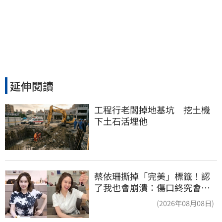
延伸閱讀
工程行老闆掉地基坑　挖土機
下土石活埋他
蔡依珊撕掉「完美」標籤！認
了我也會崩潰：傷口終究會癒
合
(2026年08月08日)