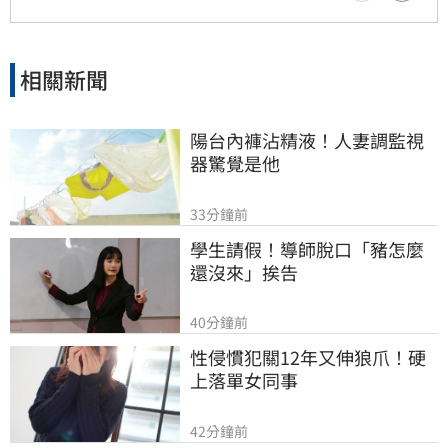
相關新聞
陽台內褲沾精液！人妻調監視
器驚覺是他
33分鐘前
學生請假！導師脫口「豬怎麼
還沒來」挨告
40分鐘前
性侵慣犯關12年又伸狼爪！硬
上落單女同事
42分鐘前