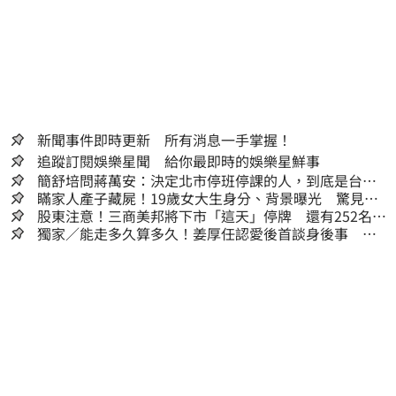
新聞事件即時更新 所有消息一手掌握！
追蹤訂閱娛樂星聞 給你最即時的娛樂星鮮事
簡舒培問蔣萬安：決定北市停班停課的人，到底是台北
市長，還是氣象署？
瞞家人產子藏屍！19歲女大生身分、背景曝光 驚見
「產檢紀錄全空白」
股東注意！三商美邦將下市「這天」停牌 還有252名千
張大戶
獨家／能走多久算多久！姜厚任認愛後首談身後事
「遺囑進度」曝光