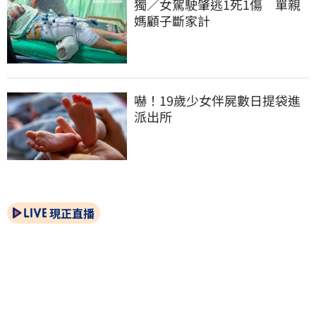
獨／女駕駛肇逃1死1傷　單親
媽顧子斷家計
嚇！19歲少女伴屍數日提袋進
派出所
現正直播