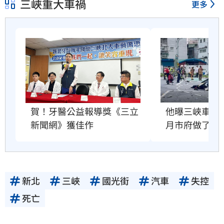
三峽重大車禍
更多
他曝三峽車禍位
賀！牙醫公益報導獎《三立
月市府做了什
新聞網》獲佳作
新北
三峽
國光街
汽車
失控
死亡