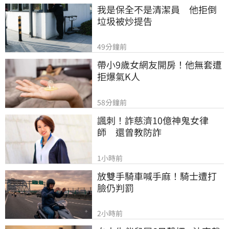
我是保全不是清潔員　他拒倒
垃圾被炒提告
49分鐘前
帶小9歲女網友開房！他無套遭
拒爆氣K人
58分鐘前
諷刺！詐慈濟10億神鬼女律
師　還曾教防詐
1小時前
放雙手騎車喊手麻！騎士遭打
臉仍判罰
2小時前