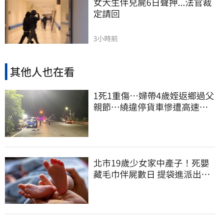
女大生伴兒屍6日聲押...法官裁
定請回
3小時前
其他人也在看
1死1重傷…婦帶4歲姪返鄉過父
親節…繞違停貨車慘遭高速撞
飛當場慘死
北市19歲少女家中產子！死嬰
藏毛巾伴屍數日 提袋進派出所
嚇壞警員