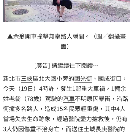
▲余翁開車撞擊無辜路人瞬間。（圖／翻攝畫
面）
[廣告] 請繼續往下閱讀…
新北市
三峽
區北大國小旁的
國光街
、國成街口，
今天（19日）4時許，發生1起重大車禍，1輛余
姓老翁（78歲）駕駛的
汽車
不明原因暴衝，沿路
衝撞多名路人，造成15名民眾輕重傷，其中4人
當場失去生命跡象，經過醫院盡力搶救後，仍有
3人仍因傷重不治身亡，而送往土城長庚醫院的