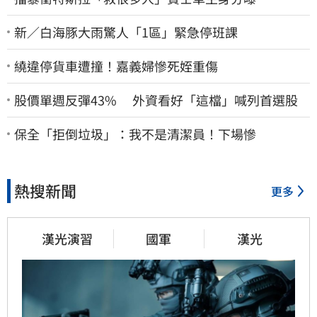
新／白海豚大雨驚人「1區」緊急停班課
繞違停貨車遭撞！嘉義婦慘死姪重傷
股價單週反彈43% 外資看好「這檔」喊列首選股
保全「拒倒垃圾」：我不是清潔員！下場慘
熱搜新聞
更多
漢光演習
國軍
漢光