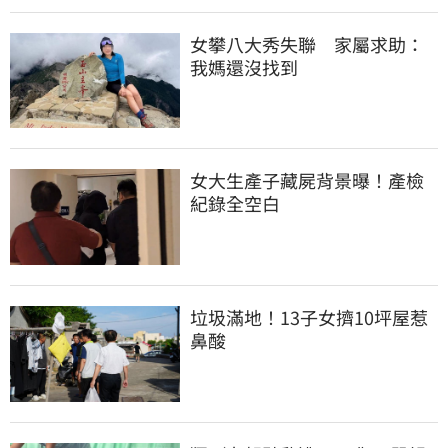
女攀八大秀失聯　家屬求助：
我媽還沒找到
女大生產子藏屍背景曝！產檢
紀錄全空白
垃圾滿地！13子女擠10坪屋惹
鼻酸