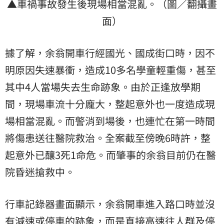
▲車禍事故發生後現場相當混亂。（圖／翻攝畫
面）
據了解，余翁開車行經國光、國成街口時，因不
明原因失速暴衝，造成10多名學童輕重傷，甚至
其中4人當場失去生命跡象。由於正逢放學期
間，現場車流十分龐大，整起意外也一度造成現
場相當混亂。而警消到場後，也連忙在第一時間
將傷患送往醫院救治。全案截至傍晚6時許，整
起意外已釀3死1命危。而肇事的余翁目前仍在醫
院昏迷搶救中。
行車記錄器畫面顯示，余翁開車進入路口時並沒
有減速或停車的跡象，而是直接高速往人群及停