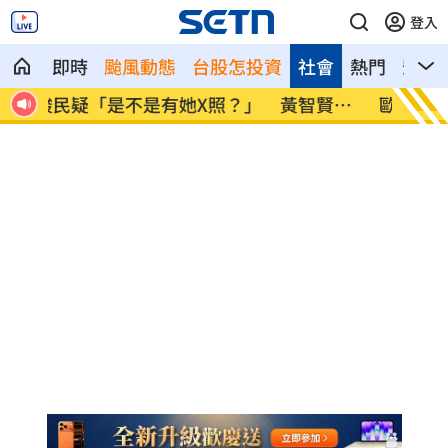
登入
即時
颱風動態
台股怎投資
社會
熱門
影音
賢回
歐洲最強情報機關 007英國MI6狠甩法奪
202
冠
灣