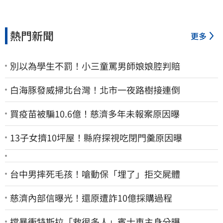
熱門新聞
更多
別以為學生不罰！小三童罵男師娘娘腔判賠
白海豚發威掃北台灣！北市一夜路樹接連倒
買疫苗被騙10.6億！慈濟多年未報案原因曝
13子女擠10坪屋！縣府探視吃閉門羹原因曝
台中男摔死毛孩！嗆動保「埋了」拒交屍體
慈濟內部信曝光！還原遭詐10億採購過程
擋暴衝特斯拉「救很多人」賓士車主身分曝