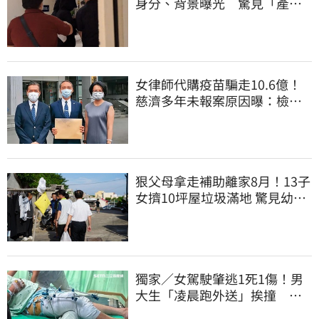
身分、背景曝光 驚見「產檢
紀錄全空白」
女律師代購疫苗騙走10.6億！
慈濟多年未報案原因曝：檢警
上門才知被騙
狠父母拿走補助離家8月！13子
女擠10坪屋垃圾滿地 驚見幼童
深夜遊蕩
獨家／女駕駛肇逃1死1傷！男
大生「凌晨跑外送」挨撞 媽
淚：家快瓦解