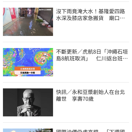
沒下雨竟淹大水！基隆愛四路
水深及膝店家急搬貨 廟口夜
市封路改道
不斷更新／虎航8日「沖繩石垣
島8航班取消」 仁川返台班機
提前1天起飛
快訊／永和豆漿創始人在台北
離世 享壽70歲
國際油價仍處高檔 「下週國