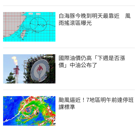
白海豚今晚到明天最靠近　風
雨搖滾區曝光
國際油價仍高「下週是否漲
價」中油公布了
颱風逼近！7地區明午前達停班
課標準