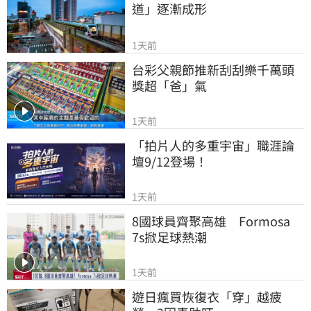
道」逐漸成形
1天前
台彩父親節推新刮刮樂千萬頭
獎超「爸」氣
1天前
「拍片人的多重宇宙」職涯論
壇9/12登場！
1天前
8國球員齊聚高雄　Formosa 
7s掀足球熱潮
1天前
遊日瘋買恢復衣「穿」越疲