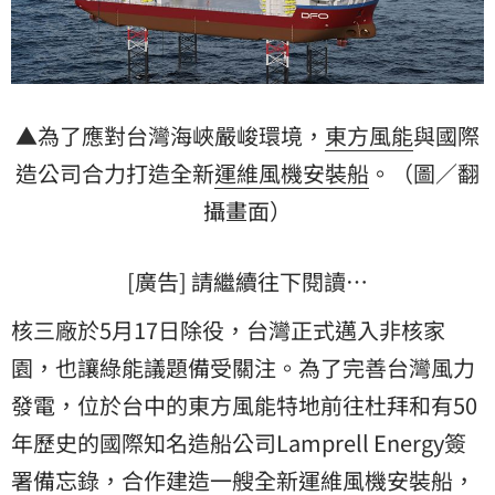
▲為了應對台灣海峽嚴峻環境，
東方風能
與國際
造公司合力打造全新
運維風機安裝船
。（圖／翻
攝畫面）
[廣告] 請繼續往下閱讀…
核三廠於5月17日除役，台灣正式邁入非核家
園，也讓綠能議題備受關注。為了完善台灣
風力
發電
，位於台中的東方風能特地前往杜拜和有50
年歷史的國際知名造船公司Lamprell Energy簽
署備忘錄，合作建造一艘全新運維風機安裝船，