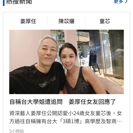
熱搜新聞
更多
姜厚任
陳苡孋
童芯
自稱台大學姐遭追問　姜厚任女友回應了
資深藝人姜厚任公開認愛小24歲女友童芯後，女
方過往自稱擁有台大「3碩1博」高學歷及智商
146等背景引發外界高度質疑。童芯日前於社群
3小時前