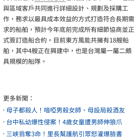
與區域客戶共同進行詳細設計、規劃及採購工
作，務求以最具成本效益的方式打造符合長期需
求的船舶，預計今年底前完成所有細節協商並正
式簽訂造船合約。目前東方風能共擁有18艘船
舶，其中4艘正在興建中，也是台灣屬一屬二頗
具規模的船隊。
更多新聞：
母子都殺人！喑啞男殺女師、母設局殺酒友
台中私幼爆性侵案！4歲女童遭男師伸狼爪
三峽翁奪3命！里長幫護航引眾怒灌爆臉書