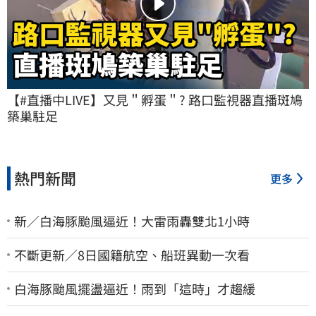
【#直播中LIVE】又見＂孵蛋＂? 路口監視器直播斑鳩
築巢駐足
熱門新聞
更多
新／白海豚颱風逼近！大雷雨轟雙北1小時
不斷更新／8日國籍航空、船班異動一次看
白海豚颱風擺盪逼近！雨到「這時」才趨緩