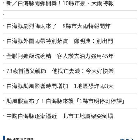
新／白海豚雨彈開轟！10縣市豪、大雨特報
白海豚劇烈降雨來了 8縣市大雨特報開炸
白海豚外圍雨帶特別紮實 鄭明典：別出門
全聯阿嬤級洗碗精 客人讚去油力強用45年
73歲首過父親節 他找亡妻淚：今天好快樂
白海豚颱風影響時間增加 1地區恐炸雨3天
颱風假宣布了！白海豚來襲「1縣市明停班停課」
中颱白海豚逐漸逼近 北市工地鷹架突倒塌