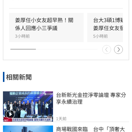
發布千字長文，以「台大學姐」自居暢談邏輯與
真相，試圖回應爭議，卻未提供具體學歷證明文
件，導致話題持續發酵，網友針對其學歷真實性
姜厚任小女友超早熟！關
台大3碩1博疑
仍存有諸多疑問。面對女友身陷輿論風波，姜厚
係人回應小三爭議
姜厚任女友發聲
任展現力挺態度，笑稱兩人的戀情已像偵探片，
3小時前
5小時前
強調對女友背景知情且不擔憂。林宜君
相關新聞
台新新光金控淨零論壇 專家分
享永續治理
1天前
商場戰國來臨　台中「頂奢大