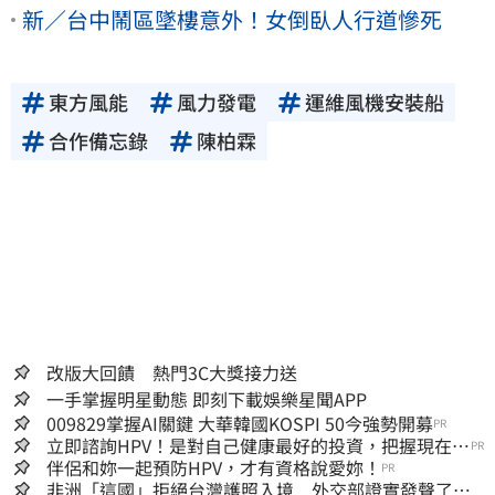
新／台中鬧區墜樓意外！女倒臥人行道慘死
東方風能
風力發電
運維風機安裝船
合作備忘錄
陳柏霖
改版大回饋 熱門3C大獎接力送
一手掌握明星動態 即刻下載娛樂星聞APP
009829掌握AI關鍵 大華韓國KOSPI 50今強勢開募
PR
立即諮詢HPV！是對自己健康最好的投資，把握現在不
PR
嫌晚！
伴侶和妳一起預防HPV，才有資格說愛妳！
PR
非洲「這國」拒絕台灣護照入境 外交部證實發聲了：