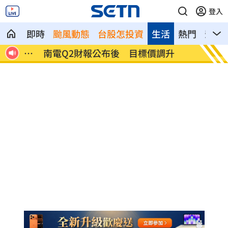
登入
即時
颱風動態
台股怎投資
生活
熱門
影音
雨特
南電Q2財報公布後 目標價調升
俄軍空