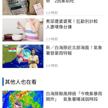
勞　2因素助旺
1小時前
煮菜遭婆婆罵！尫勸別計較　
人妻嘆像台傭
1小時前
新／白海豚近北部海面！氣象
署發豪雨特報
1小時前
其他人也在看
白海豚颱風掃過「今晚紫暴雨
開炸」 氣象署曝減弱時段