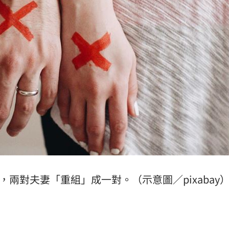
23:22
23:21
趕人
23:16
憂
23:09
成形
12:00
，兩對夫妻「重組」成一對。（示意圖／pixabay
」氣
12:00
場！
10:30