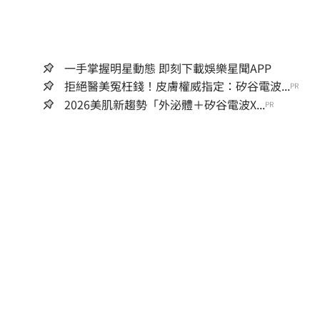
一手掌握明星動態 即刻下載娛樂星聞APP
拒絕醫美冤枉錢！皮膚權威指定：矽谷電波...
PR
2026美肌新趨勢「外泌體＋矽谷電波X...
PR