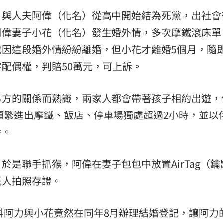
）與人夫阿偉（化名）從高中開始結為死黨，出社會
熱潮
10:00
阿偉妻子小花（化名）發生婚外情，多次摩鐵滾床單
15
也因這段婚外情紛紛
離婚
，但小花才離婚5個月，隨
配偶權，判賠50萬元，可上訴。
男方的關係而熟識，兩家人都會帶著孩子相約出遊，
年頻繁進出摩鐵、飯店、停車場獨處超過2小時，並以
手。
於是聯手抓猴，阿偉在妻子包包中放置AirTag（鑰
託人拍照存證。
未料阿力與小花竟然在同年8月辦理結婚登記，讓阿力