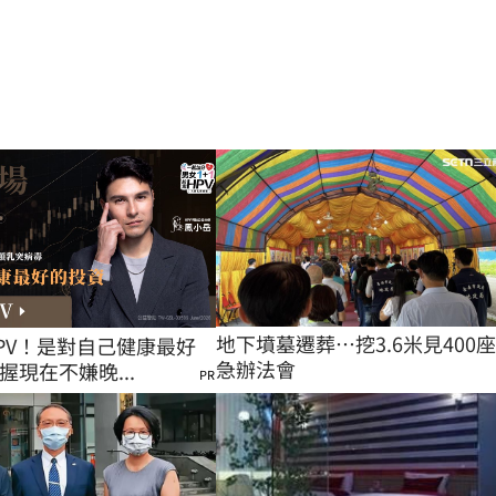
地下墳墓遷葬…挖3.6米見400
PV！是對自己健康最好
急辦法會
握現在不嫌晚...
PR