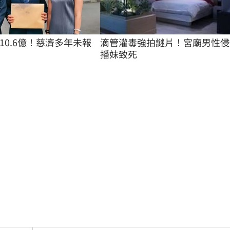
滴管灌毒強拍謎片！宮廟男性侵
10.6億！慈濟多年未報
播妹致死