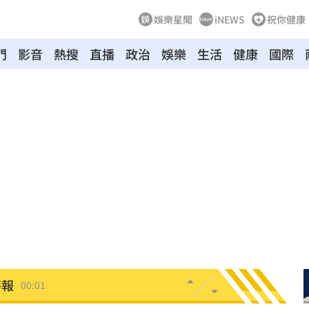
娛樂星聞
iNEWS
祝你健康
門
影音
熱搜
直播
政治
娛樂
生活
健康
國際
向
01:22
多日
01:08
造假
00:18
旺
00:15
台傭
00:12
特報
00:01