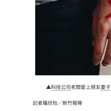
拆監獄家書見「叫別人老婆」人妻氣炸
ETF存到2千萬退休！他因1封信重回職場
社宅包租爆糾紛 房客控業者硬闖屋內
馬斯克蓋地球最大晶圓廠 專家揭3大隱
台灣彩券開獎直播中
20:31
LIVE三立+24小時直播
15:27
三立iNEWS新聞台線上直播
18:00
商場戰國來臨 台中「頂奢大道」逐漸
▲
科技公司
老闆愛上朋友
妻子
台彩父親節推新刮刮樂千萬頭獎超「爸
記者羅欣怡／新竹報導
「拍片人的多重宇宙」職涯論壇9/12登