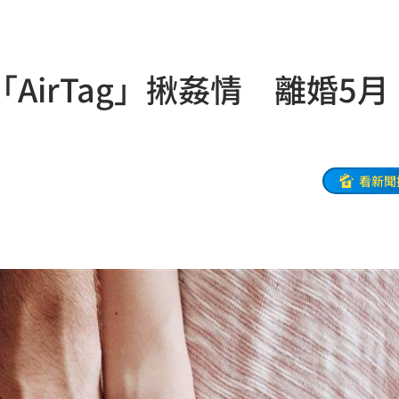
命
23:59
AirTag」揪姦情 離婚5月
關注
23:50
互動
23:40
衛隊
23:37
看新聞
溫
23:34
足壇
23:31
體
23:29
」
23:27
主導
23:25