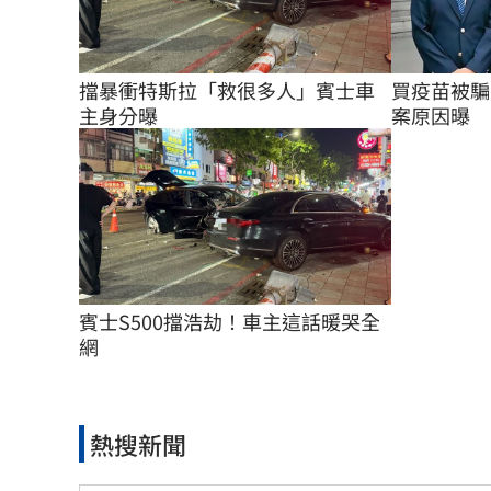
擋暴衝特斯拉「救很多人」賓士車
買疫苗被騙
主身分曝
案原因曝
賓士S500擋浩劫！車主這話暖哭全
網
熱搜新聞