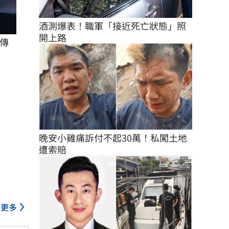
酒測爆表！職軍「接近死亡狀態」照
開上路
傳
晚安小雞痛訴付不起30萬！私闖土地
遭索賠
更多