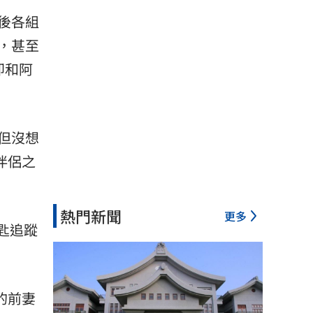
後各組
，甚至
即和阿
但沒想
伴侶之
熱門新聞
更多
匙追蹤
的前妻