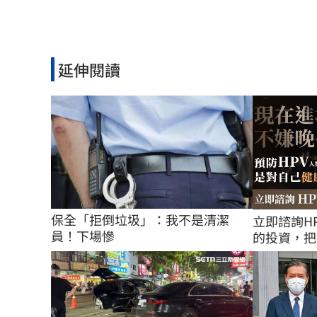
延伸閱讀
保全「拒倒垃圾」：我不是清潔
立即諮詢H
員！下場慘
的投資，把