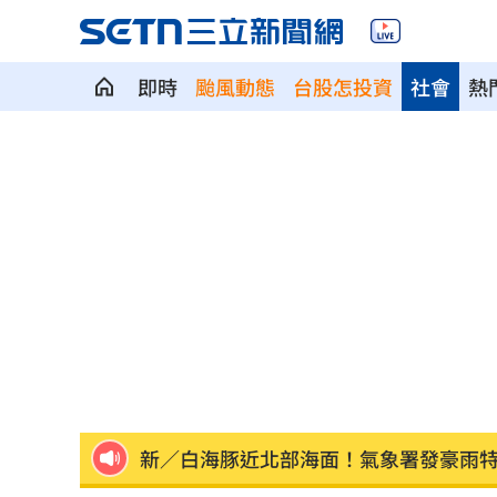
即時
颱風動態
台股怎投資
社會
熱
Fed沒升息股市跌 投信揭下一步布局方
少女在家產子男嬰夭折 裹毛巾藏住處
劍橋最年輕黑人教授閃辭！爆論文抄襲
遊日瘋買恢復衣「穿」越疲勞 2因素助
煮菜遭婆婆罵！尫勸別計較 人妻嘆像
新／白海豚近北部海面！氣象署發豪雨