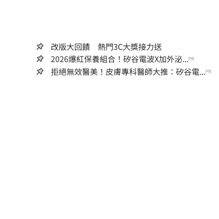
改版大回饋 熱門3C大獎接力送
2026爆紅保養組合！矽谷電波X加外泌...
PR
拒絕無效醫美！皮膚專科醫師大推：矽谷電...
PR