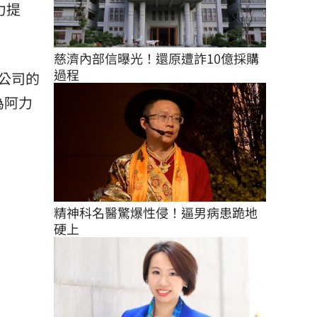
力提
慈濟內部信曝光！還原遭詐10億採購
過程
公司的
為阿力
精神科名醫驚爆性侵！逼男病患跪地
硬上