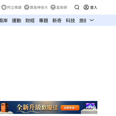
阿立導讀
寶島神很大
富房網
登入
兩岸
運動
財經
專題
新奇
科技
旅遊
汽車
寵物