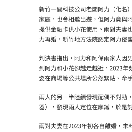
新竹一間科技公司老闆阿力（化名
8國球員齊聚高雄 Formosa 7s掀足球
家庭，也會相邀出遊，但阿力竟與
理想混蛋號召粉絲跨海追星吃美食！
18:
提供金融卡供小花使用。兩對夫妻
力再婚，新竹地方法院認定阿力侵害
判決書指出，阿力和阿偉兩家人因
到阿力和小花卻越走越近，2023
姿在商場等公共場所公然緊貼、牽
兩人的另一半陸續發現配偶不對勁，
器），發現兩人定位在摩鐵，於是
兩對夫妻在2023年初各自離婚，