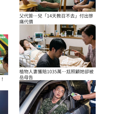
父代簽…兒「14天教召不去」付出慘
痛代價
植物人妻獲賠1035萬…尪照顧她卻被
岳母告
座！