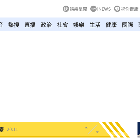
娛樂星聞
iNEWS
祝你健康
音
熱搜
直播
政治
社會
娛樂
生活
健康
國際
雙北
20:30
20:25
困境
20:20
療
20:11
聲」
20:06