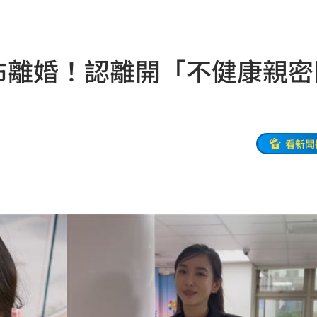
誰？
20:05
贖金
20:02
宣布離婚！認離開「不健康親密
節
19:42
19:38
便啦
19:32
看新聞
連勝
19:32
結帳
19:29
休
19:20
目標
19:18
19:12