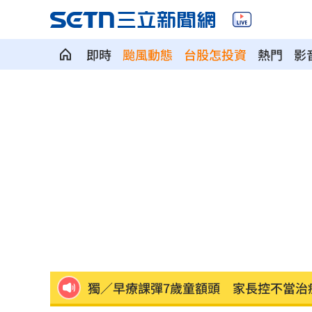
即時
颱風動態
台股怎投資
熱門
影
攪局父親節！中颱白海豚挾狂風暴雨炸
颱風假宣布了！明天「1縣市停班停課」
泰國少年槍案 揭家庭、校園槍枝管理
獨／早療課彈7歲童額頭 家長控不當治
AKIRA開唱藏彩蛋！兒子首度驚喜獻「