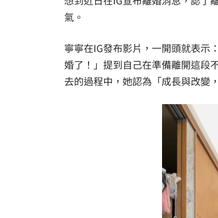
想到近日在IG宣布離婚消息，認了
氣。
「拍片人的多重宇宙」職涯論壇9/12登
8國球員齊聚高雄 Formosa 7s掀足球
寧寧在IG發布影片，一開頭就表示
理想混蛋號召粉絲跨海追星吃美食！
18:
婚了！」提到自己在準備離開這段
去的過程中，她認為「成長與改變