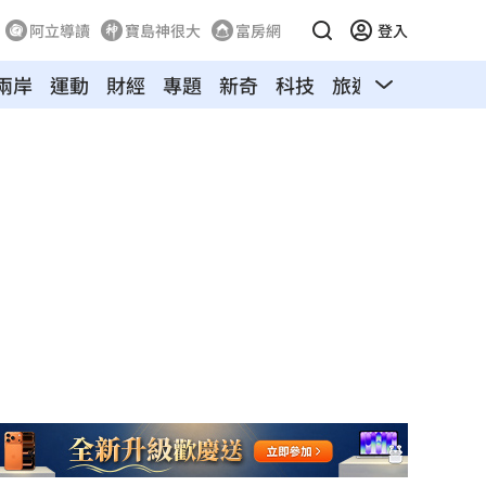
阿立導讀
寶島神很大
富房網
登入
兩岸
運動
財經
專題
新奇
科技
旅遊
汽車
寵物