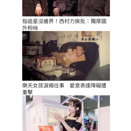
指追星沒邊界！西村力挨批：獨厚國
外粉絲
樂天女孩淚揭往事　愛意表達障礙遭
重擊