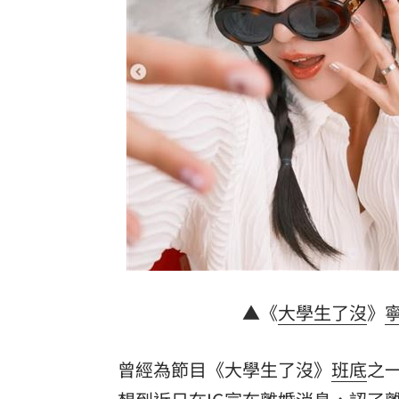
男同事追求不成跟騷偷拍 女師控校方
演習硬上路還無照！鳳山女慘收10萬單
一軍不是來跑龍套 餅總對新人不手下
靠2根鐵軌橫掃AI鏈 川湖財報衝上萬金
孫易磊登板2局2K無失分！ 飆156公里
台灣彩券開獎直播中
20:31
LIVE三立+24小時直播
15:27
三立iNEWS新聞台線上直播
18:00
▲《
大學生了沒
》
台彩父親節推新刮刮樂千萬頭獎超「爸
曾經為節目《大學生了沒》
班底
之
商場戰國來臨 台中「頂奢大道」逐漸