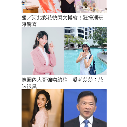
獨／河北彩花快閃文博會！狂掃潮玩
曝驚喜
遭圈內大哥強吻約砲　愛莉莎莎：菸
味很臭