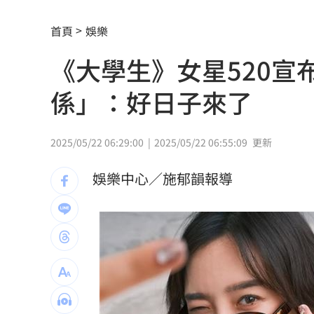
台灣囡仔來了 馬蒔權開唱嗨喊：我是
首頁
娛樂
驚傳駭客猛攻華爾街 多家受害者已吐
《大學生》女星520
公推孫散步遭撞亡 女慟:沒有爸爸的父親
係」：好日子來了
台南大貨車、自小客事故 1名駕駛死亡
崔立于高雄開唱 台下讓他氣噗噗：隨
2025/05/22 06:29:00
2025/05/22 06:55:09
更新
兄弟打線突破後勁 黃韋盛3打點率隊2
娛樂中心／施郁韻報導
龍藏經7折仍要131.6萬 他原價現金秒
99歲婆婆「月花35萬」！66歲媳無法退
外野僅是短暫快樂 餅總曝張皓崴終極
想靠正二翻本？ 達人教戰槓反ETF心法