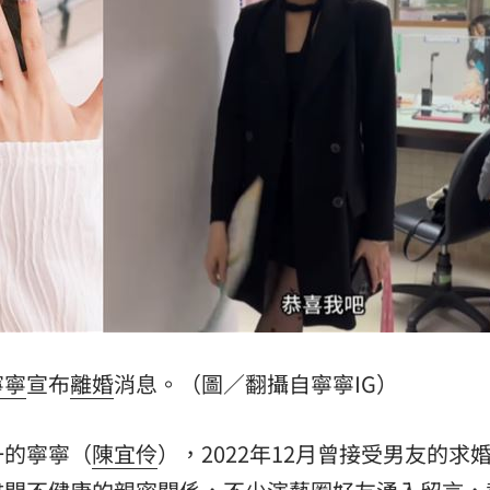
霸凌
19:08
19:03
留情
19:03
股
19:03
火球
18:57
寧寧
宣布
離婚
消息。（圖／翻攝自寧寧IG）
」氣
12:00
一的寧寧（
陳宜伶
），2022年12月曾接受男友的求
成形
12:00