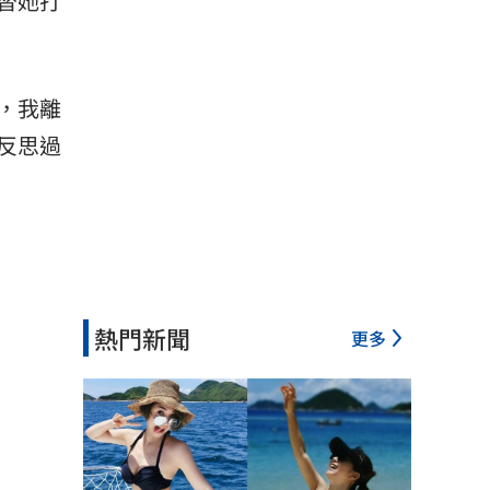
替她打
，我離
反思過
熱門新聞
更多