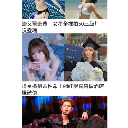
籌父醫藥費！女星全裸拍50三級片：
沒靈魂
追星追到丟性命！網紅學霸曾做酒店
賺破億