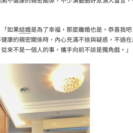
離開不健康的親密關係，不少演藝圈好友湧入留言，
場！
10:30
熱潮
10:00
：「如果
結婚
是為了幸福，那麼離婚也是，恭喜我吧
15
不健康的親密關係時，內心充滿不捨與疑惑，不過在
，從來不是一個人的事，攜手向前不該是獨角戲。」