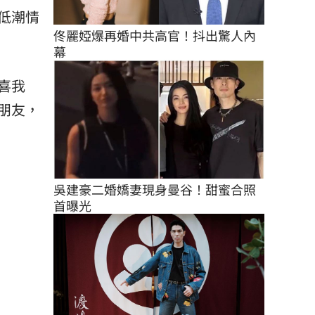
低潮情
佟麗婭爆再婚中共高官！抖出驚人內
幕
喜我
朋友，
吳建豪二婚嬌妻現身曼谷！甜蜜合照
首曝光