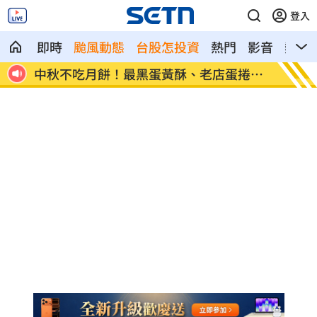
登入
即時
颱風動態
台股怎投資
熱門
影音
熱搜
星認
中秋不吃月餅！最黑蛋黃酥、老店蛋捲開
演活腦
搶
媽