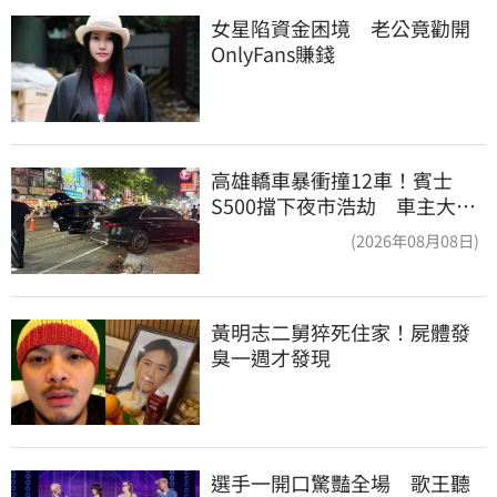
女星陷資金困境　老公竟勸開
OnlyFans賺錢
高雄轎車暴衝撞12車！賓士
S500擋下夜市浩劫 車主大
度：車再買就有
(2026年08月08日)
黃明志二舅猝死住家！屍體發
臭一週才發現
選手一開口驚豔全場　歌王聽