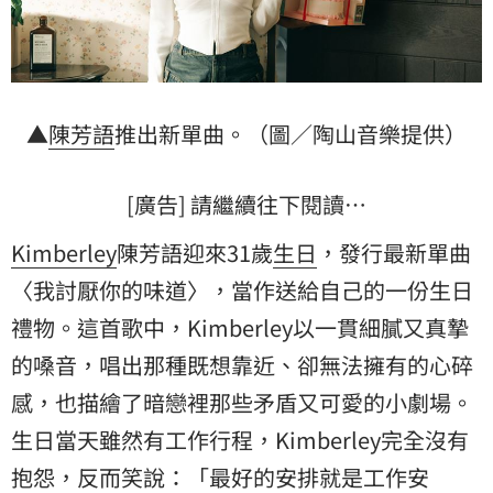
▲
陳芳語
推出新單曲。（圖／陶山音樂提供）
[廣告] 請繼續往下閱讀…
Kimberley
陳芳語迎來31歲
生日
，發行最新單曲
〈我討厭你的味道〉，當作送給自己的一份生日
禮物。這首歌中，Kimberley以一貫細膩又真摯
的嗓音，唱出那種既想靠近、卻無法擁有的心碎
感，也描繪了暗戀裡那些矛盾又可愛的小劇場。
生日當天雖然有工作行程，Kimberley完全沒有
抱怨，反而笑說：「最好的安排就是工作安