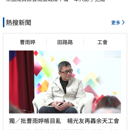
熱搜新聞
更多
曹雨婷
田路路
工會
獨／批曹雨婷帳目亂　楊光友再轟余天工會