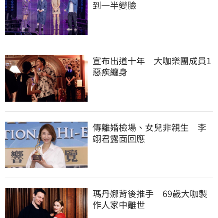
到一半變臉
宣布出道十年　大咖樂團成員1
惡疾纏身
傳離婚檢場、女兒非親生　李
翊君露面回應
瑪丹娜背後推手　69歲大咖製
作人家中離世