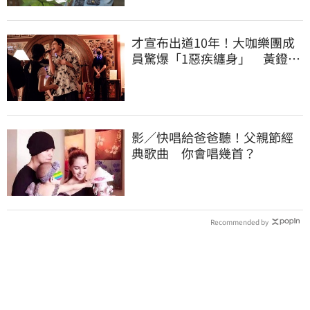
才宣布出道10年！大咖樂團成
員驚爆「1惡疾纏身」 黃鐙輝
突現身助陣
影／快唱給爸爸聽！父親節經
典歌曲 你會唱幾首？
Recommended by