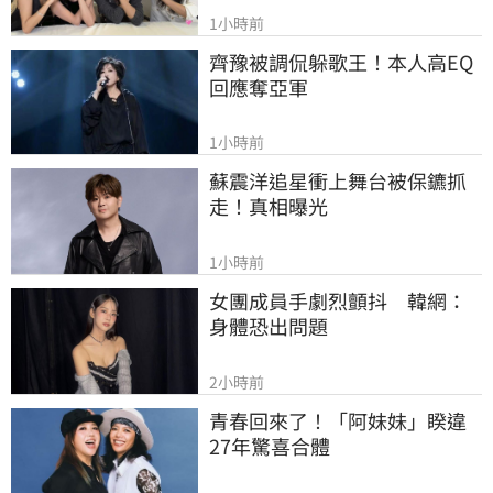
1小時前
齊豫被調侃躲歌王！本人高EQ
回應奪亞軍
1小時前
蘇震洋追星衝上舞台被保鑣抓
走！真相曝光
1小時前
女團成員手劇烈顫抖　韓網：
身體恐出問題
2小時前
青春回來了！「阿妹妹」睽違
27年驚喜合體