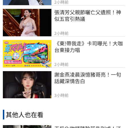
2小時前
張清芳父親節曬亡父遺照！神
似五官引熱議
2小時前
《東!帶我走》卡司曝光！大咖
台東接力唱
2小時前
謝金燕凌晨淚憶豬哥亮！一句
話藏深情告白
3小時前
其他人也在看