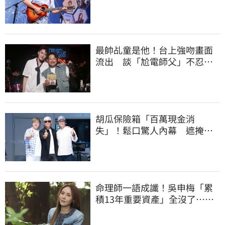
治療近況
最帥乩童是他！台上強吻畫面
流出 談「尬電師父」不忍發
聲了
胡瓜保險箱「百萬現金消
失」！鬆口驚人內幕 遮掩滅
證遭丁柔安抓包
命理師一語成讖！吳申梅「累
積13年重要資產」全沒了…急
報案求助