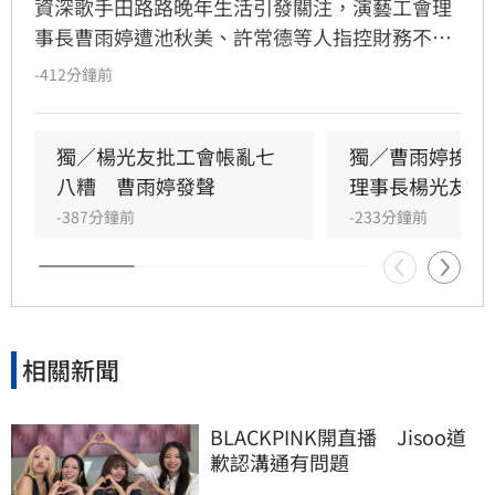
資深歌手田路路晚年生活引發關注，演藝工會理
事長曹雨婷遭池秋美、許常德等人指控財務不透
明及未照顧資深藝人，引發演藝圈軒然大波。針
-412分鐘前
對李亞萍提及余天過去經營工會的貢獻，前理事
長楊光友出面駁斥，澄清余天所屬工會與演藝工
會無關，更直言演藝圈工會林立現象混亂，強調
獨／楊光友批工會帳亂七
獨／曹雨婷挨轟
自己成立的台灣演藝人員協會運作順利，不願捲
八糟　曹雨婷發聲
理事長楊光友開
入紛爭。這場關於藝人工會權益與財務管理的爭
-387分鐘前
-233分鐘前
議，隨著各界大咖發聲，讓演藝圈內部矛盾浮上
檯面，也凸顯了資深藝人照護制度的結構性問
題，引發社會廣泛關注與討論。
相關新聞
BLACKPINK開直播　Jisoo道
歉認溝通有問題