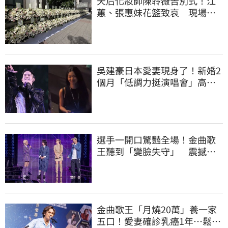
天后化妝師陳聆薇告別式！江
蕙、張惠妹花籃致哀 現場白
色花海圍繞
吳建豪日本愛妻現身了！新婚2
個月「低調力挺演唱會」高顏
值全被拍
選手一開口驚豔全場！金曲歌
王聽到「變臉失守」 震撼畫
面全被拍
金曲歌王「月燒20萬」養一家
五口！愛妻確診乳癌1年…鬆口