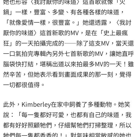
她也形容〈我討厭你的味道〉這首歌就像「火
鍋」一樣，豐富、多變、有各種各樣的味道，
「就像愛情一樣，很豐富。」她還透露，〈我討
厭你的味道〉這首新歌的MV，是在「史上最瘋
狂」的一天拍攝完成的——除了這支MV，當天還
一口氣拍完專輯內另外七首新歌的MV，讓她直呼
腦袋快打結，堪稱出道以來拍最多MV的一天！雖
然辛苦，但她表示看到畫面成果的那一刻，覺得
一切都很值得。
此外，Kimberley在家中飼養了多種動物。她笑
說：「每一隻都好可愛，也都有自己的味道，我
都有好好照顧牠們，仔細幫牠們打掃整理，所以
牠們每一隻都香香的！」對氣味相當敏感的她也