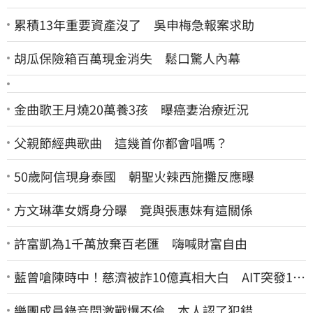
累積13年重要資產沒了 吳申梅急報案求助
胡瓜保險箱百萬現金消失 鬆口驚人內幕
金曲歌王月燒20萬養3孩 曝癌妻治療近況
父親節經典歌曲 這幾首你都會唱嗎？
50歲阿信現身泰國 朝聖火辣西施攤反應曝
方文琳準女婿身分曝 竟與張惠妹有這關係
許富凱為1千萬放棄百老匯 嗨喊財富自由
藍曾嗆陳時中！慈濟被詐10億真相大白 AIT突發1文
酸爆…他笑：真的很會
樂團成員錄音間激戰爆不倫 本人認了犯錯