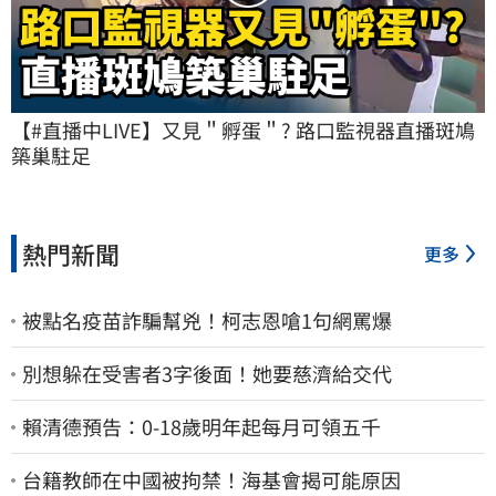
【#直播中LIVE】又見＂孵蛋＂? 路口監視器直播斑鳩
築巢駐足
熱門新聞
更多
被點名疫苗詐騙幫兇！柯志恩嗆1句網罵爆
別想躲在受害者3字後面！她要慈濟給交代
賴清德預告：0-18歲明年起每月可領五千
台籍教師在中國被拘禁！海基會揭可能原因