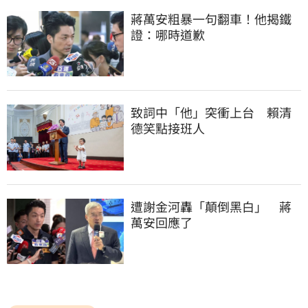
蔣萬安粗暴一句翻車！他揭鐵
證：哪時道歉
致詞中「他」突衝上台　賴清
德笑點接班人
遭謝金河轟「顛倒黑白」　蔣
萬安回應了