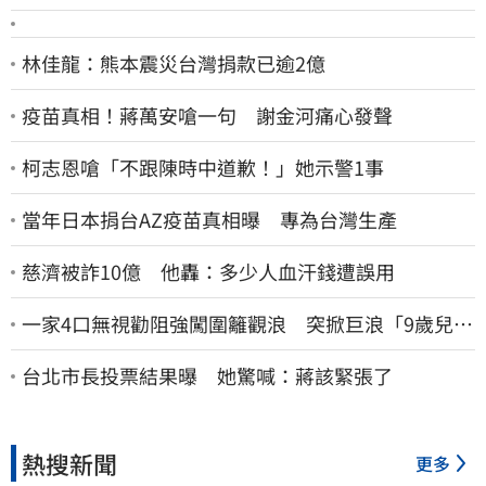
林佳龍：熊本震災台灣捐款已逾2億
疫苗真相！蔣萬安嗆一句 謝金河痛心發聲
柯志恩嗆「不跟陳時中道歉！」她示警1事
當年日本捐台AZ疫苗真相曝 專為台灣生產
慈濟被詐10億 他轟：多少人血汗錢遭誤用
一家4口無視勸阻強闖圍籬觀浪 突掀巨浪「9歲兒當
場遭捲入海」
台北市長投票結果曝 她驚喊：蔣該緊張了
熱搜新聞
更多