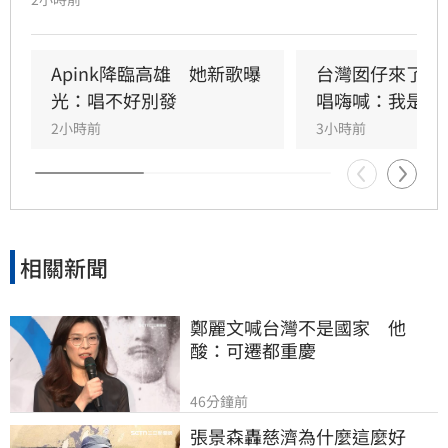
Apink及HIGHLIGHT五組人氣韓星，從新生代團
體到韓流經典代表接力登台，滿場粉絲高舉手燈
熱情應援，尖叫與歡呼聲一路未停，最後由
Apink降臨高雄　她新歌曝
台灣囡仔來了　
HIGHLIGHT壓軸接管舞台，將現場氣氛推向最高
光：唱不好別發
唱嗨喊：我是誰
潮。
2小時前
3小時前
相關新聞
鄭麗文喊台灣不是國家　他
酸：可遷都重慶
46分鐘前
張景森轟慈濟為什麼這麼好