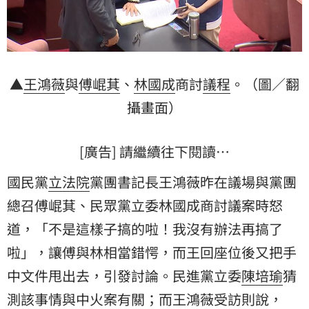
▲
王鴻薇
與
傅崐萁
、
林國成
商討
議程
。（圖／翻
攝畫面）
[廣告] 請繼續往下閱讀…
國民黨
立法院
黨團書記長王鴻薇昨在議場與黨團
總召傅崐萁、民眾黨立委林國成商討議案時怒
道，「不是這樣子搞的啦！我沒有辦法再搞了
啦」，讓傅與林相當錯愕，而王回座位後又把手
中文件甩出去，引發討論。民進黨立委
陳培瑜
猜
測該事情與中火案有關；而王鴻薇受訪則說，