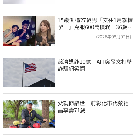
15歲倒追27歲男「交往1月就懷
孕！」克服600萬債務 36歲美
魔女當阿嬤了
(2026年08月07日)
慈濟遭詐10億　AIT突發文打擊
詐騙網笑翻
父親節辭世　前彰化市代蔡裕
昌享壽71歲