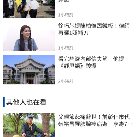
1小時前
徐巧芯提陳柏惟踢鐵板！律師
再曬1照補刀
1小時前
看完慈濟內部信失望　他提
《靜思語》酸爆
2小時前
其他人也在看
父親節悲痛辭世！前彰化市代
蔡裕昌罹肺腺癌病逝 享壽71
歲