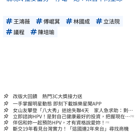
王鴻薇
傅崐萁
林國成
立法院
議程
陳培瑜
改版大回饋 熱門3C大獎接力送
一手掌握明星動態 即刻下載娛樂星聞APP
女山友攀登「八大秀」迷途失聯4天 家人急求助：剩我
媽還沒找到
立即諮詢HPV！是對自己健康最好的投資，把握現在不
PR
嫌晚！
伴侶和妳一起預防HPV，才有資格說愛妳！
PR
斷交19年看見台灣實力！「這國連2年來台」尋找商機