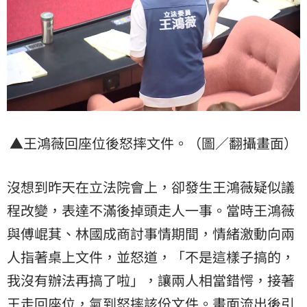
▲王鴻薇回座位後怒摔文件。（圖／翻攝畫面）
沒想到昨天在立法院會上，卻發生王鴻薇疑似議
程改變，表達不滿後掉頭走人一事。當時王鴻薇
與傅崐萁、林國成商討事情期間，情緒激動向兩
人指著桌上文件，並怒道，「不是這樣子搞的，
我沒有辦法再搞了啦」，讓兩人相當錯愕，接著
王走回座位，氣到怒摔該份文件。畫面流出後引