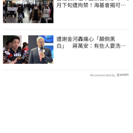
月下旬遭拘禁！海基會揭可能
原因
遭謝金河轟痛心「顛倒黑
白」 蔣萬安：有些人要洗人
民記憶，但洗不掉的
Recommended by