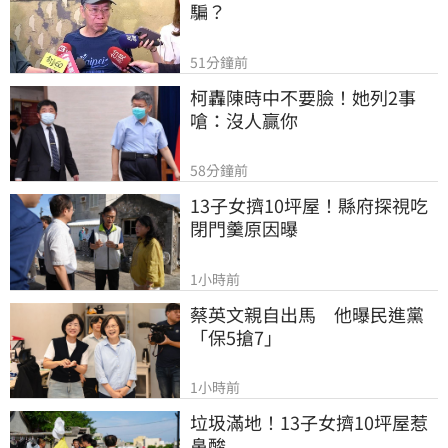
騙？
51分鐘前
柯轟陳時中不要臉！她列2事
嗆：沒人贏你
58分鐘前
13子女擠10坪屋！縣府探視吃
閉門羹原因曝
1小時前
蔡英文親自出馬　他曝民進黨
「保5搶7」
1小時前
垃圾滿地！13子女擠10坪屋惹
鼻酸