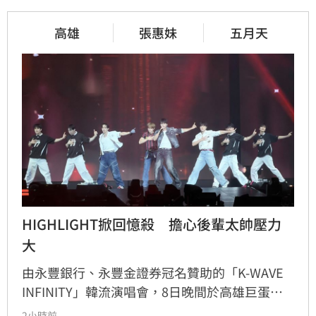
高雄
張惠妹
五月天
HIGHLIGHT掀回憶殺　擔心後輩太帥壓力
大
由永豐銀行、永豐金證券冠名贊助的「K-WAVE 
INFINITY」韓流演唱會，8日晚間於高雄巨蛋熱
力開唱，集結NEWBEAT、FLARE U、CRAVITY、
2小時前