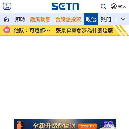
登入
即時
颱風動態
台股怎投資
政治
熱門
影音
都重
張景森轟慈濟為什麼這麼好騙？
柯轟陳