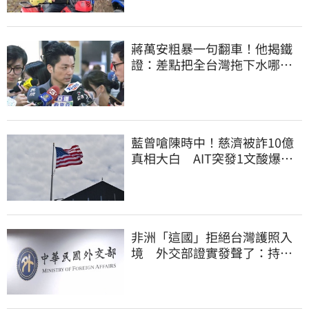
蔣萬安粗暴一句翻車！他揭鐵
證：差點把全台灣拖下水哪時
道歉
藍曾嗆陳時中！慈濟被詐10億
真相大白 AIT突發1文酸爆…
他笑：真的很會
非洲「這國」拒絕台灣護照入
境 外交部證實發聲了：持續
交涉聯繫