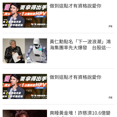
做到這點才有資格說愛你
PR
黃仁勳點名「下一波浪潮」鴻
海集團率先大爆發 台股這族
群全面噴出
做到這點才有資格說愛你
PR
爽睡黃金堆！詐慈濟10.6億變