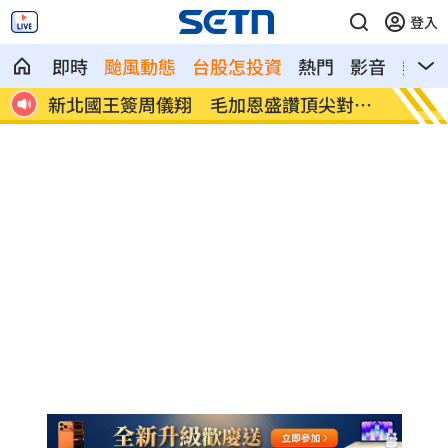
登入
即時
颱風動態
台股怎投資
熱門
影音
熱搜
提告
新北國王簽周儀翔 毛加恩盛讚頂尖對抗
泰國校
性