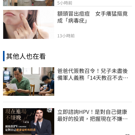
5小時前
額頭冒出痘痘　女手癢猛摳竟
成「病毒疣」
13小時前
其他人也在看
爸爸代簽教召令！兒子未盡後
備軍人義務「14天教召不去」
換3個月刑期
立即諮詢HPV！是對自己健康
最好的投資，把握現在不嫌
晚！