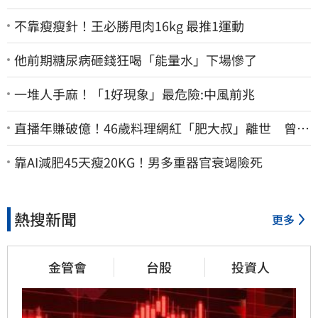
不靠瘦瘦針！王必勝甩肉16kg 最推1運動
他前期糖尿病砸錢狂喝「能量水」下場慘了
一堆人手麻！「1好現象」最危險:中風前兆
直播年賺破億！46歲料理網紅「肥大叔」離世 曾連
播17小時辛酸面曝
靠AI減肥45天瘦20KG！男多重器官衰竭險死
熱搜新聞
更多
金管會
台股
投資人