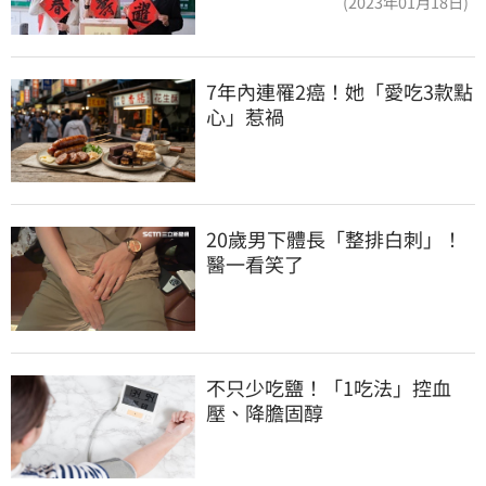
(2023年01月18日)
7年內連罹2癌！她「愛吃3款點
心」惹禍
20歲男下體長「整排白刺」！
醫一看笑了
不只少吃鹽！「1吃法」控血
壓、降膽固醇