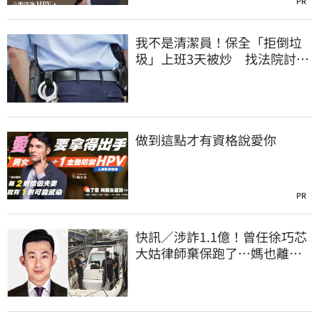
PR
我不是清潔員！保全「拒倒垃
圾」上班3天被炒 找法院討公
道結果出爐
做到這點才有資格說愛你
PR
快訊／涉詐1.1億！曾任徐巧芯
大姑律師棄保跑了…媽也離
境 桃檢發通緝