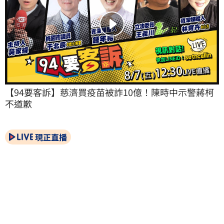
【94要客訴】慈濟買疫苗被詐10億！陳時中示警蔣柯
不道歉
現正直播