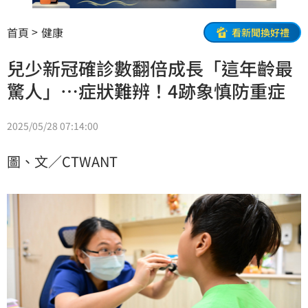
首頁
健康
看新聞換好禮
兒少新冠確診數翻倍成長「這年齡最
驚人」…症狀難辨！4跡象慎防重症
2025/05/28 07:14:00
圖、文／CTWANT