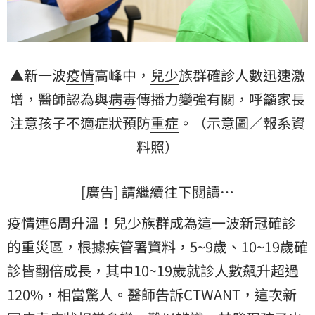
▲新一波
疫情
高峰中，
兒少
族群確診人數迅速激
增，醫師認為與
病毒
傳播力變強有關，呼籲家長
注意孩子不適症狀預防
重症
。（示意圖／報系資
料照）
[廣告] 請繼續往下閱讀…
疫情連6周升溫！兒少族群成為這一波新冠確診
的重災區，根據疾管署資料，5~9歲、10~19歲確
診皆翻倍成長，其中10~19歲就診人數飆升超過
120%，相當驚人。醫師告訴CTWANT，這次新