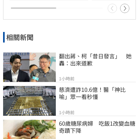
市場投機風氣，引導台股回歸理性投資基本面，
維護資本市場秩序與金融穩定。
相關新聞
翻出蔣、柯「昔日發言」　她
轟：出來道歉
1小時前
慈濟遭詐10.6億！醫「神比
喻」眾一看秒懂
1小時前
60歲糖尿病婦　吃飯1改變血糖
奇蹟下降