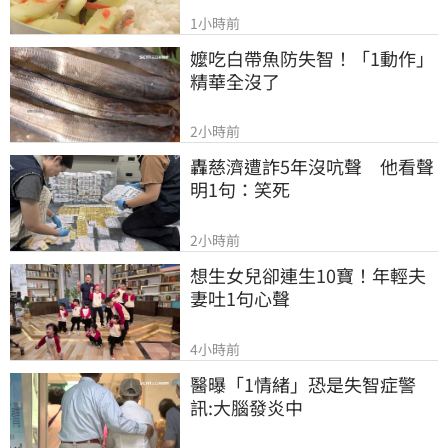
1小時前
嬤吃白帶魚防失智！「1動作」
精華全沒了
2小時前
轟慈濟遭詐5年沒吭聲　他看聲
明1句：笑死
2小時前
想生女兒卻連生10寶！年輕夫
妻吐1句心聲
4小時前
醫曝「1情緒」恐是失智症警
訊:大腦發炎中