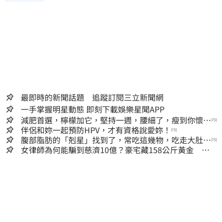
最即時的新聞話題 追蹤訂閱三立新聞網
一手掌握明星動態 即刻下載娛樂星聞APP
減肥首選，檸檬加它，堅持一週，腰細了，瘦到你懷疑
PR
人生
伴侶和妳一起預防HPV，才有資格說愛妳！
PR
腹部脂肪的「剋星」找到了，常吃這幾物，吃走大肚
PR
囊，瘦出小蠻腰
女律師為何能騙到慈濟10億？豪宅藏158公斤黃金 李
怡貞驚曝背後身分