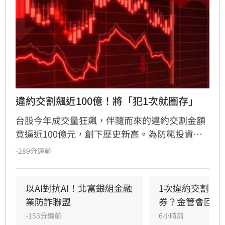
違約交割飆近100億！將「犯1次就圈存」
台股今年成交量狂飆，伴隨而來的違約交割金額
竟逼近100億元，創下歷史新高。為防範投資人
利用高槓桿「空手套白狼」，金管會擬祭出鐵腕
-289分鐘前
政策，規劃修法將違約交割規範緊縮為「1次違
約即圈存」，取消過往的緩衝空間。同時，官方
正密切監控房貸、信貸等「4貸同堂」的極端槓
以AI對抗AI！北富銀組金融
1次違約交割預
桿亂象，並籌建「台股儀表板」整合跨機構數
業防詐聯盟
券？金管會回應
據，透過強化風險監理與資訊透明化，全面防堵
-153分鐘前
6小時前