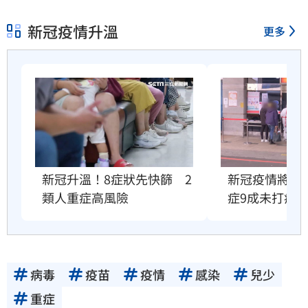
容提供者或合法權利人所有，三立集團不擔保
新冠疫情升溫
更多
其真實性、正確性、即時性、完整性或合法
性。三立新聞網所提供的資訊內容，若其著作
權不屬於三立集團所有，使用者未取得內容提
供者（著作權人）許可之前，亦不得擅自轉
貼、重製、變更、散布，否則概由使用者自負
全責。
新冠升溫！8症狀先快篩　2
新冠疫情將衝
類人重症高風險
症9成未打疫
病毒
疫苗
疫情
感染
兒少
重症