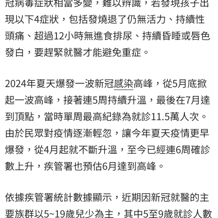
冠病毒症狀相當多變，難以辨識，若發現孩子出
現以下4症狀，包括發燒退了仍無活力、持續性
頭痛、超過12小時無進食排尿、持續昏睡或唇色
發白，要趕緊就醫才能避免重症。
2024年夏天爆發一波新冠
感染
高峰，從5月底掀
起一波高峰，接著連5周持續升溫，最後在7月達
到頂點，當時單周最高紀錄為就診11.5萬人次。
由於民眾對疫情逐漸輕忽，讓今年夏天疫情更早
爆發，從4月起就不斷升溫，至今已經連6周確診
數上升，疾管署也預估6月達到高峰。
依據疾管署統計數據顯示，近期因新冠就醫的主
要族群以5~19歲兒少為主，其中5至9歲就診人數