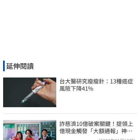
延伸閱讀
台大醫研究瘦瘦針：13種癌症
風險下降41%
詐慈濟10億破案關鍵！提領上
億現金觸發「大額通報」神鬼
律師遭擊落內幕