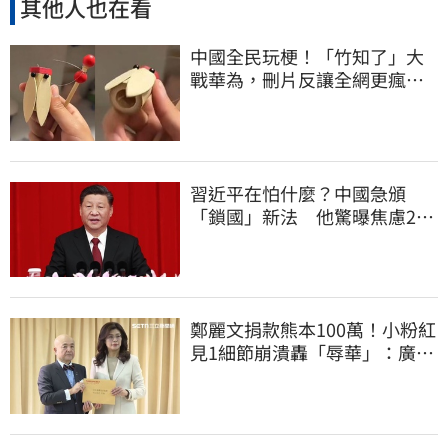
其他人也在看
中國全民玩梗！「竹知了」大
戰華為，刪片反讓全網更瘋
網友狂酸玻璃心
習近平在怕什麼？中國急頒
「鎖國」新法 他驚曝焦慮2
事：恐慌鞏固政權
鄭麗文捐款熊本100萬！小粉紅
見1細節崩潰轟「辱華」：廣西
水災怎不捐