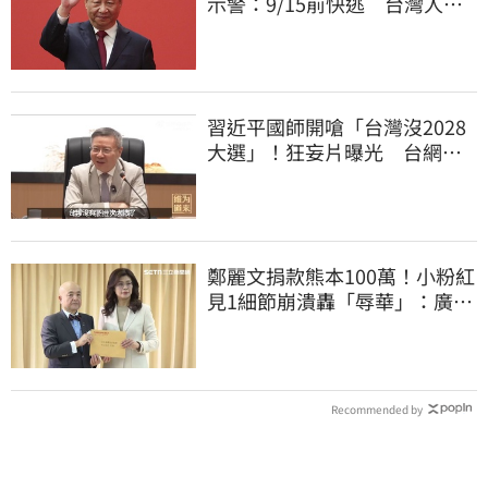
示警：9/15前快逃 台灣人也
被規範恐出不來
習近平國師開嗆「台灣沒2028
大選」！狂妄片曝光 台網
憂：內應配合亂台
鄭麗文捐款熊本100萬！小粉紅
見1細節崩潰轟「辱華」：廣西
水災怎不捐
Recommended by