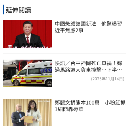
延伸閱讀
中國急頒鎖國新法　他驚曝習
近平焦慮2事
快訊／台中神岡死亡車禍！婦
過馬路遭大貨車撞擊…下半身
輾碎慘死路口
(2025年11月14日)
鄭麗文捐熊本100萬　小粉紅抓
1細節轟辱華