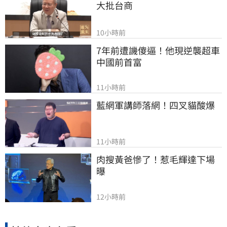
大批台商
10小時前
7年前遭譏傻逼！他現逆襲超車
中國前首富
11小時前
藍網軍講師落網！四叉貓酸爆
11小時前
肉搜黃爸慘了！惹毛輝達下場
曝
12小時前