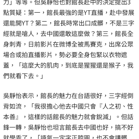
力」等等。但吳靜怡也對館長赴中的決定提出3
點質疑：第一，館長最強的是YT直播，赴中發展
還能開YT？第二，館長時常出口成髒，不是三字
經就是嗆人，去中國還敢這麼做？第三，館長全
身刺青，日前影片在微博全被馬賽克，出席公眾
場合或拍直播影片，勢必要全身包緊以衣物遮
蓋，「這麼大的肌肉，到底是猩猩還是猴子，我
們就看下去。」
吳靜怡表示，館長的魅力在台語很好，三字經倒
背如流，「我很擔心他去中國只會『人之初、性
本善』，這樣的話館長的魅力就會銳減」。但話
鋒一轉，吳靜怡也坦言館長去中國也好，搞不好
就學乖了，「語氣一定字正腔圓，也不會講髒