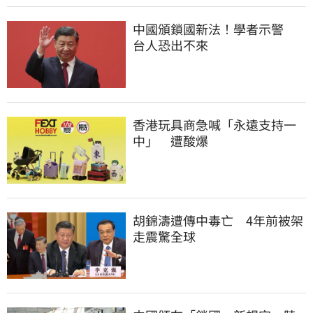
中國頒鎖國新法！學者示警　
台人恐出不來
香港玩具商急喊「永遠支持一
中」　遭酸爆
胡錦濤遭傳中毒亡　4年前被架
走震驚全球