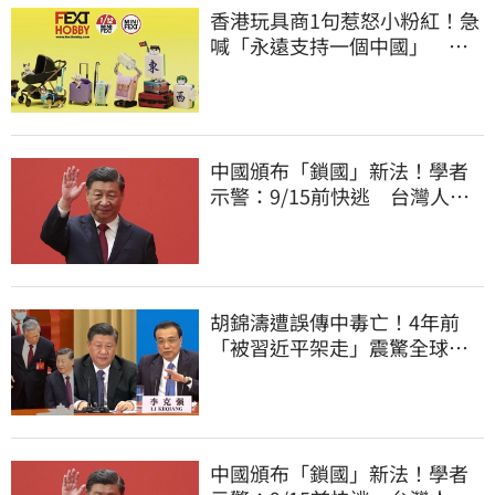
香港玩具商1句惹怒小粉紅！急
喊「永遠支持一個中國」 慘
被酸爆
中國頒布「鎖國」新法！學者
示警：9/15前快逃 台灣人也
被規範恐出不來
胡錦濤遭誤傳中毒亡！4年前
「被習近平架走」震驚全球
李克強猝逝被挖
中國頒布「鎖國」新法！學者