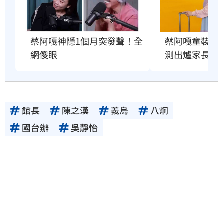
蔡阿嘎神隱1個月突發聲！全
蔡阿嘎童裝爆造
網傻眼
測出爐家長傻
館長
陳之漢
義烏
八炯
國台辦
吳靜怡