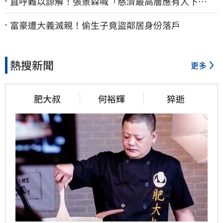
直呼難以諒解！張景森喊「慈濟最高層應有人下
台」：受害者是捐款的大眾
富豪遭大義滅親！偷生子竟盜鄰居身份落戶
熱搜新聞
更多
肥大叔
何裕輝
猝逝