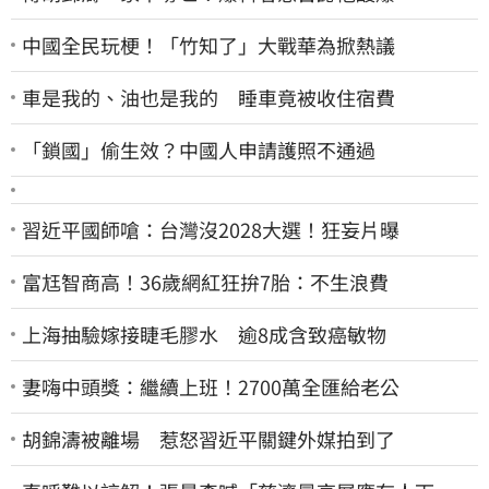
中國全民玩梗！「竹知了」大戰華為掀熱議
車是我的、油也是我的 睡車竟被收住宿費
「鎖國」偷生效？中國人申請護照不通過
習近平國師嗆：台灣沒2028大選！狂妄片曝
富尪智商高！36歲網紅狂拚7胎：不生浪費
上海抽驗嫁接睫毛膠水 逾8成含致癌敏物
妻嗨中頭獎：繼續上班！2700萬全匯給老公
胡錦濤被離場 惹怒習近平關鍵外媒拍到了