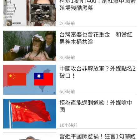
柯基1隻NT400！網紅爆中國繁
殖場殘酷黑幕
2小時前
台灣富婆也曾花重金　和當紅
男神木桶共浴
3小時前
中國攻台非解放軍？外媒點名2
破口！
6小時前
拒為產能過剩道歉！外媒嗆中
國
10小時前
習近平國師惹禍！狂言1句嚇跑