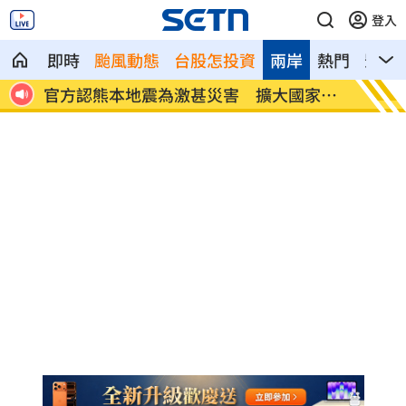
登入
即時
颱風動態
台股怎投資
兩岸
熱門
影音
移焦
官方認熊本地震為激甚災害 擴大國家補
美情報
助
國