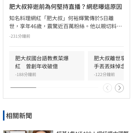
肥大叔猝逝前為何堅持直播？網悲曝這原因
知名料理網紅「肥大叔」何裕輝驚傳於5日離
世，享年46歲，震驚近百萬粉絲。他以親切料理
教學及堅持品質的創業理念聞名，從更生人翻轉
-231分鐘前
人生創下年收破億紀錄。回顧8月3日的最後直
播，當時他神情疲憊仍堅持完成工作，敬業態度
讓網友鼻酸。肥大叔曾坦言創業初期以健康換事
肥大叔國台語教煮菜爆
肥大叔離世享年
業，高強度直播成為日常。粉絲紛紛留言悼念，
紅　曾創年收破億
手丟丟妹悼念發
感謝他作為廚藝啟蒙，並對其猝逝感到遺憾。儘
-188分鐘前
-122分鐘前
管確切死因未明，但他認真生活、視粉絲為重的
精神，將永遠留在支持者的心中。
相關新聞