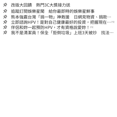
改版大回饋 熱門3C大獎接力送
追蹤訂閱娛樂星聞 給你最即時的娛樂星鮮事
熊本強震台灣「捐一物」神救援 日網見物資、捐款
喊：給台灣統治算了
立即諮詢HPV！是對自己健康最好的投資，把握現在不
PR
嫌晚！
伴侶和妳一起預防HPV，才有資格說愛妳！
PR
我不是清潔員！保全「拒倒垃圾」上班3天被炒 找法院
討公道結果出爐