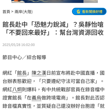
首頁
兩岸(大陸)
看新聞換好禮
館長赴中「恐魅力銳減」？吳靜怡嗆
「不要回來最好」：幫台灣資源回收
2025/05/28 16:02:00
節目中心／綜合報導
網紅「
館長
」
陳之漢
日前宣布將赴中國直播，
國
台辦
表態歡迎，「只要遵紀守法可當自己家」。
網紅
八炯
則爆料，有中共統戰部官員在錄音檔中
證實館長「在
義烏
做跨境電商」。館長對此否認
錄音檔真實性，並質疑自己還沒辦好台胞證「就