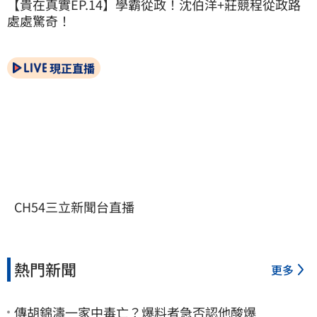
【貴在真實EP.14】學霸從政！沈伯洋+莊競程從政路
處處驚奇！
現正直播
CH54三立新聞台直播
熱門新聞
更多
傳胡錦濤一家中毒亡？爆料者急否認他酸爆