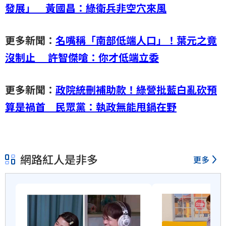
發展」 黃國昌：綠衛兵非空穴來風
更多新聞：
名嘴稱「南部低端人口」！葉元之竟
沒制止
許智傑嗆：你才低端立委
更多新聞：
政院統刪補助款！綠營批藍白亂砍預
算是禍首 民眾黨：執政無能甩鍋在野
網路紅人是非多
更多