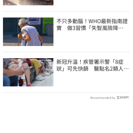
不只多動腦！WHO最新指南證
實 做3習慣「失智風險降
45%」
新冠升溫！疾管署示警「8症
狀」可先快篩 醫點名2類人重
症高風險
Recommended by