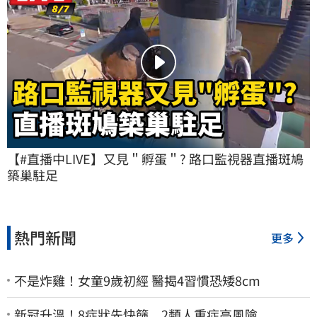
【#直播中LIVE】又見＂孵蛋＂? 路口監視器直播斑鳩
築巢駐足
熱門新聞
更多
不是炸雞！女童9歲初經 醫揭4習慣恐矮8cm
新冠升溫！8症狀先快篩 2類人重症高風險