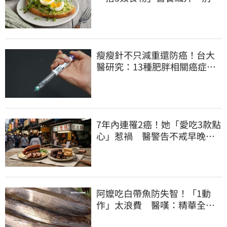
加蜂蜜
瘦瘦針不只減重還防癌！台大
醫研究：13種肥胖相關癌症風
險下降41%
7年內連罹2癌！她「愛吃3款點
心」惹禍 醫警告不戒早晚有
肝癌
阿嬤吃白帶魚防失智！「1動
作」太浪費 醫嘆：精華全沒
了