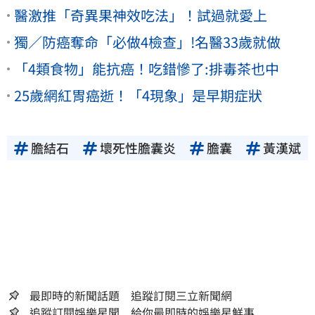
醫激推「奇異果神效吃法」！試過就愛上
獨／防癌奪命「必做4檢查」!名醫33歲就做
「4類食物」能抗癌！吃錯慘了:排毒茶也中
25歲網紅胃癌逝！「4現象」是早期症狀
膽結石
壞死性膽囊炎
膽囊
黃漢斌
最即時的新聞話題 追蹤訂閱三立新聞網
追蹤訂閱娛樂星聞 給你最即時的娛樂星鮮事