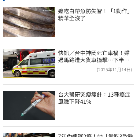
嬤吃白帶魚防失智！「1動作」
精華全沒了
快訊／台中神岡死亡車禍！婦
過馬路遭大貨車撞擊…下半身
輾碎慘死路口
(2025年11月14日)
台大醫研究瘦瘦針：13種癌症
風險下降41%
7年內連罹2癌！她「愛吃3款點