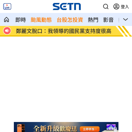
登入
即時
颱風動態
台股怎投資
熱門
影音
熱搜
看
鄭麗文脫口：我領導的國民黨支持度很高
投信逆