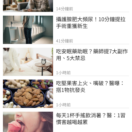
14分鐘前
攝護腺肥大頻尿！10分鐘提拉
手術重獲新生
41分鐘前
吃安眠藥助眠？藥師提7大副作
用、5大禁忌
1小時前
吃堅果害上火、嘴破？醫曝：
搭1物抗發炎
1小時前
每天1杯手搖飲消暑？醫：1習
慣害越喝越累