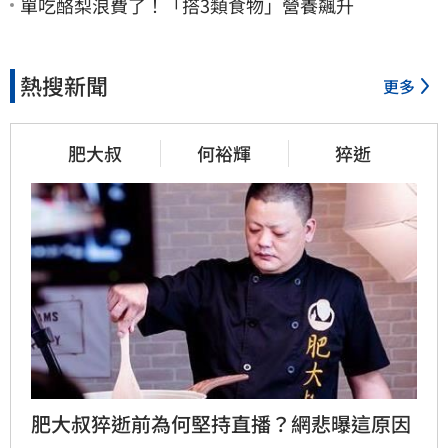
單吃酪梨浪費了！「搭3類食物」營養飆升
熱搜新聞
更多
肥大叔
何裕輝
猝逝
肥大叔猝逝前為何堅持直播？網悲曝這原因