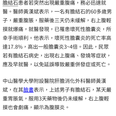
膽結石
患者若突然出現嚴重腹痛，務必迅速就
醫。醫師黃漢斌表示，一名有膽結石的60多歲男
子，嚴重腹脹，服藥後三天仍未緩解，右上腹輕
摸就爆痛，就醫發現，已罹患壞死性膽囊炎，所
幸手術順利。他表示，壞死性膽囊炎的死亡率高
達17.8%，高出一般膽囊炎3~4倍。因此，民眾
若有膽結石病史，出現右上腹痛、發燒等症狀，
應及早就醫，以免延誤導致嚴重併發症或死亡。
中山醫學大學附設醫院肝膽消化外科醫師黃漢
斌，在其
臉書
表示，上述男子有膽結石，某天嚴
重胃脹氣，服用3天藥物後仍未緩解，右上腹輕
摸也會劇痛，顯示為腹膜炎。