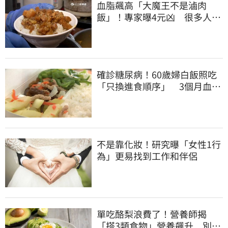
血脂飆高「大魔王不是滷肉
飯」！專家曝4元凶 很多人天
天吃
確診糖尿病！60歲婦白飯照吃
「只換進食順序」 3個月血糖
奇蹟下降
不是靠化妝！研究曝「女性1行
為」更易找到工作和伴侶
單吃酪梨浪費了！營養師揭
「搭3類食物」營養飆升 別再