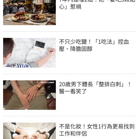
心」惹禍
不只少吃鹽！「1吃法」控血
壓、降膽固醇
20歲男下體長「整排白刺」！
醫一看笑了
不是化妝！女性1行為更易找到
工作和伴侶