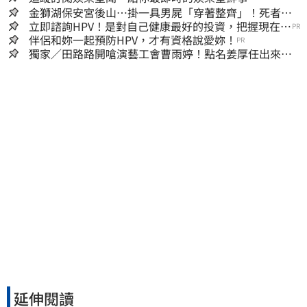
金獅湖保安宮後山…掛一具男屍「穿著整齊」！死者身
份曝
立即諮詢HPV！是對自己健康最好的投資，把握現在不
PR
嫌晚！
伴侶和妳一起預防HPV，才有資格說愛妳！
PR
獨家／田路路開嗆演藝工會曹雨婷！點名姜厚任出來
他16字回應了
延伸閱讀