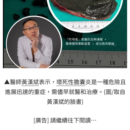
▲醫師
黃漢斌
表示，
壞死性
膽囊
炎是一種危險且
進展迅速的重症，需儘早就醫和治療。(圖/取自
黃漢斌的臉書)
[廣告] 請繼續往下閱讀…