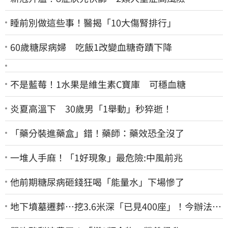
睡前別做這些事！醫揭「10大傷腎排行」
60歲糖尿病婦 吃飯1改變血糖奇蹟下降
不是藍莓！1水果是維生素C寶庫 可穩血糖
炎夏高溫下 30歲男「1舉動」秒猝逝！
「藥分裝進藥盒」錯！藥師：藥效恐全沒了
一堆人手麻！「1好現象」最危險:中風前兆
他前期糖尿病砸錢狂喝「能量水」下場慘了
地下墳墓遷葬…挖3.6米深「已見400座」！今辦法會
安撫祖先