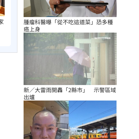
家
腫瘤科醫曝「從不吃這道菜」恐多種
癌上身
新／大雷雨開轟「2縣市」　示警區域
出爐