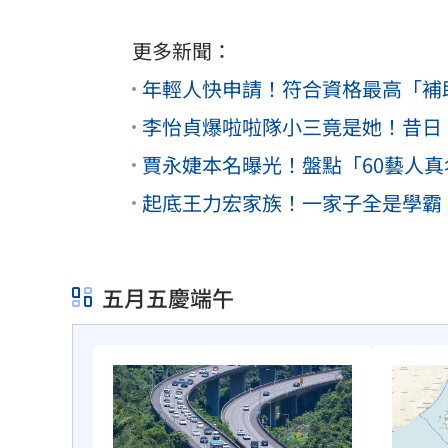
更多新聞：
年輕人快申請！符合資格最高「補
李怡貞爆啦啦隊小三竟是她！昔日
賈永婕本名曝光！盤點「60藝人
起底王力宏家族！一家子全是學霸
五月五慶端午