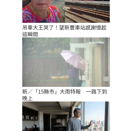
吊車大王哭了！望新豐車站感謝憶起
這瞬間
新／「15縣市」大雨特報　一路下到
晚上