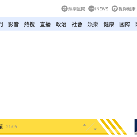
娛樂星聞
iNEWS
祝你健康
門
影音
熱搜
直播
政治
社會
娛樂
健康
國際
腺癌
21:13
知』
21:10
照登台
21:10
破百萬
21:08
係曝
21:08
單
21:05