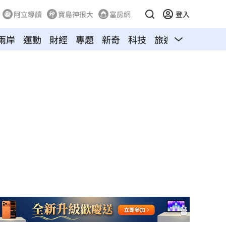
阿立導讀
寶島神很大
富房網
登入
兩岸
運動
財經
專題
新奇
科技
旅遊
汽車
寵物