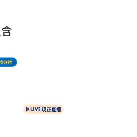
人含
換好禮
現正直播