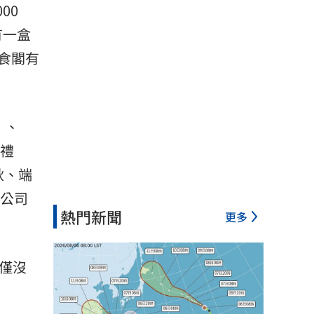
00
有一盒
食閣有
」、
福禮
秋、端
公司
熱門新聞
更多
僅沒