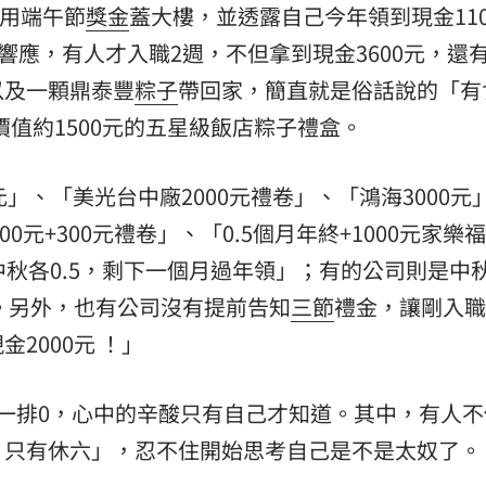
起用端午節
獎金
蓋大樓，並透露自己今年領到現金110
響應，有人才入職2週，不但拿到現金3600元，還
以及一顆鼎泰豐
粽子
帶回家，簡直就是俗話說的「有
及價值約1500元的五星級飯店粽子禮盒。
0元」、「美光台中廠2000元禮卷」、「鴻海3000元
00元+300元禮卷」、「0.5個月年終+1000元家樂
中秋各0.5，剩下一個月過年領」；有的公司則是中
」。另外，也有公司沒有提前告知
三節
禮金，讓剛入職
2000元 ！」
一排0，心中的辛酸只有自己才知道。其中，有人不
，只有休六」，忍不住開始思考自己是不是太奴了。