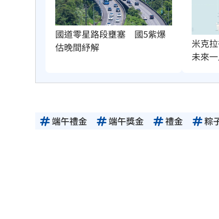
國道零星路段壅塞　國5紫爆
米克拉
估晚間紓解
未來一
端午禮金
端午獎金
禮金
粽