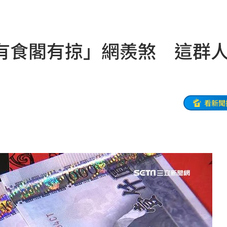
逮人
20:55
了
20:52
有食閣有掠」網羨煞 這群
防災
20:52
防衛
20:52
0:51
看新聞
影響
20:43
了
20:40
肉
20:40
警」
20:39
擴建
20:39