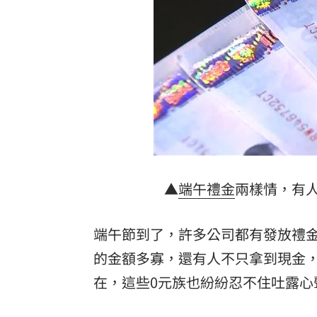
7年內連罹2癌！她「愛吃3款點心」惹禍
遠見天下創辦人高希均90歲辭世！
20:35
詐慈濟主嫌信辟穀教 收押全破功嗑光
AI時代!培養孩子思考.解決問題能力更重
台灣彩券開獎直播中
20:31
LIVE三立+24小時直播
15:27
▲
端午
禮金
兩樣情，有
三立iNEWS新聞台線上直播
18:00
端午節到了，許多公司都有發放禮
理想混蛋號召粉絲跨海追星吃美食！
18:
的金額多寡，還有人不只拿到現金
在，這些0元族也紛紛忍不住吐露心