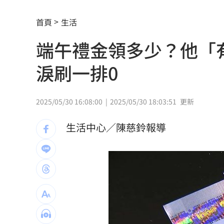
藍網軍黑夜奇俠買個資威脅 女撿半年
首頁
生活
傳社宅「只會新增3萬戶」 劉世芳說話
端午禮金領多少？他「
白海豚進逼北台灣 侯友宜令新北戒備
淚刷一排0
漢光42／第五作戰區實施關鍵基礎設施
快訊／威力彩頭獎2億 8／6開獎號碼
2
2025/05/30 16:08:00
2025/05/30 18:03:51
更新
桃園5區8/10停水11小時 近10萬戶受
生活中心／陳慈鈴報導
「白海豚」最快明發海警 卓榮泰發聲
李棟旭拍裸露戲拚了 戒酒半年狂操肌
慈濟被詐10億 王必勝曝「陳時中早示
華邦電：記憶體2027年更吃緊 高雄廠