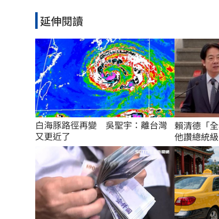
延伸閱讀
白海豚路徑再變　吳聖宇：離台灣
賴清德「全
又更近了
他讚總統級嘲