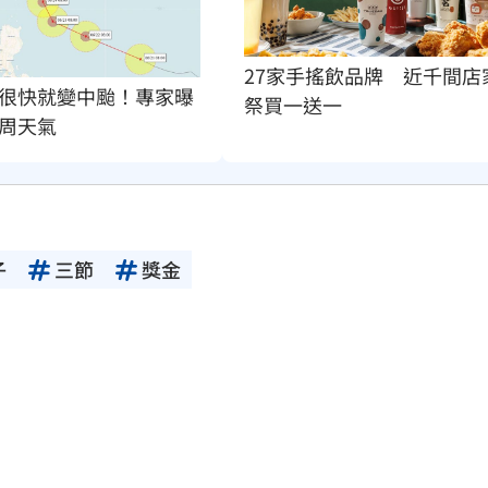
27家手搖飲品牌　近千間店
很快就變中颱！專家曝
祭買一送一
周天氣
子
三節
獎金