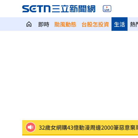
即時
颱風動態
台股怎投資
生活
熱
二手菸超毒！她陪夫看病 意外查出肺
詐慈濟10億！律師驚揭陳時中『根本先
NCC無委員唱獨立空城計 iPhone 18
650萬冊神話崩!《週刊少年Jump》跌
贓款換黃金藏豪宅 律師勾宗教世家關
32歲女網購43億動漫周邊2000筆惡意棄