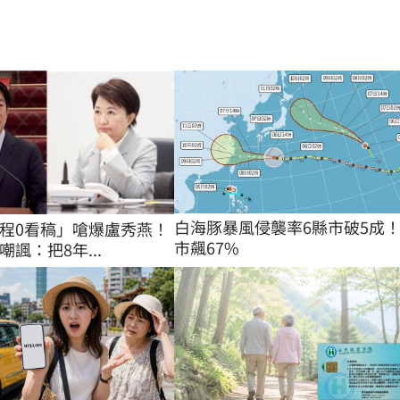
白海豚暴風侵襲率6縣市破5成！
程0看稿」嗆爆盧秀燕！
市飆67%
諷：把8年...