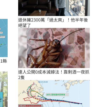
退休擁2300萬「過太爽」！他半年後
絕望了
1縣
達人公開0成本滅蟑法！靠剩酒一夜抓
2隻