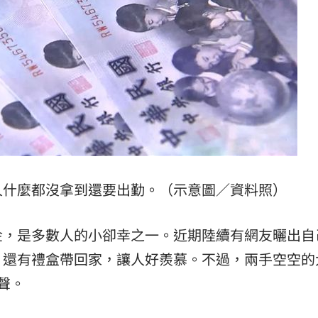
20:38
便當
20:34
要
20:30
人什麼都沒拿到還要出勤。（示意圖／資料照）
金，是多數人的小卻幸之一。近期陸續有網友曬出自
15
，還有禮盒帶回家，讓人好羨慕。不過，兩手空空的
聲。