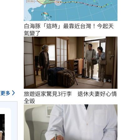
白海豚「這時」最靠近台灣！今起天
氣變了
更多
旅遊返家驚見3行李　退休夫妻好心情
全毀