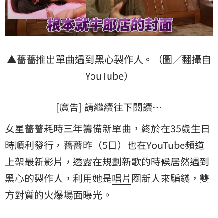
▲
薔薔
推出
單曲
遇到黑心
製作人
。（圖／翻攝自
YouTube）
[廣告] 請繼續往下閱讀…
女星薔薔耗時三年籌備新單曲，終於在35歲生日
時順利發行，薔薔昨（5日）也在YouTube頻道
上架最新影片，透露在規劃新歌的時候居然遇到
黑心的製作人，利用她是
唱片
圈新人來騙錢，雙
方對質的火爆場面曝光。