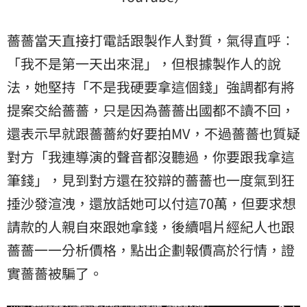
薔薔當天直接打電話跟製作人對質，氣得直呼︰
「我不是第一天出來混」，但根據製作人的說
法，她堅持「不是我硬要拿這個錢」強調都有將
提案交給薔薔，只是因為薔薔出國都不讀不回，
還表示早就跟薔薔約好要拍MV，不過薔薔也質疑
對方「我連導演的聲音都沒聽過，你要跟我拿這
筆錢」，見到對方還在狡辯的薔薔也一度氣到狂
捶沙發渲洩，還放話她可以付這70萬，但要求想
請款的人親自來跟她拿錢，後續唱片經紀人也跟
薔薔一一分析價格，點出企劃報價高於行情，證
實薔薔被騙了。