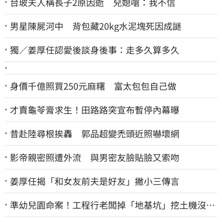
台玻夫人稱長子2原因逝 兒媳嗆：我不信
男星陳屍河中 背包藏20kg水泥塊死因成謎
獨／姜厚任認愛後談身後事：走多久算多久
身價千億照買250元麻糬 富太包包自己做
才賣龜苓膏求生！田路路突宣布暫停內幕曝
昔赴陸尋根挨轟 郭品超變禿頭近照嚇壞網
影帝親密照遭外流 與男密友臉貼臉又索吻
姜厚任揭「和女友前夫是好友」撇小三傳言
準幼兒園命案！工程行老闆掉「地基坑」挖土機沒看
到…下土石活埋他