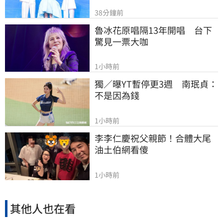
38分鐘前
魯冰花原唱隔13年開唱　台下
驚見一票大咖
1小時前
獨／曝YT暫停更3週　南珉貞：
不是因為錢
1小時前
李李仁慶祝父親節！合體大尾
油土伯網看傻
1小時前
其他人也在看