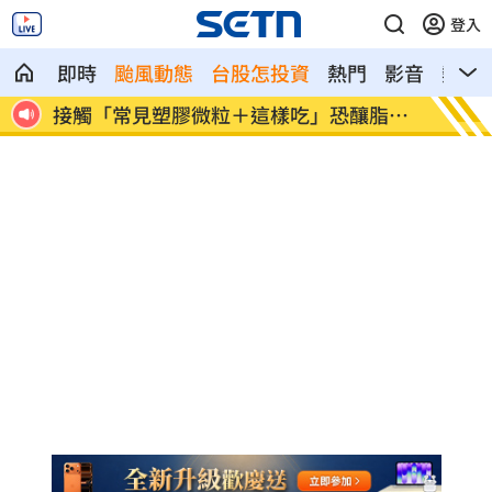
登入
即時
颱風動態
台股怎投資
熱門
影音
熱搜
掃雄
接觸「常見塑膠微粒＋這樣吃」恐釀脂肪
伍婉華
肝
切