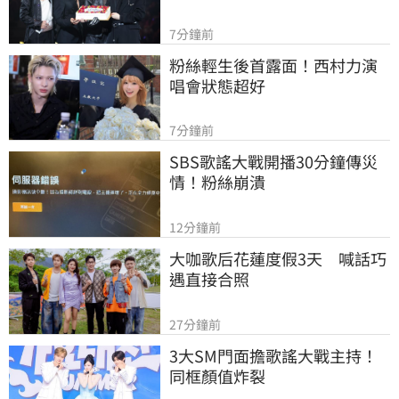
7分鐘前
粉絲輕生後首露面！西村力演
唱會狀態超好
7分鐘前
SBS歌謠大戰開播30分鐘傳災
情！粉絲崩潰
12分鐘前
大咖歌后花蓮度假3天　喊話巧
遇直接合照
27分鐘前
3大SM門面擔歌謠大戰主持！
同框顏值炸裂