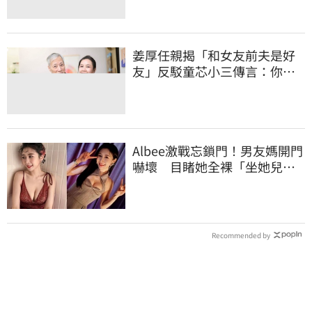
姜厚任親揭「和女友前夫是好
友」反駁童芯小三傳言：你在
講三小？
Albee激戰忘鎖門！男友媽開門
嚇壞 目睹她全裸「坐她兒子
身上」
Recommended by