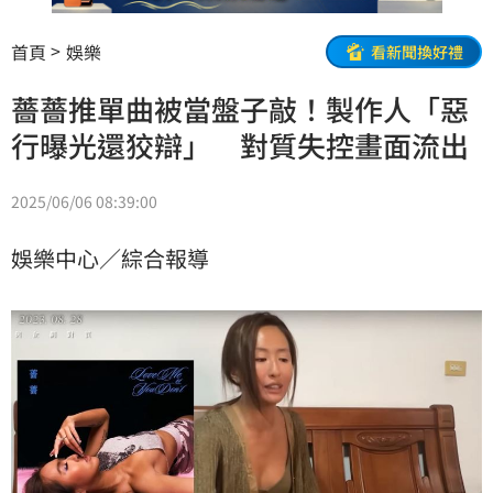
首頁
娛樂
看新聞換好禮
薔薔推單曲被當盤子敲！製作人「惡
行曝光還狡辯」 對質失控畫面流出
2025/06/06 08:39:00
娛樂中心／綜合報導