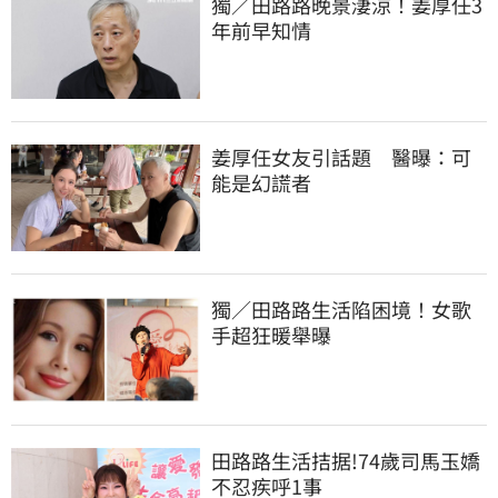
獨／田路路晚景淒涼！姜厚任3
年前早知情
姜厚任女友引話題　醫曝：可
能是幻謊者
獨／田路路生活陷困境！女歌
手超狂暖舉曝
田路路生活拮据!74歲司馬玉嬌
不忍疾呼1事