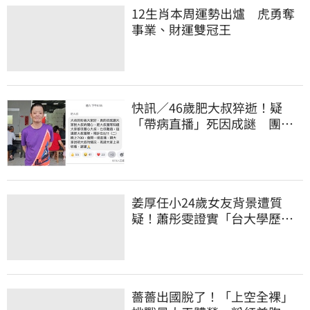
12生肖本周運勢出爐 虎勇奪
事業、財運雙冠王
快訊／46歲肥大叔猝逝！疑
「帶病直播」死因成謎 團隊
「證實1事」發聲
姜厚任小24歲女友背景遭質
疑！蕭彤雯證實「台大學歷是
真的」文章更超齡
薔薔出國脫了！「上空全裸」