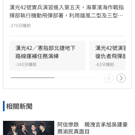
漢光42號實兵演習進入第五天，海軍濱海作戰指
揮部執行機動飛彈部署，利用雄風二型及三型飛
彈扼控關鍵海域；第五作戰區實施「要域火殲」
-275分鐘前
演練，展現砲兵快速應處與戰術轉換效能。此
外，陸軍58砲指部海馬士多管火箭執行跨區增
援，在風雨中迅速抵達戰術位置，展現高機動性
漢光42／憲指部北捷地下
漢光42號演習
與精準遠程打擊力。
路線運補任務演練
復仇者飛彈部隊
-142分鐘前
-63分鐘前
相關新聞
阿信慘跌　親洩言承旭吳建豪
周渝民真面目