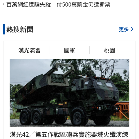
百萬網紅遭騙失蹤 付500萬贖金仍遭撕票
熱搜新聞
更多
漢光演習
國軍
桃園
漢光42／第五作戰區砲兵實施要域火殲演練