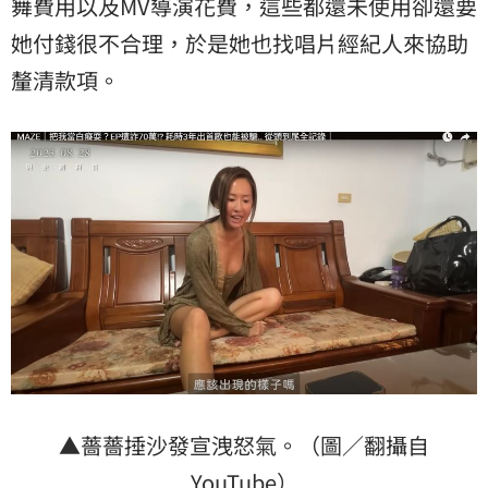
舞費用以及MV導演花費，這些都還未使用卻還要
她付錢很不合理，於是她也找唱片經紀人來協助
釐清款項。
▲薔薔捶沙發宣洩怒氣。（圖／翻攝自
YouTube）