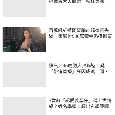
挑戰最大天體營 粉紅美胸被
路人狂讚
百萬網紅遭閨蜜騙赴菲律賓失
蹤 家屬付500萬贖金仍遭撕票
快訊／46歲肥大叔猝逝！疑
「帶病直播」死因成謎 團隊
「證實1事」發聲
3歲就「認愛姜厚任」稱七世情
緣？姓名學家：超出玄學範疇