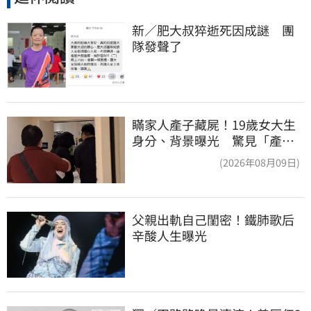
新／肥大叔猝逝死因成謎　團
隊發聲了
瞞家人產子藏屍！19歲女大生
身分、背景曝光 驚見「產檢
紀錄全空白」
(2026年08月09日)
父親出軌自己閨密！鐵肺歌后
辛酸人生曝光