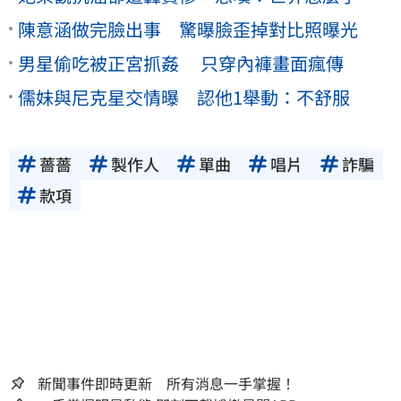
陳意涵做完臉出事 驚曝臉歪掉對比照曝光
男星偷吃被正宮抓姦 只穿內褲畫面瘋傳
儒妹與尼克星交情曝 認他1舉動：不舒服
薔薔
製作人
單曲
唱片
詐騙
款項
新聞事件即時更新 所有消息一手掌握！