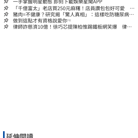
一手掌握明星動態 即刻下載娛樂星聞APP
「千億富太」老店買250元麻糬！店員讚包包好可愛 笑
回：我自己做的
豬肉=不健康？研究揭「驚人真相」：這樣吃防糖尿病、
降膽固醇
做到這點才有資格說愛你
PR
律師詐慈濟10億！徐巧芯提陳柏惟踢鐵板網笑爆 律師
再曬1照補刀
延伸閱讀