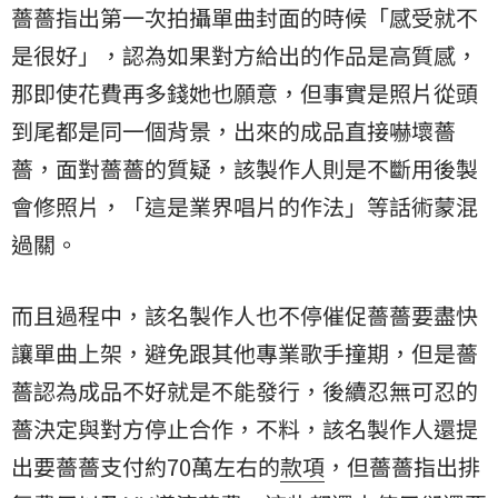
薔薔指出第一次拍攝單曲封面的時候「感受就不
是很好」，認為如果對方給出的作品是高質感，
那即使花費再多錢她也願意，但事實是照片從頭
到尾都是同一個背景，出來的成品直接嚇壞薔
薔，面對薔薔的質疑，該製作人則是不斷用後製
會修照片，「這是業界唱片的作法」等話術蒙混
過關。
而且過程中，該名製作人也不停催促薔薔要盡快
讓單曲上架，避免跟其他專業歌手撞期，但是薔
薔認為成品不好就是不能發行，後續忍無可忍的
薔決定與對方停止合作，不料，該名製作人還提
出要薔薔支付約70萬左右的
款項
，但薔薔指出排