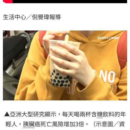
生活中心／倪譽瑋報導
▲亞洲大型研究顯示，每天喝兩杯含
糖
飲料的年
輕人，
胰臟
癌死亡風險增加3倍。（示意圖／資