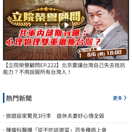
【立院榮譽顧問EP.222】北京要讓台灣自己失去抵抗
能力？不用說服所有台灣人！
熱門新聞
更多
旅遊返家驚見3行李 退休夫妻好心情全毀
腫瘤科醫曝「從不吃這道菜」恐多種癌上身