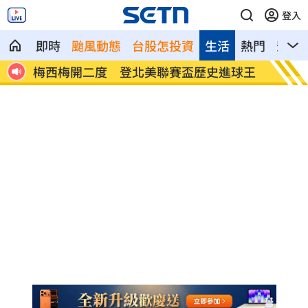
登入
即時
颱風動態
台股怎投資
生活
熱門
影音
球王
挖童骨後頻出意外 台積電嘉義廠請神鎮
這吃法
煞
賣