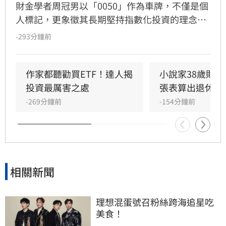
財金學者周冠男以「0050」作為車牌，不僅是個
人標記，更象徵其長期堅持指數化投資的理念。
他透過學術研究與親身實踐發現，頻繁選股難以
-293分鐘前
長期戰勝市場，唯有透過低成本、長時間持有大
盤，才能穩定累積財富。周冠男強調，投資的核
心不在於預測行情，而是相信市場並與之共同成
作家都聽勸買ETF！達人揭
小說家38歲財富
長。為推廣此理念，三立財經iNEWS將於8月15
投資最厲害之處
張表算出退休金
日舉辦「不再選股必勝術」投資論壇，邀請周冠
-269分鐘前
-154分鐘前
男解析行為財務學與資產配置策略，協助投資人
在市場震盪中穩健獲利。活動名額有限，歡迎投
資人報名參加，掌握長期致富心法。
相關新聞
理想混蛋號召粉絲跨海追星吃
美食！