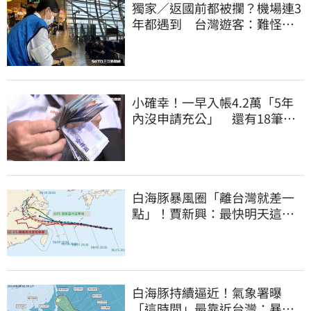
獨家／返國前都被攔？機場連3
年都遇到 台灣遊客：難怪日
本觀光這麼強
小確幸！一早入帳4.2萬「5年
內沒申請充公」 還有18筆錢
連發到8月底
白海豚暴風圈「離台灣就差一
點」！賈新興：最快明天這時
發海警
白海豚持續逼近！氣象署曝
「這時間」最靠近台灣：暴風