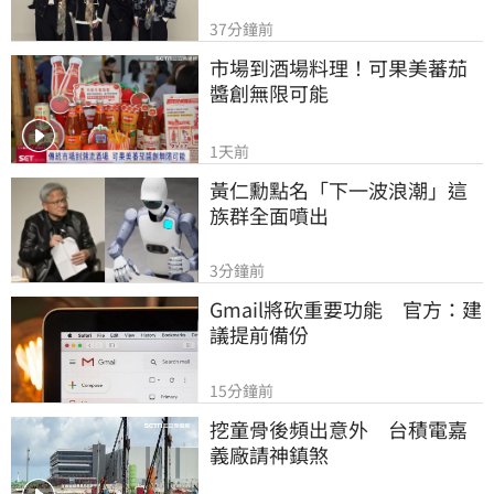
37分鐘前
市場到酒場料理！可果美蕃茄
醬創無限可能
1天前
黃仁勳點名「下一波浪潮」這
族群全面噴出
3分鐘前
Gmail將砍重要功能　官方：建
議提前備份
15分鐘前
挖童骨後頻出意外　台積電嘉
義廠請神鎮煞