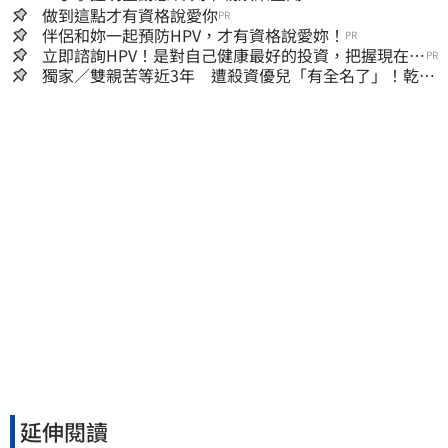
做到這點才有資格說愛你
PR
伴侶和妳一起預防HPV，才有資格說愛妳！
PR
立即諮詢HPV！是對自己健康最好的投資，把握現在不
PR
嫌晚！
獨家／雙親苦等近3年 遭殺資優兒「有全名了」！乾妹
稱賠償恐毀她未來
延伸閱讀