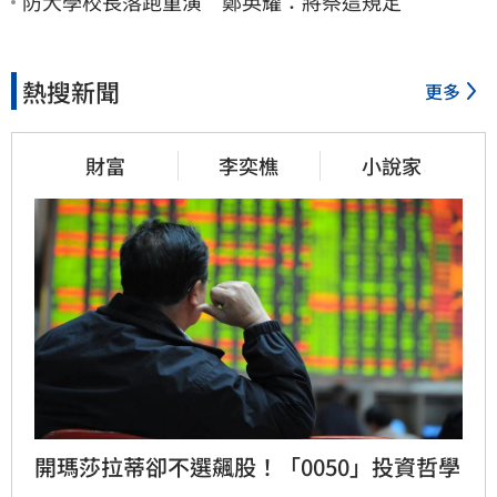
防大學校長落跑重演 鄭英耀：將祭這規定
熱搜新聞
更多
財富
李奕樵
小說家
開瑪莎拉蒂卻不選飆股！「0050」投資哲學