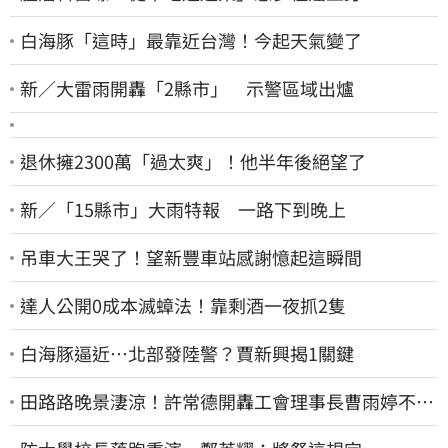
白海豚「這時」最靠近台灣！今起天氣變了
新／大雷雨開轟「2縣市」 示警區域出爐
退休擁2300萬「過太爽」！他半年後絕望了
新／「15縣市」大雨特報 一路下到晚上
吊車大王哭了！望新豐車站感謝憶起這瞬間
達人公開0成本滅蟑法！靠剩酒一夜抓2隻
白海豚逼近…北部發陸警？賈新興揭1關鍵
田路路晚景淒涼！許常德開轟工會理事長曹雨婷不忍
了：別只包紅包慰問