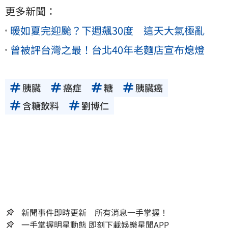
更多新聞：
暖如夏完迎颱？下週飆30度 這天大氣極亂
曾被評台灣之最！台北40年老麵店宣布熄燈
胰臟
癌症
糖
胰臟癌
含糖飲料
劉博仁
新聞事件即時更新 所有消息一手掌握！
一手掌握明星動態 即刻下載娛樂星聞APP