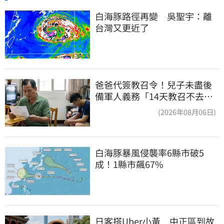
白海豚路徑再變　吳聖宇：離
台灣又更近了
爸爸代簽教召令！兒子未盡後
備軍人義務「14天教召不去」
換3個月刑期
(2026年08月06日)
白海豚暴風侵襲率6縣市破5
成！1縣市飆67%
日客搭Uber小黃　中正區到故