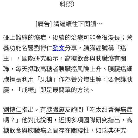
料照）
[廣告] 請繼續往下閱讀…
碰上難纏的癌症，後續的治療可能會很漫長；營
養功能名醫劉博仁
發文
分享，胰臟癌號稱「癌
王」，國際研究顯示，高糖飲食與胰臟癌有關
聯，每天攝取高糖者胰臟癌風險上升、胰臟癌細
胞擅長利用「果糖」作為養分增生等，要保護胰
臟，「戒糖」即是最簡單的方法。
劉博仁
指出，有
胰臟癌
友詢問「吃太甜會得
癌症
嗎？」他對此說明，近期多項國際研究指出，高
糖飲食與胰臟癌之間存在關聯性，如瑞典研究