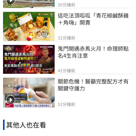
30分鐘前
這吃法頂呱呱「青花椒鹹酥雞
＋角嗨」開賣
32分鐘前
鬼門開遇赤馬火月！命理師點
名4生肖注意
42分鐘前
關節危機！醫籲完整配方才有
關鍵守護力
52分鐘前
其他人也在看