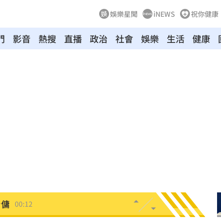
娛樂星聞
iNEWS
祝你健康
門
影音
熱搜
直播
政治
社會
娛樂
生活
健康
03:04
向
01:22
多日
01:08
造假
00:18
旺
00:15
台傭
00:12