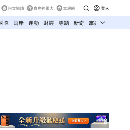
阿立導讀
寶島神很大
富房網
登入
國際
兩岸
運動
財經
專題
新奇
旅遊
汽車
寵物