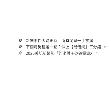
新聞事件即時更新 所有消息一手掌握！
下個月房租差一點？快上【易借網】三分鐘...
PR
2026美肌新趨勢「外泌體＋矽谷電波X...
PR