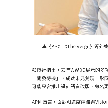
▲《AP》《The Verge
彭博社指出，去年WWDC展示的多項
「開發待機」，成效未見兌現，形同空
可能只會推出設計語言改版、命名
AP則直言，面對AI進度停滯與Vis