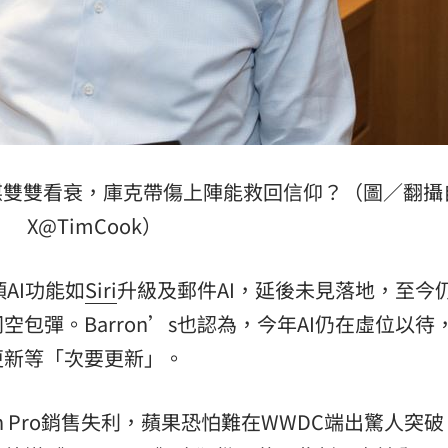
》等外媒雙雙看衰，庫克帶傷上陣能救回信仰？（圖／翻攝
X@TimCook）
AI功能如
Siri
升級及郵件AI，延後未見落地，至今
包彈。Barron’s也認為，今年AI仍在虛位以待
更新等「次要更新」。
ion Pro銷售失利，蘋果恐怕難在WWDC端出驚人突