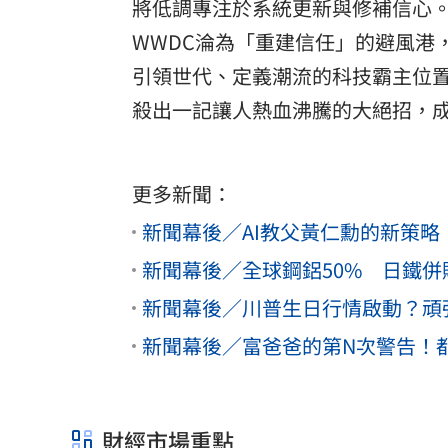
將低調專注於系統更新與修補信心。外
WWDC淪為「重建信任」的避風港
引領世代、定義潮流的科技霸主位置？
殺出一記讓人熱血沸騰的大絕招，
更多新聞：
新聞幕後／AI教父黃仁勳的新策
新聞幕後／全球鋼鋁50% 日鐵
新聞幕後／川普生日行情啟動？頑強
新聞幕後／富爸爸的第N次警告！
財經市場重點