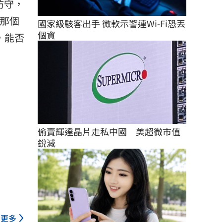
防守，
那個
國家級駭客出手 微軟示警連Wi-Fi恐丟
個資
，能否
偷賣輝達晶片走私中國　美超微市值
銳減
更多