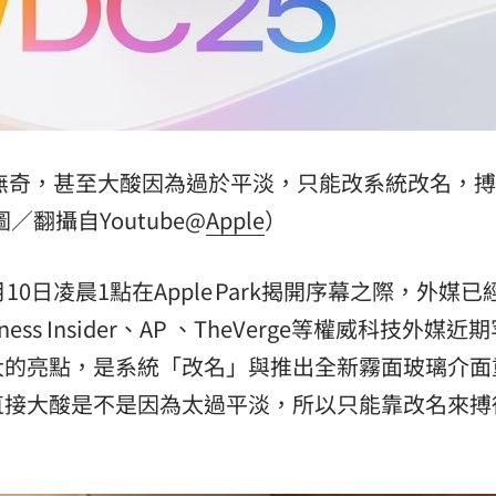
主導
23:25
23:22
23:21
趕人
無奇，甚至大酸因為過於平淡，只能改系統改名，搏
23:16
／翻攝自Youtube@
Apple
）
月10日凌晨1點在Apple Park揭開序幕之際，外媒
ess Insider、AP 、TheVerge等權威科技外媒近
大的亮點，是系統「改名」與推出全新霧面玻璃介面
」氣
12:00
直接大酸是不是因為太過平淡，所以只能靠改名來搏
成形
12:00
。
場！
10:30