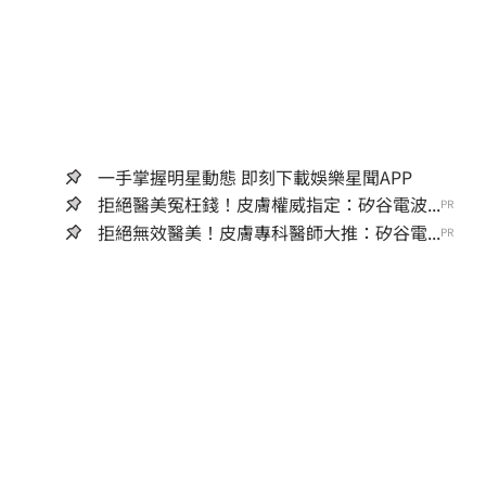
一手掌握明星動態 即刻下載娛樂星聞APP
拒絕醫美冤枉錢！皮膚權威指定：矽谷電波...
PR
拒絕無效醫美！皮膚專科醫師大推：矽谷電...
PR