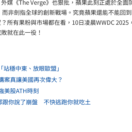
媒《The Verge》也狠批，蘋果此刻正處於全面
，而非劍指全球的創新戰場。究竟蘋果還能不能回到
所有果粉與市場都在看，10日凌晨WWDC 2025
成敗就在此一役！
略「站穩中東、放眼歐盟」
併購案真讓美國再次偉大？
美股ATH時刻
都跟你說了崩盤 不快逃跑你就吃土