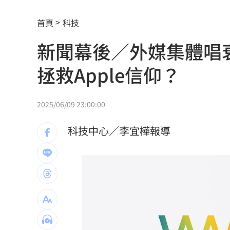
新／白海豚近北部海面！氣象署發豪雨
首頁
科技
南電Q2財報公布後 目標價調升
00:00
新聞幕後／外媒集體唱衰
俄軍空襲烏克蘭首都基輔及周邊 4人喪
拯救Apple信仰？
費仔確定成自由球員 下一步動向引人
米蘭達離婚奧蘭多布魯13年！罕談前夫
2025/06/09 23:00:00
美制裁杜拜加密幣交所！控助伊朗革命
科技中心／李宜樺報導
美就業數據爆冷 這信號Fed升息警報降
梅西父親病逝享壽68歲 一路陪伴兒闖
5登山客2025年雪崩失蹤 尼泊爾尋獲遺
喝錯傷身！營養師整理喝咖啡「7大守則