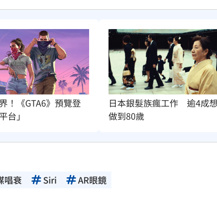
界！《GTA6》預覽登
日本銀髮族瘋工作　逾4成
平台」
做到80歲
媒唱衰
Siri
AR眼鏡