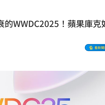
特報
00:01
的WWDC2025！蘋果庫克
命
23:59
關注
23:50
互動
23:40
看新聞
衛隊
23:37
溫
23:34
足壇
23:31
體
23:29
」
23:27