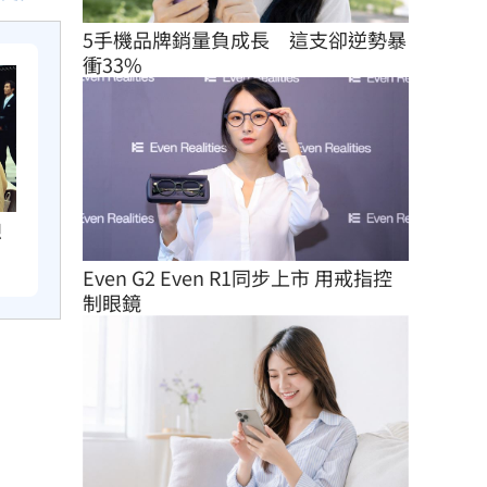
5手機品牌銷量負成長　這支卻逆勢暴
衝33%
想
Even G2 Even R1同步上市 用戒指控
制眼鏡