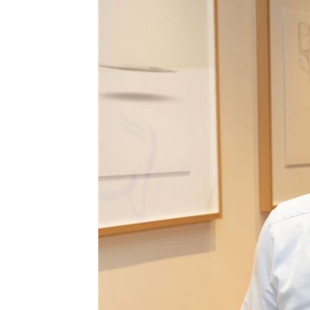
8國球員齊聚高雄 Formosa 7s掀足球
理想混蛋號召粉絲跨海追星吃美食！
18: