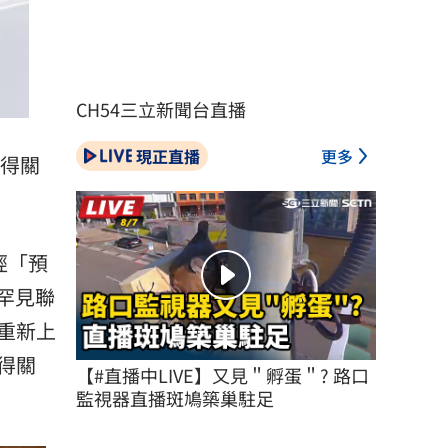
CH54三立新聞台直播
現正直播
更多
得關
已經「預
期罕見聯
重新上
得關
【#直播中LIVE】又見＂孵蛋＂? 路口
監視器直播斑鳩築巢駐足