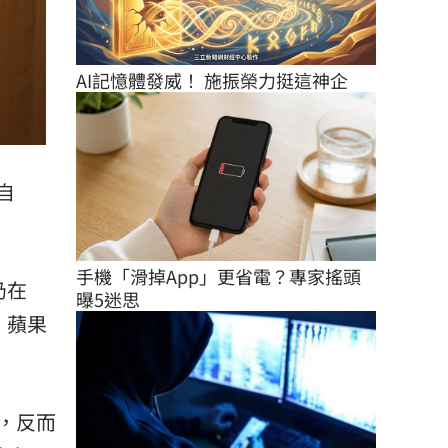
AI記憶體發威！ 施振榮力挺這神企
自
手機「滑掉App」更省電？專家搖頭
仍在
曝5迷思
，蘋果
破，反而