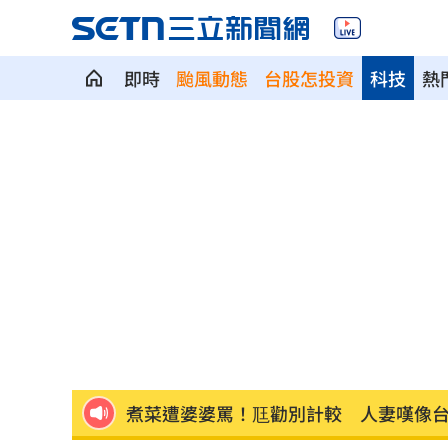
即時
颱風動態
台股怎投資
科技
熱
退休金買錶討妻歡心 她一句話神反轉
Fed沒升息股市跌 投信揭下一步布局方
少女在家產子男嬰夭折 裹毛巾藏住處
劍橋最年輕黑人教授閃辭！爆論文抄襲
遊日瘋買恢復衣「穿」越疲勞 2因素助
煮菜遭婆婆罵！尫勸別計較 人妻嘆像