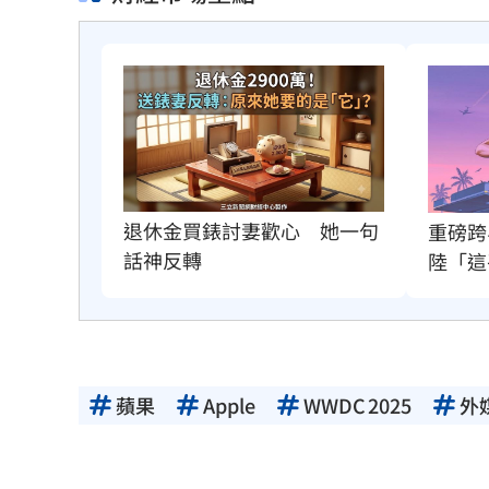
退休金買錶討妻歡心　她一句
重磅跨
話神反轉
陸「這
蘋果
Apple
WWDC 2025
外