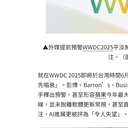
美：東南亞詐騙園區多由中國背景組織
拆監獄家書見「叫別人老婆」人妻氣炸
ETF存到2千萬退休！他因1封信重回職場
社宅包租爆糾紛 房客控業者硬闖屋內
▲外媒提前預警
WWDC2025
平淡
注。（圖
台灣彩券開獎直播中
20:31
LIVE三立+24小時直播
15:27
就在WWDC 2025即將於台灣時間6
先唱衰」。彭博、Barron’s、Busin
三立iNEWS新聞台線上直播
18:00
手釋出預警，甚至形容
蘋果
今年最
台彩父親節推新刮刮樂千萬頭獎超「爸
線，並未脫離軟體更新常規，甚至
商場戰國來臨 台中「頂奢大道」逐漸
注，AI進展更被評為「令人失望」
「拍片人的多重宇宙」職涯論壇9/12登