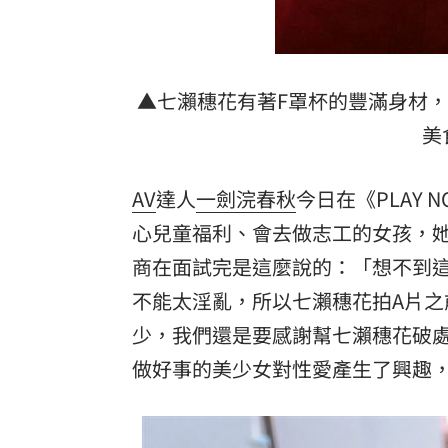
▲七瀨穗花有著F罩杯的豐滿身材
美
AV
達人
一劍浣春秋
今日在《PLAY 
心兒童福利、會去做志工的女孩，
商在面試完是這麼說的：「想不到
不能太淫亂，所以七瀨穗花拍A片
少，我們還是要感謝幫七瀨穗花破
做好事的美少女對性愛產生了興趣