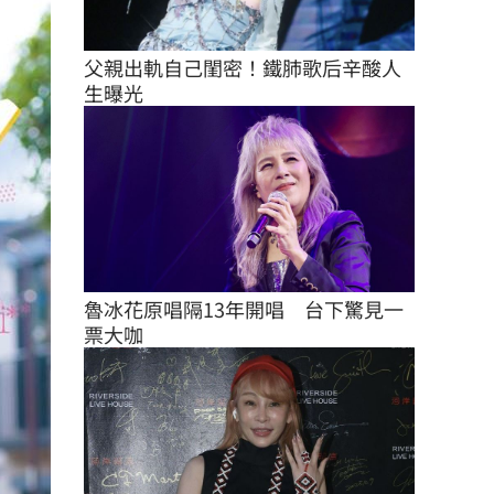
父親出軌自己閨密！鐵肺歌后辛酸人
生曝光
魯冰花原唱隔13年開唱　台下驚見一
票大咖