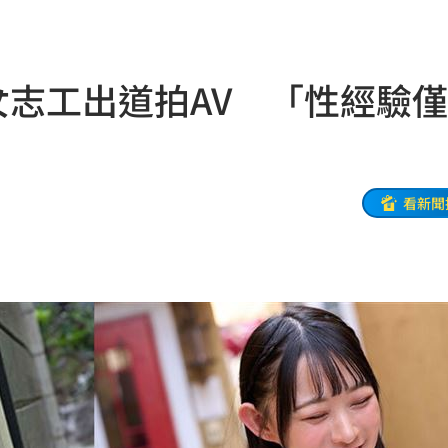
住
21:46
文版
21:32
女志工出道拍AV 「性經驗僅
鍵
21:28
中國
21:25
悔了
21:19
看新聞
21:18
真相
21:11
文
21:01
動
20:58
開酸
20:57