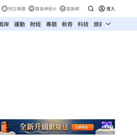
阿立導讀
寶島神很大
富房網
登入
兩岸
運動
財經
專題
新奇
科技
旅遊
汽車
寵物