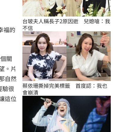
台玻夫人稱長子2原因逝　兒媳嗆：我
不信
幸福的
是個關
望。片
那自然
蔡依珊撕掉完美標籤　首度認：我也
經驗很
會崩潰
讓這位