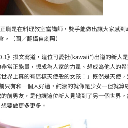
，正職是在料理教室當講師，雙手能做出讓大家感到
食。（圖／翻攝自劇照）
NO.1》撰文寫道，這位可愛社(kawaii*)出道的新人
她非常正能量，想成為人家的力量、想成為他人的希
這世界上真的有這樣天使般的女孩！」既然是天使，
之前只有和一個人好過，純潔的就像是少女ー但就算
處的前男友，是他讓這位新人見識到了另一個世界，
，想要做更多更多。