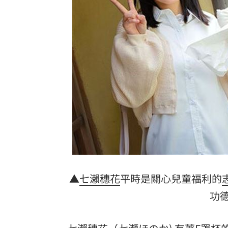
2026全球移居排名 台灣「第5」贏日韓
革命衛隊要美滿足條件 否則不開放荷
ALLDAY PROJECT太狂！LIVE實力震
顧立雄視導第三作戰區 慰勉參演官兵
台灣彩券開獎直播中
20:31
LIVE三立+24小時直播
15:27
三立iNEWS新聞台線上直播
18:00
商場戰國來臨 台中「頂奢大道」逐漸
▲
七瀨穗花
平時是關心兒童福利的
功
台彩父親節推新刮刮樂千萬頭獎超「爸
「拍片人的多重宇宙」職涯論壇9/12登