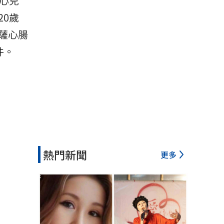
關心兒
0歲
薩心腸
件。
熱門新聞
更多