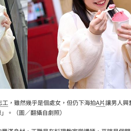
20:57
莫茲
20:56
撼全場
20:55
辛勞
20:54
成形
12:00
志工
，雖然幾乎是個處女，但仍下海拍
A片
讓男人興
德」。（圖／翻攝自劇照）
」氣
12:00
場！
10:30