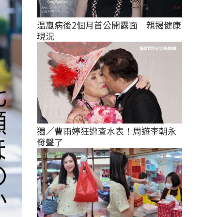
温嵐病後2個月首公開露面　親揭健康
現況
獨／曹雨婷狂遭查水表！周遊李朝永
發聲了