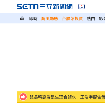
即時
颱風動態
台股怎投資
熱門
影
貪吃出大事！浣熊頭卡美乃滋罐流浪數
處置股新制明上路 台股開盤前2風險
22
白海豚23：30解除海警！又1熱帶低壓生
《大賣空》本尊喊美股會崩盤！專家狠
婆家父親節超窮酸聚餐！她怒揭檯面下
館長稱高端是生理食鹽水 王浩宇擬告