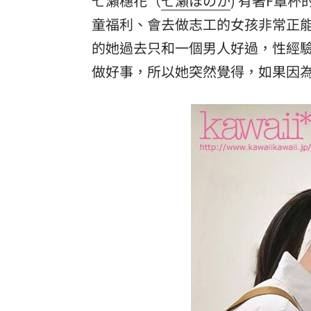
七瀨穗花（
七瀬ほのか
) 有著F罩
童福利、會去做志工的女孩非常正能
8國球員齊聚高雄 Formosa 7s掀足球
的她過去只和一個男人好過，性經
理想混蛋號召粉絲跨海追星吃美食！
18:
做好事，所以她突然覺得，如果因