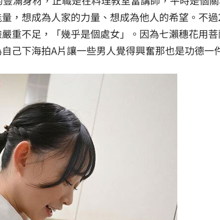
杯的豐滿身材，正職是在料理教室當講師，平時是個
量，想成為人家的力量、想成為他人的希望。不過2
熱潮
10:00
驗嚴重不足，「幾乎是個處女」。因為七瀨穗花用菩
15
為自己下海拍A片讓一些男人覺得興奮那也是功德一