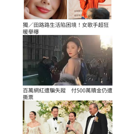
獨／田路路生活陷困境！女歌手超狂
暖舉曝
百萬網紅遭騙失蹤　付500萬贖金仍遭
撕票