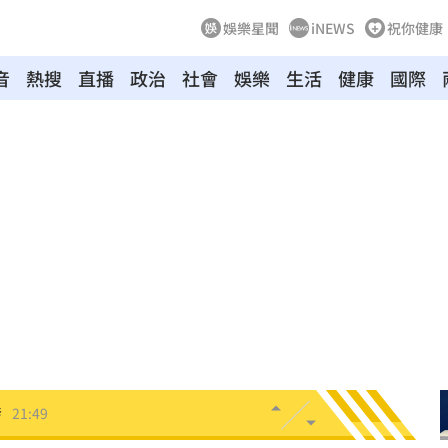
娛樂星聞
iNEWS
祝你健康
音
熱搜
直播
政治
社會
娛樂
生活
健康
國際
日
22:00
:00
成
21:59
酸了
21:55
內幕
21:51
發
21:49