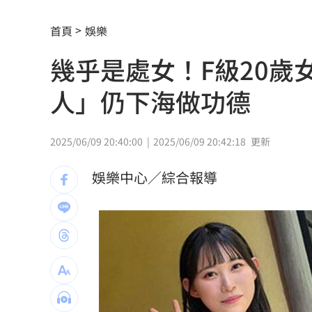
Red Velvet粉色系美炸！女神魅力藏不
首頁
娛樂
NCT WISH空降舞台帥翻！獻唱新歌韓
幾乎是處女！F級20歲
兒下體雄偉老爸基因強？ 泌尿科醫曝關
人」仍下海做功德
長崎原爆典禮台灣待遇惹議 遭疑顧忌
6旬嬤省吃儉用擁千萬養老金 因1事後
2025/06/09 20:40:00
2025/06/09 20:42:18
更新
RIIZE 3神曲連發！成燦一句話逼哭粉絲
娛樂中心／綜合報導
洞洞鞋竟是假透氣！藥師揭黴菌培養皿
遭蔡阿嘎開撕消失！蘿拉轉行161字首發
狂飆後考驗來了！下週1指標恐掀美股暴
蔣萬安再提疫苗封存30年！周軒引判決