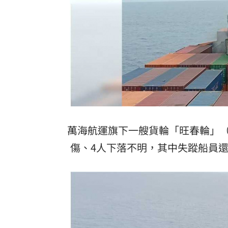
萬海航運旗下一艘貨輪「旺春輪」（WA
傷、4人下落不明，其中失蹤船員還包括2