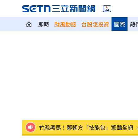
即時
颱風動態
台股怎投資
國際
熱
台人成田機場聽中文5字秒回頭 狂推這
媽媽帶孩童偷辣椒罐 業者：一看是慣
SpaceX9億股解禁潮來襲 估恐引爆賣
羅志祥戲份遭重砍 回應：有存在感就
王祖賢現蹤機場！踩4萬CHANEL真實狀
竹縣黑馬！鄭朝方「技能包」驚豔全網