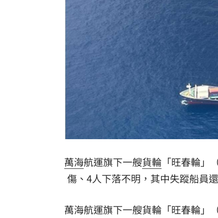
二手菸超毒！她陪夫看病 意外查出肺
詐慈濟10億！律師驚揭陳時中『根本先
NCC無委員唱獨立空城計 iPhone 18
650萬冊神話崩!《週刊少年Jump》跌
台灣彩券開獎直播中
20:31
LIVE三立+24小時直播
15:27
三立iNEWS新聞台線上直播
18:00
萬海
航運旗下一艘
貨輪
「旺春輪」（W
理想混蛋號召粉絲跨海追星吃美食！
18:
傷、4人下落不明，其中失蹤船員還
萬海航運旗下一艘貨輪「旺春輪」（WA