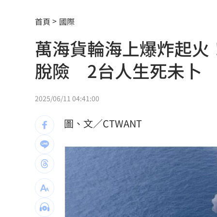
射頻器材全卡關 他：NCC卡越久越多人
首頁
國際
新／美股開盤費半下挫 台指期失守4400
萬海貨輪海上爆炸起火！
黃禎憲診所挺蔣舊照遭出征！老病患不
脫險 2台人生死未卜
陳傑憲炸裂2分砲 統一狂掃13安痛宰味
偷吃人妻挨告 小王反控她是時間管理
2025/06/11 04:41:00
公車毒駕出事故？欣欣客運全員尿檢出
圖、文／CTWANT
知名YouTuber命喪喬治亞 死因曝光
21
臉還要再動刀？王彩樺突爆：最後一次
中國製路由器資安漏洞！逾20設備藏後
IU社群發前男友 韓網替她抱不平：該