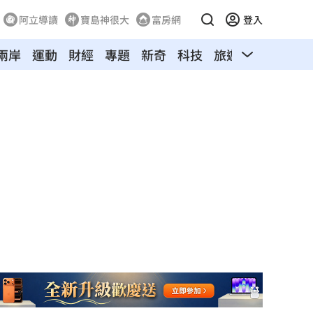
阿立導讀
寶島神很大
富房網
登入
兩岸
運動
財經
專題
新奇
科技
旅遊
汽車
寵物