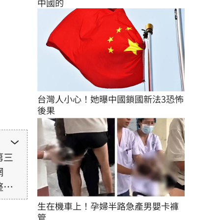
中國的
台灣人小心！她曝中國鎖國新法3恐怖
後果
第三
網
整性
未取
生在機車上！孕婦半路急產男嬰卡褲
由使
管