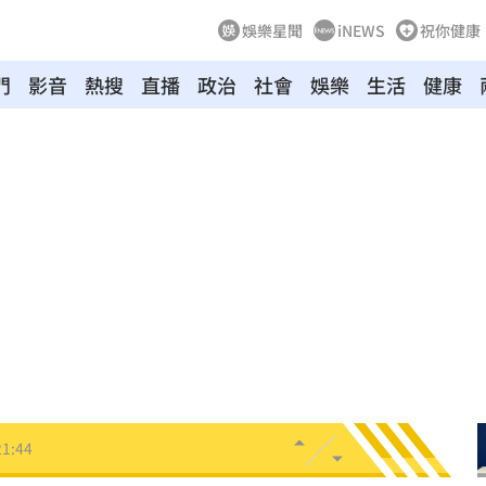
娛樂星聞
iNEWS
祝你健康
門
影音
熱搜
直播
政治
社會
娛樂
生活
健康
物
21:52
竊
21:51
壓
21:49
好
21:49
態曝
21:48
21:44