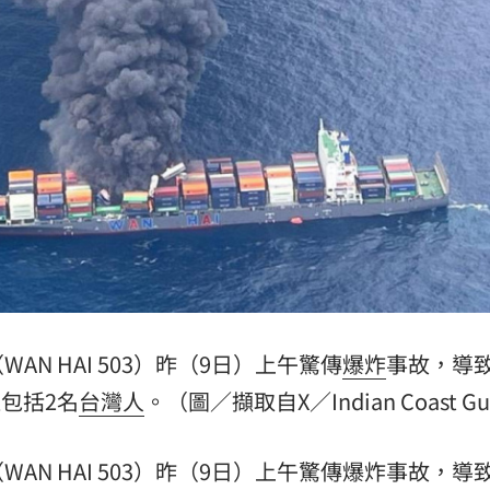
腺癌
21:13
知』
21:10
照登台
21:10
破百萬
21:08
AN HAI 503）昨（9日）上午驚傳
爆炸
事故，導致
15
包括2名
台灣人
。（圖／擷取自X／Indian Coast Gu
N HAI 503）昨（9日）上午驚傳爆炸事故，導