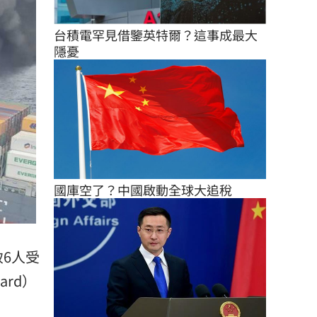
台積電罕見借鑒英特爾？這事成最大
隱憂
國庫空了？中國啟動全球大追稅
致6人受
ard）