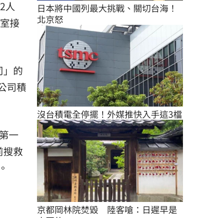
2人
日本將中國列最大挑戰、關切台海！
北京怒
室接
司」的
險公司積
沒台積電全停擺！外媒推快入手這3檔
第一
前搜救
。
京都岡林院焚毀　陸客嗆：日遲早是