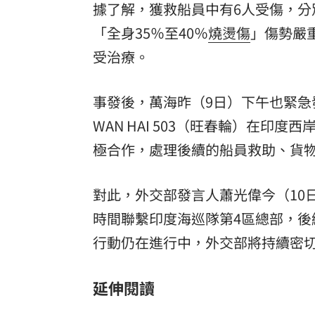
據了解，獲救船員中有6人受傷，分
「全身35％至40％
燒燙傷
」傷勢嚴
受治療。
事發後，萬海昨（9日）下午也緊
WAN HAI 503（旺春輪）在
極合作，處理後續的船員救助、貨
對此，外交部發言人蕭光偉今（10
時間聯繫印度海巡隊第4區總部，
行動仍在進行中，外交部將持續密
延伸閱讀