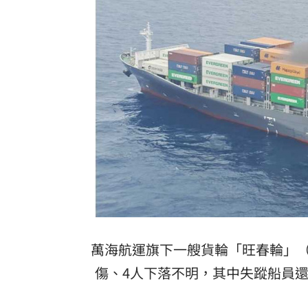
萬海航運旗下一艘貨輪「旺春輪」（WA
傷、4人下落不明，其中失蹤船員還包括2