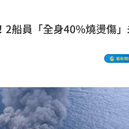
受害
21:43
0點
21:42
2船員「全身40%燒燙傷」
忍了
21:41
全
21:41
大師
21:32
看新聞
爐！
21:26
:26
了
21:21
門
21:18
避嫌
21:17