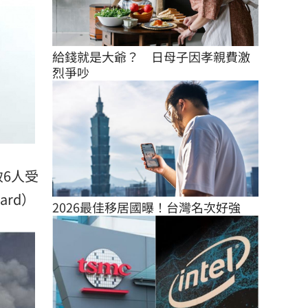
給錢就是大爺？　日母子因孝親費激
烈爭吵
致6人受
ard）
2026最佳移居國曝！台灣名次好強