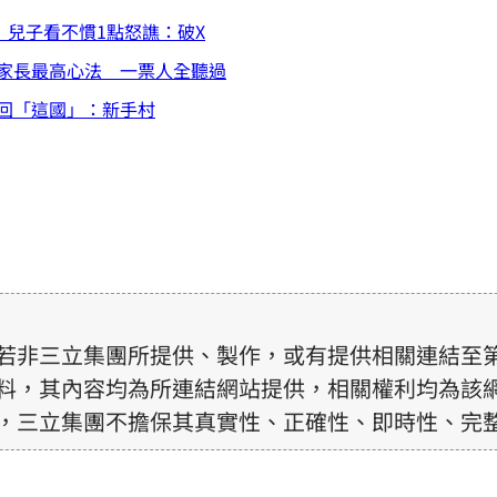
 兒子看不慣1點怒譙：破X
家長最高心法 一票人全聽過
回「這國」：新手村
若非三立集團所提供、製作，或有提供相關連結至
料，其內容均為所連結網站提供，相關權利均為該
，三立集團不擔保其真實性、正確性、即時性、完
訊內容，若其著作權不屬於三立集團所有，使用者
前，亦不得擅自轉貼、重製、變更、散布，否則概