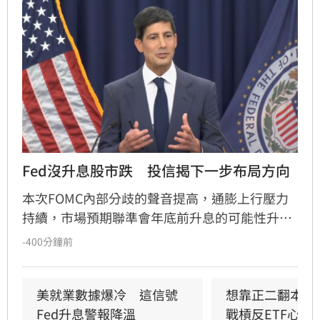
Fed沒升息股市跌　投信揭下一步布局方向
本次FOMC內部分歧的聲音提高，通膨上行壓力
持續，市場預期聯準會年底前升息的可能性升
高，凱基投信認為，升息確實會帶給金融市場波
-400分鐘前
動，但不會顯著影響股市上升的趨勢。美國聯準
會召開FOMC會議，主席華許中性偏鴿派的言論
搭配內部官員態度的分歧，使投資人質疑聯準會
美就業數據爆冷　這信號
想靠正二翻本？
在打壓通膨方面的決心。
Fed升息警報降溫
戰槓反ETF心法