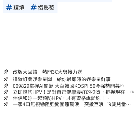
環境
攝影獎
改版大回饋 熱門3C大獎接力送
追蹤訂閱娛樂星聞 給你最即時的娛樂星鮮事
009829掌握AI關鍵 大華韓國KOSPI 50今強勢開募
PR
立即諮詢HPV！是對自己健康最好的投資，把握現在不
PR
嫌晚！
伴侶和妳一起預防HPV，才有資格說愛妳！
PR
一家4口無視勸阻強闖圍籬觀浪 突掀巨浪「9歲兒當場
遭捲入海」