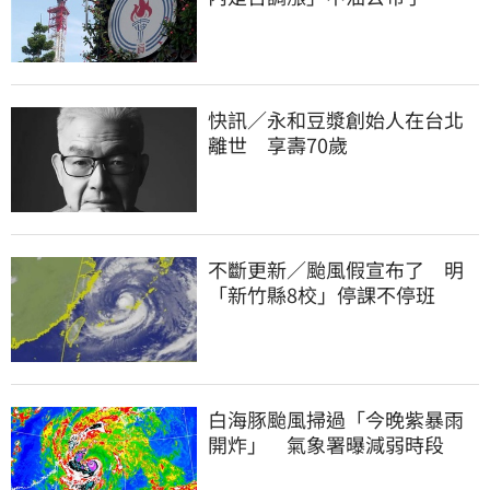
快訊／永和豆漿創始人在台北
離世 享壽70歲
不斷更新／颱風假宣布了 明
「新竹縣8校」停課不停班
白海豚颱風掃過「今晚紫暴雨
開炸」 氣象署曝減弱時段