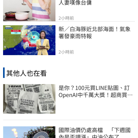
人妻嘆像台傭
2小時前
新／白海豚近北部海面！氣象
署發豪雨特報
2小時前
其他人也在看
是你？100元買LINE貼圖、訂
OpenAI中千萬大獎！超商買10
元麥香爽中200萬
國際油價仍處高檔 「下週國
內是否調漲」中油公布了