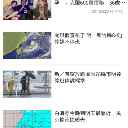
孕！」克服600萬債務 36歲美
魔女當阿嬤了
(2026年08月07日)
颱風假宣布了 明「新竹縣8校」
停課不停班
新／有望放颱風假?8縣市明達
停班停課標準
白海豚今晚到明天最靠近　風
雨搖滾區曝光