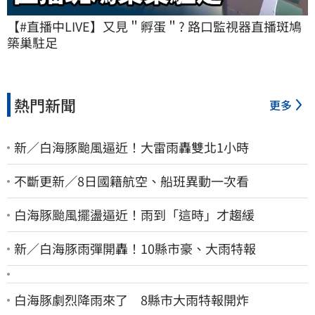
【#直播中LIVE】又見＂孵蛋＂? 路口監視器直播斑鳩
築巢駐足
熱門新聞
更多
新／白海豚颱風逼近！大雷雨轟雙北1小時
不斷更新／8日國籍航空、船班異動一次看
白海豚颱風擺盪逼近！雨到「這時」才趨緩
新／白海豚雨彈開轟！10縣市豪、大雨特報
白海豚劇烈降雨來了 8縣市大雨特報開炸