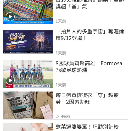
獎超「爸」氣
1天前
「拍片人的多重宇宙」職涯論
壇9/12登場！
1天前
8國球員齊聚高雄　Formosa 
7s掀足球熱潮
1天前
遊日瘋買恢復衣「穿」越疲
勞　2因素助旺
2小時前
煮菜遭婆婆罵！尫勸別計較　