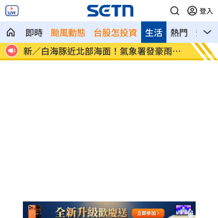
登入
即時
颱風動態
台股怎投資
生活
熱門
影音
雨特
南電Q2財報公布後 目標價調升
俄軍空