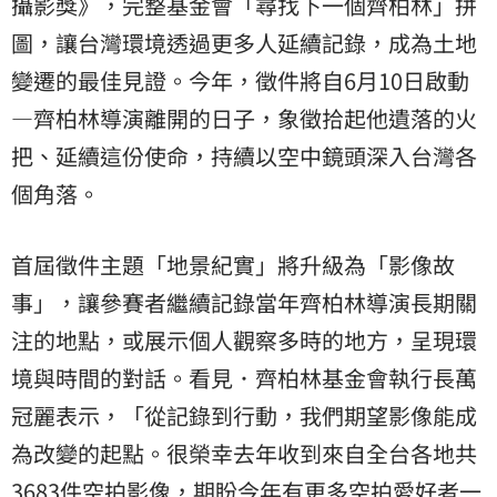
攝影獎》，完整基金會「尋找下一個齊柏林」拼
圖，讓台灣環境透過更多人延續記錄，成為土地
變遷的最佳見證。今年，徵件將自6月10日啟動
—齊柏林導演離開的日子，象徵拾起他遺落的火
把、延續這份使命，持續以空中鏡頭深入台灣各
個角落。
首屆徵件主題「地景紀實」將升級為「影像故
事」，讓參賽者繼續記錄當年齊柏林導演長期關
注的地點，或展示個人觀察多時的地方，呈現環
境與時間的對話。看見．齊柏林基金會執行長萬
冠麗表示，「從記錄到行動，我們期望影像能成
為改變的起點。很榮幸去年收到來自全台各地共
3683件空拍影像，期盼今年有更多空拍愛好者一