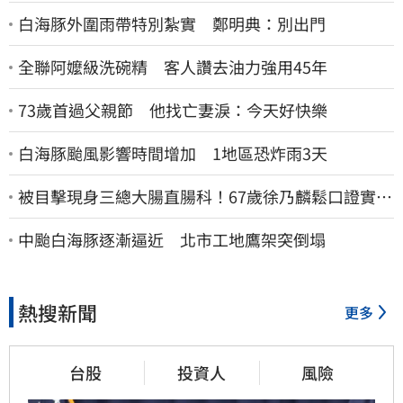
白海豚外圍雨帶特別紮實 鄭明典：別出門
全聯阿嬤級洗碗精 客人讚去油力強用45年
73歲首過父親節 他找亡妻淚：今天好快樂
白海豚颱風影響時間增加 1地區恐炸雨3天
被目擊現身三總大腸直腸科！67歲徐乃麟鬆口證實
了 真實體況曝光
中颱白海豚逐漸逼近 北市工地鷹架突倒塌
熱搜新聞
更多
台股
投資人
風險