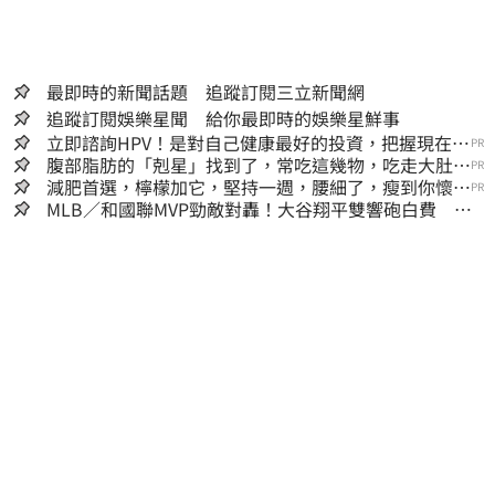
最即時的新聞話題 追蹤訂閱三立新聞網
追蹤訂閱娛樂星聞 給你最即時的娛樂星鮮事
立即諮詢HPV！是對自己健康最好的投資，把握現在不
PR
嫌晚！
腹部脂肪的「剋星」找到了，常吃這幾物，吃走大肚
PR
囊，瘦出小蠻腰
減肥首選，檸檬加它，堅持一週，腰細了，瘦到你懷疑
PR
人生
MLB／和國聯MVP勁敵對轟！大谷翔平雙響砲白費 道
奇連2系列賽慘遭橫掃