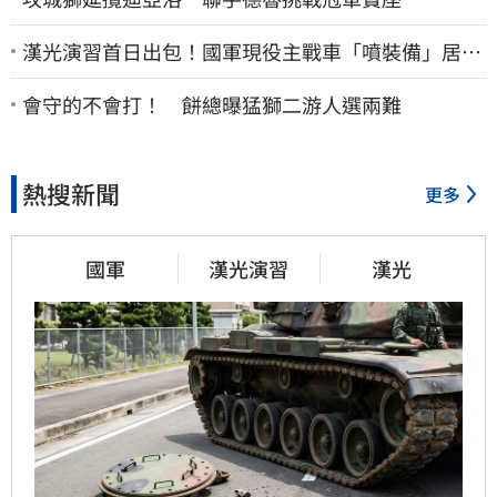
漢光演習首日出包！國軍現役主戰車「噴裝備」居民
撿到零件…軍方說話了
會守的不會打！ 餅總曝猛獅二游人選兩難
熱搜新聞
更多
國軍
漢光演習
漢光