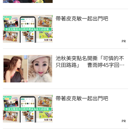
帶著皮克敏一起出門吧
PR
池秋美突點名開撕「可憐的不
只田路路」 曹雨婷45字回應
了
帶著皮克敏一起出門吧
PR