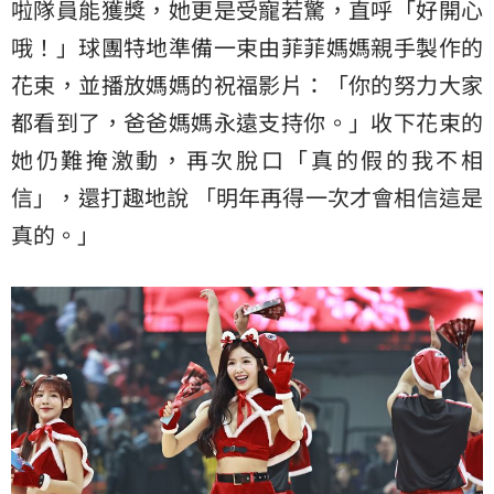
啦隊員能獲獎，她更是受寵若驚，直呼「好開心
哦！」球團特地準備一束由菲菲媽媽親手製作的
花束，並播放媽媽的祝福影片：「你的努力大家
都看到了，爸爸媽媽永遠支持你。」收下花束的
她仍難掩激動，再次脫口「真的假的我不相
信」，還打趣地說 「明年再得一次才會相信這是
真的。」