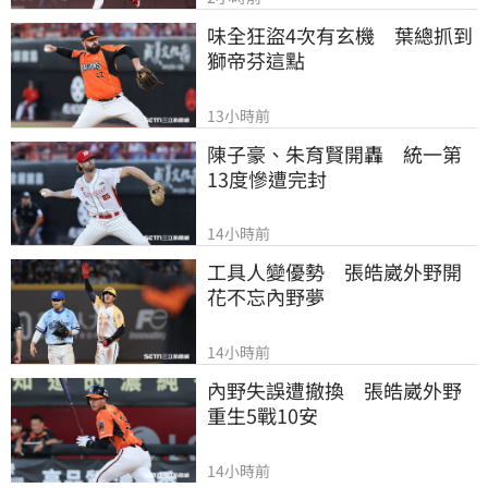
味全狂盜4次有玄機　葉總抓到
獅帝芬這點
13小時前
陳子豪、朱育賢開轟　統一第
13度慘遭完封
14小時前
工具人變優勢　張皓崴外野開
花不忘內野夢
14小時前
內野失誤遭撤換　張皓崴外野
重生5戰10安
14小時前