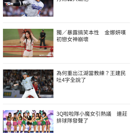
獨／暴露搞笑本性　金娜妍嘆
初戀女神崩壞
為何重出江湖當教練？王建民
吐4字全說了
3Q啦啦隊小魔女引熱議　連莊
排球隊發聲了