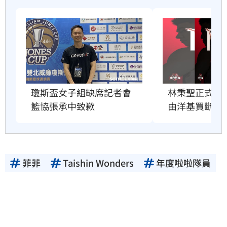
瓊斯盃女子組缺席記者會　
林秉聖正式告
籃協張承中致歉
由洋基買斷合
菲菲
Taishin Wonders
年度啦啦隊員