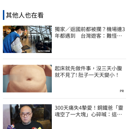
其他人也在看
獨家／返國前都被攔？機場連3
年都遇到 台灣遊客：難怪日
本觀光這麼強
起床就先做件事，沒三天小腹
就不見了! 肚子一天天變小！
PR
300天痛失4摯愛！鋼鐵爸「靈
魂空了一大塊」心碎喊：這輩
子最痛的路