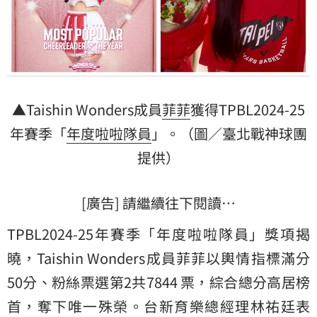
▲Taishin Wonders成員
菲菲
獲得TPBL2024-25
年賽季「
年度啦啦隊員
」。（圖／臺北戰神球團
提供）
[廣告] 請繼續往下閱讀…
TPBL2024-25年賽季「年度啦啦隊員」獎項揭
曉，Taishin Wonders成員菲菲以輿情指標滿分
50分、粉絲票選第2共7844 票，綜合總分高居榜
首，奪下唯一殊榮。台新育樂總經理林祐廷表