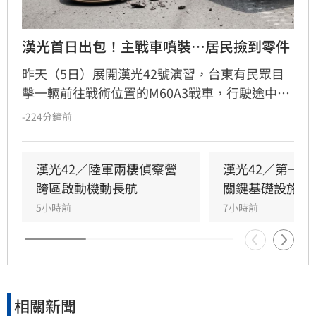
漢光首日出包！主戰車噴裝…居民撿到零件
昨天（5日）展開漢光42號演習，台東有民眾目
擊一輛前往戰術位置的M60A3戰車，行駛途中駕
駛逃生門竟意外脫落，畫面曝光後引發網路熱
-224分鐘前
議。軍方對此證實，經調查確認為車輛固定螺絲
未確實鎖緊，導致人為疏失造成零件掉落。
漢光42／陸軍兩棲偵察營
漢光42／第一
跨區啟動機動長航
關鍵基礎設施防
5小時前
7小時前
相關新聞