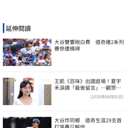
延伸閱讀
大谷雙響砲白費　道奇連2系列
賽慘遭橫掃
王凱《百味》出國退場！夏宇
禾淚讀「最後留言」…觀眾全
鼻酸：不是演的
(2026年08月05日)
大谷炸同鄉　道奇生涯29支首
打席轟只輸他