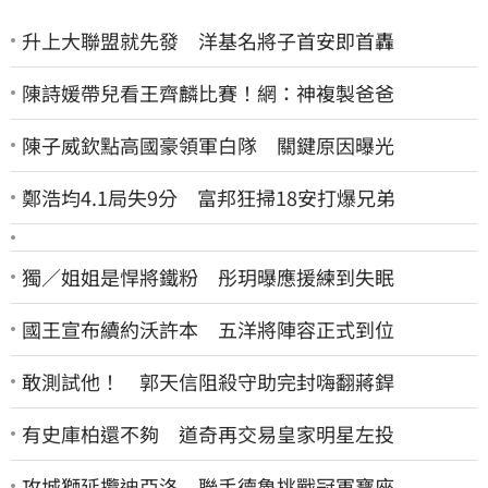
升上大聯盟就先發 洋基名將子首安即首轟
陳詩媛帶兒看王齊麟比賽！網：神複製爸爸
陳子威欽點高國豪領軍白隊 關鍵原因曝光
鄭浩均4.1局失9分 富邦狂掃18安打爆兄弟
獨／姐姐是悍將鐵粉 彤玥曝應援練到失眠
國王宣布續約沃許本 五洋將陣容正式到位
敢測試他！ 郭天信阻殺守助完封嗨翻蔣銲
有史庫柏還不夠 道奇再交易皇家明星左投
攻城獅延攬迪亞洛 聯手德魯挑戰冠軍寶座