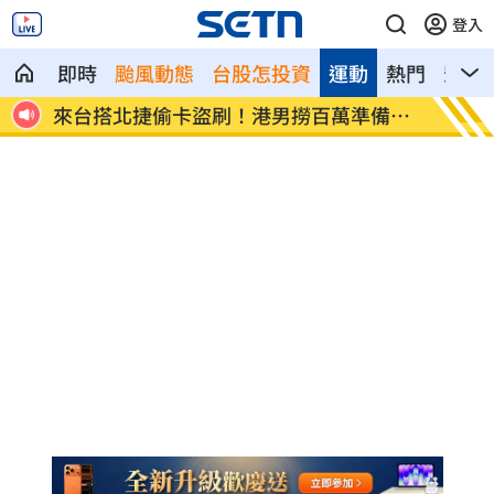
登入
即時
颱風動態
台股怎投資
運動
熱門
影音
市
來台搭北捷偷卡盜刷！港男撈百萬準備買
傳陸客
房