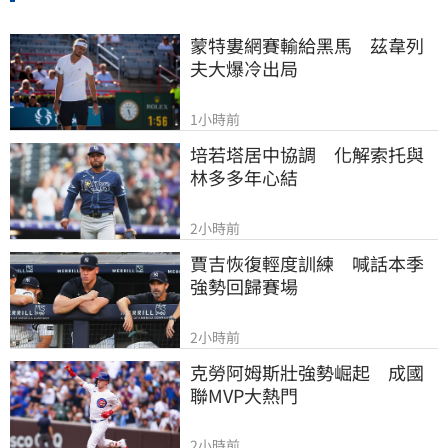
蒙特婁網賽輸給黑馬　茲韋列
夫大爆冷出局
1小時前
培若塔居中協調　化解索托與
林多多年心結
2小時前
賈吉恢復輕度訓練　喊話本季
強勢回歸賽場
2小時前
克勞阿姆斯壯強勢崛起　成國
聯MVP大熱門
2小時前