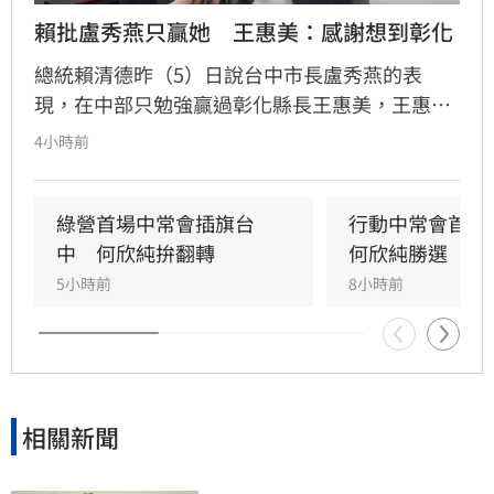
賴批盧秀燕只贏她　王惠美：感謝想到彰化
總統賴清德昨（5）日說台中市長盧秀燕的表
現，在中部只勉強贏過彰化縣長王惠美，王惠美
早上有回應、不過語氣酸溜溜。
4小時前
綠營首場中常會插旗台
行動中常會首選
中　何欣純拚翻轉
何欣純勝選
5小時前
8小時前
相關新聞