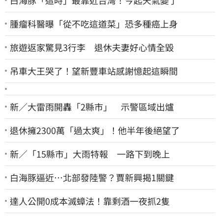
腫瘤科醫曝「從不吃這道菜」恐多種癌上身
旅遊返家驚見3行李 退休夫妻好心情全毀
吊車大王哭了！望新豐車站感謝憶起這瞬間
新／大雷雨開轟「2縣市」 示警區域出爐
退休擁2300萬「過太爽」！他半年後絕望了
新／「15縣市」大雨特報 一路下到晚上
白海豚逼近…北部發陸警？賈新興揭1關鍵
達人公開0成本滅蟑法！靠剩酒一夜抓2隻