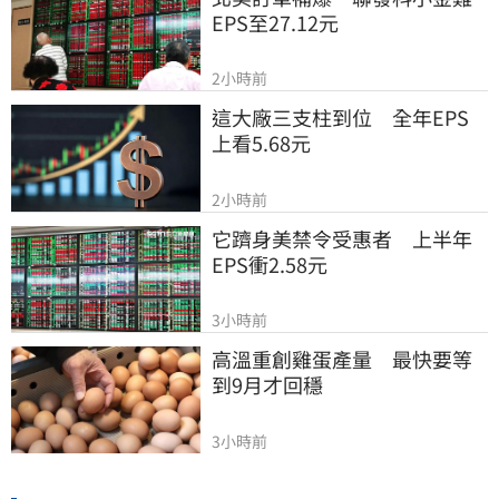
EPS至27.12元
2小時前
這大廠三支柱到位　全年EPS
上看5.68元
2小時前
它躋身美禁令受惠者　上半年
EPS衝2.58元
3小時前
高溫重創雞蛋產量　最快要等
到9月才回穩
3小時前