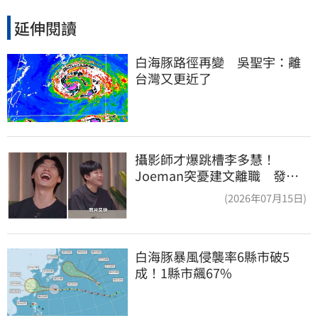
延伸閱讀
白海豚路徑再變　吳聖宇：離
台灣又更近了
攝影師才爆跳槽李多慧！
Joeman突憂建文離職 發聲
「其實我很清楚」
(2026年07月15日)
白海豚暴風侵襲率6縣市破5
成！1縣市飆67%