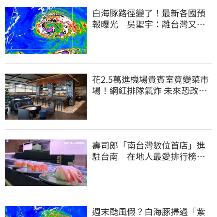
白海豚路徑變了！最新各國預
報曝光 吳聖宇：離台灣又更
近一點
花2.5萬進機場貴賓室竟變菜市
場！網紅排隊氣炸 未來恐改動
態收費
壽司郎「南台灣數位首店」進
駐台南 在地人最愛排行榜曝
光：6款都是它
週末颱風假？白海豚掃過「紫