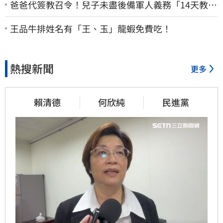
爸爸代簽教召令！兒子未盡後備軍人義務「14天教召
不去」換3個月刑期
王品牛排姓名有「王、玉」龍蝦免費吃！
熱搜新聞
更多
賴清德
何欣純
民進黨