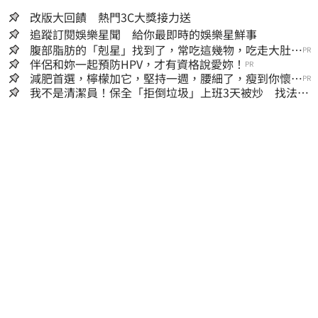
改版大回饋 熱門3C大獎接力送
追蹤訂閱娛樂星聞 給你最即時的娛樂星鮮事
腹部脂肪的「剋星」找到了，常吃這幾物，吃走大肚
PR
囊，瘦出小蠻腰
伴侶和妳一起預防HPV，才有資格說愛妳！
PR
減肥首選，檸檬加它，堅持一週，腰細了，瘦到你懷疑
PR
人生
我不是清潔員！保全「拒倒垃圾」上班3天被炒 找法院
討公道結果出爐