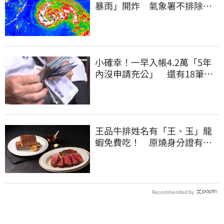
暴雨」開炸 氣象署不排除發
陸警
小確幸！一早入帳4.2萬「5年
內沒申請充公」 還有18筆錢
連發到8月底
王品牛排姓名有「王、玉」龍
蝦免費吃！ 原燒身分證有
「8」招待海鮮
Recommended by