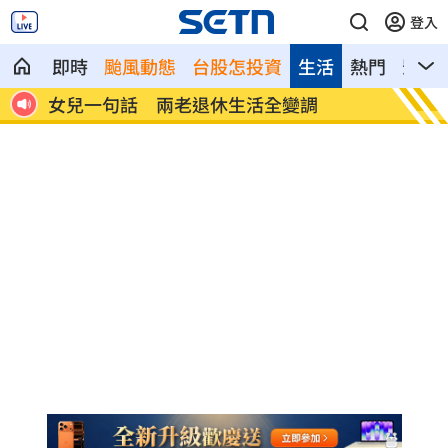
登入
即時
颱風動態
台股怎投資
生活
熱門
影音
首富
女兒一句話 兩老退休生活全變調
記憶體
襲