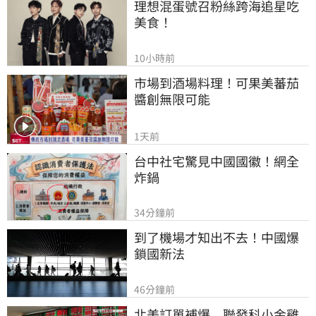
理想混蛋號召粉絲跨海追星吃
美食！
10小時前
市場到酒場料理！可果美蕃茄
醬創無限可能
1天前
台中社宅驚見中國國徽！網全
炸鍋
34分鐘前
到了機場才知出不去！中國爆
鎖國新法
46分鐘前
北美訂單補爆　聯發科小金雞