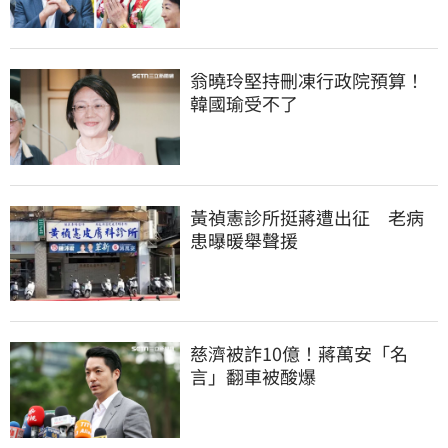
翁曉玲堅持刪凍行政院預算！
韓國瑜受不了
黃禎憲診所挺蔣遭出征　老病
患曝暖舉聲援
慈濟被詐10億！蔣萬安「名
言」翻車被酸爆