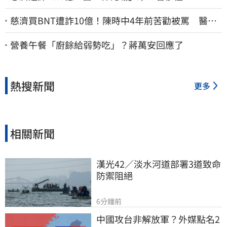
慈濟買BNT遭詐10億！陳時中4年前苦勸被罵 醫挖4
年前貼文：藍白全翻車
營養午餐「廚餘給弱勢吃」？蔣萬安回應了
熱搜新聞
更多
相關新聞
漢光42／淡水河道部署3道致命
防禦阻絕
6分鐘前
中國攻台非解放軍？外媒點名2