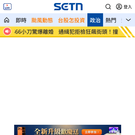
登入
即時
颱風動態
台股怎投資
政治
熱門
影音
離婚
通緝犯拒檢狂飆街頭！撞斷平交道柵欄逃
誰在回
亡
光