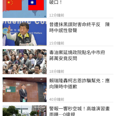
破口！
12分鐘前
昔遭抹黑謀財害命終平反　陳
時中感性發聲
15分鐘前
毒油案延燒政院點名中市府　
蔣萬安竟反問
18分鐘前
賴瑞隆轟柯志恩詐騙幫兇：應
向陳時中道歉
40分鐘前
警報一響秒空城！高雄演習畫
面曝…0違規