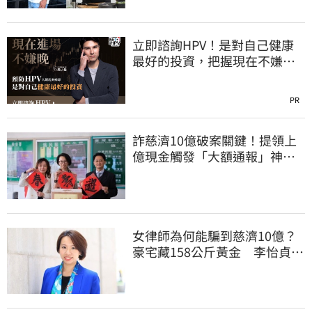
立即諮詢HPV！是對自己健康
最好的投資，把握現在不嫌
晚！
PR
詐慈濟10億破案關鍵！提領上
億現金觸發「大額通報」神鬼
律師遭擊落內幕
女律師為何能騙到慈濟10億？
豪宅藏158公斤黃金 李怡貞驚
曝背後身分