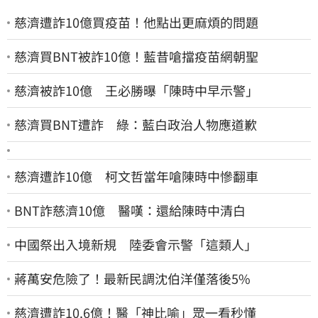
慈濟遭詐10億買疫苗！他點出更麻煩的問題
慈濟買BNT被詐10億！藍昔嗆擋疫苗網朝聖
慈濟被詐10億 王必勝曝「陳時中早示警」
慈濟買BNT遭詐 綠：藍白政治人物應道歉
慈濟遭詐10億 柯文哲當年嗆陳時中慘翻車
BNT詐慈濟10億 醫嘆：還給陳時中清白
中國祭出入境新規 陸委會示警「這類人」
蔣萬安危險了！最新民調沈伯洋僅落後5%
慈濟遭詐10.6億！醫「神比喻」眾一看秒懂