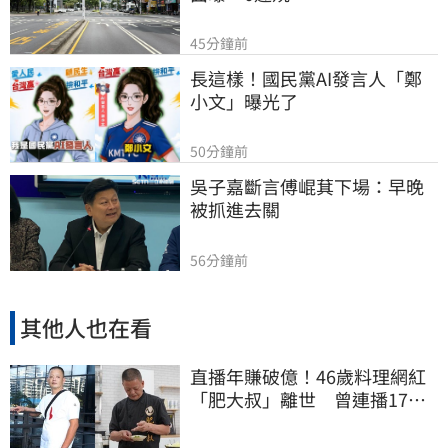
45分鐘前
長這樣！國民黨AI發言人「鄭
小文」曝光了
50分鐘前
吳子嘉斷言傅崐萁下場：早晚
被抓進去關
56分鐘前
其他人也在看
直播年賺破億！46歲料理網紅
「肥大叔」離世 曾連播17小
時辛酸面曝