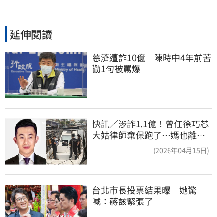
延伸閱讀
慈濟遭詐10億　陳時中4年前苦
勸1句被罵爆
快訊／涉詐1.1億！曾任徐巧芯
大姑律師棄保跑了…媽也離
境 桃檢發通緝
(2026年04月15日)
台北市長投票結果曝　她驚
喊：蔣該緊張了