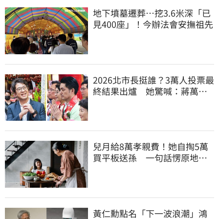
地下墳墓遷葬…挖3.6米深「已
見400座」！今辦法會安撫祖先
2026北市長挺誰？3萬人投票最
終結果出爐 她驚喊：蔣萬安
真該緊張了
兒月給8萬孝親費！她自掏5萬
買平板送孫 一句話愣原地
「傷心不已」
黃仁勳點名「下一波浪潮」鴻