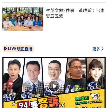
蔡英文做2件事　黃暐瀚：台東
變五五波
現正直播
更多