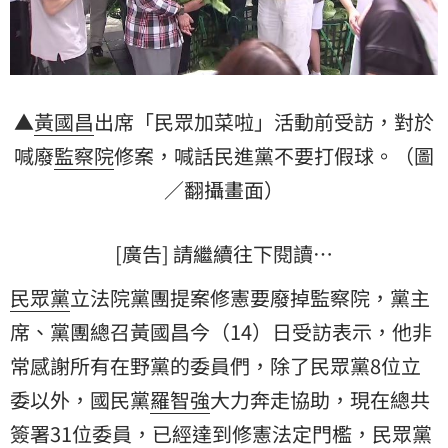
▲
黃國昌
出席「民眾加菜啦」活動前受訪，對於
喊廢
監察院
修案，喊話民進黨不要打假球。（圖
／翻攝畫面）
[廣告] 請繼續往下閱讀…
民眾黨
立法院黨團提案修憲要廢掉監察院，黨主
席、黨團總召黃國昌今（14）日受訪表示，他非
常感謝所有在野黨的委員們，除了民眾黨8位立
委以外，國民黨
羅智強
大力奔走協助，現在總共
簽署31位委員，已經達到修憲法定門檻，民眾黨