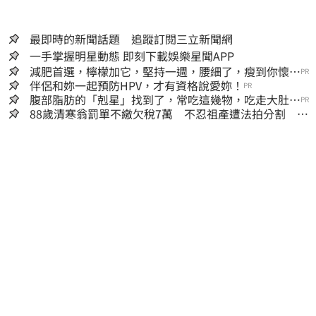
最即時的新聞話題 追蹤訂閱三立新聞網
一手掌握明星動態 即刻下載娛樂星聞APP
減肥首選，檸檬加它，堅持一週，腰細了，瘦到你懷疑
PR
人生
伴侶和妳一起預防HPV，才有資格說愛妳！
PR
腹部脂肪的「剋星」找到了，常吃這幾物，吃走大肚
PR
囊，瘦出小蠻腰
88歲清寒翁罰單不繳欠稅7萬 不忍祖產遭法拍分割 家
族按月代繳償債