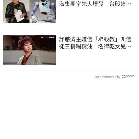
海集團率先大爆發 台股這族
群全面噴出
詐慈濟主嫌信「辟穀教」叫信
徒三餐喝精油 名律乾女兒卻
吃鮑魚喝紅酒
Recommended by