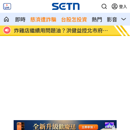
登入
即時
慈濟遭詐騙
台股怎投資
熱門
影音
熱
市府蓋
老農50萬現金埋田裡！1年後挖出欲哭無
高
淚
則