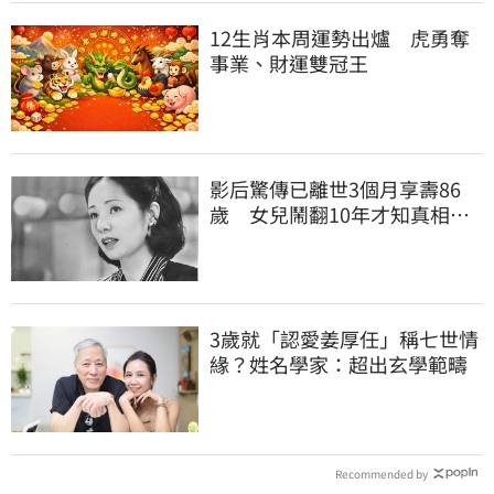
12生肖本周運勢出爐 虎勇奪
事業、財運雙冠王
影后驚傳已離世3個月享壽86
歲 女兒鬧翻10年才知真相
死訊晚4月才曝光
3歲就「認愛姜厚任」稱七世情
緣？姓名學家：超出玄學範疇
Recommended by