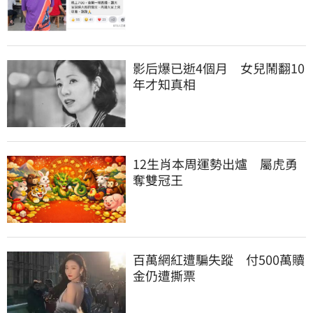
影后爆已逝4個月　女兒鬧翻10
年才知真相
12生肖本周運勢出爐　屬虎勇
奪雙冠王
百萬網紅遭騙失蹤　付500萬贖
金仍遭撕票