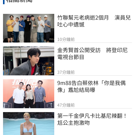
竹聯幫元老病逝2個月　演員兒
吐心中遺憾
10分鐘前
金秀賢首公開受訪　將登印尼
電視台節目
37分鐘前
9m88告白蔡依林「你是我偶
像」尷尬結局曝
47分鐘前
第一千金伊凡卡比基尼辣翻！
尪公主抱激吻