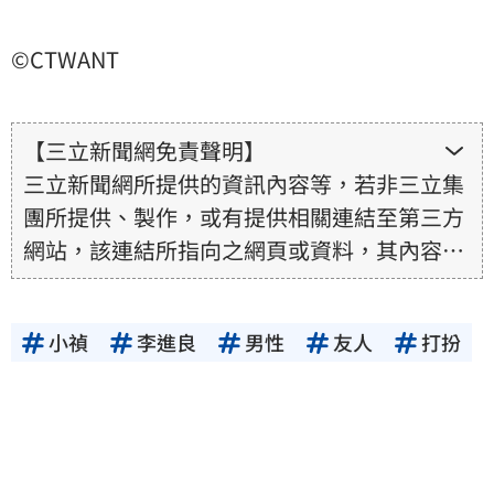
©CTWANT
【三立新聞網免責聲明】
三立新聞網所提供的資訊內容等，若非三立集
團所提供、製作，或有提供相關連結至第三方
網站，該連結所指向之網頁或資料，其內容均
為所連結網站提供，相關權利均為該網站、內
容提供者或合法權利人所有，三立集團不擔保
小禎
李進良
男性
友人
打扮
其真實性、正確性、即時性、完整性或合法
性。三立新聞網所提供的資訊內容，若其著作
權不屬於三立集團所有，使用者未取得內容提
供者（著作權人）許可之前，亦不得擅自轉
貼、重製、變更、散布，否則概由使用者自負