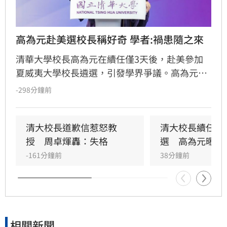
高為元赴美選校長稱好奇 學者:禍患隨之來
清華大學校長高為元在續任僅3天後，赴美參加
夏威夷大學校長遴選，引發學界爭議。高為元事
後致歉，歸因於對東西方職場文化差異理解不
-298分鐘前
足。成大教授李忠憲對此發文引述希臘德爾菲神
廟箴言，探討「好奇心」與「公共責任」的界
線。李忠憲認為，好奇固然是美德，但身為剛承
清大校長道歉信惹怒教
清大校長續任3
諾續任的校長，其核心責任應為該校的未來，而
授　周卓煇轟：失格
選　高為元曝原
非個人職涯探索。當「好奇」與「承諾」產生衝
-161分鐘前
38分鐘前
突時，公共領導者應更重視信任與責任。此事件
凸顯了大學校長在追求個人成長與履行職責間，
如何拿捏分際的關鍵議題，也提醒學界在面對類
似挑戰時，應重新審視職位背後的社會期待與誠
信價值。
相關新聞