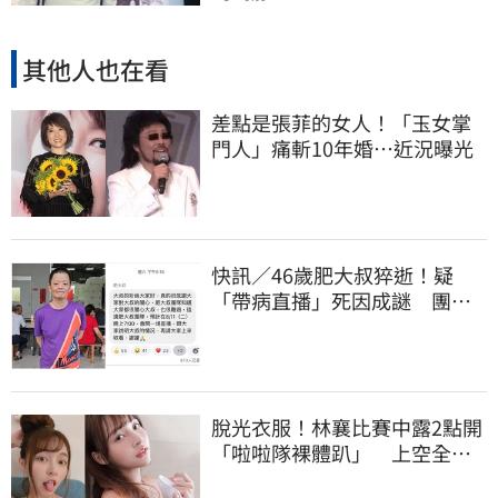
其他人也在看
差點是張菲的女人！「玉女掌
門人」痛斬10年婚…近況曝光
快訊／46歲肥大叔猝逝！疑
「帶病直播」死因成謎 團隊
「證實1事」發聲
脫光衣服！林襄比賽中露2點開
「啦啦隊裸體趴」 上空全裸
被看光光