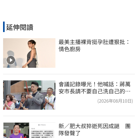
延伸閱讀
最美主播裸背挺孕肚遭狠批：
情色廚房
會議記錄曝光！他喊話：蔣萬
安市長請不要自己洗自己的記
憶好嗎？
(2026年08月10日)
新／肥大叔猝逝死因成謎　團
隊發聲了