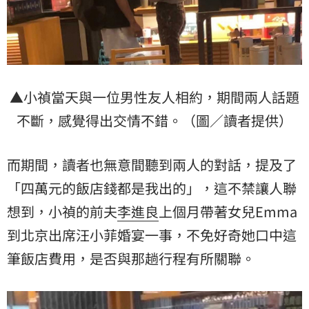
▲小禎當天與一位男性友人相約，期間兩人話題
不斷，感覺得出交情不錯。（圖／讀者提供）
而期間，讀者也無意間聽到兩人的對話，提及了
「四萬元的飯店錢都是我出的」，這不禁讓人聯
想到，小禎的前夫
李進良
上個月帶著女兒Emma
到北京出席汪小菲婚宴一事，不免好奇她口中這
筆飯店費用，是否與那趟行程有所關聯。