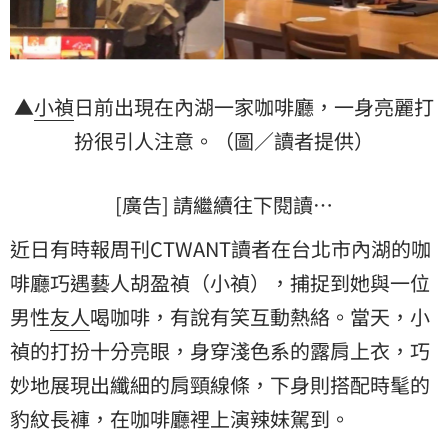
▲
小禎
日前出現在內湖一家咖啡廳，一身亮麗
打
扮
很引人注意。（圖／讀者提供）
[廣告] 請繼續往下閱讀…
近日有時報周刊CTWANT讀者在台北市內湖的咖
啡廳巧遇藝人胡盈禎（小禎），捕捉到她與一位
男性
友人
喝咖啡，有說有笑互動熱絡。當天，小
禎的打扮十分亮眼，身穿淺色系的露肩上衣，巧
妙地展現出纖細的肩頸線條，下身則搭配時髦的
豹紋長褲，在咖啡廳裡上演辣妹駕到。