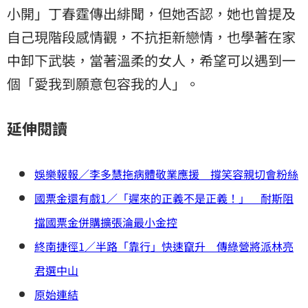
小開」丁春霆傳出緋聞，但她否認，她也曾提及
自己現階段感情觀，不抗拒新戀情，也學著在家
中卸下武裝，當著溫柔的女人，希望可以遇到一
個「愛我到願意包容我的人」。
延伸閱讀
娛樂報報／李多慧拖病體敬業應援 撐笑容親切會粉絲
國票金還有戲1／「遲來的正義不是正義！」 耐斯阻
擋國票金併購擴張淪最小金控
終南捷徑1／半路「靠行」快速竄升 傳綠營將派林亮
君選中山
原始連結