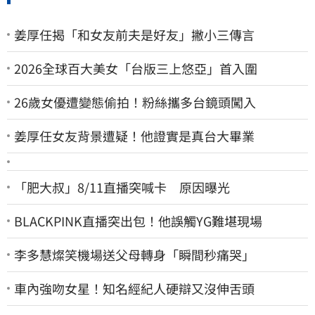
姜厚任揭「和女友前夫是好友」撇小三傳言
2026全球百大美女「台版三上悠亞」首入圍
26歲女優遭變態偷拍！粉絲攜多台鏡頭闖入
姜厚任女友背景遭疑！他證實是真台大畢業
「肥大叔」8/11直播突喊卡 原因曝光
BLACKPINK直播突出包！他誤觸YG難堪現場
李多慧燦笑機場送父母轉身「瞬間秒痛哭」
車內強吻女星！知名經紀人硬辯又沒伸舌頭