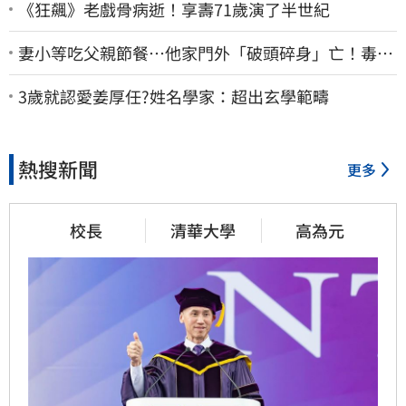
《狂飆》老戲骨病逝！享壽71歲演了半世紀
妻小等吃父親節餐⋯他家門外「破頭碎身」亡！毒駕
男一路向南撞死人收押
3歲就認愛姜厚任?姓名學家：超出玄學範疇
熱搜新聞
更多
校長
清華大學
高為元