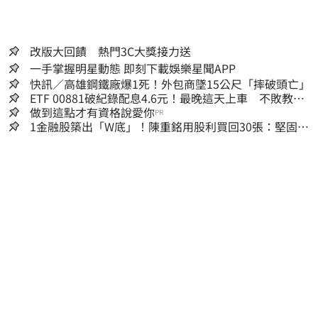
全責。
改版大回饋 熱門3C大獎接力送
一手掌握明星動態 即刻下載娛樂星聞APP
快訊／高雄鋼鐵廠爆1死！外包商墜15公尺「摔破頭亡」
ETF 00881破紀錄配息4.6元！最晚這天上車 不敗教主
讚：表現超越0050
做到這點才有資格說愛你
PR
1金融股築出「W底」！陳重銘用股利買回30張：堅固穩
定的搖錢樹