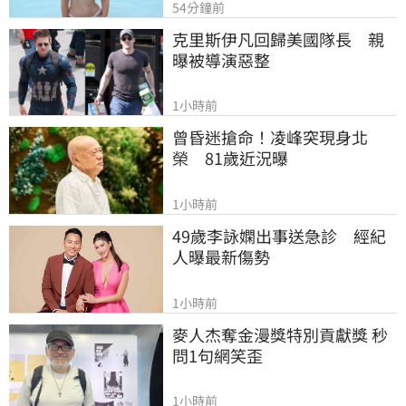
54分鐘前
克里斯伊凡回歸美國隊長　親
曝被導演惡整
1小時前
曾昏迷搶命！凌峰突現身北
榮　81歲近況曝
1小時前
49歲李詠嫻出事送急診　經紀
人曝最新傷勢
1小時前
麥人杰奪金漫獎特別貢獻獎 秒
問1句網笑歪
1小時前