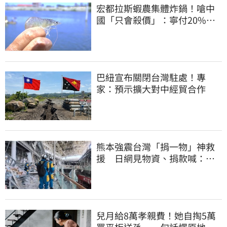
宏都拉斯蝦農集體炸鍋！嗆中
國「只會殺價」：寧付20%關
稅賣白蝦給台灣
巴紐宣布關閉台灣駐處！專
家：預示擴大對中經貿合作
熊本強震台灣「捐一物」神救
援 日網見物資、捐款喊：給
台灣統治算了
兒月給8萬孝親費！她自掏5萬