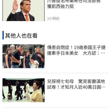
川普提名布蘭希任司法部長　
獲凱西迪力挺
2小時前
其他人也在看
傳患自閉症！19歲泰國王子捷
運牽手日本美女 大方認：
「我在追她」
兒探視七旬母 驚見客廳滿地
試卷！才知月入近40萬日圓
真相竟如此感人