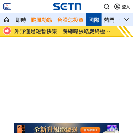
登入
即時
颱風動態
台股怎投資
國際
熱門
影音
法退休
外野僅是短暫快樂 餅總曝張皓崴終極目
想靠正
標