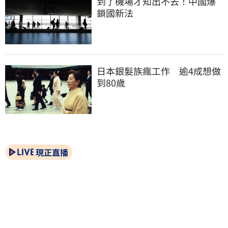
到了機場才知出不去！中國爆
鎖國新法
日本銀髮族瘋工作　逾4成想做
到80歲
現正直播