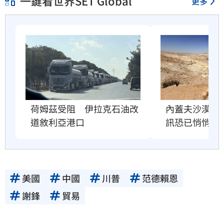
一鍵看世界SET Global
更多
荷姆茲受阻　伊拉克石油改
內蓋夫沙漠奇
道敘利亞港口
訊恐已悄悄逼
美國
中國
川普
范德賴恩
謝鋒
貿易