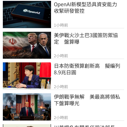
OpenAI新模型恐具資安能力　
收緊研發管控
1小時前
美伊戰火沙土巴3國簽防禦協
定　盤算曝
2小時前
日本防衛預算創新高　擬編列
8.9兆日圓
2小時前
伊朗戰爭無解　美最高將領私
下盤算曝光
2小時前