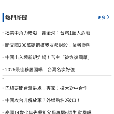
熱門新聞
更多
揭美中角力暗潮 謝金河：台灣1類人危險
斷交國200萬磅蝦遭我友邦封殺！業者慘叫
中國出入境新規炸鍋！苦主「被恢復國籍」
2026最佳移居國曝！台灣名次好強
巴紐要關台灣駐處！專家：擴大對中合作
中國攻台非解放軍？外媒點名2破口！
泰國14歲少年先殺祖父母再屠6師生 動機曝