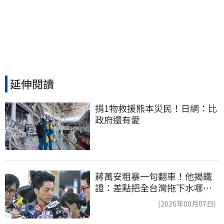
延伸閱讀
捐1物救援熊本災民！日網：比
政府還有愛
蔣萬安粗暴一句翻車！他揭鐵
證：差點把全台灣拖下水哪時
道歉
(2026年08月07日)