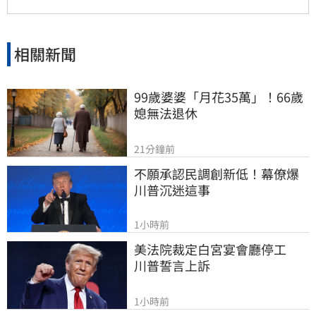
相關新聞
99歲婆婆「月花35萬」！66歲
媳無法退休
21分鐘前
不願承認民調創新低！幕僚爆
川普沉迷這事
1小時前
美法院裁定白宮宴會廳停工　
川普誓言上訴
1小時前