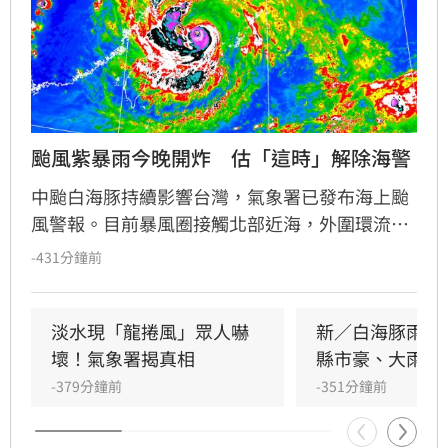
颱風紫暴雨今晚開炸　估「這時」解除海警
中颱白海豚持續影響台灣，氣象署已發布海上颱
風警報。目前暴風圈接觸北部近海，外圍環流引
發強對流，北海岸已出現強風與局部龍捲風。氣
-431分鐘前
象署示警，今晚至明日為影響最劇烈時段，北部
及竹苗山區恐有豪雨，彰化以北至宜蘭、馬祖等
地需嚴防8至11級強陣風。此外，基隆北海岸適
淡水現「龍捲風」眾人嚇
新／白海豚雨彈
逢大潮，恐有積淹水風險，沿海浪高達4至6米。
壞！氣象署揭真相
縣市豪、大雨特
提醒民眾非必要勿前往海邊或山區活動，嚴防強
-379分鐘前
-351分鐘前
風豪雨威脅，並留意最新氣象資訊以策安全。