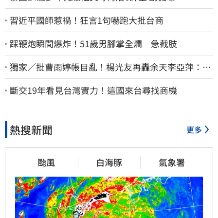
習近平國師惹禍！狂言1句嚇跑大批台商
踩鞭炮瞬間爆炸！51歲男腳掌全爛 急截肢
獨家／批曹雨婷帳目亂！楊光友再轟余天李亞萍：他
們工會跟演藝圈沒關
斷交19年看見台灣實力！這國來台尋找商機
熱搜新聞
更多
颱風
白海豚
氣象署