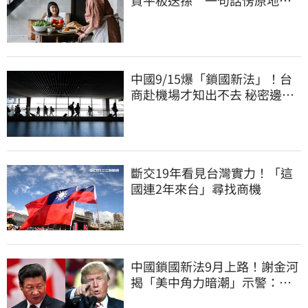
買平板送孫 一句話愣原地
「傷心不已」
中國9/15爆「鎖國新法」！台
商赴機場才知出不去 秘密邊控
合法化
斷交19年看見台灣實力！「這
國連2年來台」尋找商機
中國鎖國新法9月上路！謝金河
揭「美中角力暗潮」示警：台
灣1類人危險了