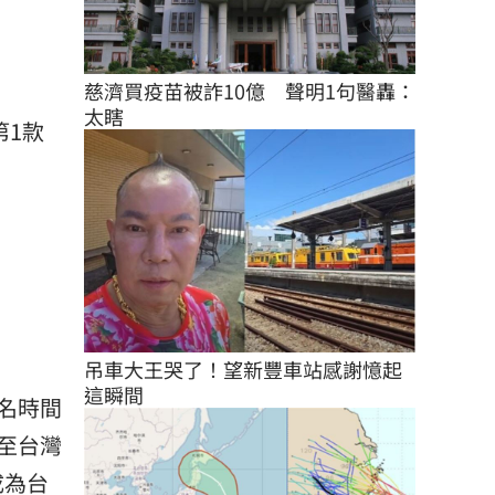
慈濟買疫苗被詐10億　聲明1句醫轟：
太瞎
第1款
吊車大王哭了！望新豐車站感謝憶起
這瞬間
名時間
至台灣
，成為台