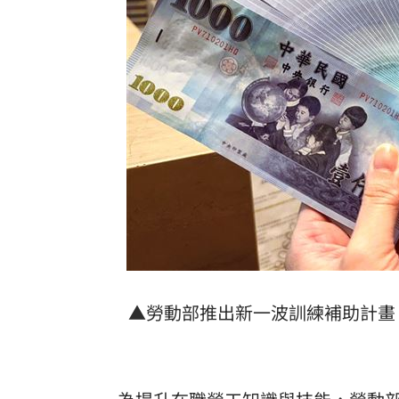
棄高薪顧自閉雙胞兒 單親父仍遭嗆教
專家斷言國巨「只跌一半」500元非底
1
兆基債務風暴！李建成移送北檢複訊
18:
騎車半路沒油 連晨翔寶特瓶買汽油花1
台灣彩券開獎直播中
20:31
LIVE三立+24小時直播
15:27
三立iNEWS新聞台線上直播
18:00
商場戰國來臨 台中「頂奢大道」逐漸
▲勞動部推出新一波訓練補助計畫，
台彩父親節推新刮刮樂千萬頭獎超「爸
「拍片人的多重宇宙」職涯論壇9/12登