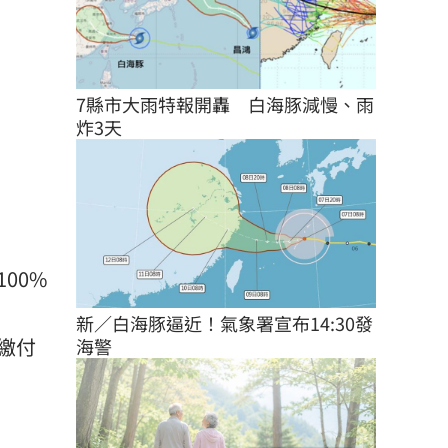
7縣市大雨特報開轟　白海豚減慢、雨
炸3天
00%
新／白海豚逼近！氣象署宣布14:30發
繳付
海警