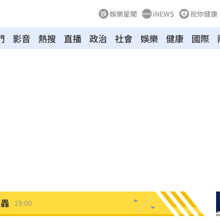
娛樂星聞
iNEWS
祝你健康
門
影音
熱搜
直播
政治
社會
娛樂
健康
國際
拍狼
19:16
關鍵
19:12
淑芬
19:12
嗆母
19:08
失明
19:07
挨轟
19:00