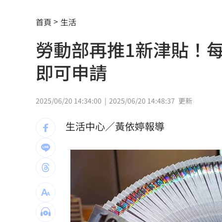
防代刀！衛福部祭新規：醫材商嚴禁碰
首頁
生活
外資狂提款！國家隊3億護「這檔金融股 
勞動部再推1新津貼！每
姜厚任女友稱學歷「3碩1博」 台大發聲
即可申請
官方認熊本地震為激甚災害 擴大國家
工會風波擴大 許常德再嗆曹雨婷轉移
2025/06/20 14:34:00
2025/06/20 14:48:37
更新
川普未明確指定接班人 傳力挺范斯拚20
生活中心／黃依婷報導
美情報：普丁恐在今秋有限度攻擊北約
阿部雄大合約到831 林威助曝有續留機
楊紫瓊嗨慶64歲生日 豪門尪曬接吻照
郭郁政對獅表現不及格 葉君璋說重話