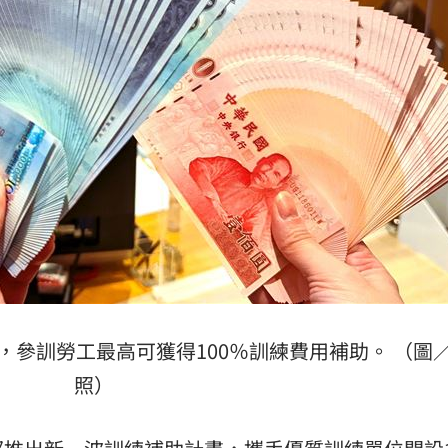
不好
18:30
8:28
28
8元
18:26
成形
12:00
參訓勞工最高可獲得100％訓練費用補助。 （圖
照）
」氣
12:00
場！
10:30