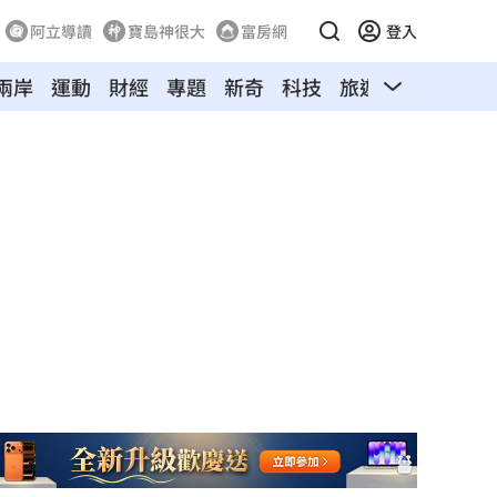
阿立導讀
寶島神很大
富房網
登入
兩岸
運動
財經
專題
新奇
科技
旅遊
汽車
寵物