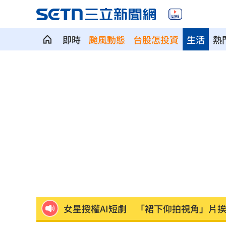
即時
颱風動態
台股怎投資
生活
熱
車站、農場廁所裝針孔 台鐵司機成偷
下週台股能否突破反壓？專家點名今晚
律師詐慈濟仍接機BNT 同框陳時中、張
託付360萬存款！兒1原因全花完甩存摺
國一生持掃把打女老師！視網膜受損恐
女星授權AI短劇 「裙下仰拍視角」片