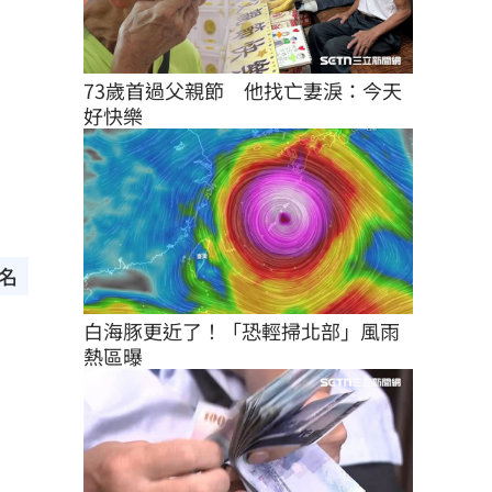
73歲首過父親節　他找亡妻淚：今天
好快樂
名
白海豚更近了！「恐輕掃北部」風雨
熱區曝