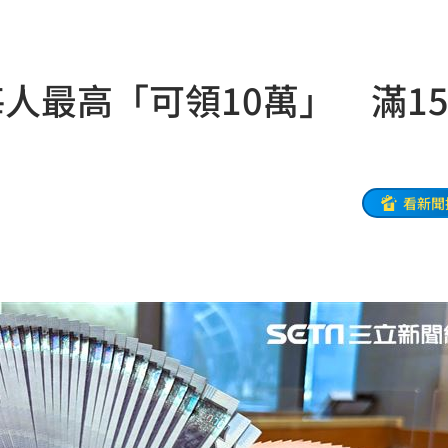
病人
18:57
」
18:56
人最高「可領10萬」 滿1
了
18:51
補助
18:49
焦點
18:49
看新聞
28
18:48
盟國
18:48
會
18:45
放閃
18:38
點評
18:36