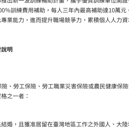
部推出新一波訓練補助計畫，攜手優質訓練單位開設
00％訓練費用補助，每人三年內最高補助達10萬元
熱潮
10:00
化專業能力，進而提升職場競爭力，累積個人人力資
15
費說明
保險、勞工保險、勞工職業災害保險或農民健康保險
資格之一者：
民結婚，且獲准居留在臺灣地區工作之外國人、大陸