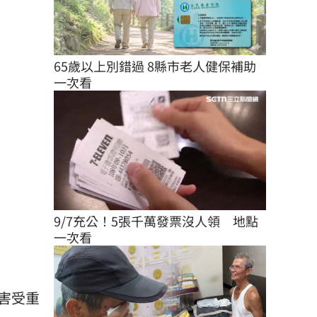
65歲以上別錯過 8縣市老人健保補助
一次看
9/7充公！5張千萬發票沒人領　地點
一次看
害受重