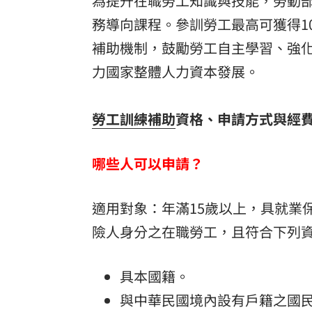
為提升在職勞工知識與技能，勞動
務導向課程。參訓勞工最高可獲得1
8國球員齊聚高雄 Formosa 7s掀足球
補助機制，鼓勵勞工自主學習、強
理想混蛋號召粉絲跨海追星吃美食！
18:
力國家整體人力資本發展。
勞工訓練補助
資格、申請方式與經
哪些人可以申請？
適用對象：年滿15歲以上，具就業
險人身分之在職勞工，且符合下列
具本國籍。
與中華民國境內設有戶籍之國