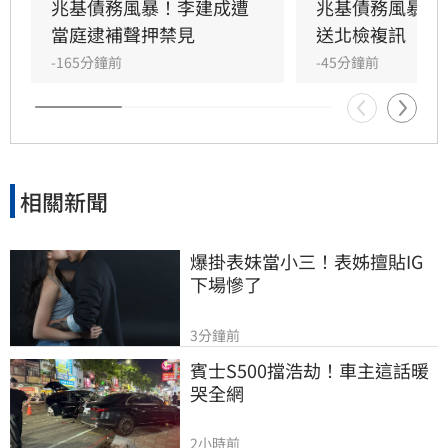
私用及支付前妻開銷，涉犯侵占與背信罪，檢方
兆基債務風暴！李建成遭
兆基債務風暴！
複訊後將其當庭逮捕並聲押禁見。林佑任則以
當庭逮補聲押禁見
送北檢複訊
200萬元交保。此外，宏碁集團因發現兆基內部
-165分鐘前
-45分鐘前
管理缺失，宣布法人代表李文詳辭去兆基董事長
職務。
相關新聞
爆掛表妹當小三！表姊擅貼IG
下場慘了
3分鐘前
賓士S500擋浩劫！車主這話暖
哭全網
2小時前