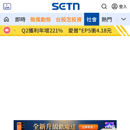
登入
即時
颱風動態
台股怎投資
社會
熱門
影音
正報
Q2獲利年增221% 愛普*EPS衝4.18元！
宏福苑