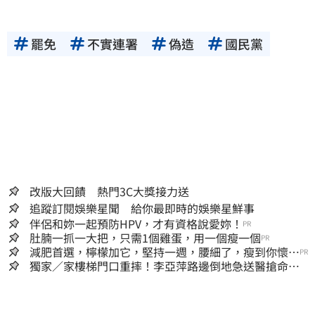
罷免
不實連署
偽造
國民黨
改版大回饋 熱門3C大獎接力送
追蹤訂閱娛樂星聞 給你最即時的娛樂星鮮事
伴侶和妳一起預防HPV，才有資格說愛妳！
PR
肚腩一抓一大把，只需1個雞蛋，用一個瘦一個
PR
減肥首選，檸檬加它，堅持一週，腰細了，瘦到你懷疑
PR
人生
獨家／家樓梯門口重摔！李亞萍路邊倒地急送醫搶命
「最新傷況」曝