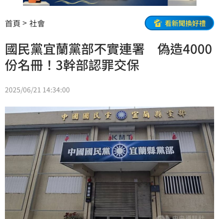
首頁
社會
看新聞換好禮
國民黨宜蘭黨部不實連署 偽造4000
份名冊！3幹部認罪交保
2025/06/21 14:34:00