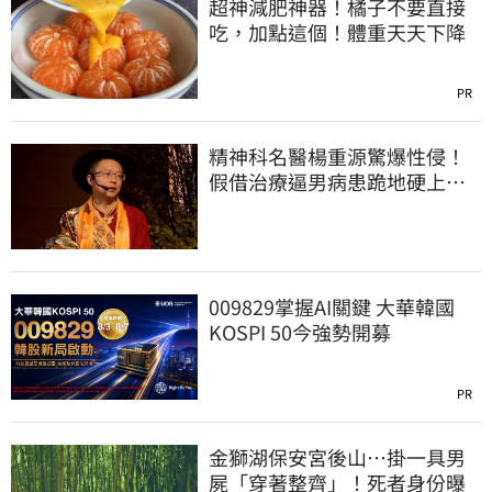
超神減肥神器！橘子不要直接
吃，加點這個！體重天天下降
PR
精神科名醫楊重源驚爆性侵！
假借治療逼男病患跪地硬上…
遭判刑4年8月
009829掌握AI關鍵 大華韓國
KOSPI 50今強勢開募
PR
金獅湖保安宮後山…掛一具男
屍「穿著整齊」！死者身份曝