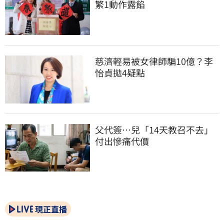
繁1動作露餡
慈濟輕易被女律師騙10億？李
怡貞拋4疑點
父代簽…兒「14天教召不去」
付出慘痛代價
現正直播