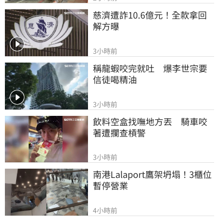
慈濟遭詐10.6億元！全款拿回
解方曝
3小時前
稱龍蝦咬完就吐　爆李世宗要
信徒喝精油
3小時前
飲料空盒找嘸地方丟　騎車咬
著遭攔查槓警
3小時前
南港Lalaport鷹架坍塌！3櫃位
暫停營業
4小時前