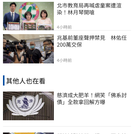
北市教育局再喊虐童案遭渲
染！林月琴開嗆
4小時前
兆基前董座聲押禁見　林佑任
200萬交保
4小時前
其他人也在看
慈濟成大肥羊！網笑「佛系討
債」全款拿回解方曝