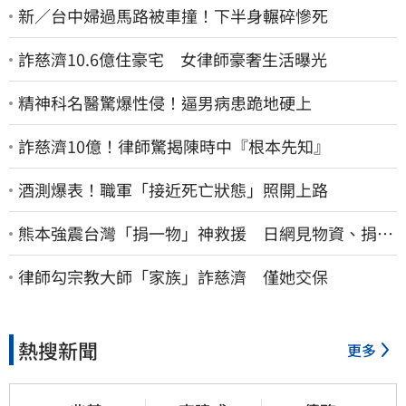
新／台中婦過馬路被車撞！下半身輾碎慘死
詐慈濟10.6億住豪宅 女律師豪奢生活曝光
精神科名醫驚爆性侵！逼男病患跪地硬上
詐慈濟10億！律師驚揭陳時中『根本先知』
酒測爆表！職軍「接近死亡狀態」照開上路
熊本強震台灣「捐一物」神救援 日網見物資、捐款
喊：給台灣統治算了
律師勾宗教大師「家族」詐慈濟 僅她交保
熱搜新聞
更多