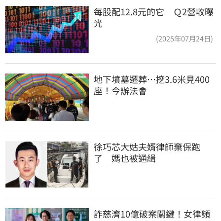
每股配12.8元的它 Ｑ2營收曝
光
(2025年07月24日)
地下墳墓遷葬…挖3.6米見400
座！今辦法會
徐巧芯大姑夫婿律師棄保跑
了　媽也被通緝
詐慈濟10億破案關鍵！女律頻