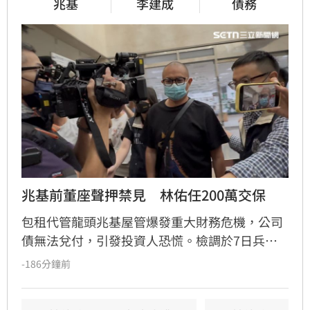
兆基
李建成
債務
兆基前董座聲押禁見　林佑任200萬交保
包租代管龍頭兆基屋管爆發重大財務危機，公司
債無法兌付，引發投資人恐慌。檢調於7日兵分
多路搜索，約談前董事長李建成及共同創辦人林
-186分鐘前
佑任。調查指出，李建成涉嫌將2020年發行公司
債籌得的18億元資金中，挪用約7億元作為個人