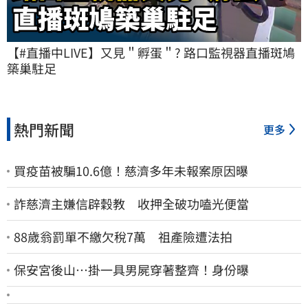
【#直播中LIVE】又見＂孵蛋＂? 路口監視器直播斑鳩
築巢駐足
熱門新聞
更多
買疫苗被騙10.6億！慈濟多年未報案原因曝
詐慈濟主嫌信辟穀教 收押全破功嗑光便當
88歲翁罰單不繳欠稅7萬 祖產險遭法拍
保安宮後山…掛一具男屍穿著整齊！身份曝