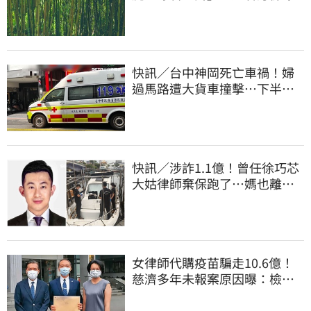
快訊／台中神岡死亡車禍！婦
過馬路遭大貨車撞擊…下半身
輾碎慘死路口
快訊／涉詐1.1億！曾任徐巧芯
大姑律師棄保跑了…媽也離
境 桃檢發通緝
女律師代購疫苗騙走10.6億！
慈濟多年未報案原因曝：檢警
上門才知被騙