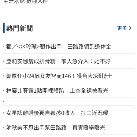
主流水席 歡迎入座
熱門新聞
更多
獨／<水玲瓏>製作出手 田路路領到退休金
亞莉安娜瘦成排骨精 家人急介入：她不好
姜厚任小24歲女友智商146！獲台大3碩博士
林襄比賽露2點開裸體趴！上空全裸被看光
女星認離婚後獨自養孩0收入 打工近況曝
池秋美不忍出手幫田路路 真實暖舉曝光