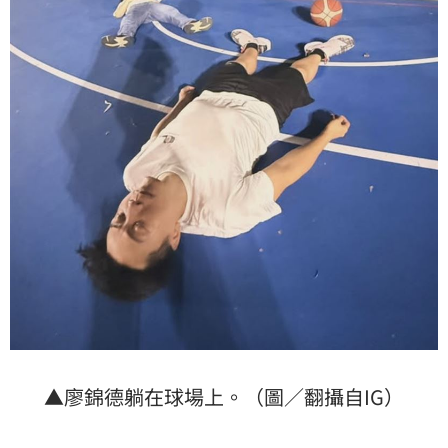
▲廖錦德躺在球場上。（圖／翻攝自IG）