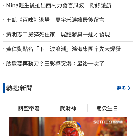
Mina輕生後扯出西村力發言風波 粉絲護航
王凱《百味》退場 夏宇禾淚讀最後留言
黃明志二舅猝死住家！屍體發臭一週才發現
黃仁勳點名「下一波浪潮」鴻海集團率先大爆發 台
股這族群全面噴出
臉還要再動刀？王彩樺突爆：最後一次了
熱搜新聞
更多
關聖帝君
武財神
關公生日