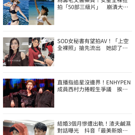
拍「50部三級片」 崩潰大
哭：沒靈魂了
SOD女秘書有望拍AV！「上空
全裸照」搶先流出 她認了：
上班7個月沒男友
直播指追星沒邊界！ENHYPEN
成員西村力捲輕生爭議 挨
批：獨厚國外粉絲
結婚3個月慘遭出軌！渣夫鹹濕
對話曝光 抖音「最美新娘」