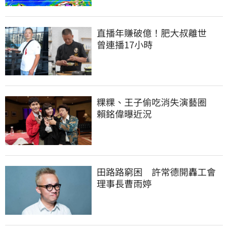
直播年賺破億！肥大叔離世　
曾連播17小時
粿粿、王子偷吃消失演藝圈　
賴銘偉曝近況
田路路窮困　許常德開轟工會
理事長曹雨婷