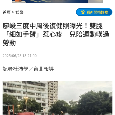
首頁
娛樂
看新聞換好禮
廖峻三度中風後復健照曝光！雙腿
「細如手臂」惹心疼 兒陪運動嘆過
勞動
2025/06/23 13:21:00
記者杜沛學／台北報導