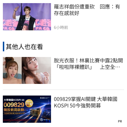
羅志祥戲份遭重砍　回應：有
存在感就好
6小時前
其他人也在看
脫光衣服！林襄比賽中露2點開
「啦啦隊裸體趴」 上空全裸
被看光光
009829掌握AI關鍵 大華韓國
KOSPI 50今強勢開募
PR