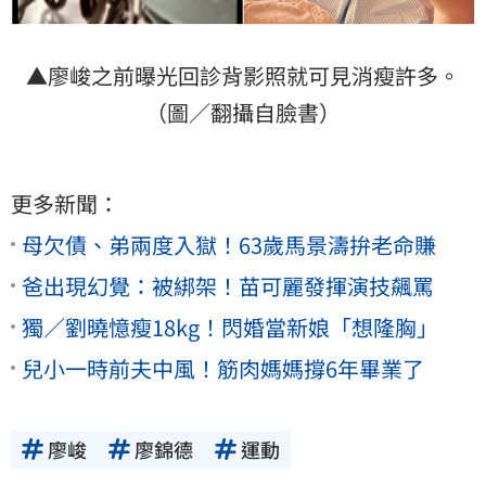
▲廖峻之前曝光回診背影照就可見消瘦許多。
（圖／翻攝自臉書）
更多新聞：
母欠債、弟兩度入獄！63歲馬景濤拚老命賺
爸出現幻覺：被綁架！苗可麗發揮演技飆罵
獨／劉曉憶瘦18kg！閃婚當新娘「想隆胸」
兒小一時前夫中風！筋肉媽媽撐6年畢業了
廖峻
廖錦德
運動