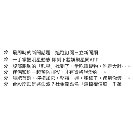
最即時的新聞話題 追蹤訂閱三立新聞網
一手掌握明星動態 即刻下載娛樂星聞APP
腹部脂肪的「剋星」找到了，常吃這幾物，吃走大肚
PR
囊，瘦出小蠻腰
伴侶和妳一起預防HPV，才有資格說愛妳！
PR
減肥首選，檸檬加它，堅持一週，腰細了，瘦到你懷疑
PR
人生
台股崩跌是逃命波？杜金龍點名「這檔權值股」千萬別
長抱