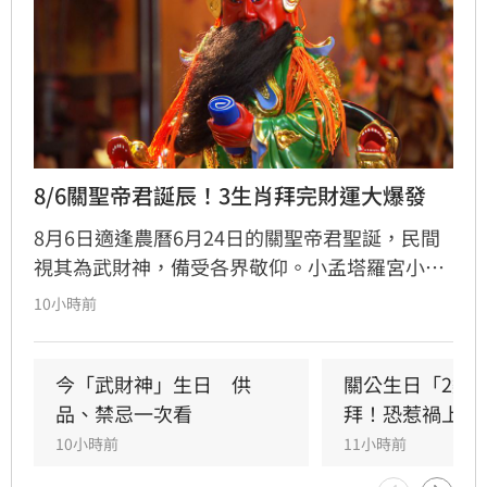
8/6關聖帝君誕辰！3生肖拜完財運大爆發
8月6日適逢農曆6月24日的關聖帝君聖誕，民間
視其為武財神，備受各界敬仰。小孟塔羅宮小立
指出，關聖帝君誕辰當日誠心祭拜，有望獲得神
10小時前
明加持。其中屬馬、虎、狗的民眾財運最旺，生
肖馬事業順遂帶動正財；生肖虎投資精準累積資
產；生肖狗偏財運強，有望獲意外之財。專家強
今「武財神」生日　供
關公生日「2類
調，無論生肖為何，只要虔誠備妥供品祭祀，皆
品、禁忌一次看
拜！恐惹禍上身
能祈求聖帝祖庇佑，迎來事業順遂與財源廣進的
10小時前
11小時前
好運勢，建議民眾把握良機，為下半年佈局求