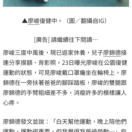
▲
廖峻
復健中。（圖／翻攝自IG）
[廣告] 請繼續往下閱讀…
廖峻三度中風後，現已返家休養，兒子
廖錦德
接
連分享摸額、背影照，23日曝光廖峻在公園復健
運動
的狀態，可見廖峻戴口罩癱坐在輪椅上，廖
錦德在一旁扶著爸爸的腳踩踏板，廖峻的雙腿跟
廖錦德的手臂粗細差不多，消瘦許多的模樣讓人
心疼。
廖錦德發文並說：「白天幫他運動，晚上陪他們
運動，運動很重要，但我覺得我是過勞動…」指