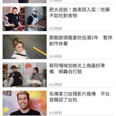
3小時前
肥大叔逝！推黑蒜入菜：吃藥
不如吃對食物
5小時前
鄭靚歆德籍妻抗低潮2年　暫停
創作休養
6小時前
蔡阿嘎喊怕被炎上做最好準
備　網轟自打臉
6小時前
名嘴拿刀自殘影片瘋傳　平台
發聲認了出包
6小時前