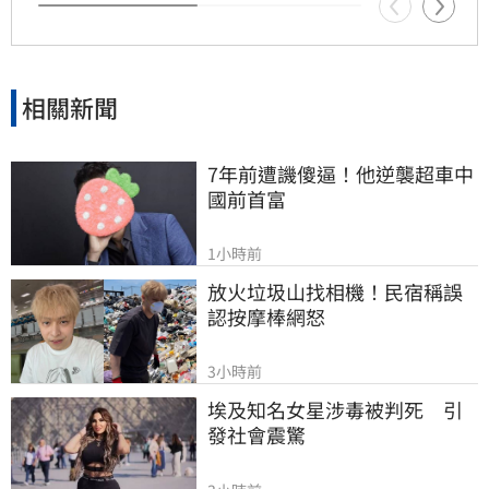
財。
相關新聞
7年前遭譏傻逼！他逆襲超車中
國前首富
1小時前
放火垃圾山找相機！民宿稱誤
認按摩棒網怒
3小時前
埃及知名女星涉毒被判死　引
發社會震驚