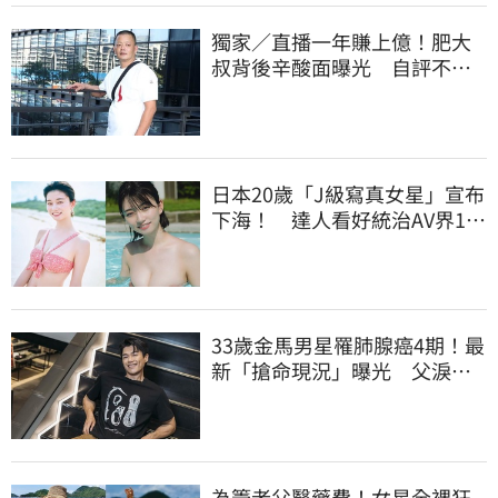
獨家／直播一年賺上億！肥大
叔背後辛酸面曝光 自評不及
格
日本20歲「J級寫真女星」宣布
下海！ 達人看好統治AV界10
年：極品
33歲金馬男星罹肺腺癌4期！最
新「搶命現況」曝光 父淚
崩：為何不是我
為籌老父醫藥費！女星全裸狂