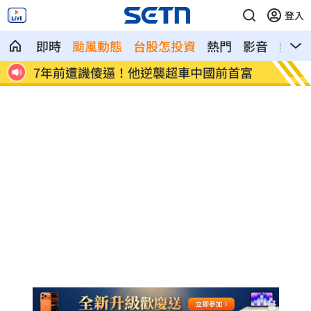
登入
即時
颱風動態
台股怎投資
熱門
影音
熱搜
首富
女兒一句話 兩老退休生活全變調
記憶體
襲