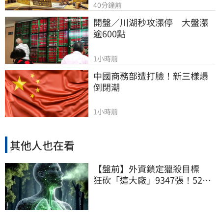
40分鐘前
開盤／川湖秒攻漲停　大盤漲
逾600點
1小時前
中國商務部遭打臉！新三樣爆
倒閉潮
1小時前
其他人也在看
【盤前】外資鎖定獵殺目標
狂砍「這大廠」9347張！52萬
股東滿嘴韭菜味