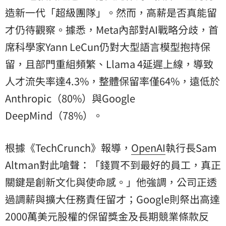
造新一代「超級團隊」。然而，高薪是否真能留
才仍待觀察。據悉，Meta內部對AI戰略分歧，首
席科學家Yann LeCun仍對大型語言模型抱持保
留，且部門重組頻繁、Llama 4延遲上線，導致
人才流失率達4.3%，整體保留率僅64%，遠低於
Anthropic（80%）與Google
DeepMind（78%）。
根據《TechCrunch》報導，
OpenAI
執行長Sam
Altman對此嗆聲：「錢買不到最好的員工，真正
關鍵是創新文化與使命感。」他強調，公司正透
過調薪與擴大任務責任留才；Google則祭出高達
2000萬美元股權的保留獎金及長期競業條款反