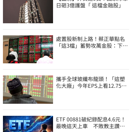
日砸3億護盤「 這檔金融股」
處置股新制上路！蔡正華點名
「這3檔」蓄勢攻萬金股：下半
年表現更兇猛
攜手全球玻纖布龍頭！「這塑
化大廠」今年EPS上看12.75
元 目標價曝光
ETF 00881破紀錄配息4.6元！
最晚這天上車 不敗教主讚：