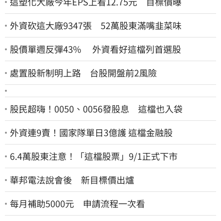
這塑化大廠今年EPS上看12.75元 目標價曝
外資砍這大廠9347張 52萬股東滿嘴韭菜味
股價單週反彈43% 外資看好這檔列首選股
處置股新制明上路 台股開盤前2風險
股民超嗨！0050、0056發股息 這檔也入袋
外資連9賣！國家隊單日3億護 這檔金融股
6.4萬股東注意！「這檔股票」9/1正式下市
華邦電法說會後 新目標價出爐
每月補助5000元 申請流程一次看