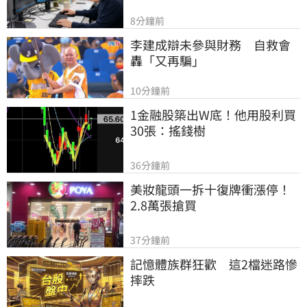
8分鐘前
李建成辯未參與財務　自救會
轟「又再騙」
10分鐘前
1金融股築出W底！他用股利買
30張：搖錢樹
36分鐘前
美妝龍頭一拆十復牌衝漲停！
2.8萬張搶買
37分鐘前
記憶體族群狂歡　這2檔迷路慘
摔跌