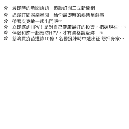
最即時的新聞話題 追蹤訂閱三立新聞網
追蹤訂閱娛樂星聞 給你最即時的娛樂星鮮事
帶著皮克敏一起出門吧
PR
立即諮詢HPV！是對自己健康最好的投資，把握現在不
PR
嫌晚！
伴侶和妳一起預防HPV，才有資格說愛妳！
PR
慈濟買疫苗遭詐10億！名醫挺陳時中遭出征 怒押身家嗆
爆藍白粉