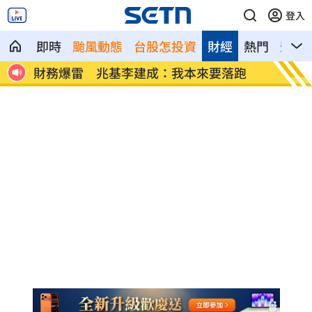
登入
即時
颱風動態
台股怎投資
財經
熱門
影音
跑
以為小琉球安全！女看海龜包被搜刮
李多慧
哭」