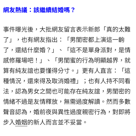
網友熱議：該繼續結婚嗎？
事件曝光後，大批網友留言表示新郎「真的太難
了」，也有網友指出：「男閨密都上演這一齣
了，還結什麼婚？」、「這不是單身派對，是情
感修羅場吧！」、「男閨蜜的行為明顯越界，就
算有純友誼也要懂得分寸。」更有人直言：「這
種情況，還來得及取消婚禮」；也有人持不同看
法，認為男女之間也可能存在純友誼，男閨密的
情緒不過是友情釋放，無需過度解讀。然而多數
聲音認為，婚前夜與異性過度親密行為，對即將
步入
婚姻
的新人而言並不妥當。