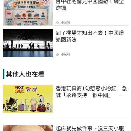
台中社宅驚見中國國徽！網全
炸鍋
8小時前
到了機場才知出不去！中國爆
鎖國新法
8小時前
其他人也在看
香港玩具商1句惹怒小粉紅！急
喊「永遠支持一個中國」 慘
被酸爆
起床就先做件事，沒三天小腹