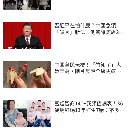
習近平在怕什麼？中國急頒
「鎖國」新法 他驚曝焦慮2
事：恐慌鞏固政權
中國全民玩梗！「竹知了」大
戰華為，刪片反讓全網更瘋
網友狂酸玻璃心
富尪智商140+我顏值爆表！36
歲網紅媽13年狂生7胎：不多生
就太浪費