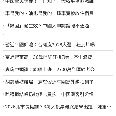
中國全民玩梗！「竹知了」大戰華為掀熱議
車是我的、油也是我的 睡車竟被收住宿費
「鎖國」偷生效？中國人申請護照不通過
習近平國師嗆：台灣沒2028大選！狂妄片曝
富尪智商高！36歲網紅狂拚7胎：不生浪費
妻嗨中頭獎：繼續上班！2700萬全匯給老公
胡錦濤被離場 惹怒習近平關鍵外媒拍到了
路邊攤結帳扔錢讓店員撿 中國奧客引公憤
2026北市長挺誰？3萬人投票最終結果出爐 她驚
喊：蔣萬安真該緊張了