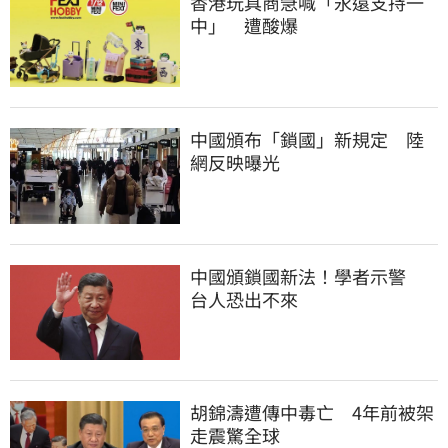
香港玩具商急喊「永遠支持一
中」　遭酸爆
中國頒布「鎖國」新規定　陸
網反映曝光
中國頒鎖國新法！學者示警　
台人恐出不來
胡錦濤遭傳中毒亡　4年前被架
走震驚全球