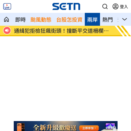
登入
即時
颱風動態
台股怎投資
兩岸
熱門
影音
離婚
通緝犯拒檢狂飆街頭！撞斷平交道柵欄逃
誰在回
亡
光