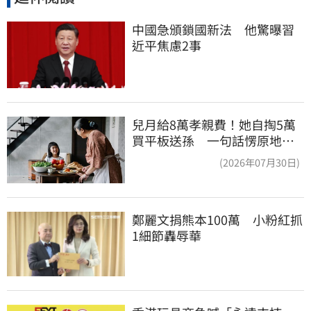
中國急頒鎖國新法　他驚曝習
近平焦慮2事
兒月給8萬孝親費！她自掏5萬
買平板送孫 一句話愣原地
「傷心不已」
(2026年07月30日)
鄭麗文捐熊本100萬　小粉紅抓
1細節轟辱華