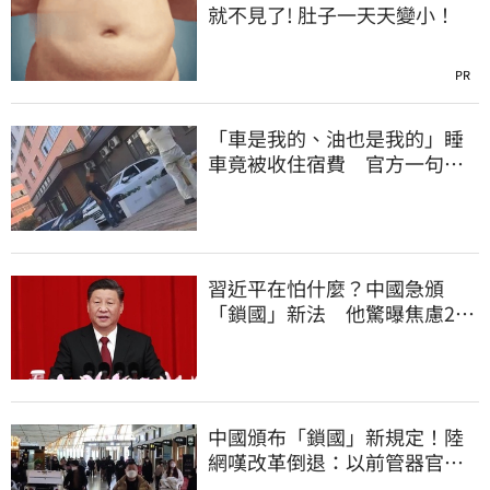
就不見了! 肚子一天天變小！
PR
「車是我的、油也是我的」睡
車竟被收住宿費 官方一句話
打臉飯店
習近平在怕什麼？中國急頒
「鎖國」新法 他驚曝焦慮2
事：恐慌鞏固政權
中國頒布「鎖國」新規定！陸
網嘆改革倒退：以前管器官現
在管腿