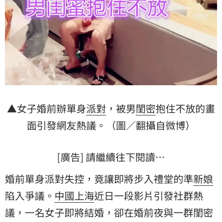
▲女子婚前辦單身
派對
，被男
閨密
抱住不放的畫
面引發網友熱議。（圖／翻攝自微博）
[廣告] 請繼續往下閱讀…
婚前單身派對失控，竟讓即將步入禮堂的準
新娘
陷入爭議。
中國
上海
近日一段影片引發社群熱
議，一名女子即將結婚，卻在婚前夜與一群閨密