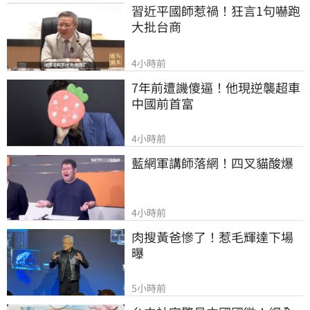
習近平國師惹禍！狂言1句嚇跑
大批台商
4小時前
7年前遭譏傻逼！他現逆襲超車
中國前首富
4小時前
藍網軍講師落網！四叉貓酸爆
4小時前
肉搜黃爸慘了！惹毛輝達下場
曝
5小時前