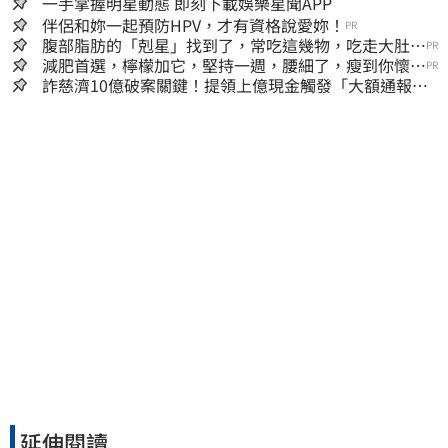
一手掌握明星動態 即刻下載娛樂星聞APP
伴侶和妳一起預防HPV，才有資格說愛妳！
PR
腹部脂肪的「剋星」找到了，常吃這幾物，吃走大肚
PR
囊，瘦出小蠻腰
減肥首選，檸檬加它，堅持一週，腰細了，瘦到你懷疑
PR
人生
詐慈濟10億破案關鍵！提領上億現金觸發「大額通報」
神鬼律師遭擊落內幕
延伸閱讀