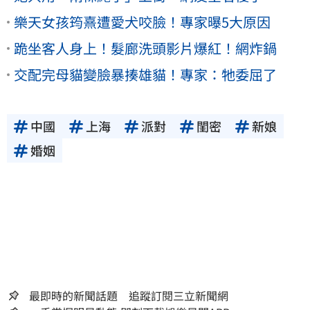
樂天女孩筠熹遭愛犬咬臉！專家曝5大原因
跪坐客人身上！髮廊洗頭影片爆紅！網炸鍋
交配完母貓變臉暴揍雄貓！專家：牠委屈了
中國
上海
派對
閨密
新娘
婚姻
最即時的新聞話題 追蹤訂閱三立新聞網