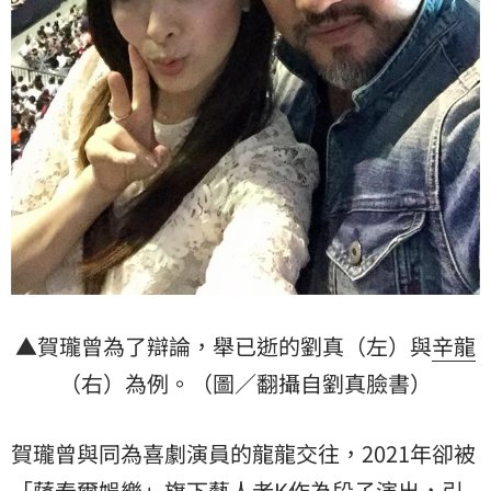
▲賀瓏曾為了辯論，舉已逝的劉真（左）與
辛龍
（右）為例。（圖／翻攝自劉真臉書）
賀瓏曾與同為喜劇演員的龍龍交往，2021年卻被
「薩泰爾娛樂」旗下藝人老K作為段子演出，引