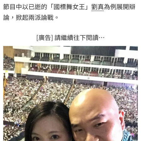
節目中以已逝的「國標舞女王」
劉真
為例展開辯
論，掀起兩派論戰。
[廣告] 請繼續往下閱讀…