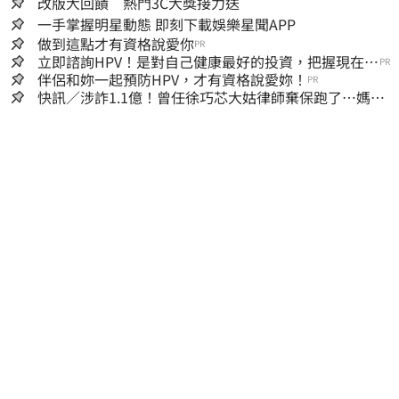
改版大回饋 熱門3C大獎接力送
一手掌握明星動態 即刻下載娛樂星聞APP
做到這點才有資格說愛你
PR
立即諮詢HPV！是對自己健康最好的投資，把握現在不
PR
嫌晚！
伴侶和妳一起預防HPV，才有資格說愛妳！
PR
快訊／涉詐1.1億！曾任徐巧芯大姑律師棄保跑了…媽也
離境 桃檢發通緝