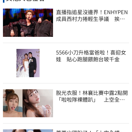
直播指追星沒邊界！ENHYPEN
成員西村力捲輕生爭議 挨
批：獨厚國外粉絲
5566小刀升格當爸啦！喜迎女
娃 貼心跑腿餵飽台玻千金
脫光衣服！林襄比賽中露2點開
「啦啦隊裸體趴」 上空全裸
被看光光