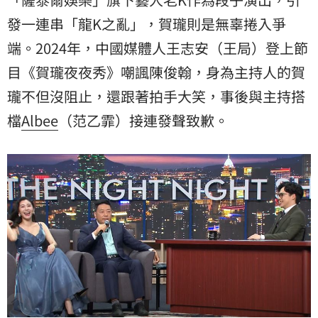
發一連串「龍K之亂」，賀瓏則是無辜捲入爭
端。2024年，中國媒體人王志安（王局）登上節
目《賀瓏夜夜秀》嘲諷陳俊翰，身為主持人的賀
瓏不但沒阻止，還跟著拍手大笑，事後與主持搭
檔
Albee
（范乙霏）接連發聲致歉。