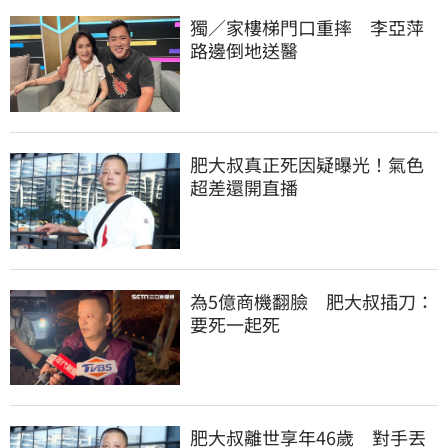
獨／家樓梯門口重摔　李亞萍
路邊倒地送醫
肥大叔真正死因疑曝光！氣色
超差還開直播
為5億商機翻臉　肥大叔插刀：
要死一起死
肥大叔離世享年46歲　對手丟