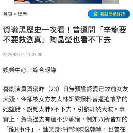
首頁
娛樂
看新聞換好禮
賀瓏黑歷史一次看！昔逼問「辛龍要
不要救劉真」陶晶瑩也看不下去
2025/06/24 17:27:00
娛樂中心／綜合報導
喜劇演員
賀瓏
昨（23）日無預警認愛已故前女友
天殘，今卻被女方友人林妍霏爆料曾逼迫懷孕的
她
墮胎
、說她太胖X不下去，引發軒然大波。事
實上，賀瓏過去有過不少爭議，例如眾所皆知的
「龍K事件」、訕笑身障律師陳俊翰等，也曾在