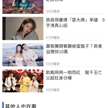
34分鐘前
張員瑛屢爆「耍大牌」爭議　9
字洩真心話
47分鐘前
蕭敬騰開餐廳被當盤子？房東
溢價快10萬
55分鐘前
助鳳飛飛一炮而紅　龍千玉亡
父超狂身分曝
59分鐘前
其他人也在看