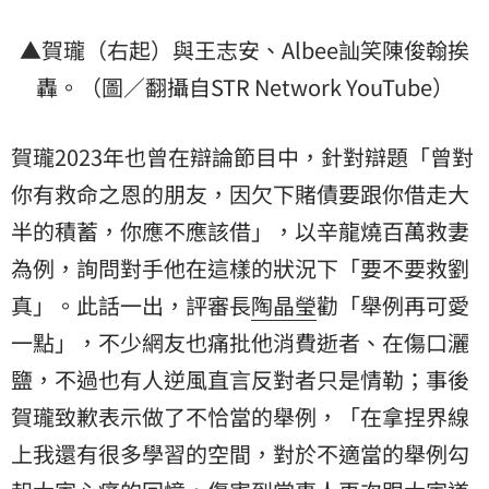
▲賀瓏（右起）與王志安、Albee訕笑陳俊翰挨
轟。（圖／翻攝自STR Network YouTube）
賀瓏2023年也曾在辯論節目中，針對辯題「曾對
你有救命之恩的朋友，因欠下賭債要跟你借走大
半的積蓄，你應不應該借」，以辛龍燒百萬救妻
為例，詢問對手他在這樣的狀況下「要不要救劉
真」。此話一出，評審長
陶晶瑩
勸「舉例再可愛
一點」，不少網友也痛批他消費逝者、在傷口灑
鹽，不過也有人逆風直言反對者只是情勒；事後
賀瓏致歉表示做了不恰當的舉例，「在拿捏界線
上我還有很多學習的空間，對於不適當的舉例勾