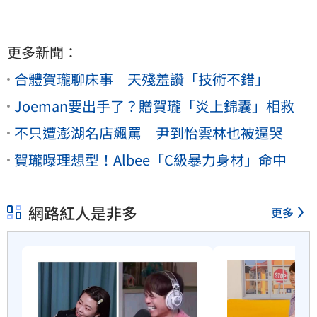
更多新聞：
合體賀瓏聊床事 天殘羞讚「技術不錯」
Joeman要出手了？贈賀瓏「炎上錦囊」相救
不只遭澎湖名店飆罵 尹到怡雲林也被逼哭
賀瓏曝理想型！Albee「C級暴力身材」命中
網路紅人是非多
更多