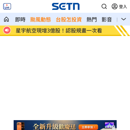
登入
即時
颱風動態
台股怎投資
熱門
影音
熱搜
接班
星宇航空現增3億股！認股規畫一次看
鄭麗文