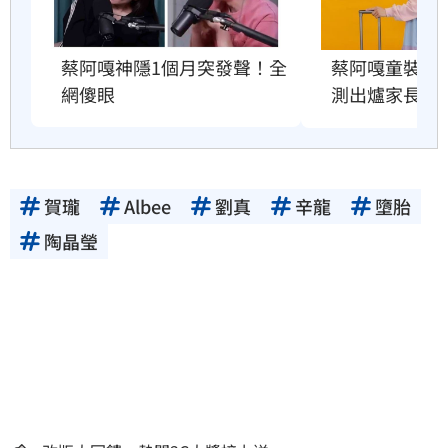
蔡阿嘎神隱1個月突發聲！全
蔡阿嘎童裝爆造
網傻眼
測出爐家長傻
賀瓏
Albee
劉真
辛龍
墮胎
陶晶瑩