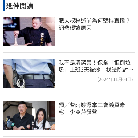
延伸閱讀
肥大叔猝逝前為何堅持直播？
網悲曝這原因
我不是清潔員！保全「拒倒垃
圾」上班3天被炒 找法院討公
道結果出爐
(2024年11月04日)
獨／曹雨婷爆拿工會錢買豪
宅　李亞萍發聲