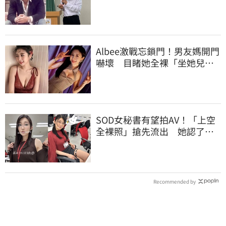
署！
Albee激戰忘鎖門！男友媽開門
嚇壞 目睹她全裸「坐她兒子
身上」
SOD女秘書有望拍AV！「上空
全裸照」搶先流出 她認了：
上班7個月沒男友
Recommended by