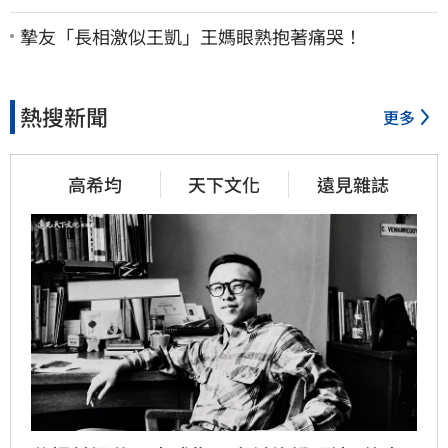
身份曝
摯友「長相激似王凱」王媽眼熟抱著痛哭！
熱搜新聞
更多
高希均
天下文化
遠見雜誌