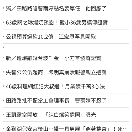
獨／田路路嗆曹雨婷點名姜厚任 他回應了
63歲關之琳爆奶孫戀！愛小36歲男模傳證實
公視預算遭砍10.2億 江宏恩罕見開砲
新／遭爆離婚台玻千金 小刀首發聲證實
失智公公偷超商 陳明真崩潰報警親立遺囑
46歲料理網紅肥大叔逝！月業績千萬3心法
田路路批不配當工會理事長 曹雨婷不忍了
王凱靈堂開放 「純白燦笑遺照」曝光
金獅湖保安宮後山…掛一具男屍「穿著整齊」！死者