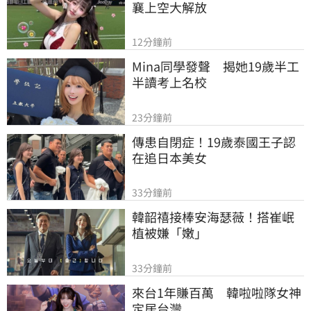
襄上空大解放
12分鐘前
Mina同學發聲　揭她19歲半工
半讀考上名校
23分鐘前
傳患自閉症！19歲泰國王子認
在追日本美女
33分鐘前
韓韶禧接棒安海瑟薇！搭崔岷
植被嫌「嫩」
33分鐘前
來台1年賺百萬　韓啦啦隊女神
定居台灣