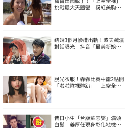
薔薔出國脫了！「上空全裸」
挑戰最大天體營 粉紅美胸被
路人狂讚
結婚3個月慘遭出軌！渣夫鹹濕
對話曝光 抖音「最美新娘」
崩潰哭了
脫光衣服！霖霖比賽中露2點開
「啦啦隊裸體趴」 上空全裸
被看光光
昔日小生「台版蘇志燮」滿頭
白髮 姜厚任現身彰化地檢