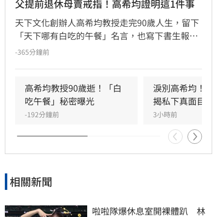
父提前退休母賣戒指！高希均證明這1件事
天下文化創辦人高希均教授走完90歲人生，留下
「天下哪有白吃的午餐」名言，也寫下書生報國
傳奇。13歲躲戰亂來台，一家七口擠在南港三坪
-365分鐘前
眷村；母親賣掉最後一枚戒指買收音機讓他學英
文，父親更提前退休，替他買下赴美「單程機
票」留學，改變一生。
高希均教授90歲逝！「白
淚別高希均！沈
吃午餐」秘密曝光
揭私下真面目
-192分鐘前
3小時前
相關新聞
啦啦隊爆休息室開裸體趴　林